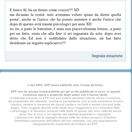
E bravo Al, ha un futuro come vouyer!!! XD
ma diciamo la verità: tutti avremmo voluto spiare da dietro quella
porta!...anche se l'unico che ha potuto assistere è anche l'unico che
dopo di questo avrà traumi psicologici per anni XD
no no, a parte le battutine, è stata una piacevolissima lettura...a parte
per un fatto, ossia che alla fine ti sei inguaiata da sola: dopo aver
detto che Ed non è soddisfatto dalla situazione, mi hai fatto
desiderare un seguito esplicativo!!!
Segnala violazione
© dal 2001, EFP (www.efpfanfic.net). Creato da Erika.
EFP non ha alcuna responsabilità per gli scritti pubblicati in esso, in quanto
esclusiva opera e proprietà degli autori che li hanno ideati.
Il materiale presente su EFP non può essere riprodotto altrove senza il consenso
del proprietario del materiale, nemmeno parzialmente (con la sola esclusione di brevi
citazioni, sempre in presenza dei dovuti credits e nei limiti e termini concessi dalla
legge). Tutti i soggetti descritti nelle storie sono maggiorenni e/o comunque fittizi.
I personaggi e le situazioni presenti nelle fanfic di questo sito sono utilizzati senza
alcun fine di lucro e nel rispetto dei rispettivi proprietari e copyrights.
I detentori dei diritti di copyright sfruttati nelle fan fiction possono richiedere
l'immediata cessazione dell'utilizzo del loro materiale, con una segnalazione
adeguatamente supportata da inoltrare ad EFP.