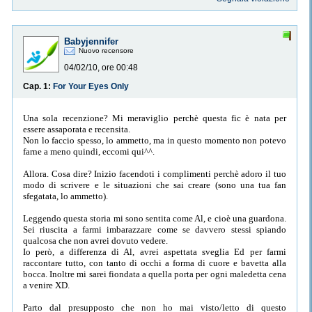
Babyjennifer
Nuovo recensore
04/02/10, ore 00:48
Cap. 1:
For Your Eyes Only
Una sola recenzione? Mi meraviglio perchè questa fic è nata per
essere assaporata e recensita.
Non lo faccio spesso, lo ammetto, ma in questo momento non potevo
farne a meno quindi, eccomi qui^^.
Allora. Cosa dire? Inizio facendoti i complimenti perchè adoro il tuo
modo di scrivere e le situazioni che sai creare (sono una tua fan
sfegatata, lo ammetto).
Leggendo questa storia mi sono sentita come Al, e cioè una guardona.
Sei riuscita a farmi imbarazzare come se davvero stessi spiando
qualcosa che non avrei dovuto vedere.
Io però, a differenza di Al, avrei aspettata sveglia Ed per farmi
raccontare tutto, con tanto di occhi a forma di cuore e bavetta alla
bocca. Inoltre mi sarei fiondata a quella porta per ogni maledetta cena
a venire XD.
Parto dal presupposto che non ho mai visto/letto di questo