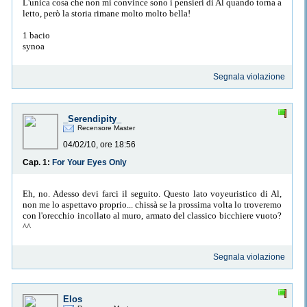
L'unica cosa che non mi convince sono i pensieri di Al quando torna a
letto, però la storia rimane molto molto bella!
1 bacio
synoa
Segnala violazione
_Serendipity_
Recensore Master
04/02/10, ore 18:56
Cap. 1:
For Your Eyes Only
Eh, no. Adesso devi farci il seguito. Questo lato voyeuristico di Al,
non me lo aspettavo proprio... chissà se la prossima volta lo troveremo
con l'orecchio incollato al muro, armato del classico bicchiere vuoto?
^^
Segnala violazione
Elos