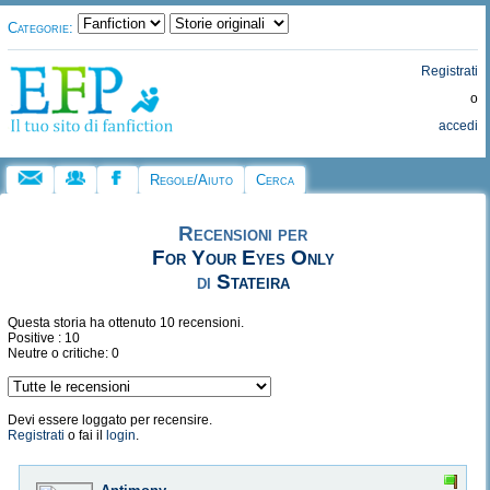
Categorie:
Registrati
o
accedi
Regole/Aiuto
Cerca
Recensioni per
For Your Eyes Only
di
Stateira
Questa storia ha ottenuto 10 recensioni.
Positive : 10
Neutre o critiche: 0
Devi essere loggato per recensire.
Registrati
o fai il
login
.