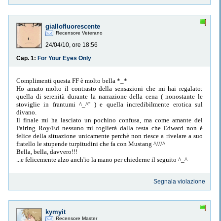
giallofluorescente
Recensore Veterano
24/04/10, ore 18:56
Cap. 1:
For Your Eyes Only
Complimenti questa FF è molto bella *_*
Ho amato molto il contrasto della sensazioni che mi hai regalato:
quella di serenità durante la narrazione della cena ( nonostante le
stoviglie in frantumi ^_^'' ) e quella incredibilmente erotica sul
divano.
Il finale mi ha lasciato un pochino confusa, ma come amante del
Pairing Roy/Ed nessuno mi toglierà dalla testa che Edward non è
felice della situazione unicamente perchè non riesce a rivelare a suo
fratello le stupende turpitudini che fa con Mustang ^///^
Bella, bella, davvero!!!
...e felicemente alzo anch'io la mano per chiederne il seguito ^_^
Segnala violazione
kymyit
Recensore Master