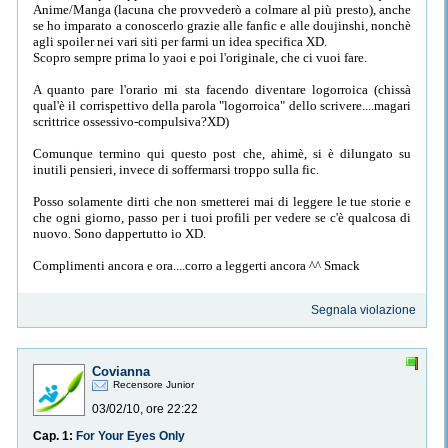
Anime/Manga (lacuna che provvederò a colmare al più presto), anche
se ho imparato a conoscerlo grazie alle fanfic e alle doujinshi, nonchè
agli spoiler nei vari siti per farmi un idea specifica XD.
Scopro sempre prima lo yaoi e poi l'originale, che ci vuoi fare.
A quanto pare l'orario mi sta facendo diventare logorroica (chissà
qual'è il corrispettivo della parola "logorroica" dello scrivere....magari
scrittrice ossessivo-compulsiva?XD)
Comunque termino qui questo post che, ahimè, si è dilungato su
inutili pensieri, invece di soffermarsi troppo sulla fic.
Posso solamente dirti che non smetterei mai di leggere le tue storie e
che ogni giorno, passo per i tuoi profili per vedere se c'è qualcosa di
nuovo. Sono dappertutto io XD.
Complimenti ancora e ora....corro a leggerti ancora ^^ Smack
Segnala violazione
Covianna
Recensore Junior
03/02/10, ore 22:22
Cap. 1:
For Your Eyes Only