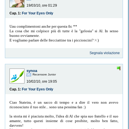
19/03/10, ore 01:29
Cap. 1:
For Your Eyes Only
Uau complimentoni anche per questa fic **
La cosa che mi colpisce più di tutte è la "gelosia" si Al. In senso
buono ovviamente.
E vogliamo parlare delle frecciattine tra i piccioncini? >:)
Segnala violazione
synoa
Recensore Junior
10/02/10, ore 19:05
Cap. 1:
For Your Eyes Only
Ciao Stateira, è un sacco di tempo e a dire il vero non avevo
riconosciuto il tuo stile... sono una pessima fan :)
la storia mi è piaciuta molto, l'idea di Al che spia suo fratello e il suo
amante, tutto questi insieme di cose proibite, molto ben fatto,
davvero!