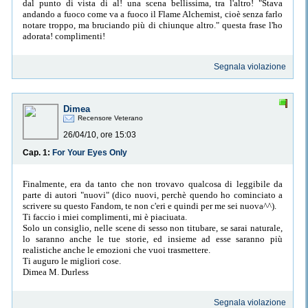
dal punto di vista di al! una scena bellissima, tra l'altro! "Stava
andando a fuoco come va a fuoco il Flame Alchemist, cioè senza farlo
notare troppo, ma bruciando più di chiunque altro." questa frase l'ho
adorata! complimenti!
Segnala violazione
Dimea
Recensore Veterano
26/04/10, ore 15:03
Cap. 1:
For Your Eyes Only
Finalmente, era da tanto che non trovavo qualcosa di leggibile da
parte di autori "nuovi" (dico nuovi, perchè quendo ho cominciato a
scrivere su questo Fandom, te non c'eri e quindi per me sei nuova^^).
Ti faccio i miei complimenti, mi è piaciuata.
Solo un consiglio, nelle scene di sesso non titubare, se sarai naturale,
lo saranno anche le tue storie, ed insieme ad esse saranno più
realistiche anche le emozioni che vuoi trasmettere.
Ti auguro le migliori cose.
Dimea M. Durless
Segnala violazione