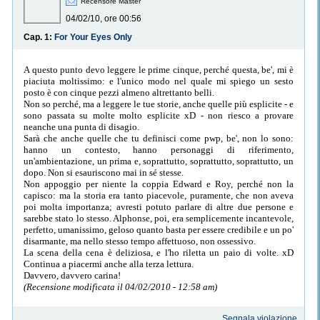
Recensore Master
04/02/10, ore 00:56
Cap. 1:
For Your Eyes Only
A questo punto devo leggere le prime cinque, perché questa, be', mi è
piaciuta moltissimo: e l'unico modo nel quale mi spiego un sesto
posto è con cinque pezzi almeno altrettanto belli.
Non so perché, ma a leggere le tue storie, anche quelle più esplicite - e
sono passata su molte molto esplicite xD - non riesco a provare
neanche una punta di disagio.
Sarà che anche quelle che tu definisci come pwp, be', non lo sono:
hanno un contesto, hanno personaggi di riferimento,
un'ambientazione, un prima e, soprattutto, soprattutto, soprattutto, un
dopo. Non si esauriscono mai in sé stesse.
Non appoggio per niente la coppia Edward e Roy, perché non la
capisco: ma la storia era tanto piacevole, puramente, che non aveva
poi molta importanza; avresti potuto parlare di altre due persone e
sarebbe stato lo stesso. Alphonse, poi, era semplicemente incantevole,
perfetto, umanissimo, geloso quanto basta per essere credibile e un po'
disarmante, ma nello stesso tempo affettuoso, non ossessivo.
La scena della cena è deliziosa, e l'ho riletta un paio di volte. xD
Continua a piacermi anche alla terza lettura.
Davvero, davvero carina!
(Recensione modificata il 04/02/2010 - 12:58 am)
Segnala violazione