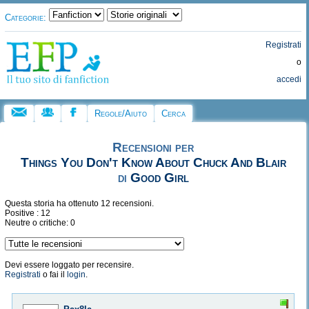
Categorie:
Registrati
o
accedi
Regole/Aiuto
Cerca
Recensioni per
Things You Don't Know About Chuck And Blair
di
Good Girl
Questa storia ha ottenuto 12 recensioni.
Positive : 12
Neutre o critiche: 0
Devi essere loggato per recensire.
Registrati
o fai il
login
.