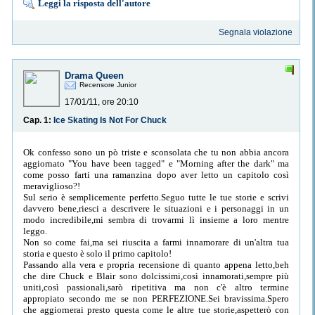
Leggi la risposta dell'autore
Segnala violazione
Drama Queen
Recensore Junior
17/01/11, ore 20:10
Cap. 1:
Ice Skating Is Not For Chuck
Ok confesso sono un pò triste e sconsolata che tu non abbia ancora
aggiornato "You have been tagged" e "Morning after the dark" ma
come posso farti una ramanzina dopo aver letto un capitolo così
meraviglioso?!
Sul serio è semplicemente perfetto.Seguo tutte le tue storie e scrivi
davvero bene,riesci a descrivere le situazioni e i personaggi in un
modo incredibile,mi sembra di trovarmi lì insieme a loro mentre
leggo.
Non so come fai,ma sei riuscita a farmi innamorare di un'altra tua
storia e questo è solo il primo capitolo!
Passando alla vera e propria recensione di quanto appena letto,beh
che dire Chuck e Blair sono dolcissimi,così innamorati,sempre più
uniti,così passionali,sarò ripetitiva ma non c'è altro termine
appropiato secondo me se non PERFEZIONE.Sei bravissima.Spero
che aggiornerai presto questa come le altre tue storie,aspetterò con