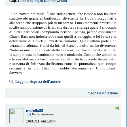
Cap. 1:
Ice Skating Is Not For Chuck
L’ho trovata deliziosa. È una storia tenera, che riesce a non risultare
stucchevole grazie ai battibecchi divertenti fra i due protagonisti e
alle scene che strappano più di un sorriso. I miei momenti preferiti: la
sottile manipolazione di Blair, che da brava stratega quale è si occupa
di tutti i particolari (comprando perfino i pattini, perché ovviamente
Chuck Bass non indosserebbe mai quelli a noleggio, e lei lo sa) e la
definizione di Chuck di “vestirsi comodo”. Quest’ultima parte l’ho
veramente adorata, è così da lui, ed è anche molto molto divertente.
“Indosso una polo al posto della camicia” è il finale perfetto di tutta
la sua protesta da bamboccio ricco e modaiolo. Così anche adorabile
è la sua riluttanza a farsi trascinare sulla pista tenuto solo da un metro
e sessanta di fidanzata (bellissimo come lei puntualizzi quei cinque
centimetri in più, Blair lo farebbe decisamente). Complimenti
davvero.
Leggi la risposta dell'autore
Segnala violazione
marella88
Nuovo recensore
19/01/11, ore 14:44