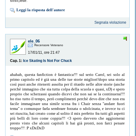
xoxo,fede.
Leggi la risposta dell'autore
Segnala violazione
ele_06
Recensore Veterano
17/01/11, ore 21:47
Cap. 1:
Ice Skating Is Not For Chuck
ahahah, questa fanfiction è fantastica!!! sul serio Carol, sei solo al
primo capitolo ed è già una delle tue storie migliori!dopo una storia
così puoi anche ritenerti assolta per il ritardo nelle altre storie (anche
perchè immagino che sia tutta colpa della scuola o quasi, xD) e spero
proprio che scherzassi quando dicevi che non sai se la continuerai!!!
ho riso tutto il tempo, però complimenti perchè devo dire che non era
facile immaginare una simile scena fra i Chair senza "andare fuori
tema" o comunque farla sembrare forzata o sdolcinata, e invece tu ci
sei riuscita, hai creato come al solito il mix perfetto fra tutti gli aspetti
più belli di loro come coppia!!! <3 spero davvero che aggiornerai
presto visto che alcuni capitoli li hai già pronti, non farci penare
troppo!!! :P xDxDxD