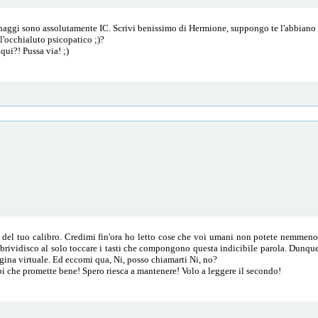
rsonaggi sono assolutamente IC. Scrivi benissimo di Hermione, suppongo te l'abbiano g
ll'occhialuto psicopatico ;)?
qui?! Pussa via! ;)
e del tuo calibro. Credimi fin'ora ho letto cose che voi umani non potete nemmen
brividisco al solo toccare i tasti che compongono questa indicibile parola. Dunque,
agina virtuale. Ed eccomi qua, Ni, posso chiamarti Ni, no?
i che promette bene! Spero riesca a mantenere! Volo a leggere il secondo!