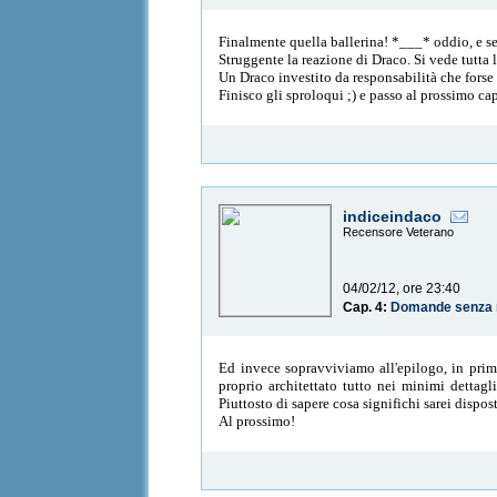
Finalmente quella ballerina! *___* oddio, e s
Struggente la reazione di Draco. Si vede tutta l
Un Draco investito da responsabilità che forse
Finisco gli sproloqui ;) e passo al prossimo ca
indiceindaco
Recensore Veterano
04/02/12, ore 23:40
Cap. 4:
Domande senza 
Ed invece sopravviviamo all'epilogo, in pri
proprio architettato tutto nei minimi dettag
Piuttosto di sapere cosa significhi sarei dispos
Al prossimo!