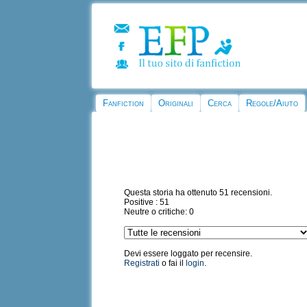
Fanfiction
Originali
Cerca
Regole/Aiuto
Questa storia ha ottenuto 51 recensioni.
Positive : 51
Neutre o critiche: 0
Devi essere loggato per recensire.
Registrati
o fai il
login
.