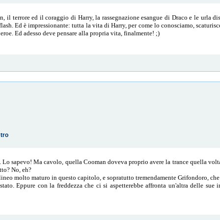
on, il terrore ed il coraggio di Harry, la rassegnazione esangue di Draco e le urla d
flash. Ed è impressionante: tutta la vita di Harry, per come lo conosciamo, scaturis
 eroe. Ed adesso deve pensare alla propria vita, finalmente! ;)
etro
 Lo sapevo! Ma cavolo, quella Cooman doveva proprio avere la trance quella volta?
tto? No, eh?
olineo molto maturo in questo capitolo, e sopratutto tremendamente Grifondoro, che
stato. Eppure con la freddezza che ci si aspetterebbe affronta un'altra delle sue