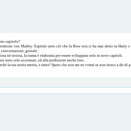
imo capitolo?
Hermione con Malfoy. Esprimi tutto ciò che la Row non ci ha mai detto su Harry e 
a conversazione, geniale.
lissa né noiosa, la trama è elaborata per essere sviluppata solo in nove capitoli.
uni sono solo accennati, ed alla perfezione anche loro.
rché la tua storia merita, e tanto! Spero che non me ne vorrai se non riesco a dir di p