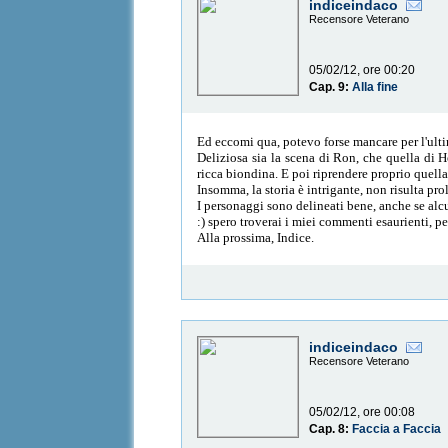
indiceindaco
Recensore Veterano
05/02/12, ore 00:20
Cap. 9:
Alla fine
Ed eccomi qua, potevo forse mancare per l'ult
Deliziosa sia la scena di Ron, che quella di 
ricca biondina. E poi riprendere proprio quell
Insomma, la storia è intrigante, non risulta pro
I personaggi sono delineati bene, anche se alc
:) spero troverai i miei commenti esaurienti, pe
Alla prossima, Indice.
indiceindaco
Recensore Veterano
05/02/12, ore 00:08
Cap. 8:
Faccia a Faccia