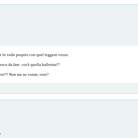
 ce lo vedo proprio con quel leggero vezzo.
oco da fare: cos'è quella ballerina?!
ere!!! Non me ne vorrai, vero?
a