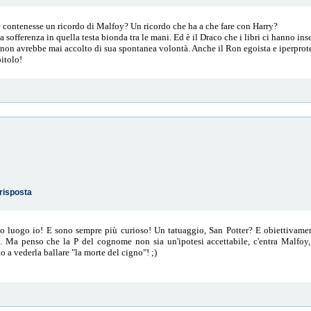
e contenesse un ricordo di Malfoy? Un ricordo che ha a che fare con Harry?
a sofferenza in quella testa bionda tra le mani. Ed è il Draco che i libri ci hanno in
 non avrebbe mai accolto di sua spontanea volontà. Anche il Ron egoista e iperprot
pitolo!
risposta
mo luogo io! E sono sempre più curioso! Un tatuaggio, San Potter? E obiettivame
li. Ma penso che la P del cognome non sia un'ipotesi accettabile, c'entra Malfoy
to a vederla ballare "la morte del cigno"! ;)