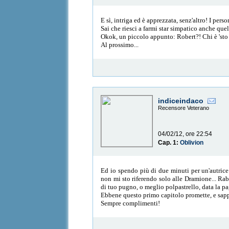
E sì, intriga ed è apprezzata, senz'altro! I pe
Sai che riesci a farmi star simpatico anche que
Okok, un piccolo appunto: Robert?! Chi è 'sto 
Al prossimo...
indiceindaco
Recensore Veterano
04/02/12, ore 22:54
Cap. 1:
Oblivion
Ed io spendo più di due minuti per un'autric
non mi sto riferendo solo alle Dramione... Rab
di tuo pugno, o meglio polpastrello, data la p
Ebbene questo primo capitolo promette, e sapp
Sempre complimenti!