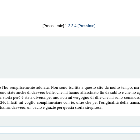
[Precedente] 1
2
3
4
[Prossimo]
e l'ho semplicemente adorata. Non sono iscritta a questo sito da molto tempo, ma 
ne sono state anche di davvero belle, che mi hanno affascinato fin da subito e che h
a tua storia però è stata diversa per me: non mi vergogno di dire che mi sono commos
EFP. Infatti mi voglio complimentare con te, oltre che per l'originalità della trama,
issima davvero, un bacio e grazie per questa storia strepitosa.