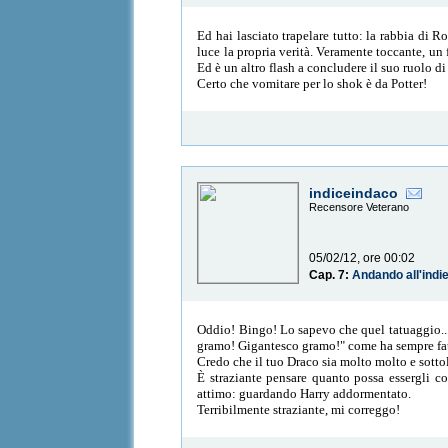
Ed hai lasciato trapelare tutto: la rabbia di R
luce la propria verità. Veramente toccante, un 
Ed è un altro flash a concludere il suo ruolo di
Certo che vomitare per lo shok è da Potter!
indiceindaco
Recensore Veterano
05/02/12, ore 00:02
Cap. 7:
Andando all'indi
Oddio! Bingo! Lo sapevo che quel tatuaggio...
gramo! Gigantesco gramo!" come ha sempre fa
Credo che il tuo Draco sia molto molto e sott
È straziante pensare quanto possa essergli co
attimo: guardando Harry addormentato.
Terribilmente straziante, mi correggo!