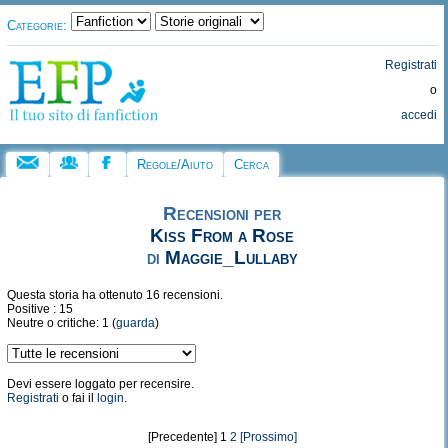
Categorie:
Registrati
o
accedi
Regole/Aiuto
Cerca
Recensioni per
Kiss From a Rose
di
Maggie_Lullaby
Questa storia ha ottenuto 16 recensioni.
Positive : 15
Neutre o critiche: 1 (
guarda
)
Devi essere loggato per recensire.
Registrati
o fai il
login
.
[Precedente] 1
2
[Prossimo]