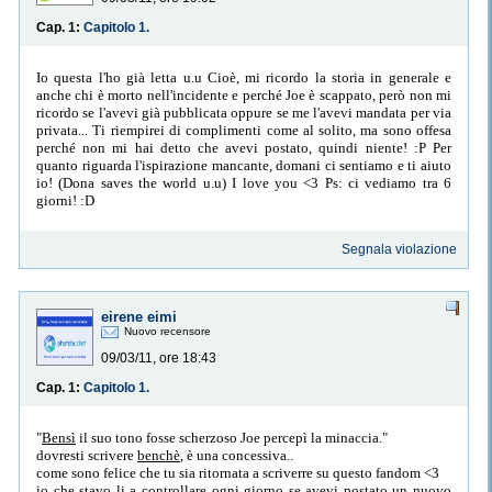
Cap. 1:
Capitolo 1.
Io questa l'ho già letta u.u Cioè, mi ricordo la storia in generale e
anche chi è morto nell'incidente e perché Joe è scappato, però non mi
ricordo se l'avevi già pubblicata oppure se me l'avevi mandata per via
privata... Ti riempirei di complimenti come al solito, ma sono offesa
perché non mi hai detto che avevi postato, quindi niente! :P Per
quanto riguarda l'ispirazione mancante, domani ci sentiamo e ti aiuto
io! (Dona saves the world u.u) I love you <3 Ps: ci vediamo tra 6
giorni! :D
Segnala violazione
eirene eimi
Nuovo recensore
09/03/11, ore 18:43
Cap. 1:
Capitolo 1.
Bensì
il suo tono fosse scherzoso Joe percepì la minaccia.
dovresti scrivere
benchè
, è una concessiva..
come sono felice che tu sia ritornata a scriverre su questo fandom <3
io che stavo li a controllare ogni giorno se avevi postato un nuovo