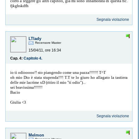
corro a leggere gli altri capitoli, già mi sono innamorata di questa fic.
fjkghskdfh
Segnala violazione
LTlady
Recensore Master
15/04/11, ore 16:34
Cap. 4:
Capitolo 4.
io ti odiooooo!! sto piangendo come una pazza!!!!!!! T^T
oh mio Dio è stata stupenda!!!! T.T te lo giuro ho allagato la tastiera
delle mie lacrime xD (ritiro il mio "ti odio")...
sei bravissima!!!!!!!
Bacio
Giulia <3
Segnala violazione
Melmon