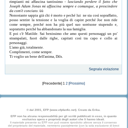
rimpianti mi affascina tantissimo -
lasciando perdere il fatto che
Joseph Adam Jonas mi affascina sempre e comunque, a prescindere
da com'è conciato.
ùù
Nonostante sappia già chi è morto e peché lui ne sia così sopraffatto,
posso sentire la tensione e la voglia di capire perché Joe non ride
come sempre, perché non ha più quel suo sorrisone stupendo e,
sopratutto perché ha abbandonato la sua famiglia.
E poi c'è Matilde. Sai benissimo che amo questi personaggi un po'
strampalati, fuori dalle righe, capitati così tra capo e collo ai
personaggi.
L'amo già, totalmente.
Complimenti, come sempre.
Ti voglio un bene dell'anima, Dils.
Segnala violazione
[Precedente] 1
2
[Prossimo]
© dal 2001, EFP (www.efpfanfic.net). Creato da Erika.
EFP non ha alcuna responsabilità per gli scritti pubblicati in esso, in quanto
esclusiva opera e proprietà degli autori che li hanno ideati.
Il materiale presente su EFP non può essere riprodotto altrove senza il consenso
del proprietario del materiale, nemmeno parzialmente (con la sola esclusione di brevi