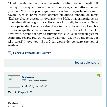
Chiedo venia per non aver recensito subito, ma sai meglio di
chiunque altro quanto io sia piena di impegni, soprattutto in questo
periodo... Mi chiedo perché questa storia abbia così poche recensioni,
cavolo, sarà la prima storia decente su questo fandom da mesi!
(Escluse alcune eccezioni, ovviamente!) Mah, bimbeminchia senza
un minimo di buon gusto! -.-" Ho ancora i brividi, dopo aver (ri)letto
questa parte, riesci sempre a descrivere tutto così bene che mi sembra
di provare quelle stesse emozioni. Povero il mio Ciosef D: E anche
********, perché hai dovuto farl* morire? ç_ç La tua vena tragica mi
sconvolge sempre più! Al prossimo capitolo (che io ho già letto, but
who cares?) I love you <3 ps: è dal giorno del concerto che non ci
sentiamo, uff!
Leggi la risposta dell'autore
Segnala violazione
Melmon
Recensore Master
25/03/11, ore 20:28
Cap. 2:
Capitolo 2.
Kevin è morto ...