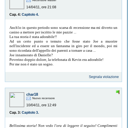
Recensore Master
14/04/11, ore 21:08
Cap. 4:
Capitolo 4.
Anch'io in questo periodo sono scarsa di recensione ma mi diverto un
casino a mettere per iscritto le mie pazzie ...
La tua storia è stata adorabile!!
Ad un certo punto o temuto che fosse stato Joe a muorire
nell'incidente ed a essere un fantasma in giro per il mondo, poi mi
sono ricordata dell'appello dei parenti a tornare a casa ...
Joe innamorato di Danielle?
Poverino doppio dolore, la telefonata di Kevin era adorabile!
Per me non è stato un sogno.
Segnala violazione
char18
Nuovo recensore
10/04/11, ore 12:49
Cap. 3:
Capitolo 3.
Bellissima storia! Non vedo l'ora di leggere il seguito! Complimenti