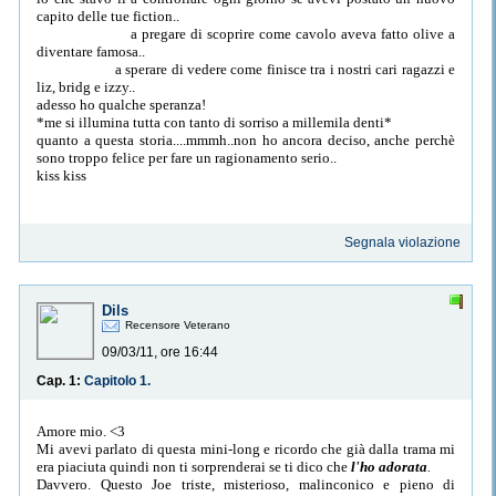
capito delle tue fiction..
a pregare di scoprire come cavolo aveva fatto olive a
diventare famosa..
a sperare di vedere come finisce tra i nostri cari ragazzi e
liz, bridg e izzy..
adesso ho qualche speranza!
*me si illumina tutta con tanto di sorriso a millemila denti*
quanto a questa storia....mmmh..non ho ancora deciso, anche perchè
sono troppo felice per fare un ragionamento serio..
kiss kiss
Segnala violazione
Dils
Recensore Veterano
09/03/11, ore 16:44
Cap. 1:
Capitolo 1.
Amore mio. <3
Mi avevi parlato di questa mini-long e ricordo che già dalla trama mi
era piaciuta quindi non ti sorprenderai se ti dico che
l'ho adorata
.
Davvero. Questo Joe triste, misterioso, malinconico e pieno di