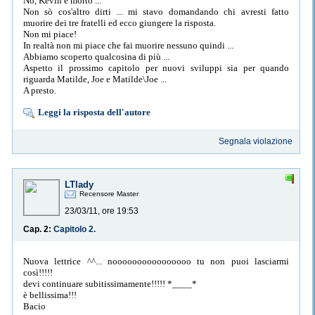
No, Kevin è morto ...
Non sò cos'altro dirti ... mi stavo domandando chi avresti fatto
muorire dei tre fratelli ed ecco giungere la risposta.
Non mi piace!
In realtà non mi piace che fai muorire nessuno quindi ...
Abbiamo scoperto qualcosina di più ...
Aspetto il prossimo capitolo per nuovi sviluppi sia per quando
riguarda Matilde, Joe e Matilde\Joe ...
A presto.
Leggi la risposta dell'autore
Segnala violazione
LTlady
Recensore Master
23/03/11, ore 19:53
Cap. 2:
Capitolo 2.
Nuova lettrice ^^... noooooooooooooooo tu non puoi lasciarmi
così!!!!!
devi continuare subitissimamente!!!!! *____*
è bellissima!!!
Bacio