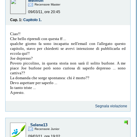
Melmon
Recensore Master
09/03/11, ore 20:45
Cap. 1:
Capitolo 1.
Ciao!!
Che bello riprendi con questa ff ...
qualche giorno fa sono incapatta nell'email con l'allegato questo
capitolo, stavo per chiederti se avevi intenzione di pubblicarla ed
eccola qui!!
Joe depresso?
Povero piccolino, in questa storia non sarà il solito burlone. A me
piace Joe burlone però sono curiosa di saperlo depresso ... sono
cattiva??
La domanda che sorge spontanea: chi è morto??
Devo aspettare per saperlo ...
Io tanto triste ...
A presto.
Segnala violazione
_Selene13
Recensore Junior
09/03/11, ore 19:02