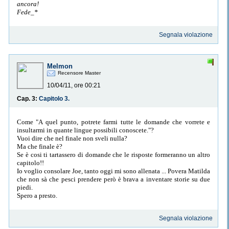
ancora!
Fede_*
Segnala violazione
Melmon
Recensore Master
10/04/11, ore 00:21
Cap. 3:
Capitolo 3.
Come "A quel punto, potrete farmi tutte le domande che vorrete e
insultarmi in quante lingue possibili conoscete."?
Vuoi dire che nel finale non sveli nulla?
Ma che finale è?
Se è cosi ti tartassero di domande che le risposte formeranno un altro
capitolo!!
Io voglio consolare Joe, tanto oggi mi sono allenata ... Povera Matilda
che non sà che pesci prendere però è brava a inventare storie su due
piedi.
Spero a presto.
Segnala violazione