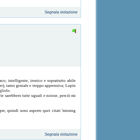
Segnala violazione
co, intelligente, ironico e soprattutto abile
er), tanto geniale e troppo apprensiva; Lupin
gliolo.
rie sarebbero tutte uguali e noiose, perciò mi
e, quindi sono asperro quei citati 'missing
Segnala violazione