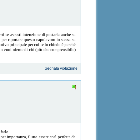
ti se avresti intenzione di postarla anche su
 per riportare questo capolavoro io stessa su
motivo principale per cui te lo chiedo è perché
on vuoi niente di ciò (più che comprensibile)
Segnala violazione
 farlo.
per importanza, il suo essere così perfetta da