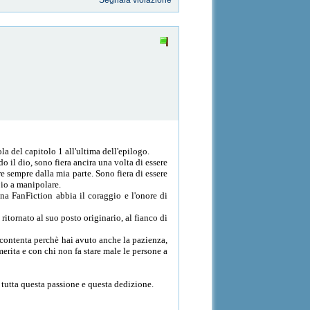
Segnala violazione
a del capitolo 1 all'ultima dell'epilogo.
o il dio, sono fiera ancira una volta di essere
re sempre dalla mia parte. Sono fiera di essere
 io a manipolare.
na FanFiction abbia il coraggio e l'onore di
ritornato al suo posto originario, al fianco di
o contenta perchè hai avuto anche la pazienza,
erita e con chi non fa stare male le persone a
o tutta questa passione e questa dedizione.