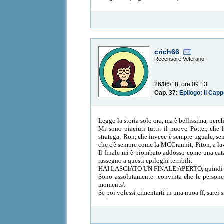
crich66
Recensore Veterano
26/06/18, ore 09:13
Cap. 37:
Epilogo: il Capp
Leggo la storia solo ora, ma è bellissima, perc
Mi sono piaciuti tutti: il nuovo Potter, che 
stratega; Ron, che invece è sempre uguale, sem
che c'è sempre come la MCGrannit; Piton, a lav
Il finale mi è piombato addosso come una catas
rassegno a questi epiloghi terribili.
HAI LASCIATO UN FINALE APERTO, quindi ri
Sono assolutamente convinta che le persone c
moments'.
Se poi volessi cimentarti in una nuoa ff, sarei s