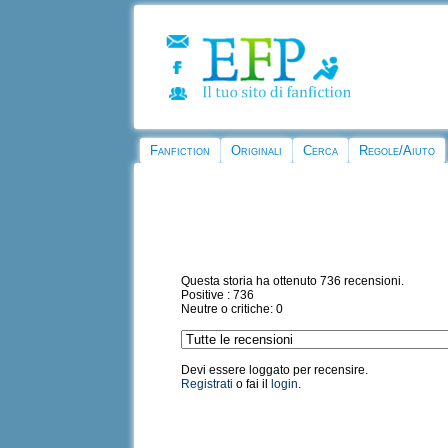
Fanfiction
Originali
Cerca
Regole/Aiuto
Questa storia ha ottenuto 736 recensioni.
Positive : 736
Neutre o critiche: 0
Devi essere loggato per recensire.
Registrati
o fai il
login
.