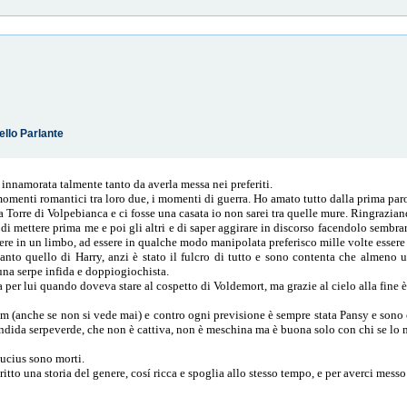
ello Parlante
 innamorata talmente tanto da averla messa nei preferiti.
omenti romantici tra loro due, i momenti di guerra. Ho amato tutto dalla prima parol
a Torre di Volpebianca e ci fosse una casata io non sarei tra quelle mure. Ringraziand
, di mettere prima me e poi gli altri e di saper aggirare in discorso facendolo sembra
vere in un limbo, ad essere in qualche modo manipolata preferisco mille volte essere
to quello di Harry, anzi è stato il fulcro di tutto e sono contenta che almeno u
una serpe infida e doppiogiochista.
 per lui quando doveva stare al cospetto di Voldemort, ma grazie al cielo alla fine è 
i film (anche se non si vede mai) e contro ogni previsione è sempre stata Pansy e son
endida serpeverde, che non è cattiva, non è meschina ma è buona solo con chi se lo m
ucius sono morti.
ritto una storia del genere, cosí ricca e spoglia allo stesso tempo, e per averci mess