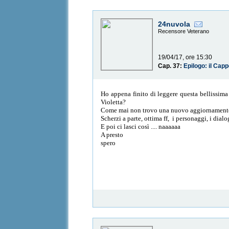
24nuvola
Recensore Veterano
19/04/17, ore 15:30
Cap. 37:
Epilogo: il Capp
Ho appena finito di leggere questa bellissima 
Violetta?
Come mai non trovo una nuovo aggiornament
Scherzi a parte, ottima ff, i personaggi, i dial
E poi ci lasci così .... naaaaaa
A presto
spero