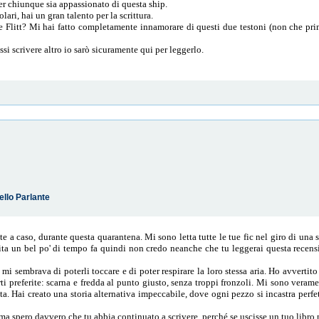
r chiunque sia appassionato di questa ship.
colari, hai un gran talento per la scrittura.
e Flitt? Mi hai fatto completamente innamorare di questi due testoni (non che prim
si scrivere altro io sarò sicuramente qui per leggerlo.
ello Parlante
a caso, durante questa quarantena. Mi sono letta tutte le tue fic nel giro di una 
finita un bel po' di tempo fa quindi non credo neanche che tu leggerai questa re
 mi sembrava di poterli toccare e di poter respirare la loro stessa aria. Ho avverti
rti preferite: scarna e fredda al punto giusto, senza troppi fronzoli. Mi sono ve
ta. Hai creato una storia alternativa impeccabile, dove ogni pezzo si incastra perfet
a spero davvero che tu abbia continuato a scrivere, perché se uscisse un tuo libro m