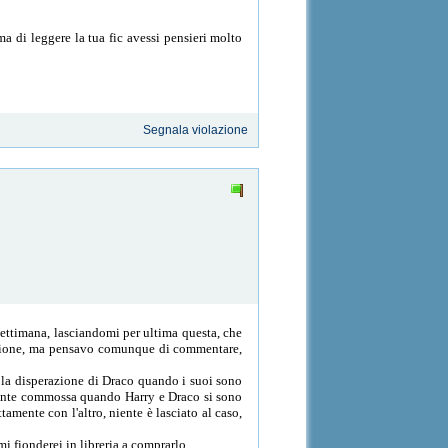
a di leggere la tua fic avessi pensieri molto
Segnala violazione
settimana, lasciandomi per ultima questa, che
censione, ma pensavo comunque di commentare,
to la disperazione di Draco quando i suoi sono
ramente commossa quando Harry e Draco si sono
tamente con l'altro, niente è lasciato al caso,
i fionderei in libreria a comprarlo.