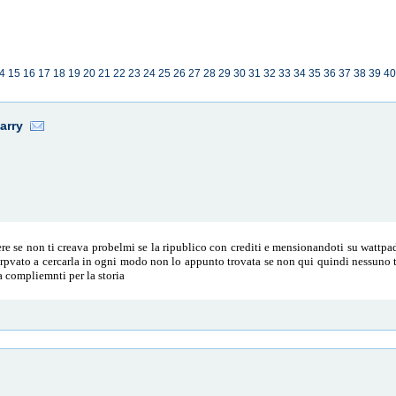
4
15
16
17
18
19
20
21
22
23
24
25
26
27
28
29
30
31
32
33
34
35
36
37
38
39
40
arry
pere se non ti creava probelmi se la ripublico con crediti e mensionandoti su watt
 prpvato a cercarla in ogni modo non lo appunto trovata se non qui quindi nessuno t
a compliemnti per la storia