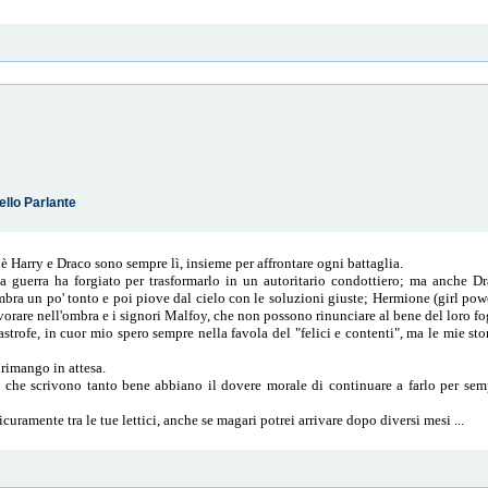
ello Parlante
hè Harry e Draco sono sempre lì, insieme per affrontare ogni battaglia.
la guerra ha forgiato per trasformarlo in un autoritario condottiero; ma anche Dra
bra un po' tonto e poi piove dal cielo con le soluzioni giuste; Hermione (girl pow
orare nell'ombra e i signori Malfoy, che non possono rinunciare al bene del loro fo
trofe, in cuor mio spero sempre nella favola del "felici e contenti", ma le mie sto
mango in attesa.
he scrivono tanto bene abbiano il dovere morale di continuare a farlo per sempr
icuramente tra le tue lettici, anche se magari potrei arrivare dopo diversi mesi ...