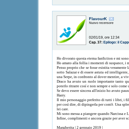
FlavourK
Nuovo recensore
02/01/19, ore 12:34
Cap. 37:
Epilogo: il Capp
Ho divorato questa eterna fanfiction e mi sono
Ho amato alla follia i momenti di suspance, i m
Penso proprio che se fosse esistita veramente l
sotto Salazar e di essere astuta ed intelligente
una Serpe, in confronto al dover mentire, a vi
Draco ha avuto un ruolo importante tanto quan
poterlo ritrarre cosí e non sempre e solo come 
Se devo essere sincera all'inizio ho avuto paura
Harry.
Il mio personaggio preferito di tutti i libri, 
per così dire, di dipingerla per com'è. Una spl
lei care.
Mi sono messa a piangere quando Narcissa e L
Infine, complimenti e ancora grazie per aver sc
Margherita | 2 gennaio 2019 |