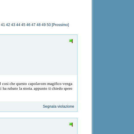
41
42
43
44
45
46
47
48
49
50
[Prossimo]
pad cosi che questo capolavoro magifico venga
i ha rubato la storia. appunto ti chiedo spero
Segnala violazione