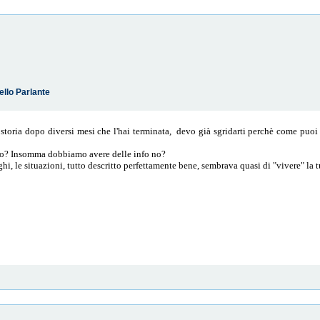
ello Parlante
storia dopo diversi mesi che l'hai terminata, devo già sgridarti perchè come puoi l
o? Insomma dobbiamo avere delle info no?
oghi, le situazioni, tutto descritto perfettamente bene, sembrava quasi di "vivere" la t