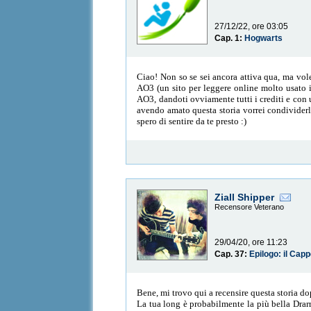
27/12/22, ore 03:05
Cap. 1:
Hogwarts
Ciao! Non so se sei ancora attiva qua, ma vol
AO3 (un sito per leggere online molto usato in
AO3, dandoti ovviamente tutti i crediti e con u
avendo amato questa storia vorrei condividerl
spero di sentire da te presto :)
Ziall Shipper
Recensore Veterano
29/04/20, ore 11:23
Cap. 37:
Epilogo: il Capp
Bene, mi trovo qui a recensire questa storia d
La tua long è probabilmente la più bella Drarr