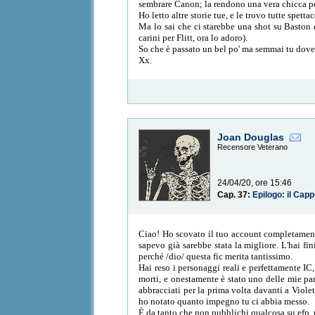
sembrare Canon; la rendono una vera chicca pe
Ho letto altre storie tue, e le trovo tutte spetta
Ma lo sai che ci starebbe una shot su Baston 
carini per Flitt, ora lo adoro).
So che è passato un bel po' ma semmai tu doves
Xx.
Joan Douglas
Recensore Veterano
24/04/20, ore 15:46
Cap. 37:
Epilogo: il Capp
Ciao! Ho scovato il tuo account completamente 
sapevo già sarebbe stata la migliore. L'hai 
perché /dio/ questa fic merita tantissimo.
Hai reso i personaggi reali e perfettamente IC,
morti, e onestamente è stato uno delle mie pa
abbracciati per la prima volta davanti a Violet
ho notato quanto impegno tu ci abbia messo.
È da tanto che non pubblichi qualcosa su efp, m