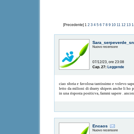
[Precedente] 1
2
3
4
5
6
7
8
9
10
11
12
13
1
Sara_serpeverde_sn
Nuovo recensore
07/12/23, ore 23:08
Cap. 27:
Leggende
ciao sforia e favolosa tantissimo e volevo sa
letto da milioni di drarry shipers anche li ho
in una risposta positicva, fammi sapere . ancor
Encaos
Nuovo recensore