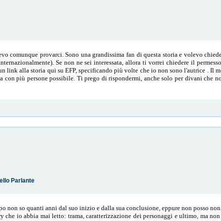
evo comunque provarci. Sono una grandissima fan di questa storia e volevo chieder
ternazionalmente). Se non ne sei interessata, allora ti vorrei chiedere il permesso
n link alla storia qui su EFP, specificando più volte che io non sono l'autrice . Il 
a con più persone possibile. Ti prego di rispondermi, anche solo per divani che n
ello Parlante
opo non so quanti anni dal suo inizio e dalla sua conclusione, eppure non posso non
y che io abbia mai letto: trama, caratterizzazione dei personaggi e ultimo, ma non 