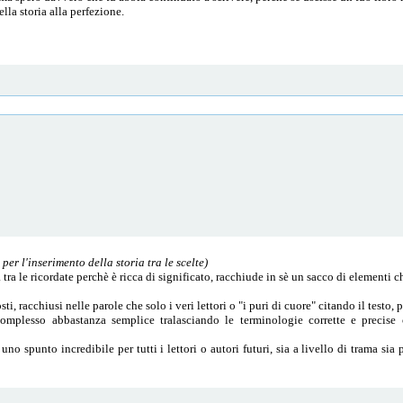
lla storia alla perfezione.
er l'inserimento della storia tra le scelte)
tra le ricordate perchè è ricca di significato, racchiude in sè un sacco di elementi ch
, racchiusi nelle parole che solo i veri lettori o "i puri di cuore" citando il testo, 
omplesso abbastanza semplice tralasciando le terminologie corrette e precise 
uno spunto incredibile per tutti i lettori o autori futuri, sia a livello di trama sia