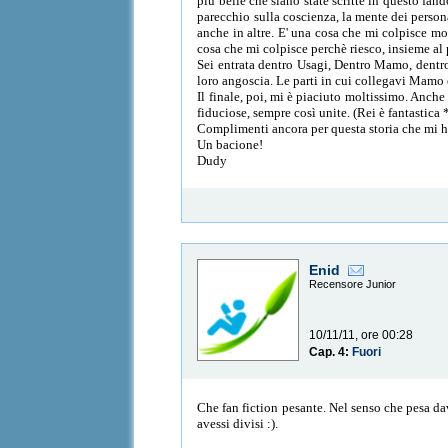
più belle che siano state scritte in questo fa
parecchio sulla coscienza, la mente dei persona
anche in altre. E' una cosa che mi colpisce mo
cosa che mi colpisce perchè riesco, insieme al 
Sei entrata dentro Usagi, Dentro Mamo, dentro l
loro angoscia. Le parti in cui collegavi Mamo 
Il finale, poi, mi è piaciuto moltissimo. Anche
fiduciose, sempre così unite. (Rei è fantastica 
Complimenti ancora per questa storia che mi ha
Un bacione!
Dudy
Enid
Recensore Junior
10/11/11, ore 00:28
Cap. 4:
Fuori
Che fan fiction pesante. Nel senso che pesa dav
avessi divisi :).