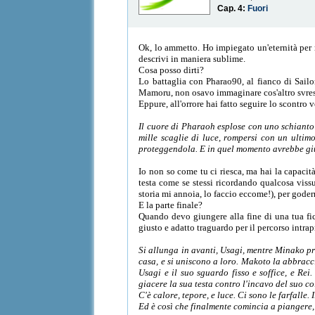
Cap. 4:
Fuori
Ok, lo ammetto. Ho impiegato un'eternità per r
descrivi in maniera sublime.
Cosa posso dirti?
Lo battaglia con Pharao90, al fianco di Sailo
Mamoru, non osavo immaginare cos'altro svrest
Eppure, all'orrore hai fatto seguire lo scontro v
Il cuore di Pharaoh esplose con uno schianto 
mille scaglie di luce, rompersi con un ultimo
proteggendola. E in quel momento avrebbe giur
Io non so come tu ci riesca, ma hai la capacità
testa come se stessi ricordando qualcosa viss
storia mi annoia, lo faccio eccome!), per goder
E la parte finale?
Quando devo giungere alla fine di una tua fic,
giusto e adatto traguardo per il percorso intrapr
Si allunga in avanti, Usagi, mentre Minako pre
casa, e si uniscono a loro. Makoto la abbracci
Usagi e il suo sguardo fisso e soffice, e Re
giacere la sua testa contro l'incavo del suo co
C'è calore, tepore, e luce. Ci sono le farfalle. 
Ed è così che finalmente comincia a piangere,