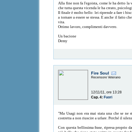
Alla fine non fa l'egoista, come le ha detto la
che tutta questa vicenda le ha creato, psicolo
Il finale è molto bello: lei riprende a fare i b
a tornare a essere se stessa. E anche il fatto c
vita.
Ottimo lavoro, complimenti davvero.
Un bacione
Demy
Fire Soul
Recensore Veterano
12/11/11, ore 13:28
Cap. 4:
Fuori
"Ma Usagi non era mai stata una che se ne sta
costretta a non riuscire a urlare. Perché il silen
Con questa bellissima frase, ripresa proprio da 