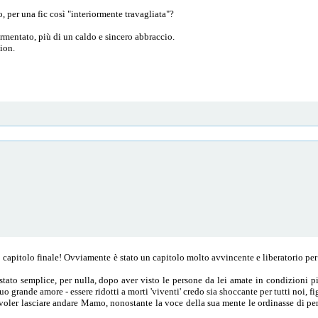
o, per una fic così "interiormente travagliata"?
tormentato, più di un caldo e sincero abbraccio.
tion.
 capitolo finale! Ovviamente è stato un capitolo molto avvincente e liberatorio per 
 stato semplice, per nulla, dopo aver visto le persone da lei amate in condizioni p
 grande amore - essere ridotti a morti 'viventi' credo sia shoccante per tutti noi, fi
voler lasciare andare Mamo, nonostante la voce della sua mente le ordinasse di pen