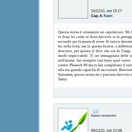
16/12/11, ore 15:17
Cap. 4:
Fuori
Questa storia è veramente un capolavoro. Mi ha
io fossi lei come se fossi davvero io la prota
secondo per la paura di avere di nuovo davanti
ho nella testa, ma in questa fiction, a differe
descritto, per questo ti dico che ero Io Usagi
modo impeccabile. Ti sei immaginata delle s
nell'anime, hai riempito così bene quel vuoto =
contro Pharaoh 90 ma tu hai completato il tutt
alla tua grande capacità di raccontare. Braviss
Insomma, questa storia mi è piaciuta davvero 
Sabry
Nuovo recensore
09/12/11, ore 21:08