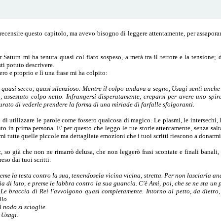
ecensire questo capitolo, ma avevo bisogno di leggere attentamente, per assaporarlo
r Saturn mi ha tenuta quasi col fiato sospeso, a metà tra il terrore e la tension
i potuto descrivere.
ero e proprio e lì una frase mi ha colpito:
quasi secco, quasi silenzioso. Mentre il colpo andava a segno, Usagi sentì anche 
, assestato colpo netto. Infrangersi disperatamente, creparsi per avere uno spira
ato di vederle prendere la forma di una miriade di farfalle sfolgoranti.
 di utilizzare le parole come fossero qualcosa di magico. Le plasmi, le intersechi, l
uto in prima persona. E' per questo che leggo le tue storie attentamente, senza sa
mi tutte quelle piccole ma dettagliate emozioni che i tuoi scritti riescono a donarmi
 so già che non ne rimarrò delusa, che non leggerò frasi scontate e finali banali, 
eso dai tuoi scritti.
me la testa contro la sua, tenendosela vicina vicina, stretta. Per non lasciarla an
a di lato, e preme le labbra contro la sua guancia. C'è Ami, poi, che se ne sta un 
i. Le braccia di Rei l'avvolgono quasi completamente. Intorno al petto, da diet
llo.
Il nodo si scioglie.
 Usagi.