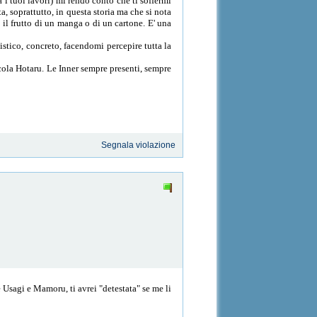
 i tuoi lavori) mi rendo conto che ti soffermi
a, soprattutto, in questa storia ma che si nota
il frutto di un manga o di un cartone. E' una
listico, concreto, facendomi percepire tutta la
ccola Hotaru. Le Inner sempre presenti, sempre
Segnala violazione
 Usagi e Mamoru, ti avrei "detestata" se me li