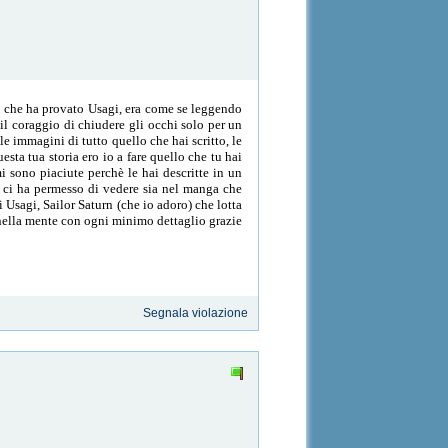
lo che ha provato Usagi, era come se leggendo
 il coraggio di chiudere gli occhi solo per un
e immagini di tutto quello che hai scritto, le
esta tua storia ero io a fare quello che tu hai
i sono piaciute perchè le hai descritte in un
 ci ha permesso di vedere sia nel manga che
 Usagi, Sailor Saturn (che io adoro) che lotta
 nella mente con ogni minimo dettaglio grazie
Segnala violazione