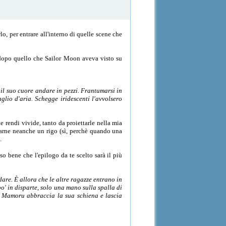
, per entrare all'interno di quelle scene che
e; dopo quello che Sailor Moon aveva visto su
il suo cuore andare in pezzi. Frantumarsi in
glio d'aria. Schegge iridescenti l'avvolsero
e rendi vivide, tanto da proiettarle nella mia
ltarne neanche un rigo (sì, perchè quando una
.
so bene che l'epilogo da te scelto sarà il più
dare. È allora che le altre ragazze entrano in
po' in disparte, solo una mano sulla spalla di
ro, Mamoru abbraccia la sua schiena e lascia