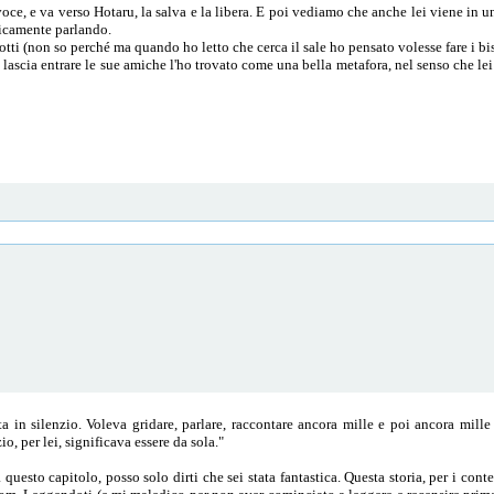
 voce, e va verso Hotaru, la salva e la libera. E poi vediamo che anche lei viene in 
gicamente parlando.
iscotti (non so perché ma quando ho letto che cerca il sale ho pensato volesse fare i b
he lascia entrare le sue amiche l'ho trovato come una bella metafora, nel senso che lei
 in silenzio. Voleva gridare, parlare, raccontare ancora mille e poi ancora mille
zio, per lei, significava essere da sola."
questo capitolo, posso solo dirti che sei stata fantastica. Questa storia, per i conten