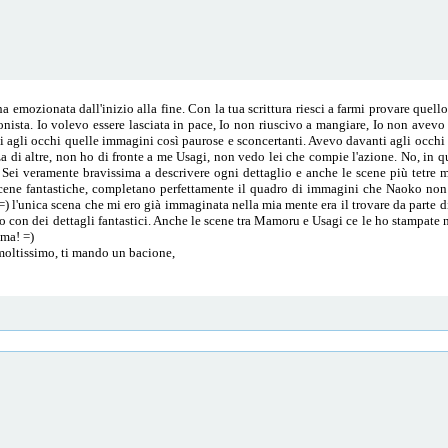
 emozionata dall'inizio alla fine. Con la tua scrittura riesci a farmi provare quel
gonista. Io volevo essere lasciata in pace, Io non riuscivo a mangiare, Io non avevo
 agli occhi quelle immagini così paurose e sconcertanti. Avevo davanti agli occhi l
nza di altre, non ho di fronte a me Usagi, non vedo lei che compie l'azione. No, in qu
. Sei veramente bravissima a descrivere ogni dettaglio e anche le scene più tetre m
cene fantastiche, completano perfettamente il quadro di immagini che Naoko non
) l'unica scena che mi ero già immaginata nella mia mente era il trovare da parte di
o con dei dettagli fantastici. Anche le scene tra Mamoru e Usagi ce le ho stampate
ima! =)
moltissimo, ti mando un bacione,