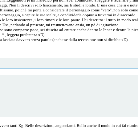
ndom. Leggendoti (e mi maledico per non aver cominciato a leggere e recensire prima
ggi. Non li descrivi solo fisicamente, ma li studi a fondo. E' una cosa che si è notat
ltissimo, poichè mi porta a considerare il personaggio come "vero", non solo come 
personaggio, a capire le sue scelte, a condividerle oppure a trovarmi in disaccordo.
e loro insicurezze, i loro timori e le loro paure. Hai descritto il tutto in modo rea
e Usa, parlando al presente, mi trasmettevano ansia, un pò di agitazione.
 se sono comparse poco, sei riuscita ad entrare anche dentro le Inner e dentro la pi
*-* , leggera preferenza xD)
 lasciata davvero senza parole (anche se dalla recensione non si direbbe xD).
vero tanti Kg. Belle descrizioni, angoscianti. Bello anche il modo in cui fai riunire