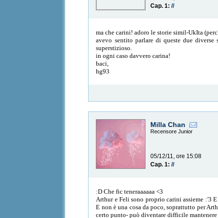
Cap. 1:
//
ma che carini! adoro le storie simil-UkIta (pe
avevo sentito parlare di queste due diverse 
superstizioso.
in ogni caso davvero carina!
baci,
hg93
Milla Chan
Recensore Junior
05/12/11, ore 15:08
Cap. 1:
//
:D Che fic teneraaaaaa <3
Arthur e Feli sono proprio carini assieme :'3
E non è una cosa da poco, soprattutto per Arthu
certo punto- può diventare difficile mantenere l'