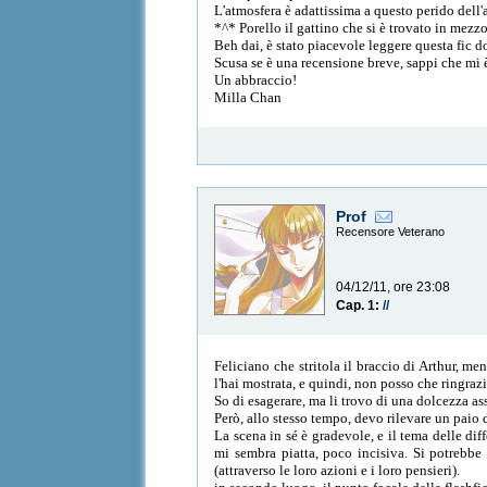
L'atmosfera è adattissima a questo perido dell'
*^* Porello il gattino che si è trovato in me
Beh dai, è stato piacevole leggere questa fic 
Scusa se è una recensione breve, sappi che mi 
Un abbraccio!
Milla Chan
Prof
Recensore Veterano
04/12/11, ore 23:08
Cap. 1:
//
Feliciano che stritola il braccio di Arthur, me
l'hai mostrata, e quindi, non posso che ringrazi
So di esagerare, ma li trovo di una dolcezza a
Però, allo stesso tempo, devo rilevare un paio
La scena in sé è gradevole, e il tema delle dif
mi sembra piatta, poco incisiva. Si potrebbe
(attraverso le loro azioni e i loro pensieri).