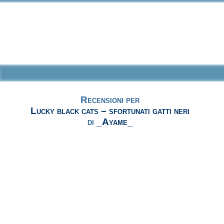
Recensioni per
Lucky black cats – sfortunati gatti neri
di
_Ayame_