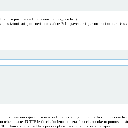
rchè è così poco considerato come pairing, perchè?)
superstizioni sui gatti neri, ma vedere Feli spaventarsi per un micino nero è s
 E poi è carinissimo quando si nasconde dietro ad Inghilterra, ce lo vedo proprio 
r (che in tutte, TUTTE le fic che ho letto non era altro che un uketto pornoso o simi
IC.... Forse, con le flashfic è più semplice che con le fic con tanti capitoli...