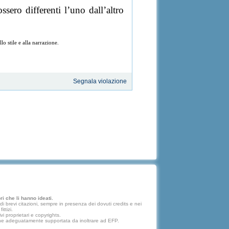
ero differenti l’uno dall’altro
lo stile e alla narrazione.
Segnala violazione
i che li hanno ideati.
 brevi citazioni, sempre in presenza dei dovuti credits e nei
ttizi.
vi proprietari e copyrights.
lazione adeguatamente supportata da inoltrare ad EFP.