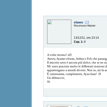
claws
Recensore Master
13/12/11, ore 23:14
Cap. 1:
//
A volte ritorno! xD
Awww, Ayame-chwan, Arthur e Feli che passeggi
Il micetto nero è ancora più dolce, che se ne st
Mi sono piaciute molto le differenti reazioni d
appartengano a mondi diversi. Non so, mi fa ad
È carinissima, complimenti, Ayacchan! :D
Un abbraccio,
Jii