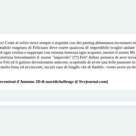
za! Come al solito riesci sempre a stupirmi con dei pairing abbastanza inconsueti ed
amabile esagitato di Feliciano deve essere qualcosa di imperdibile (voglio andare
d ogni vetrina e soppesare con estrema lentezza ogni acquisto, mentre il nostro Mr.
rrorizza letteralmente il nostro "impavido" (!!!) Feli! Arthur pensava di aver trov
 che Feli ed il gattino diventeranno amiconi, scoprendo di avere una folle passione i
 molto bene ed avvincenti, sia nel caso di longfic che di flashfic: vorrei avere un d
 Recensioni d'Autunno 3D di maridichallenge @ livejournal.com]