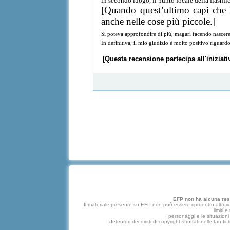
in secondo luogo, il punto focale della flashf
[Quando quest’ultimo capì che F
anche nelle cose più piccole.]
Si poteva approfondire di più, magari facendo nascere 
In definitiva, il mio giudizio è molto positivo riguardo a
[Questa recensione partecipa all'inizia
EFP non ha alcuna respo
Il materiale presente su EFP non può essere riprodotto altrove
limiti 
I personaggi e le situazioni 
I detentori dei diritti di copyright sfruttati nelle f