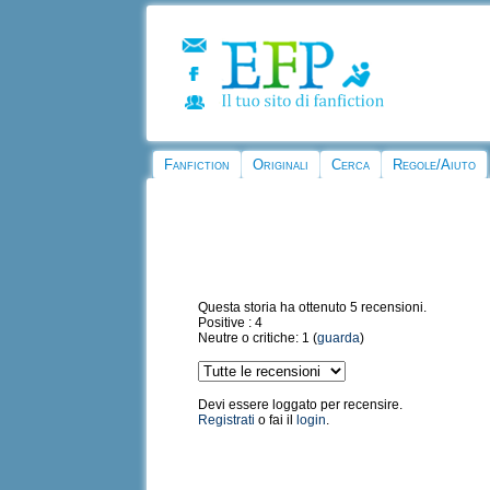
Fanfiction
Originali
Cerca
Regole/Aiuto
Questa storia ha ottenuto 5 recensioni.
Positive : 4
Neutre o critiche: 1 (
guarda
)
Devi essere loggato per recensire.
Registrati
o fai il
login
.