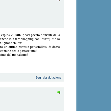
 esplosivi! Arthur, così pacato e amante della
 anche io a fare shopping con loro!!!). Me lo
 Ciglione sbuffa!
ato un ottimo pretesto per scrollarsi di dosso
n comune per la pastasciutta!
ecimo del tuo talento!
Segnala violazione