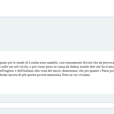
ano per le strade di Londra sono amabili, così teneramente diversi che mi provocan
a sulle sue nel vicolo, e poi viene preso in causa da Arthur, inutile dire che ha il m
ell'inglese e dell'italiano alla vista del micio, dimostrano che per quanto i Paesi p
orare ancora di più questa povera martoriata Terra su cui viviamo.