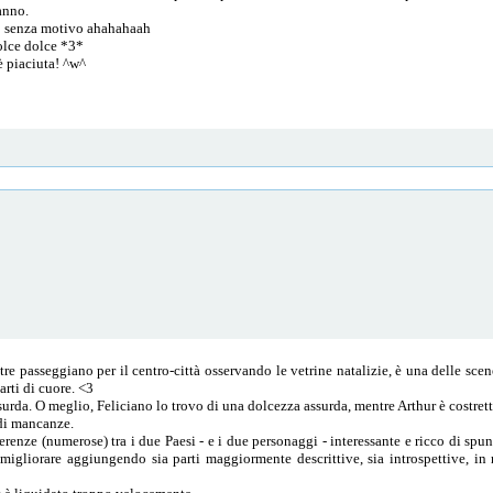
anno.
zzo senza motivo ahahahaah
dolce dolce *3*
è piaciuta! ^w^
ntre passeggiano per il centro-città osservando le vetrine natalizie, è una delle sce
arti di cuore. <3
ssurda. O meglio, Feliciano lo trovo di una dolcezza assurda, mentre Arthur è costre
 di mancanze.
ferenze (numerose) tra i due Paesi - e i due personaggi - interessante e ricco di spu
 migliorare aggiungendo sia parti maggiormente descrittive, sia introspettive, i