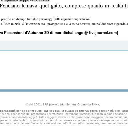
ic è liquidato troppo velocemente.
eliciano temava quel gatto, comprese quanto in realtà foss
proprio un dialogo tra i due personaggi sulle rispettive superstizioni.
ll'idea iniziale, all'interazione tra i protagonisti e alla scena descritta; un po' dubbiosa riguardo al
tiva Recensioni d'Autunno 3D di maridichallenge @ livejournal.com]
© dal 2001, EFP (www.efpfanfic.net). Creato da Erika.
nsabilità per gli scritti pubblicati in esso, in quanto esclusiva opera e proprietà degli autor
 senza il consenso del proprietario del materiale, nemmeno parzialmente (con la sola esclusione di
e termini concessi dalla legge). Tutti i soggetti descritti nelle storie sono maggiorenni e/o comunque fi
presenti nelle fanfic di questo sito sono utilizzati senza alcun fine di lucro e nel rispetto dei rispetti
an fiction possono richiedere l'immediata cessazione dell'utilizzo del loro materiale, con una segna