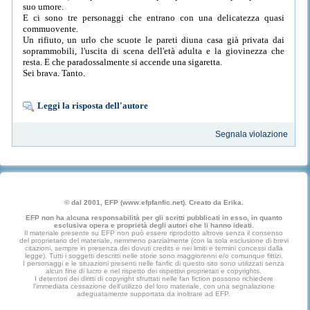
suo umore.
E ci sono tre personaggi che entrano con una delicatezza quasi
commuovente.
Un rifiuto, un urlo che scuote le pareti diuna casa già privata dai
soprammobili, l'uscita di scena dell'età adulta e la giovinezza che
resta. E che paradossalmente si accende una sigaretta.
Sei brava. Tanto.
Leggi la risposta dell'autore
Segnala violazione
© dal 2001, EFP (www.efpfanfic.net). Creato da Erika.
EFP non ha alcuna responsabilità per gli scritti pubblicati in esso, in quanto
esclusiva opera e proprietà degli autori che li hanno ideati.
Il materiale presente su EFP non può essere riprodotto altrove senza il consenso
del proprietario del materiale, nemmeno parzialmente (con la sola esclusione di brevi
citazioni, sempre in presenza dei dovuti credits e nei limiti e termini concessi dalla
legge). Tutti i soggetti descritti nelle storie sono maggiorenni e/o comunque fittizi.
I personaggi e le situazioni presenti nelle fanfic di questo sito sono utilizzati senza
alcun fine di lucro e nel rispetto dei rispettivi proprietari e copyrights.
I detentori dei diritti di copyright sfruttati nelle fan fiction possono richiedere
l'immediata cessazione dell'utilizzo del loro materiale, con una segnalazione
adeguatamente supportata da inoltrare ad EFP.