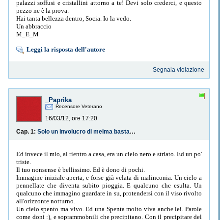
palazzi soffusi e cristallini attorno a te! Devi solo crederci, e questo
pezzo ne è la prova.
Hai tanta bellezza dentro, Socia. Io la vedo.
Un abbraccio
M_E_M
Leggi la risposta dell'autore
Segnala violazione
_Paprika
Recensore Veterano
16/03/12, ore 17:20
Cap. 1:
Solo un involucro di melma bastarda.
Ed invece il mio, al rientro a casa, era un cielo nero e striato. Ed un po'
triste.
Il tuo nonsense è bellissimo. Ed è dono di pochi.
Immagine iniziale aperta, e forse già velata di malinconia. Un cielo a
pennellate che diventa subito pioggia. E qualcuno che esulta. Un
qualcuno che immagino guardare in su, protendersi con il viso rivolto
all'orizzonte notturno.
Un cielo spento ma vivo. Ed una Spenta molto viva anche lei. Parole
come doni :), e soprammobnili che precipitano. Con il precipitare del