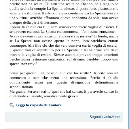
perché non ha scelta. Gli altri una scelta ce l’hanno, ed è meglio se
quella scelta la compie La Spenta adesso, al posto loro, piuttosto che
aspettare e illudersi. Il silenzio è una condanna ma La Spenta non era
una vittima: avrebbe affrontato questa condanna da sola, non aveva
bisogno della pietà di nessuno.
Eppure la chiave era lì. E loro sembravano avere voglia di esserci. E
se davvero era così, La Spenta era commossa - l’ennesima emozione.
Aveva davvero importanza chi andava e chi restava? In fondo, anche
se La Spenta non avesse aperto la porta, loro sarebbero entrati
comunque. Alla fine ciò che davvero contava era la voglia di esserci.
E questo valeva soprattutto per La Spenta: è lei la prima che deve
trovare la voglia di restare. Riesce ancora a provare troppe emozioni
perchè possa restarsene catatonica, sul divano. Sarebbe troppo uno
spreco, non trovi?
Scusa per questo... eh, cos'è quello che ho scritto? Di certo non un
commento e men che meno una recensione. Perciò ti chiedo
doppiamente scusa per questa divagazione delirantemente
sconclusionata.
Ma grazie. Per aver scritto quel che hai scritto. E per averlo scritto in
quel modo e... niente, semplicemente
grazie
.
Leggi la risposta dell'autore
Segnala violazione