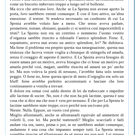
come un biscotto imbevuto troppo a lungo nel tè bollente.
Ma ecco che arrivano
loro
. Anche se La Spenta non avesse aperto la
porta,
loro
sarebbero entrati comunque. E con il loro arrivo, un’altra
emozione: il terrore. Si rendeva necessario un confronto di cui La
Spenta avrebbe voluto fare a meno. Che senso aveva parlare,
promettere, tentare, sforzarsi, quando ci si sentiva così impercettibili e
tristi? La Spenta non era un centrino e nemmeno l’uomo vestito
d’organza sarebbe riuscito a ridonarle l’antico splendore. Forse. E,
soprattutto, aveva mai avuto un antico splendore,
lei
? Ne dubitava.
Ma forse il problema era proprio questa sua rassegnazione, questa sua
tristezza che faceva venire voglia a chiunque di stringerla ed amarla,
senza il coraggio di saperne il motivo. E La Spenta aveva bisogno di
essere amata per un motivo, aveva bisogno che ci fosse un motivo per
amarla perché così, magari, sarebbe riuscita ad amarsi un po’ anche
lei. Ma non voleva la pietà di nessuno, l’avrebbe fatta solo sentire
peggio. O forse no, forse questa specie di moto d’orgoglio era solo un
bluff: forse avrebbe preferito accontentarsi e lasciare che loro
continuassero a venirla a trovare.
Il dolore era ormai così saldo dentro di lei da traboccare e impedire
alle lacrime di uscire. No, non è che non ha più lacrime, questa è una
cosa che si dice ma che non è vera per nessuno. È che per La Spenta le
lacrime sarebbero state troppe, ecco perché non uscivano più.
Niente. Nulla. Eppure, un vuoto così pieno.
Meglio allontanarli, anche se allontanarli equivale ad ammettere di
volerli lì, con lei. Ma perché trattenerli? Meglio scacciarli e farli
andare via ora, tanto, prima o poi, se ne sarebbero andati comunque,
andarsene è una cosa che imparano sempre tutti. La Spenta stessa
vorrebbe riuscire ad allontanarsi da sé stessa ma non può. Lei rimane