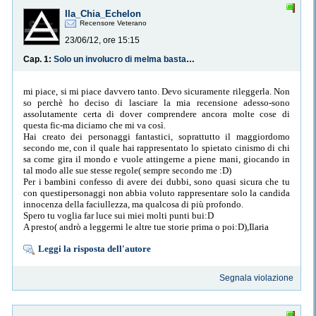
Ila_Chia_Echelon
Recensore Veterano
23/06/12, ore 15:15
Cap. 1:
Solo un involucro di melma bastarda.
mi piace, si mi piace davvero tanto. Devo sicuramente rileggerla. Non
so perchè ho deciso di lasciare la mia recensione adesso-sono
assolutamente certa di dover comprendere ancora molte cose di
questa fic-ma diciamo che mi va così.
Hai creato dei personaggi fantastici, soprattutto il maggiordomo
secondo me, con il quale hai rappresentato lo spietato cinismo di chi
sa come gira il mondo e vuole attingerne a piene mani, giocando in
tal modo alle sue stesse regole( sempre secondo me :D)
Per i bambini confesso di avere dei dubbi, sono quasi sicura che tu
con questipersonaggi non abbia voluto rappresentare solo la candida
innocenza della faciullezza, ma qualcosa di più profondo.
Spero tu voglia far luce sui miei molti punti bui:D
A presto( andrò a leggermi le altre tue storie prima o poi:D),Ilaria
Leggi la risposta dell'autore
Segnala violazione