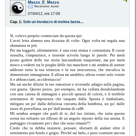
Mezzo_E_Mezzo
Recensore Junior
07/04/12, ore 17:09
Cap. 1:
Solo un involucro di melma bastarda.
Sì, volevo proprio cominciare da questa qui.
L'avrò letta almeno una dozzina di volte. Ogni volta mi regala una
sfumatura in più.
Per me leggerti, ultimamente, è una cosa strana e contrastata. Il cuore
sussulta, s'impaurisce, e insieme scivola lungo le parole. Per metà
posso godere delle tue storie lasciandomi trasportare, ma per metà
riesco a vederti tra le pieghe delle tue maschere e mi sembra di sentire
addosso tutta la tua tristezza e la tua insicurezza, che travalica la
dimensione immaginata. E allora mi arrabbio, allora vorrei solo venire
lì e abbracciarti, accidentaccio!
Ma sai anche diluire le tue emozioni e riversarle adagio sulla pagina,
con grazia. Questo pezzo, per esempio, mi ha cullata dondolandomi
con una catena di immagini e piccoli sprazzi di colore, e il terribile
sentimento di impotenza che traspare dalla Spenta è rimbalzato,
mitigato un po' dalla deliziosa cravatta della bambina, un po' dalle
tazze di porcellana, un po' dall'aroma di caffè.
Mi sembra sempre che parli di te, del tuo intimo, che tutta questa
scena sia soltanto un riflesso di un angolo riposto della tua anima. E
parteggio vivamente per i due che sono rimasti!!!
Credo che tu debba insistere, pensare, sforzarti di andare oltre il
sentimento più fondo e grigio. Perché sai farlo, e puoi costruire ancora