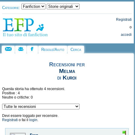
Categorie:
Registrati
o
accedi
Regole/Aiuto
Cerca
Recensioni per
Melma
di
Kuroi
Questa storia ha ottenuto 4 recensioni.
Positive : 4
Neutre o critiche: 0
Devi essere loggato per recensire.
Registrati
o fai il
login
.