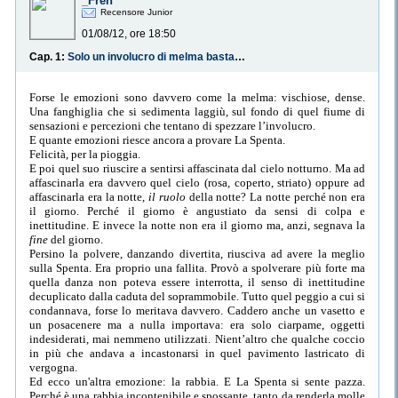
_Fren
Recensore Junior
01/08/12, ore 18:50
Cap. 1:
Solo un involucro di melma bastarda.
Forse le emozioni sono davvero come la melma: vischiose, dense.
Una fanghiglia che si sedimenta laggiù, sul fondo di quel fiume di
sensazioni e percezioni che tentano di spezzare l’involucro.
E quante emozioni riesce ancora a provare La Spenta.
Felicità, per la pioggia.
E poi quel suo riuscire a sentirsi affascinata dal cielo notturno. Ma ad
affascinarla era davvero quel cielo (rosa, coperto, striato) oppure ad
affascinarla era la notte,
il ruolo
della notte? La notte perché non era
il giorno. Perché il giorno è angustiato da sensi di colpa e
inettitudine. E invece la notte non era il giorno ma, anzi, segnava la
fine
del giorno.
Persino la polvere, danzando divertita, riusciva ad avere la meglio
sulla Spenta. Era proprio una fallita. Provò a spolverare più forte ma
quella danza non poteva essere interrotta, il senso di inettitudine
decuplicato dalla caduta del soprammobile. Tutto quel peggio a cui si
condannava, forse lo meritava davvero. Caddero anche un vasetto e
un posacenere ma a nulla importava: era solo ciarpame, oggetti
indesiderati, mai nemmeno utilizzati. Nient’altro che qualche coccio
in più che andava a incastonarsi in quel pavimento lastricato di
vergogna.
Ed ecco un'altra emozione: la rabbia. E La Spenta si sente pazza.
Perché è una rabbia incontenibile e spossante, tanto da renderla molle