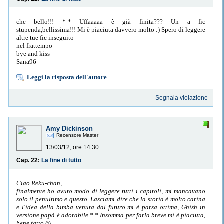
che bello!!! *-* Uffaaaaa è già finita??? Un a fic
stupenda,bellissima!!! Mi è piaciuta davvero molto :) Spero di leggere
altre tue fic inseguito
nel frattempo
bye and kiss
Sana96
Leggi la risposta dell'autore
Segnala violazione
Amy Dickinson
Recensore Master
13/03/12, ore 14:30
Cap. 22:
La fine di tutto
Ciao Reku-chan,
finalmente ho avuto modo di leggere tutti i capitoli, mi mancavano
solo il penultimo e questo. Lasciami dire che la storia è molto carina
e l'idea della bimba venuta dal futuro mi è parsa ottima, Ghish in
versione papà è adorabile *.* Insomma per farla breve mi è piaciuta,
bene fatto ^^