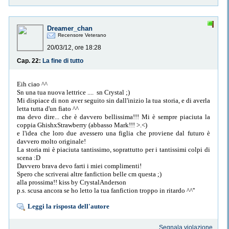
Dreamer_chan
Recensore Veterano
20/03/12, ore 18:28
Cap. 22:
La fine di tutto
Eih ciao ^^
Sn una tua nuova lettrice .... sn Crystal ;)
Mi dispiace di non aver seguito sin dall'inizio la tua storia, e di averla
letta tutta d'un fiato ^^
ma devo dire... che è davvero bellissima!!! Mi è sempre piaciuta la
coppia GhishxStrawberry (abbasso Mark!!! >.<)
e l'idea che loro due avessero una figlia che proviene dal futuro è
davvero molto originale!
La storia mi è piaciuta tantissimo, soprattutto per i tantissimi colpi di
scena :D
Davvero brava devo farti i miei complimenti!
Spero che scriverai altre fanfiction belle cm questa ;)
alla prossima!! kiss by CrystalAnderson
p.s. scusa ancora se ho letto la tua fanfiction troppo in ritardo ^^''
Leggi la risposta dell'autore
Segnala violazione