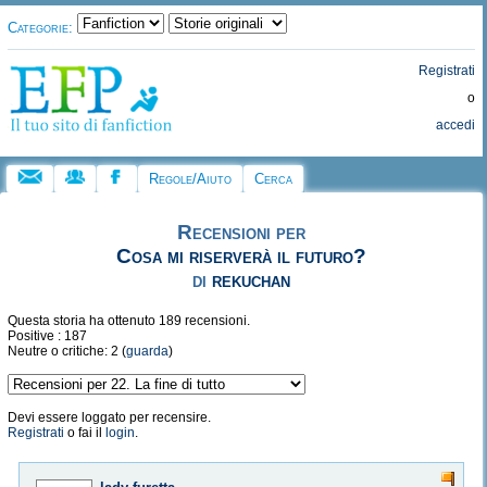
Categorie:
Registrati
o
accedi
Regole/Aiuto
Cerca
Recensioni per
Cosa mi riserverà il futuro?
di
rekuchan
Questa storia ha ottenuto 189 recensioni.
Positive : 187
Neutre o critiche: 2 (
guarda
)
Devi essere loggato per recensire.
Registrati
o fai il
login
.