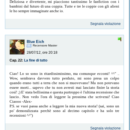
Deliziosa e divertente, mi piacciono tantissimo le fanfiction con i
bambini dal futuro di una coppia. Tutte e tre le coppie con gli alieni
le ho sempre immaginate anche io.
Segnala violazione
Blue Eich
Recensore Master
28/07/12, ore 20:18
Cap. 22:
La fine di tutto
Ciao! Lo so sono in ritardissimissimo, ma comunque eccomi! ^^" ..
Wow, sembrava davvero tutto perduto, mi sono presa un colpo
quando erano tutti a terra che non si muovevano! Ma non potevano
essere morti... sapevo che tu non avresti mai lasciato finire la storia
così! ;) E' stata bellissima e questa purtroppo è l'ultima recensione che
lascio.. Non vedo l'ora di leggere la prossima che scriverai! Ciao
Ciaooo -Alex-
P.S. se vuoi passa anche a leggere la mia nuova storia! (sai, sono un
po' demoralizzata perchè sono al decimo capitolo e ha solo tre
recensioni ^^")
Segnala violazione