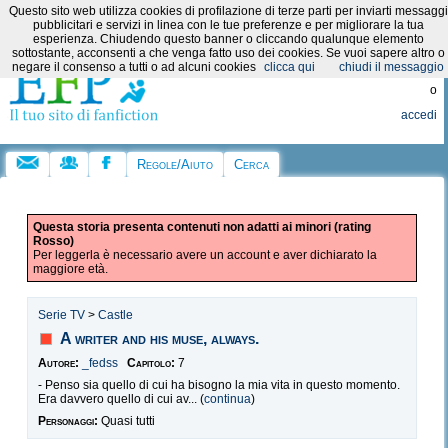
Questo sito web utilizza cookies di profilazione di terze parti per inviarti messaggi
Categorie:
pubblicitari e servizi in linea con le tue preferenze e per migliorare la tua
esperienza. Chiudendo questo banner o cliccando qualunque elemento
sottostante, acconsenti a che venga fatto uso dei cookies. Se vuoi sapere altro o
Registrati
negare il consenso a tutti o ad alcuni cookies
clicca qui
chiudi il messaggio
o
accedi
Regole/Aiuto
Cerca
Questa storia presenta contenuti non adatti ai minori (rating
Rosso)
Per leggerla è necessario avere un account e aver dichiarato la
maggiore età.
Serie TV
>
Castle
A writer and his muse, always.
Autore:
_fedss
Capitolo:
7
- Penso sia quello di cui ha bisogno la mia vita in questo momento.
Era davvero quello di cui av... (
continua
)
Personaggi:
Quasi tutti