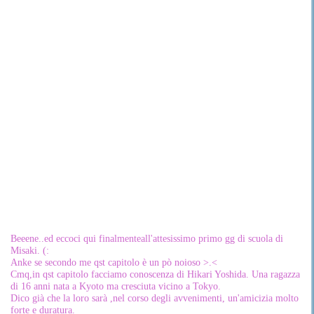
Beeene..ed eccoci qui finalmenteall'attesissimo primo gg di scuola di
Misaki. (:
Anke se secondo me qst capitolo è un pò noioso >.<
Cmq,in qst capitolo facciamo conoscenza di Hikari Yoshida. Una ragazza
di 16 anni nata a Kyoto ma cresciuta vicino a Tokyo.
Dico già che la loro sarà ,nel corso degli avvenimenti, un'amicizia molto
forte e duratura.