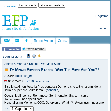
Categorie:
Registrati
o
accedi
Regole/Aiuto
Cerca
Segui la storia
|
Anime & Manga
>
Kaichou Wa Maid Sama!
I'm Misaki Fucking Stoner, Who The Fuck Are You?!
Autore:
pucciosa_96
01/07/2012
10 recensioni
E se Misaki non fosse la Presidentessa Demone che tutti gli alunni della
scuola superiore Seika temo... (
continua
)
Genere:
Malinconico, Romantico, Sentimentale |
Stato:
in corso
Tipo di coppia:
non specificato
Note:
Missing Moments, OOC, Otherverse, What if? |
Avvertimenti:
nessuno
<<