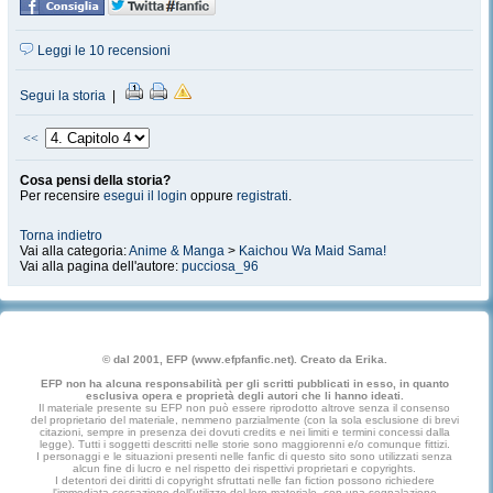
Leggi le 10 recensioni
Segui la storia
|
<<
Cosa pensi della storia?
Per recensire
esegui il login
oppure
registrati
.
Torna indietro
Vai alla categoria:
Anime & Manga
>
Kaichou Wa Maid Sama!
Vai alla pagina dell'autore:
pucciosa_96
© dal 2001, EFP (www.efpfanfic.net). Creato da Erika.
EFP non ha alcuna responsabilità per gli scritti pubblicati in esso, in quanto
esclusiva opera e proprietà degli autori che li hanno ideati.
Il materiale presente su EFP non può essere riprodotto altrove senza il consenso
del proprietario del materiale, nemmeno parzialmente (con la sola esclusione di brevi
citazioni, sempre in presenza dei dovuti credits e nei limiti e termini concessi dalla
legge). Tutti i soggetti descritti nelle storie sono maggiorenni e/o comunque fittizi.
I personaggi e le situazioni presenti nelle fanfic di questo sito sono utilizzati senza
alcun fine di lucro e nel rispetto dei rispettivi proprietari e copyrights.
I detentori dei diritti di copyright sfruttati nelle fan fiction possono richiedere
l'immediata cessazione dell'utilizzo del loro materiale, con una segnalazione