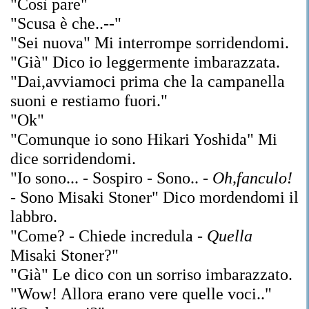
"Così pare"
"Scusa è che..--"
"Sei nuova" Mi interrompe sorridendomi.
"Già" Dico io leggermente imbarazzata.
"Dai,avviamoci prima che la campanella
suoni e restiamo fuori."
"Ok"
"Comunque io sono
Hikari Yoshida" Mi
dice sorridendomi.
"Io sono... - Sospiro - Sono.. -
Oh,fanculo!
- Sono Misaki Stoner" Dico mordendomi il
labbro.
"Come? - Chiede incredula -
Quella
Misaki Stoner?"
"Già" Le dico con un sorriso imbarazzato.
"Wow! Allora erano vere quelle voci.."