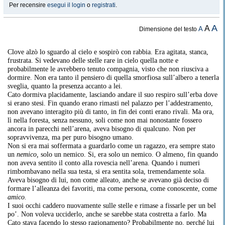
Per recensire
esegui il login
o
registrati
.
A
A
A
Dimensione del testo
Clove alzò lo sguardo al cielo e sospirò con rabbia. Era agitata, stanca,
frustrata. Si vedevano delle stelle rare in cielo quella notte e
probabilmente le avrebbero tenuto compagnia, visto che non riusciva a
dormire. Non era tanto il pensiero di quella smorfiosa sull’albero a tenerla
sveglia, quanto la presenza accanto a lei.
Cato dormiva placidamente, lasciando andare il suo respiro sull’erba dove
si erano stesi. Fin quando erano rimasti nel palazzo per l’addestramento,
non avevano interagito più di tanto, in fin dei conti erano rivali. Ma ora,
lì nella foresta, senza nessuno, soli come non mai nonostante fossero
ancora in parecchi nell’arena, aveva bisogno di qualcuno. Non per
sopravvivenza, ma per puro bisogno umano.
Non si era mai soffermata a guardarlo come un ragazzo, era sempre stato
un
nemico,
solo un nemico. Si, era solo un nemico. O almeno, fin quando
non aveva sentito il conto alla rovescia nell’arena. Quando i numeri
rimbombavano nella sua testa, si era sentita sola, tremendamente sola.
Aveva bisogno di lui, non come alleato, anche se avevano già deciso di
formare l’alleanza dei favoriti, ma come persona, come conoscente, come
amico.
I suoi occhi caddero nuovamente sulle stelle e rimase a fissarle per un bel
po’. Non voleva ucciderlo, anche se sarebbe stata costretta a farlo. Ma
Cato stava facendo lo stesso ragionamento? Probabilmente no, perché lui