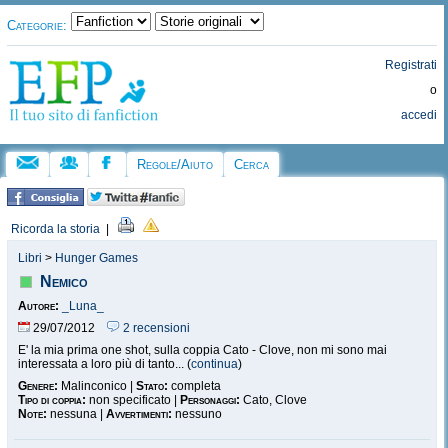
Categorie:
Registrati
o
accedi
Regole/Aiuto
Cerca
Ricorda la storia
|
Libri
>
Hunger Games
Nemico
Autore:
_Luna_
29/07/2012
2 recensioni
E' la mia prima one shot, sulla coppia Cato - Clove, non mi sono mai
interessata a loro più di tanto... (
continua
)
Genere:
Malinconico |
Stato:
completa
Tipo di coppia:
non specificato |
Personaggi:
Cato, Clove
Note:
nessuna |
Avvertimenti:
nessuno