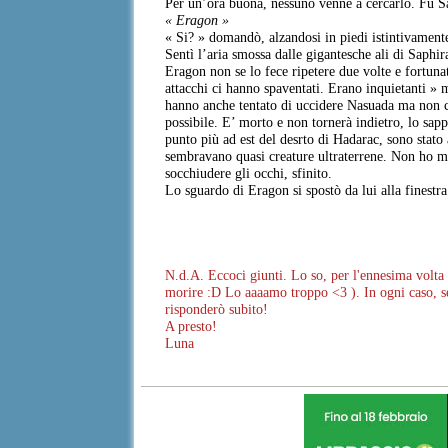
Per un’ora buona, nessuno venne a cercarlo. Fu Sa
« Eragon »
« Si? » domandò, alzandosi in piedi istintivament
Sentì l’aria smossa dalle gigantesche ali di Saphi
Eragon non se lo fece ripetere due volte e fortun
attacchi ci hanno spaventati. Erano inquietanti » m
hanno anche tentato di uccidere Nasuada ma non ci
possibile. E’ morto e non tornerà indietro, lo sa
punto più ad est del desrto di Hadarac, sono stato
sembravano quasi creature ultraterrene. Non ho m
socchiudere gli occhi, sfinito.
Lo sguardo di Eragon si spostò da lui alla finestra
N.d.A. Eccoci giunti. Lo so, per l'ennesima volt
morire :D Lo aaaamo troppo <3 ). In ogni caso, se
risponderò subito!
A presto!
Luna