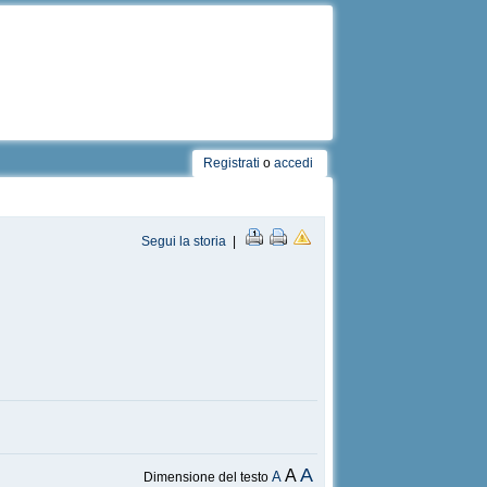
Registrati
o
accedi
Segui la storia
|
A
A
A
Dimensione del testo