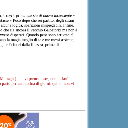
ti, corri, prima che sia di nuovo incosciente »
asse « Poco dopo che sei partito, degli strani
lcuna logica, sparizioni insipiegabili. Infine,
no che sia ancora il vecchio Galbatorix ma non è
avvero disperati. Quando però sono arrivato al
avano la magia meglio di te e me messi assieme,
uardò fuori dalla finestra, prima di
 Murtagh ( non vi preoccupate, non lo farò
 parto per una decina di giorni, quindi non vi