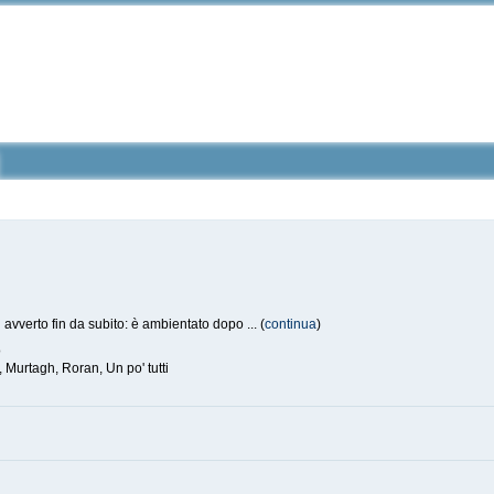
 avverto fin da subito: è ambientato dopo ... (
continua
)
o
 Murtagh, Roran, Un po' tutti