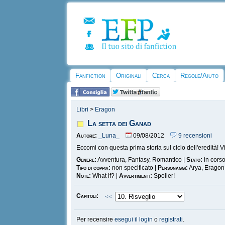
Fanfiction
Originali
Cerca
Regole/Aiuto
Libri
>
Eragon
La setta dei Ganad
Autore:
_Luna_
09/08/2012
9 recensioni
Eccomi con questa prima storia sul ciclo dell'eredità! Vi
Genere:
Avventura, Fantasy, Romantico |
Stato:
in cors
Tipo di coppia:
non specificato |
Personaggi:
Arya, Eragon,
Note:
What if? |
Avvertimenti:
Spoiler!
Capitoli:
<<
Per recensire
esegui il login
o
registrati
.