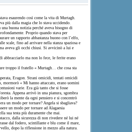
i stava esaurendo così come la vita di Murtagh.
eva più dalla magia che lo stava uccidendo.
 fu una buona notizia perché aveva bisogno di
a profondamente. Proprio quando stava per
aurare un rapporto abbastanza buono con l’elfo,
alle scale, fino ad arrivare nella stanza spaziosa e
a aveva gli occhi chiusi. Si avvicinò a lui e
di abbracciarlo ma non lo fece, le ferite erano
zare troppo il fratello « Murtagh… che cosa sta
perata, Eragon. Strani omicidi, tentati omicidi
olo, mormorò « Mi hanno attaccato, erano uomini
tusioni varie. Era già tanto che si fosse
la foresta. Appena arrivò in una pianura, sgombra
 Liberò la mente da ogni pensiero e si concentrò
C’era un modo per tornare? Angela si sbagliava?
essere un modo per tornare ad Alagaesia
lla sua testa più duramente che mai.
stacco, dalla sicurezza di non rivedere né lui né
asse dal fodero, scintillante e blu come il mare,
ervello, dopo la riflessione in mezzo alla natura.