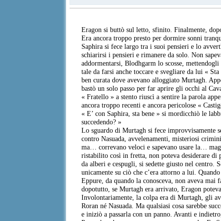
Eragon si buttò sul letto, sfinito. Finalmente, dop
Era ancora troppo presto per dormire sonni tranqu
Saphira si fece largo tra i suoi pensieri e lo avve
schiarirsi i pensieri e rimanere da solo. Non sap
addormentarsi, Blodhgarm lo scosse, mettendogli u
tale da farsi anche toccare e svegliare da lui « Sta 
ben curata dove avevano alloggiato Murtagh. Appena
bastò un solo passo per far aprire gli occhi al Cava
« Fratello » a stento riuscì a sentire la parola ap
ancora troppo recenti e ancora pericolose « Casti
« E’ con Saphira, sta bene » si mordicchiò le labb
succedendo? »
Lo sguardo di Murtagh si fece improvvisamente ser
contro Nasuada, avvelenamenti, misteriosi crimin
ma… correvano veloci e sapevano usare la… magia »
ristabilito così in fretta, non poteva desiderare d
da alberi e cespugli, si sedette giusto nel centro
unicamente su ciò che c’era attorno a lui. Quando
Eppure, da quando la conosceva, non aveva mai fal
dopotutto, se Murtagh era arrivato, Eragon poteva
Involontariamente, la colpa era di Murtagh, gli ave
Roran né Nasuada. Ma qualsiasi cosa sarebbe succes
e iniziò a passarla con un panno. Avanti e indietro