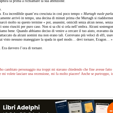
phira la prima a richiamare la sua attenzione.
e.
ra. Era incredibile quant’era cresciuta in così poco tempo «
Murtagh vuole parlar
atamente arrivò in tempo, una decina di minuti prima che Murtagh si riaddorment
arcò molto su questo termine « poi, assassini, omicidi senza alcun nesso, senza a
 sono riusciti per puro caso. Non si sa chi si cela nell’ombra. Alcuni sostengo
ppiamo bene. Quando abbiamo deciso di venire a cercare il tuo aiuto, eravamo d
 attaccato da alcuni uomini ma non erano tali. Correvano più veloci di elfi, us
ai visto nessuno maneggiare la spada in quel modo… devi tornare, Eragon… » g
. Era davvero l’ora di tornare.
a ho cambiato personaggio ma troppi mi stavano chiedendo che fine avesse fatto
 mi volete lasciare una recensione, mi fa molto piacere! Anche se purtroppo, io