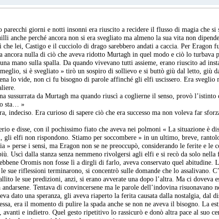
o parecchi giorni e notti insonni era riuscito a recidere il flusso di magia che s
illi anche perché ancora non si era svegliato ma almeno la sua vita non dipend
rtì che lei, Castigo e il cucciolo di drago sarebbero andati a caccia. Per Eragon
eva ancora nulla di ciò che aveva ridotto Murtagh in quel modo e ciò lo turbav
na mano sulla spalla. Da quando vivevano tutti assieme, erano riuscito ad inst
meglio, si è svegliato » tirò un sospiro di sollievo e si buttò giù dal letto, giù d
 lo vide, non ci fu bisogno di parole affinché gli elfi uscissero. Era sveglio m
liere.
pena sussurrata da Murtagh ma quando riuscì a coglierne il senso, provò l’istinto 
go sta… »
ra, indeciso. Era curioso di sapere ciò che era successo ma non voleva far sfor
io e disse, con il pochissimo fiato che aveva nei polmoni « La situazione è dis
i, gli elfi non rispondono. Stiamo per soccombere » in un ultimo, breve, rant
 perse i sensi, ma Eragon non se ne preoccupò, considerando le ferite e le con
i più. Uscì dalla stanza senza nemmeno rivolgersi agli elfi e si recò da solo nel
. Sebbene Oromis non fosse lì a dirgli di farlo, aveva conservato quel abitudine.
 le sue riflessioni terminarono, si concentrò sulle domande che lo assalivano. 
lito le sue predizioni, anzi, si erano avverate una dopo l’altra. Ma ci doveva 
 andarsene. Tentava di convincersene ma le parole dell’indovina risuonavano ne
va dato una speranza, gli aveva riaperto la ferita causata dalla nostalgia, dal di
sa, era il momento di pulire la spada anche se non ne aveva il bisogno. La estr
, avanti e indietro. Quel gesto ripetitivo lo rassicurò e donò altra pace al suo c