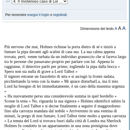
<<
Per recensire
esegui il login
o
registrati
.
A
A
A
Dimensione del testo
Più nervoso che mai, Holmes richiuse la porta dietro di sé e iniziò a
fumare la pipa davanti agli scalini di casa sua. La sua calma appena
trovata, però, venne turbata da un individuo grassoccio che si faceva largo
tra le persone che passavano proprio per parlare con lui. Appena lo
raggiunse, il detective parlò per primo, togliendo la pipa dalla bocca «
Spero non sia nulla di grave a Lord Talbot »
Il signore estrasse un fazzoletto di seta e si asciugò la fronte sudata,
picchiettando la testa con la mano « Mi spiace disturbarLa, ma il mio
Lord ha bisogno di lei immediatamente, è un caso della massima urgenza
»
« Ha nuovamente perso una considerevole somma in quel bordello »
Scosse la testa « No, riguarda la sua signora » Holmes identificò subito la
moglie di Lord Talbot e si decise finalmente a seguire il maggiordomo
fino alla carrozza mandata dal nobile « Arriveremo in una ventina di
minuti, la prego di non fumare, Lord Talbot tiene molto a questa carrozza
» La tenuta del Lord si trovava fuori dalla città di Londra ma Sherlock
Holmes fu condotto in un appartamento in una zona prestigiosa dove