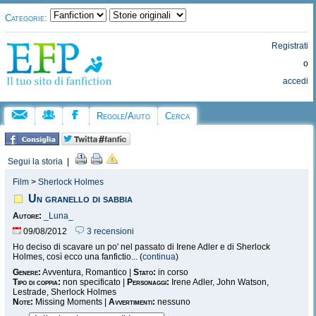
Categorie:
Registrati
o
accedi
Regole/Aiuto
Cerca
Segui la storia
|
Film
>
Sherlock Holmes
Un granello di sabbia
Autore:
_Luna_
09/08/2012
3 recensioni
Ho deciso di scavare un po' nel passato di Irene Adler e di Sherlock
Holmes, così ecco una fanfictio... (
continua
)
Genere:
Avventura, Romantico |
Stato:
in corso
Tipo di coppia:
non specificato |
Personaggi:
Irene Adler, John Watson,
Lestrade, Sherlock Holmes
Note:
Missing Moments |
Avvertimenti:
nessuno