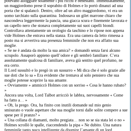
potevano alloggiare solamente i più ricchi e benestanti. Immediatamente,
un maggiordomo prese il soprabito di Holmes e lo portò dinanzi ad una
porta che si spalancò. Dentro, oltre ad un altro maggiordomo, vi era un
uomo tarchiato sulla quarantina. Indossava un gilet marrone chiaro che
nascondeva leggermente la pancia, una giacca scura e finemente lavorata e
un capello nero che stonava completamente sui suoi capelli biondi.
Controllava attentamente un orologio da taschino e lo ripose non appena
vide Holmes che entrava nella stanza. Era una camera da letto rimessa a
posto ma si avvertiva una presenza femminile che non era affatto sua
moglie.
« Se ne è andata da molto la sua amica? » domandò senza farsi alcuno
scrupolo. Assaporò appieno quell’odore e gli sembrò familiare. C’era
assolutamente qualcosa di familiare, aveva già sentito quel profumo, ne
era certo.
Il Lord sussultò e lo pregò in un sussurro « Mi dica che è solo grazie alle
sue doti che lo sa » Era evidente che tremava al solo pensiero che sua
moglie potesse scoprire la sua amante.
« Ovviamente » ammiccò Holmes con un sorriso « Cosa le hanno rubato?
»
Ancora una volta, Lord Talbot arricciò le labbra, nervosamente « Come
ha fatto a… »
« Oh, la prego. Ora, ha finito con inutili domande sul mio genio
smisurato o vuole aspettare che sua moglie torni dalle solite compere a sue
spese per il pranzo? »
« Una collana di diamanti, molto pregiata… non so se sia stata lei o no »
Holmes scrollò le spalle, riaccendendo la pipa « Ne dubito. Una natura
femminile tanto poco intelligente da divenire l’amante di un lord