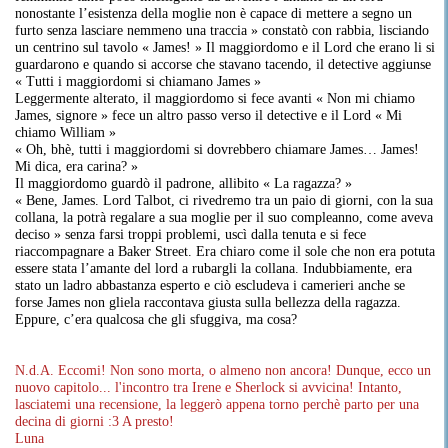
nonostante l’esistenza della moglie non è capace di mettere a segno un
furto senza lasciare nemmeno una traccia » constatò con rabbia, lisciando
un centrino sul tavolo « James! » Il maggiordomo e il Lord che erano li si
guardarono e quando si accorse che stavano tacendo, il detective aggiunse
« Tutti i maggiordomi si chiamano James »
Leggermente alterato, il maggiordomo si fece avanti « Non mi chiamo
James, signore » fece un altro passo verso il detective e il Lord « Mi
chiamo William »
« Oh, bhè, tutti i maggiordomi si dovrebbero chiamare James… James!
Mi dica, era carina? »
Il maggiordomo guardò il padrone, allibito « La ragazza? »
« Bene, James. Lord Talbot, ci rivedremo tra un paio di giorni, con la sua
collana, la potrà regalare a sua moglie per il suo compleanno, come aveva
deciso » senza farsi troppi problemi, uscì dalla tenuta e si fece
riaccompagnare a Baker Street. Era chiaro come il sole che non era potuta
essere stata l’amante del lord a rubargli la collana. Indubbiamente, era
stato un ladro abbastanza esperto e ciò escludeva i camerieri anche se
forse James non gliela raccontava giusta sulla bellezza della ragazza.
Eppure, c’era qualcosa che gli sfuggiva, ma cosa?
N.d.A. Eccomi! Non sono morta, o almeno non ancora! Dunque, ecco un
nuovo capitolo... l'incontro tra Irene e Sherlock si avvicina! Intanto,
lasciatemi una recensione, la leggerò appena torno perchè parto per una
decina di giorni :3 A presto!
Luna