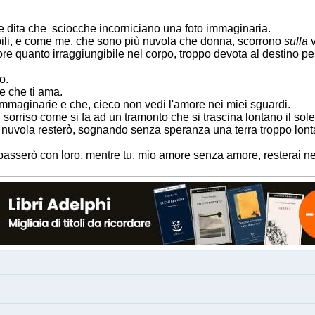
mie dita che sciocche incorniciano una foto immaginaria.
bili, e come me, che sono più nuvola che donna, scorrono
sulla
v
uore quanto irraggiungibile nel corpo, troppo devota al destino p
mo.
e che ti ama.
immaginarie e che, cieco non vedi l'amore nei miei sguardi.
i sorriso come si fa ad un tramonto che si trascina lontano il so
e nuvola resterò, sognando senza speranza una terra troppo lont
passerò con loro, mentre tu, mio amore senza amore, resterai nel