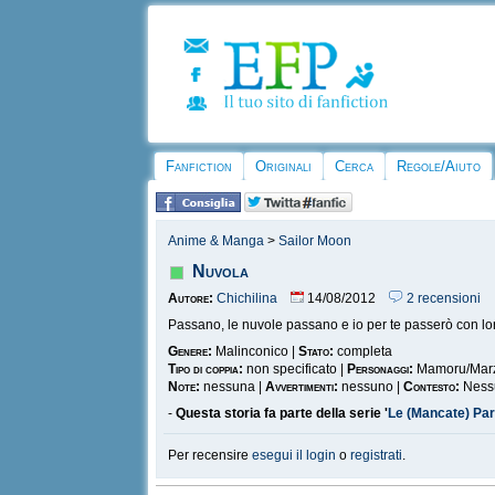
Fanfiction
Originali
Cerca
Regole/Aiuto
Anime & Manga
>
Sailor Moon
Nuvola
Autore:
Chichilina
14/08/2012
2 recensioni
Passano, le nuvole passano e io per te passerò con lor
Genere:
Malinconico |
Stato:
completa
Tipo di coppia:
non specificato |
Personaggi:
Mamoru/Marzi
Note:
nessuna |
Avvertimenti:
nessuno |
Contesto:
Nessu
-
Questa storia fa parte della serie '
Le (Mancate) Pa
Per recensire
esegui il login
o
registrati
.