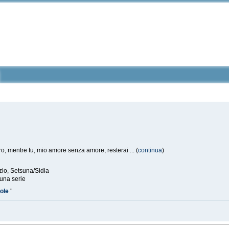
o, mentre tu, mio amore senza amore, resterai ... (
continua
)
o, Setsuna/Sidia
na serie
role
'