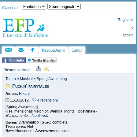
Categorie:
Registrati
o
accedi
Regole/Aiuto
Cerca
Ricorda la storia
|
Teatro e Musical
>
Spring Awakening
Fuckin' fairytales
Autore:
Hikary
11/10/2012
4 recensioni
[Spring Awakening]
{Ilse, menzionati Melchior, Wendla, Moritz ~ post!finale}
E' il momento... (
continua
)
Genere:
Drammatico |
Stato:
completa
Tipo di coppia:
Het
Note:
Nonsense |
Avvertimenti:
nessuno