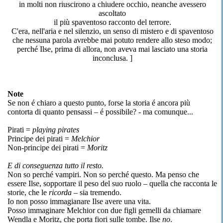
in molti non riuscirono a chiudere occhio, neanche avessero
ascoltato
il più spaventoso racconto del terrore.
C'era, nell'aria e nel silenzio, un senso di mistero e di spaventoso
che nessuna parola avrebbe mai potuto rendere allo steso modo;
perché Ilse, prima di allora, non aveva mai lasciato una storia
inconclusa. ]
Note
Se non é chiaro a questo punto, forse la storia é ancora più
contorta di quanto pensassi – é possibile? - ma comunque...
Pirati =
playing pirates
Principe dei pirati =
Melchior
Non-principe dei pirati =
Moritz
E di conseguenza tutto il resto.
Non so perché vampiri. Non so perché questo. Ma penso che
essere Ilse, sopportare il peso del suo ruolo – quella che racconta le
storie, che le
ricorda
– sia tremendo.
Io non posso immagianare Ilse avere una vita.
Posso immaginare Melchior con due figli gemelli da chiamare
Wendla e Moritz, che porta fiori sulle tombe. Ilse
no
.