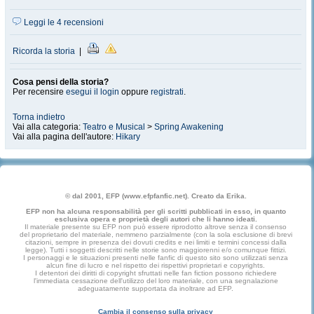
Leggi le 4 recensioni
Ricorda la storia
|
Cosa pensi della storia?
Per recensire
esegui il login
oppure
registrati
.
Torna indietro
Vai alla categoria:
Teatro e Musical
>
Spring Awakening
Vai alla pagina dell'autore:
Hikary
© dal 2001, EFP (www.efpfanfic.net). Creato da Erika.
EFP non ha alcuna responsabilità per gli scritti pubblicati in esso, in quanto
esclusiva opera e proprietà degli autori che li hanno ideati.
Il materiale presente su EFP non può essere riprodotto altrove senza il consenso
del proprietario del materiale, nemmeno parzialmente (con la sola esclusione di brevi
citazioni, sempre in presenza dei dovuti credits e nei limiti e termini concessi dalla
legge). Tutti i soggetti descritti nelle storie sono maggiorenni e/o comunque fittizi.
I personaggi e le situazioni presenti nelle fanfic di questo sito sono utilizzati senza
alcun fine di lucro e nel rispetto dei rispettivi proprietari e copyrights.
I detentori dei diritti di copyright sfruttati nelle fan fiction possono richiedere
l'immediata cessazione dell'utilizzo del loro materiale, con una segnalazione
adeguatamente supportata da inoltrare ad EFP.
Cambia il consenso sulla privacy