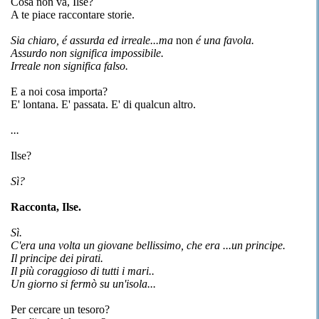
Cosa non va, Ilse?
A te piace raccontare storie.
Sia chiaro, é assurda ed irreale...ma
non
é una favola.
Assurdo non significa impossibile.
Irreale non significa falso.
E a noi cosa importa?
E' lontana. E' passata. E' di qualcun altro.
...
Ilse?
Sì?
Racconta, Ilse.
Sì.
C'era una volta un giovane bellissimo, che era ...un principe.
Il principe dei pirati.
Il più coraggioso di tutti i mari..
Un giorno si fermò su un'isola...
Per cercare un tesoro?