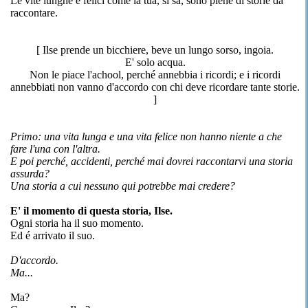
Le vite lunghe e felici come la tua, si sa, sono piene di storie da
raccontare.
[ Ilse prende un bicchiere, beve un lungo sorso, ingoia.
E' solo acqua.
Non le piace l'achool, perché annebbia i ricordi; e i ricordi
annebbiati non vanno d'accordo con chi deve ricordare tante storie.
]
Primo: una vita lunga e una vita felice non hanno niente a che
fare l'una con l'altra.
E poi perché, accidenti, perché mai dovrei raccontarvi una storia
assurda?
Una storia a cui nessuno qui potrebbe mai credere?
E' il momento di questa storia, Ilse.
Ogni storia ha il suo momento.
Ed é arrivato il suo.
D'accordo.
Ma...
Ma?