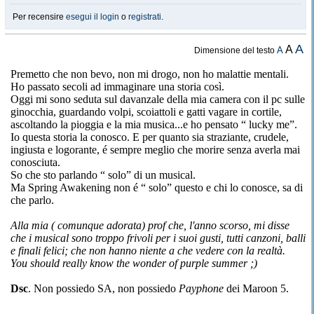
Per recensire
esegui il login
o
registrati
.
A
A
A
Dimensione del testo
Premetto che non bevo, non mi drogo, non ho malattie mentali.
Ho passato secoli ad immaginare una storia così.
Oggi mi sono seduta sul davanzale della mia camera con il pc sulle
ginocchia, guardando volpi, scoiattoli e gatti vagare in cortile,
ascoltando la pioggia e la mia musica...e ho pensato “ lucky me”.
Io questa storia la conosco. E per quanto sia straziante, crudele,
ingiusta e logorante, é sempre meglio che morire senza averla mai
conosciuta.
So che sto parlando “ solo” di un musical.
Ma Spring Awakening non é “ solo” questo e chi lo conosce, sa di
che parlo.
Alla mia ( comunque adorata) prof che, l'anno scorso, mi disse
che i musical sono troppo frivoli per i suoi gusti, tutti canzoni, balli
e finali felici; che non hanno niente a che vedere con la realtà.
You should really know the wonder of purple summer ;)
Dsc
. Non possiedo SA, non possiedo
Payphone
dei Maroon 5.