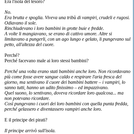
Era l'isola del tesoro?
No.
Era brutta e spoglia. Viveva una tribù di vampiri, crudeli e rugosi.
Odiavano il sole.
Rinchiudevano i loro bambini in grotte buie e fredde.
A volte li mangiavano, se erano di cattivo umore. Altre si
limitavano a pungerli, con un ago lungo e gelato, li pungevano sul
petto, all'altezza del cuore.
Perché?
Perché facevano male ai loro stessi bambini?
Perché una volta erano stati bambini anche loro. Non ricordavano
più come fosse avere sangue caldo e respirare l'aria fresca del
giorno, ma sentivano il cuore dei bambini battere – i vampiri, lo
sanno tutti, hanno un udito finissimo – ed impazzivano.
Quel suono, lo sentivano, doveva ricordare loro qualcosa... ma
non potevano ricordare.
Così pungevano i cuori dei loro bambini con quella punta fredda,
perché gelassero e diventassero vampiri anche loro.
E il principe dei pirati?
Il principe arrivò sull'isola.