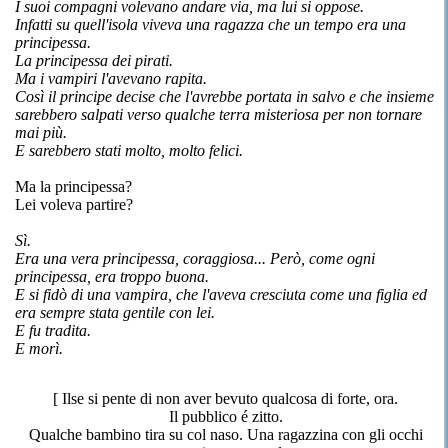
I suoi compagni volevano andare via, ma lui si oppose.
Infatti su quell'isola viveva una ragazza che un tempo era una
principessa.
La principessa dei pirati.
Ma i vampiri l'avevano rapita.
Così il principe decise che l'avrebbe portata in salvo e che insieme
sarebbero salpati verso qualche terra misteriosa per non tornare
mai più.
E sarebbero stati molto, molto felici.
Ma la principessa?
Lei voleva partire?
Sì.
Era una vera principessa, coraggiosa... Però, come ogni
principessa, era troppo buona.
E si fidò di una vampira, che l'aveva cresciuta come una figlia ed
era sempre stata gentile con lei.
E fu tradita.
E morì.
[ Ilse si pente di non aver bevuto qualcosa di forte, ora.
Il pubblico é zitto.
Qualche bambino tira su col naso. Una ragazzina con gli occhi