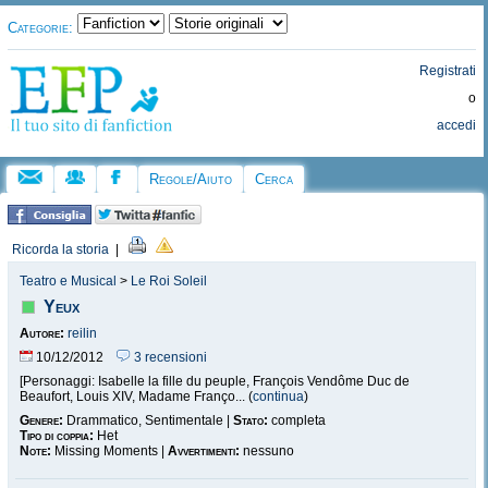
Categorie:
Registrati
o
accedi
Regole/Aiuto
Cerca
Ricorda la storia
|
Teatro e Musical
>
Le Roi Soleil
Yeux
Autore:
reilin
10/12/2012
3 recensioni
[Personaggi: Isabelle la fille du peuple, François Vendôme Duc de
Beaufort, Louis XIV, Madame Franço... (
continua
)
Genere:
Drammatico, Sentimentale |
Stato:
completa
Tipo di coppia:
Het
Note:
Missing Moments |
Avvertimenti:
nessuno