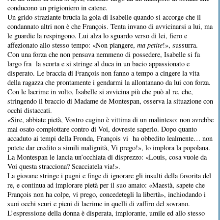
conducono un prigioniero in catene.
Un grido straziante brucia la gola di Isabelle quando si accorge che il
condannato altri non è che François. Tenta invano di avvicinarsi a lui, ma
le guardie la respingono. Lui alza lo sguardo verso di lei, fiero e
affezionato allo stesso tempo: «Non piangere,
ma petite
!», sussurra.
Con una forza che non pensava nemmeno di possedere, Isabelle si fa
largo fra la scorta e si stringe al duca in un bacio appassionato e
disperato. Le braccia di François non fanno a tempo a cingere la vita
della ragazza che prontamente i gendarmi la allontanano da lui con forza.
Con le lacrime in volto, Isabelle si avvicina più che può al re, che,
stringendo il braccio di Madame de Montespan, osserva la situazione con
occhi distaccati.
«Sire, abbiate pietà, Vostro cugino è vittima di un malinteso: non avrebbe
mai osato complottare contro di Voi, dovreste saperlo. Dopo quanto
accaduto ai tempi della Fronda, François vi ha obbedito lealmente… non
potete dar credito a simili malignità, Vi prego!», lo implora la popolana.
La Montespan le lancia un’occhiata di disprezzo: «Louis, cosa vuole da
Voi questa stracciona? Scacciatela via!».
La giovane stringe i pugni e finge di ignorare gli insulti della favorita del
re, e continua ad implorare pietà per il suo amato: «Maestà, sapete che
François non ha colpe, vi prego, concedetegli la libertà», inchiodando i
suoi occhi scuri e pieni di lacrime in quelli di zaffiro del sovrano.
L’espressione della donna è disperata, implorante, umile ed allo stesso