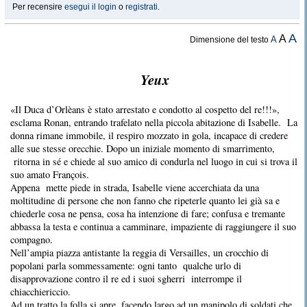
Per recensire
esegui il login
o
registrati
.
A
A
A
Dimensione del testo
Yeux
«Il Duca d’Orlèans è stato arrestato e condotto al cospetto del re!!!»,
esclama Ronan, entrando trafelato nella piccola abitazione di Isabelle. La
donna rimane immobile, il respiro mozzato in gola, incapace di credere
alle sue stesse orecchie. Dopo un iniziale momento di smarrimento,
ritorna in sé e chiede al suo amico di condurla nel luogo in cui si trova il
suo amato François.
Appena mette piede in strada, Isabelle viene accerchiata da una
moltitudine di persone che non fanno che ripeterle quanto lei già sa e
chiederle cosa ne pensa, cosa ha intenzione di fare; confusa e tremante
abbassa la testa e continua a camminare, impaziente di raggiungere il suo
compagno.
Nell’ampia piazza antistante la reggia di Versailles, un crocchio di
popolani parla sommessamente: ogni tanto qualche urlo di
disapprovazione contro il re ed i suoi sgherri interrompe il
chiacchiericcio.
Ad un tratto la folla si apre, facendo largo ad un manipolo di soldati che