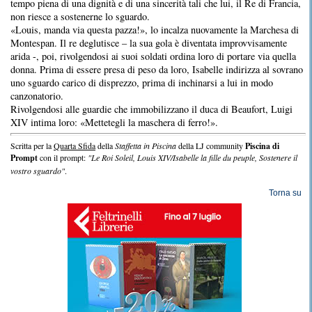
tempo piena di una dignità e di una sincerità tali che lui, il Re di Francia,
non riesce a sostenerne lo sguardo.
«Louis, manda via questa pazza!», lo incalza nuovamente la Marchesa di
Montespan. Il re deglutisce – la sua gola è diventata improvvisamente
arida -, poi, rivolgendosi ai suoi soldati ordina loro di portare via quella
donna. Prima di essere presa di peso da loro, Isabelle indirizza al sovrano
uno sguardo carico di disprezzo, prima di inchinarsi a lui in modo
canzonatorio.
Rivolgendosi alle guardie che immobilizzano il duca di Beaufort, Luigi
XIV intima loro: «Mettetegli la maschera di ferro!».
Scritta per la
Quarta Sfida
della
Staffetta in Piscina
della LJ community
Piscina di
Prompt
con il prompt:
"Le Roi Soleil, Louis XIV/Isabelle la fille du peuple, Sostenere il
vostro sguardo"
.
Torna su