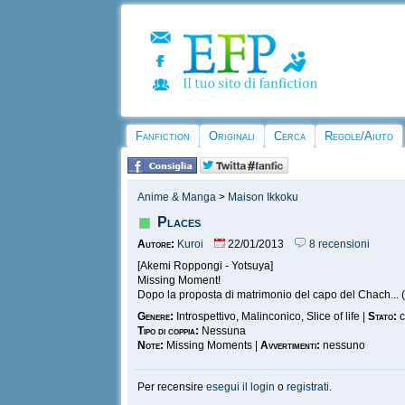
Fanfiction
Originali
Cerca
Regole/Aiuto
Anime & Manga
>
Maison Ikkoku
Places
Autore:
Kuroi
22/01/2013
8 recensioni
[Akemi Roppongi - Yotsuya]
Missing Moment!
Dopo la proposta di matrimonio del capo del Chach... 
Genere:
Introspettivo, Malinconico, Slice of life |
Stato:
c
Tipo di coppia:
Nessuna
Note:
Missing Moments |
Avvertimenti:
nessuno
Per recensire
esegui il login
o
registrati
.