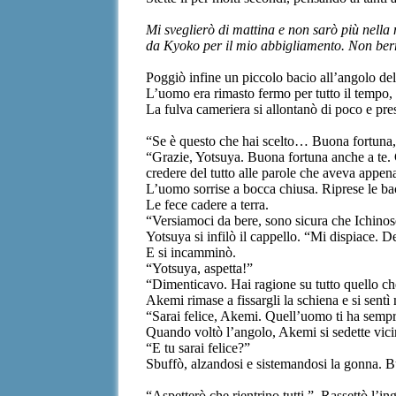
Mi sveglierò di mattina e non sarò più nell
da Kyoko per il mio abbigliamento. Non berrò
Poggiò infine un piccolo bacio all’angolo de
L’uomo era rimasto fermo per tutto il tempo, l
La fulva cameriera si allontanò di poco e pres
“Se è questo che hai scelto… Buona fortuna
“Grazie, Yotsuya. Buona fortuna anche a te. 
credere del tutto alle parole che aveva appen
L’uomo sorrise a bocca chiusa. Riprese le bac
Le fece cadere a terra.
“Versiamoci da bere, sono sicura che Ichinos
Yotsuya si infilò il cappello. “Mi dispiace.
E si incamminò.
“Yotsuya, aspetta!”
“Dimenticavo. Hai ragione su tutto quello ch
Akemi rimase a fissargli la schiena e si sent
“Sarai felice, Akemi. Quell’uomo ti ha semp
Quando voltò l’angolo, Akemi si sedette vicin
“E tu sarai felice?”
Sbuffò, alzandosi e sistemandosi la gonna. But
“Aspetterò che rientrino tutti.”
Rassettò l’ing