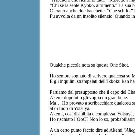
“Chi se la sente Kyoko, altrimenti.” La sua bo
C’erano anche due bacchette. “Che schifo.” Ri
Fu avvolta da un insolito silenzio. Quando ins
Qualche piccola nota su questa One Shot.
Ho sempre sognato di scrivere qualcosa su M
E gli inquilini strampalati dell’Ikkoku-kan h
Partiamo dal presupposto che il capo del Cha
Akemi dopotutto gli voglia un gran bene.
Ma… Ho provato a scribacchiare qualcosa su
al di fuori di Yotsuya.
Akemi, così disinibita e complessa. Yotsuya, 
Ho rischiato l’OoC? Non lo so, probabilissi
A un certo punto faccio dire ad Akemi “
Alle