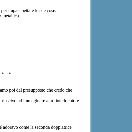
 per impacchettare le sue cose.
o metallica.
. *__*
tiamo poi dal presupposto che credo che
iuscivo ad immaginare altro interlocutore
hé adoravo come la seconda doppiatrice