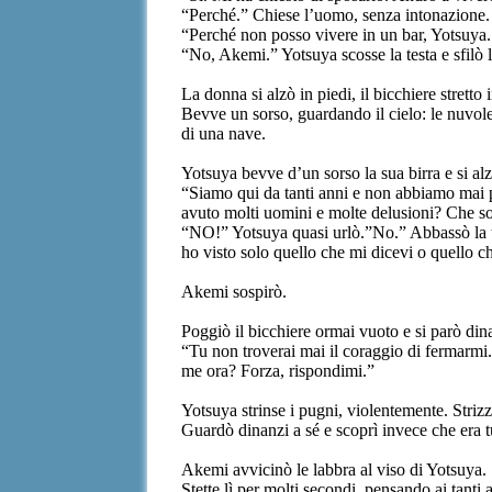
“Perché.” Chiese l’uomo, senza intonazione.
“Perché non posso vivere in un bar, Yotsuya
“No, Akemi.” Yotsuya scosse la testa e sfilò
La donna si alzò in piedi, il bicchiere stretto 
Bevve un sorso, guardando il cielo: le nuvol
di una nave.
Yotsuya bevve d’un sorso la sua birra e si alz
“Siamo qui da tanti anni e non abbiamo mai p
avuto molti uomini e molte delusioni? Che s
“NO!” Yotsuya quasi urlò.”No.” Abbassò la te
ho visto solo quello che mi dicevi o quello 
Akemi sospirò.
Poggiò il bicchiere ormai vuoto e si parò di
“Tu non troverai mai il coraggio di fermarmi.
me ora? Forza, rispondimi.”
Yotsuya strinse i pugni, violentemente. Striz
Guardò dinanzi a sé e scoprì invece che era t
Akemi avvicinò le labbra al viso di Yotsuya. 
Stette lì per molti secondi, pensando ai tanti