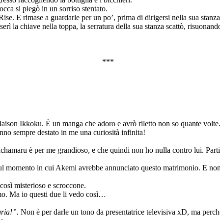
cca si piegò in un sorriso stentato.
se. E rimase a guardarle per un po’, prima di dirigersi nella sua stanza
erì la chiave nella toppa, la serratura della sua stanza scattò, risuonand
***
aison Ikkoku. È un manga che adoro e avrò riletto non so quante volte
anno sempre destato in me una curiosità infinita!
chamaru è per me grandioso, e che quindi non ho nulla contro lui. Par
l momento in cui Akemi avrebbe annunciato questo matrimonio. E non r
così misterioso e scroccone.
mo. Ma io questi due li vedo così…
gria!”.
Non è per darle un tono da presentatrice televisiva xD, ma perc