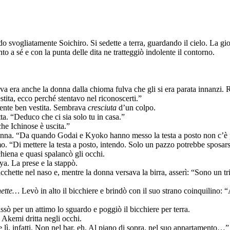
 svogliatamente Soichiro. Si sedette a terra, guardando il cielo. La gio
o a sé e con la punta delle dita ne tratteggiò indolente il contorno.
a era anche la donna dalla chioma fulva che gli si era parata innanzi. R
tita, ecco perché stentavo nel riconoscerti.”
mente ben vestita. Sembrava
cresciuta
d’un colpo.
tta. “Deduco che ci sia solo tu in casa.”
he Ichinose è uscita.”
na. “Da quando Godai e Kyoko hanno messo la testa a posto non c’è più
. “Di mettere la testa a posto, intendo. Solo un pazzo potrebbe sposarsi
chiena e quasi spalancò gli occhi.
uya. La prese e la stappò.
acchette nel naso e, mentre la donna versava la birra, asserì: “Sono un t
hette…
Levò in alto il bicchiere e brindò con il suo strano coinquilino:
sò per un attimo lo sguardo e poggiò il bicchiere per terra.
Akemi dritta negli occhi.
e lì, infatti. Non nel bar, eh. Al piano di sopra, nel suo appartamento…”