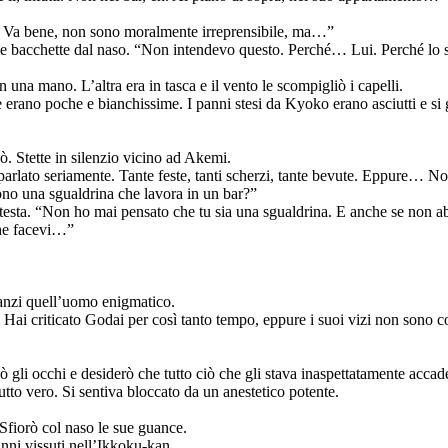
. Va bene, non sono moralmente irreprensibile, ma…”
 le bacchette dal naso. “Non intendevo questo. Perché… Lui. Perché lo 
in una mano. L’altra era in tasca e il vento le scompigliò i capelli.
e erano poche e bianchissime. I panni stesi da Kyoko erano asciutti e s
ò. Stette in silenzio vicino ad Akemi.
arlato seriamente. Tante feste, tanti scherzi, tante bevute. Eppure… N
ono una sgualdrina che lavora in un bar?”
sta. “Non ho mai pensato che tu sia una sgualdrina. E anche se non ab
che facevi…”
nanzi quell’uomo enigmatico.
 Hai criticato Godai per così tanto tempo, eppure i suoi vizi non sono co
zò gli occhi e desiderò che tutto ciò che gli stava inaspettatamente acca
utto vero. Si sentiva bloccato da un anestetico potente.
Sfiorò col naso le sue guance.
 anni vissuti nell’Ikkoku-kan.