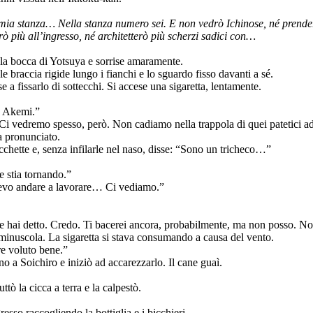
a mia stanza… Nella stanza numero sei. E non vedrò Ichinose, né prend
 più all’ingresso, né architetterò più scherzi sadici con…
lla bocca di Yotsuya e sorrise amaramente.
e braccia rigide lungo i fianchi e lo sguardo fisso davanti a sé.
e a fissarlo di sottecchi. Si accese una sigaretta, lentamente.
, Akemi.”
Ci vedremo spesso, però. Non cadiamo nella trappola di quei patetici a
a pronunciato.
chette e, senza infilarle nel naso, disse: “Sono un tricheco…”
e stia tornando.”
 Devo andare a lavorare… Ci vediamo.”
e hai detto. Credo. Ti bacerei ancora, probabilmente, ma non posso. No
ì minuscola. La sigaretta si stava consumando a causa del vento.
re voluto bene.”
o a Soichiro e iniziò ad accarezzarlo. Il cane guaì.
tò la cicca a terra e la calpestò.
resso raccogliendo la bottiglia e i bicchieri.