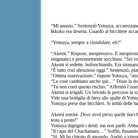
“Mi annoio.” Sentenziò Yotsuya, accarezzando
Ikkoku era deserta. Guardò al bicchiere accant
“Yotsuya, sempre a ciondolare, eh?”
“Akemi.” Rispose, inespressivo. E inespressiv
enigmatici e perennemente socchiusi. “Sei ves
Akemi si sedette, bofonchiando. Era strana
“È tutto così silenzioso oggi.” Sentenziò, pia
“Ottima osservazione,” rispose Yotsuya, “anc
“Le cose cambiano anche qui…” Disse la don
“Tu non corri questo rischio.” Affermò l’uomo
Akemi si irrigidì. Un brivido le percorse la s
Vide una bottiglia di birra alle spalle di Yots
Yotsuya prese due bicchieri. Si infilò delle b
Akemi sorrise.
Dove avrà preso quelle bacc
testa a posto!”
Yotsuya digrignò i denti, ma non parlò. Abbas
“Il capo del Chachamaru…” Soffiò, fissando 
“Sì. Mi ha chiesto di sposarlo. Andrò a viver