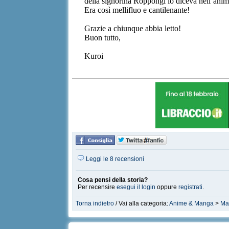
della signorina Roppongi lo diceva nell’anim
Era così mellifluo e cantilenante!
Grazie a chiunque abbia letto!
Buon tutto,
Kuroi
Leggi le 8 recensioni
Cosa pensi della storia?
Per recensire
esegui il login
oppure
registrati
.
Torna indietro
/ Vai alla categoria:
Anime & Manga
>
Ma