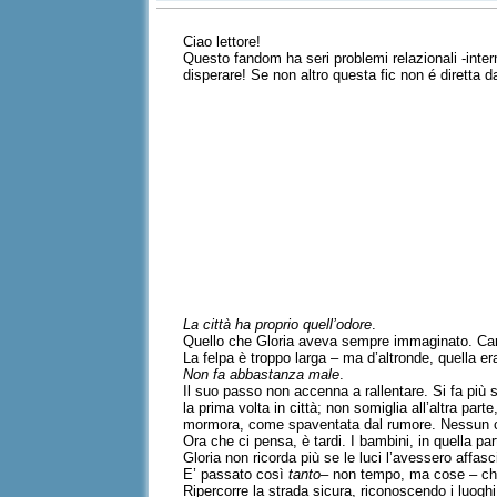
Ciao lettore!
Questo fandom ha seri problemi relazionali -inter
disperare! Se non altro questa fic non é diretta 
La città ha proprio quell’odore
.
Quello che Gloria aveva sempre immaginato. Cammi
La felpa è troppo larga – ma d’altronde, quella er
Non fa abbastanza male
.
Il suo passo non accenna a rallentare. Si fa più s
la prima volta in città; non somiglia all’altra parte
mormora, come spaventata dal rumore. Nessun cl
Ora che ci pensa, è tardi. I bambini, in quella par
Gloria non ricorda più se le luci l’avessero affasc
E’ passato così
tanto
– non tempo, ma cose – che
Ripercorre la strada sicura, riconoscendo i luoghi