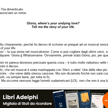
 l’ha dimenticato.
ù associare un nome.
Gloria, where’s your undying love?
Tell me the story of your life.
lto chiaramente, perché ho deciso di scrivere un prequel ad un musical senza
of your life
.
osì – la sua storia nel
musicalverse
. Come si può cogliere dagli ultimi versi,
dayane
: Gloria
è
Whatsername. Ovviamente,
prima
è stata Gloria, poi, per qu
erò mi pareva doveroso precisare questa cosa – è tutto molto nebuloso nelle v
nto è deciso.
ls
, che nel musical é stata mashuppata con
She's a rebel
. Une delle idee più
icles
- che viene dalla stessa canzone. Ma non diciamolo finché non sarà cosa f
boh, va sempre bene, per tutta la fic.
. Ma siccome nessuno legge fumetti sudamericani (LOL, non che non é una bat