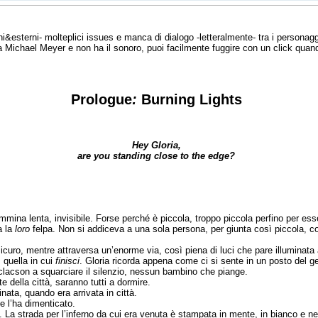
ni&esterni- molteplici issues e manca di dialogo -letteralmente- tra i personag
da Michael Meyer e non ha il sonoro, puoi facilmente fuggire con un click quand
Prologue
:
Burning Lights
Hey Gloria,
are you standing close to the edge?
na lenta, invisibile. Forse perché è piccola, troppo piccola perfino per esse
a la
loro
felpa. Non si addiceva a una sola persona, per giunta così piccola, c
icuro, mentre attraversa un’enorme via, così piena di luci che pare illuminata a
, quella in cui
finisci
. Gloria ricorda appena come ci si sente in un posto del ge
acson a squarciare il silenzio, nessun bambino che piange.
te della città, saranno tutti a dormire.
inata, quando era arrivata in città.
 l’ha dimenticato.
. La strada per l’inferno da cui era venuta è stampata in mente, in bianco e ne