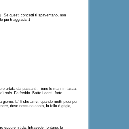
gi. Se questi concetti ti spaventano, non
o più ti aggrada ;)
re urtata dai passanti. Tiene le mani in tasca.
osì
sola
. Fa freddo. Batte i denti, forte.
 giorno. E’ lì che arrivi, quando metti piedi per
nere, dove nessuno canta, la folla è grigia,
ro eppure nitida. Intravede, lontano, la