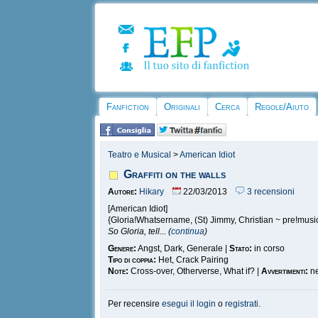
Fanfiction
Originali
Cerca
Regole/Aiuto
Teatro e Musical
>
American Idiot
Graffiti on the walls
Autore:
Hikary
22/03/2013
3 recensioni
[American Idiot]
{Gloria!Whatsername, (St) Jimmy, Christian ~ pre!musi
So Gloria, tell... (
continua
)
Genere:
Angst, Dark, Generale |
Stato:
in corso
Tipo di coppia:
Het, Crack Pairing
Note:
Cross-over, Otherverse, What if? |
Avvertimenti:
n
Per recensire
esegui il login
o
registrati
.