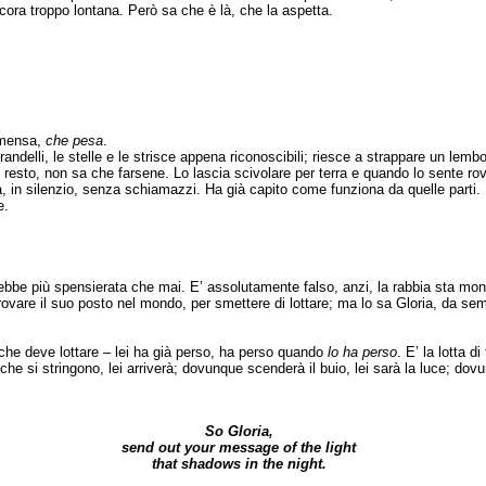
ora troppo lontana. Però sa che è là, che la aspetta.
immensa,
che pesa
.
andelli, le stelle e le strisce appena riconoscibili; riesce a strappare un lembo
el resto, non sa che farsene. Lo lascia scivolare per terra e quando lo sente ro
ia, in silenzio, senza schiamazzi. Ha già capito come funziona da quelle parti.
e.
rebbe più spensierata che mai. E’ assolutamente falso, anzi, la rabbia sta mo
ovare il suo posto nel mondo, per smettere di lottare; ma lo sa Gloria, da semp
che deve lottare – lei ha già perso, ha perso quando
lo ha perso
. E’ la lotta d
e si stringono, lei arriverà; dovunque scenderà il buio, lei sarà la luce; dovu
So Gloria,
send out your message of the light
that shadows in the night.