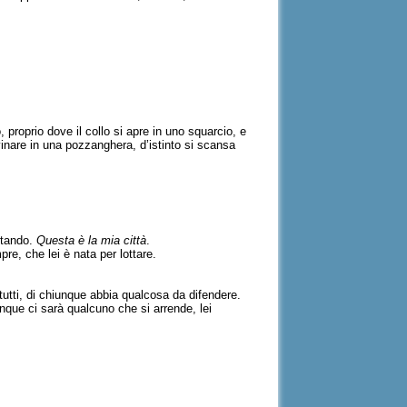
, proprio dove il collo si apre in uno squarcio, e
vinare in una pozzanghera, d’istinto si scansa
ntando.
Questa è la mia città
.
re, che lei è nata per lottare.
i tutti, di chiunque abbia qualcosa da difendere.
nque ci sarà qualcuno che si arrende, lei