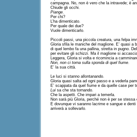
campagna. No, non è vero che la intravede; è anc
Chiude gli occhi.
Piange
.
Per chi?
L’ha dimenticato.
Per quale dei due?
Vuole dimenticarlo.
Piccoli passi, una piccola creatura, una felpa 
Gloria sfila le maniche del maglione. E’ quasi a br
di quel lembo fa una pallina, stretta in pugno. D
per evitare gli schizzi. Ma il maglione si accasc
Leggera, Gloria si volta e ricomincia a camminar
Non, non ci torna sulla sponda di quel fiume
.
E’ la sua città.
Le luci si stanno allontanando.
Gloria quasi salta ad ogni passo e a vederla par
E’ scappata da quel fiume e da quelle case per tr
Lui
sa che sta tornando.
Che la aspetti. Che impari a temerla.
Non sarà più Gloria, perché non è per se stessa 
E dovunque vi saranno lacrime e sangue e denti ch
arriverà a sollevarlo.