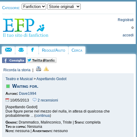
Categorie:
Registrati
o
accedi
Regole/Aiuto
Cerca
Ricorda la storia
|
Teatro e Musical
>
Aspettando Godot
Waiting for.
Autore:
Dave1994
10/05/2013
2 recensioni
[Aspettando Godot]
Due figure perse nel mezzo del nulla, in attesa di qualcosa che
probabilmente ... (
continua
)
Genere:
Drammatico, Malinconico, Triste |
Stato:
completa
Tipo di coppia:
Nessuna
Note:
nessuna |
Avvertimenti:
nessuno