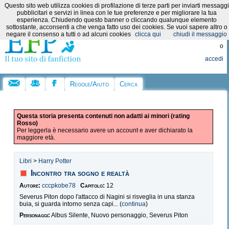
Questo sito web utilizza cookies di profilazione di terze parti per inviarti messaggi
Categorie:
pubblicitari e servizi in linea con le tue preferenze e per migliorare la tua
esperienza. Chiudendo questo banner o cliccando qualunque elemento
sottostante, acconsenti a che venga fatto uso dei cookies. Se vuoi sapere altro o
Registrati
negare il consenso a tutti o ad alcuni cookies
clicca qui
chiudi il messaggio
o
accedi
Regole/Aiuto
Cerca
Questa storia presenta contenuti non adatti ai minori (rating
Rosso)
Per leggerla è necessario avere un account e aver dichiarato la
maggiore età.
Libri
>
Harry Potter
Incontro tra sogno e realtà
Autore:
cccpkobe78
Capitolo:
12
Severus Piton dopo l'attacco di Nagini si risveglia in una stanza
buia, si guarda intorno senza capi... (
continua
)
Personaggi:
Albus Silente, Nuovo personaggio, Severus Piton