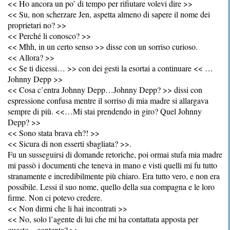
<< Ho ancora un po’ di tempo per rifiutare volevi dire >>
<< Su, non scherzare Jen, aspetta almeno di sapere il nome dei
proprietari no? >>
<< Perché li conosco? >>
<< Mhh, in un certo senso >> disse con un sorriso curioso.
<< Allora? >>
<< Se ti dicessi… >> con dei gesti la esortai a continuare << …
Johnny Depp >>
<< Cosa c’entra Johnny Depp…Johnny Depp? >> dissi con
espressione confusa mentre il sorriso di mia madre si allargava
sempre di più. <<…Mi stai prendendo in giro? Quel Johnny
Depp? >>
<< Sono stata brava eh?! >>
<< Sicura di non esserti sbagliata? >>.
Fu un susseguirsi di domande retoriche, poi ormai stufa mia madre
mi passò i documenti che teneva in mano e visti quelli mi fu tutto
stranamente e incredibilmente più chiaro. Era tutto vero, e non era
possibile. Lessi il suo nome, quello della sua compagna e le loro
firme. Non ci potevo credere.
<< Non dirmi che li hai incontrati >>
<< No, solo l’agente di lui che mi ha contattata apposta per
questo…contenta? >>