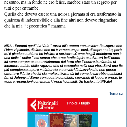
nessuno, ma in fondo ne ero felice, sarebbe stato un segreto per
tutti e per entrambe.
Quella che doveva essere una noiosa giornata si era trasformato in
qualcosa di indescrivibile e alla fine altri non dovevo ringraziare
che la mia “ egocentrica ” mamma.
NDA - Eccomi qua!" La Vale " torna all'attacco con un'altra fic...spero che
l'idea vi piaccia, diciamo che mi è venuta un po' così, di soprassalto, però
mi è piaciuta subito e ho iniziato a scrivere...Come ho già anticipato non è
una delle " solite " nel senso che tante fanfic ispirate ad attori belli come
lui sono composte essenzialmente dal fatto che il nostro beniamino si
innamora subito della ragazza che si catapulta nella sua vita...Sarà una fic
più complessa, spero + elaborata e con altri fini...ovvio che non posso
omettere il fatto che lei sia molto attratta da lui come lo sarebbe qualsiasi
fan di Johnny...! Bene con questo concludo, sperando di leggere presto le
vostre recensioni con magari i vostri consigli. Un bacio a tutti!Vale!
Torna su