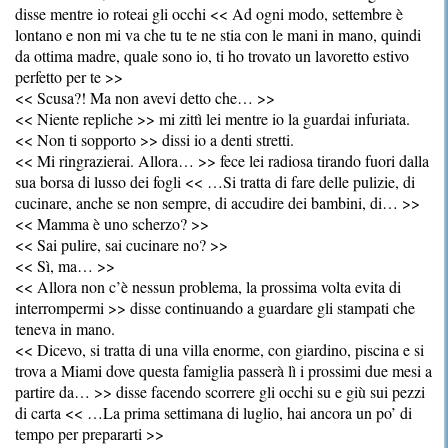
disse mentre io roteai gli occhi << Ad ogni modo, settembre è
lontano e non mi va che tu te ne stia con le mani in mano, quindi
da ottima madre, quale sono io, ti ho trovato un lavoretto estivo
perfetto per te >>
<< Scusa?! Ma non avevi detto che… >>
<< Niente repliche >> mi zittì lei mentre io la guardai infuriata.
<< Non ti sopporto >> dissi io a denti stretti.
<< Mi ringrazierai. Allora… >> fece lei radiosa tirando fuori dalla
sua borsa di lusso dei fogli << …Si tratta di fare delle pulizie, di
cucinare, anche se non sempre, di accudire dei bambini, di… >>
<< Mamma è uno scherzo? >>
<< Sai pulire, sai cucinare no? >>
<< Sì, ma… >>
<< Allora non c’è nessun problema, la prossima volta evita di
interrompermi >> disse continuando a guardare gli stampati che
teneva in mano.
<< Dicevo, si tratta di una villa enorme, con giardino, piscina e si
trova a Miami dove questa famiglia passerà lì i prossimi due mesi a
partire da… >> disse facendo scorrere gli occhi su e giù sui pezzi
di carta << …La prima settimana di luglio, hai ancora un po’ di
tempo per prepararti >>