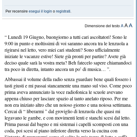
Per recensire
esegui il login
o
registrati
.
A
A
A
Dimensione del testo
“ Lunedì 19 Giugno, buongiorno a tutti cari ascoltatori! Sono le
9:00 in punto e moltissimi di voi saranno ancora tra le lenzuola a
rigirarsi nel letto, vero miei cari studenti? Sono ufficialmente
iniziate le vacanze estive! Siete già pronti per partire? Avete già
deciso quale sarà la vostra meta? Beh fatecelo sapere chiamandoci
tra poco in diretta, intanto ancora un po’ di musica… ”.
Abbassai il volume della radio senza guardare bene quali fossero i
tasti giusti e mi passai stancamente una mano sul viso. Come poco
prima aveva annunciato la voce radiofonica le scuole avevano
appena chiuso per lasciare spazio al tanto anelato riposo. Per me
non era iniziato altro che un noioso giorno e una noiosa settimana.
Cercai di “ liberarmi ” dal groviglio di lenzuola che quasi mi
legavano le gambe, e con movimenti lenti e stanchi scesi dal letto.
Prima passai dal bagno e mi sistemai i capelli scomposti con una
coda, poi scesi al piano inferiore diretta verso la cucina con
l’intento di prepararmi come al solito la mia tazza di latte e caffè.