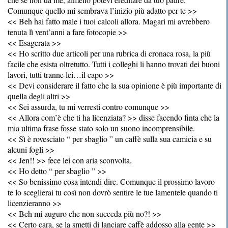
Comunque quello mi sembrava l’inizio più adatto per te >>
<< Beh hai fatto male i tuoi calcoli allora. Magari mi avrebbero
tenuta lì vent’anni a fare fotocopie >>
<< Esagerata >>
<< Ho scritto due articoli per una rubrica di cronaca rosa, la più
facile che esista oltretutto. Tutti i colleghi li hanno trovati dei buoni
lavori, tutti tranne lei…il capo >>
<< Devi considerare il fatto che la sua opinione è più importante di
quella degli altri >>
<< Sei assurda, tu mi verresti contro comunque >>
<< Allora com’è che ti ha licenziata? >> disse facendo finta che la
mia ultima frase fosse stato solo un suono incomprensibile.
<< Sì è rovesciato “ per sbaglio ” un caffè sulla sua camicia e su
alcuni fogli >>
<< Jen!! >> fece lei con aria sconvolta.
<< Ho detto “ per sbaglio ” >>
<< So benissimo cosa intendi dire. Comunque il prossimo lavoro
te lo sceglierai tu così non dovrò sentire le tue lamentele quando ti
licenzieranno >>
<< Beh mi auguro che non succeda più no?! >>
<< Certo cara, se la smetti di lanciare caffè addosso alla gente >>