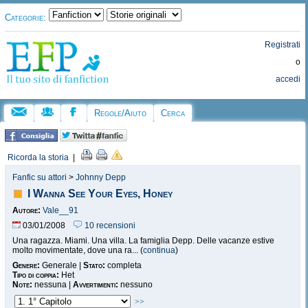
Categorie:
Registrati
o
accedi
Regole/Aiuto
Cerca
Ricorda la storia
|
Fanfic su attori
>
Johnny Depp
I Wanna See Your Eyes, Honey
Autore:
Vale__91
03/01/2008
10 recensioni
Una ragazza. Miami. Una villa. La famiglia Depp. Delle vacanze estive
molto movimentate, dove una ra... (
continua
)
Genere:
Generale |
Stato:
completa
Tipo di coppia:
Het
Note:
nessuna |
Avvertimenti:
nessuno
>>