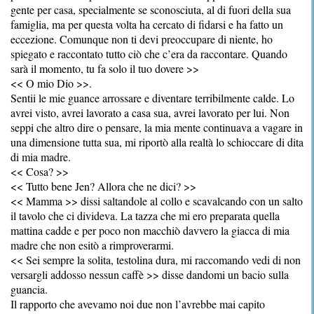
gente per casa, specialmente se sconosciuta, al di fuori della sua
famiglia, ma per questa volta ha cercato di fidarsi e ha fatto un
eccezione. Comunque non ti devi preoccupare di niente, ho
spiegato e raccontato tutto ciò che c’era da raccontare. Quando
sarà il momento, tu fa solo il tuo dovere >>
<< O mio Dio >>.
Sentii le mie guance arrossare e diventare terribilmente calde. Lo
avrei visto, avrei lavorato a casa sua, avrei lavorato per lui. Non
seppi che altro dire o pensare, la mia mente continuava a vagare in
una dimensione tutta sua, mi riportò alla realtà lo schioccare di dita
di mia madre.
<< Cosa? >>
<< Tutto bene Jen? Allora che ne dici? >>
<< Mamma >> dissi saltandole al collo e scavalcando con un salto
il tavolo che ci divideva. La tazza che mi ero preparata quella
mattina cadde e per poco non macchiò davvero la giacca di mia
madre che non esitò a rimproverarmi.
<< Sei sempre la solita, testolina dura, mi raccomando vedi di non
versargli addosso nessun caffè >> disse dandomi un bacio sulla
guancia.
Il rapporto che avevamo noi due non l’avrebbe mai capito