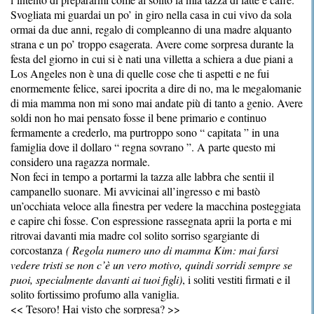
Svogliata mi guardai un po’ in giro nella casa in cui vivo da sola
ormai da due anni, regalo di compleanno di una madre alquanto
strana e un po’ troppo esagerata. Avere come sorpresa durante la
festa del giorno in cui si è nati una villetta a schiera a due piani a
Los Angeles non è una di quelle cose che ti aspetti e ne fui
enormemente felice, sarei ipocrita a dire di no, ma le megalomanie
di mia mamma non mi sono mai andate più di tanto a genio. Avere
soldi non ho mai pensato fosse il bene primario e continuo
fermamente a crederlo, ma purtroppo sono “ capitata ” in una
famiglia dove il dollaro “ regna sovrano ”. A parte questo mi
considero una ragazza normale.
Non feci in tempo a portarmi la tazza alle labbra che sentii il
campanello suonare. Mi avvicinai all’ingresso e mi bastò
un’occhiata veloce alla finestra per vedere la macchina posteggiata
e capire chi fosse. Con espressione rassegnata aprii la porta e mi
ritrovai davanti mia madre col solito sorriso sgargiante di
corcostanza
( Regola numero uno di mamma Kim: mai farsi
vedere tristi se non c’è un vero motivo, quindi sorridi sempre se
puoi, specialmente davanti ai tuoi figli)
, i soliti vestiti firmati e il
solito fortissimo profumo alla vaniglia.
<< Tesoro! Hai visto che sorpresa? >>