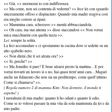
<< Già. >> mormorai io con indifferenza.
<< Ma come, non sei contenta di vedermi? >> fece lei con sguardo
sinceramente offeso e dispiaciuto. Quando mia madre reagiva così
era meglio correre ai ripari.
<< Mammina cara, scherzavo >> mentii abbracciandola.
<< Oh cara, ma stai attenta >> disse staccandosi << Non vorrai
mica macchiarmi con quella tazza >>.
Lei
: sempre la solita.
La feci accomodare e ci spostammo in cucina dove si sedette su un
alto sgabello nero.
<< Non dirmi che ti sei alzata ora? >>
<< Sì, perché? >>
<< Ma Jennifer, ti pare? È bene alzarsi presto la mattina…E poi
vorrai trovarti un lavoro sì o no, hai quasi trent’anni cara…Magari
anche un fidanzato che non sia un perditempo, come quell’ultimo.
Come si chiamava? >>.
( Regola numero 2 di mamma Kim: Non dormire, il mondo ti
aspetta! )
I moralismi di mia madre: quanto li ho odiati e quanto li odio.
Come se io volessi passare la mia vita da sola mantenuta da lei e da
mio padre.