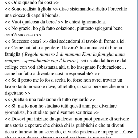
<< Odio quando fai così >>
<< Sono realista figliola >> disse sistemandosi dietro l’orecchio
una ciocca di capelli bionda.
<< Vuoi qualcosa da bere? >> le chiesi ignorandola.
<< No grazie, ho già fatto colazione, piuttosto spiegami bene
com’è successo >>
<< Successo cosa? >> dissi sedendomi al tavolo di fronte a lei.
<< Come hai fatto a perdere il lavoro? Insomma sei di buona
famiglia
( Regola numero 3 di mamma Kim: la famiglia aiuta
sempre… specialmente con il lavoro )
, sei uscita dal liceo e dal
college con voti abbastanza alti, ti ho insegnato l’educazione…
come hai fatto a diventare così irresponsabile? >>
<< Se il posto me lo fossi scelta io, forse non avrei trovato un
lavoro tanto noioso e dove, oltretutto, ci sono persone che non ti
rispettano >>
<< Quella è una redazione di tutto riguardo >>
<< Sì, ma io non ho studiato tutti questi anni per diventare
giornalista, ho studiato per diventare scrittrice >>
<< Dovevi pur iniziare da qualcosa, non puoi pensare di scrivere
una storia e sperare che chissà chi la pubblichi e che tu diventi
ricca e famosa in un secondo, ci vuole pazienza e impegno…Cose
che se non da me, almeno potevi ereditare da tuo padre.