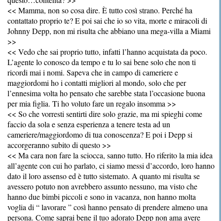
<< Mamma, non so cosa dire. È tutto così strano. Perché ha
contattato proprio te? E poi sai che io so vita, morte e miracoli di
Johnny Depp, non mi risulta che abbiano una mega-villa a Miami
>>
<< Vedo che sai proprio tutto, infatti l’hanno acquistata da poco.
L’agente lo conosco da tempo e tu lo sai bene solo che non ti
ricordi mai i nomi. Sapeva che in campo di cameriere e
maggiordomi ho i contatti migliori al mondo, solo che per
l’ennesima volta ho pensato che sarebbe stata l’occasione buona
per mia figlia. Ti ho voluto fare un regalo insomma >>
<< So che vorresti sentirti dire solo grazie, ma mi spieghi come
faccio da sola e senza esperienza a tenere testa ad un
cameriere/maggiordomo di tua conoscenza? E poi i Depp si
accorgeranno subito di questo >>
<< Ma cara non fare la sciocca, sanno tutto. Ho riferito la mia idea
all’agente con cui ho parlato, ci siamo messi d’accordo, loro hanno
dato il loro assenso ed è tutto sistemato. A quanto mi risulta se
avessero potuto non avrebbero assunto nessuno, ma visto che
hanno due bimbi piccoli e sono in vacanza, non hanno molta
voglia di “ lavorare ” così hanno pensato di prendere almeno una
persona. Come saprai bene il tuo adorato Depp non ama avere