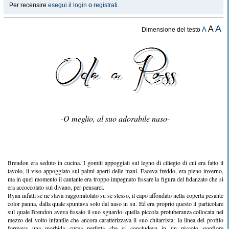
Per recensire
esegui il login
o
registrati
.
A
A
A
Dimensione del testo
-
O meglio, al suo adorabile naso
-
Brendon era seduto in cucina. I gomiti appoggiati sul legno di ciliegio di cui era fatto il
tavolo, il viso appoggiato sui palmi aperti delle mani. Faceva freddo, era pieno inverno,
ma in quel momento il cantante era troppo impegnato fissare la figura del fidanzato che si
era accoccolato sul divano, per pensarci.
Ryan infatti se ne stava raggomitolato su se stesso, il capo affondato nella coperta pesante
color panna, dalla quale spuntava solo dal naso in su. Ed era proprio questo il particolare
sul quale Brendon aveva fissato il suo sguardo: quella piccola protuberanza collocata nel
mezzo del volto infantile che ancora caratterizzava il suo chitarrista: la linea del profilo
formava una morbida curva perfetta che si concludeva in un piccolo gonfiore