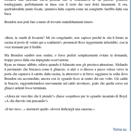
tondeggiante, perfettamente in linea con il resto dei suoi dolci lineamenti. E ora,
quell'adorabile punto focale, spuntava dalla coperta come un coniglietto farebbe dalla sua
buca.
Brendon non poté fare a meno di trovarlo maledettamente tenero.
«Bren, la smetti di fissarmi? Mi sto congelando, non capisco perché tu stia lì fermo in
cucina al posto di venire qui a scaldarmi!» pronunciò Ross leggermente infastidito, con la
voce tremante per il freddo.
Ma Brendon sembrò non sentire, o forse preferì semplicemente evitare la domanda,
troppo preso dalla sua impegnata osservazione.
Ryan ne rimase allibito, odiava quando il fidanzato non gli prestava attenzione. Sfidando
il pavimento che bruciava come il ghiaccio, si alzò e si diresse a passo veloce verso la
porta che separava il salotto dalla cucina, la attraversò e in breve raggiunse la sedia dove
Brendon era accomodato, ancora con lo sguardo fisso al centro del suo volto. Gli cadde
in braccio, raggomitolandosi nuovamente nel caldo involucro, grato che quella corsa sui
ghiacci ardenti fosse terminata.
«Allora mi vuoi dire che ti prende?» chiese sospettoso per lo sguardo incantato di Boyd.
«A che diavolo stai pensando?»
«Il tuo
naso
...» mormorò quello «dovrei dedicargli una canzone.»
Torna su