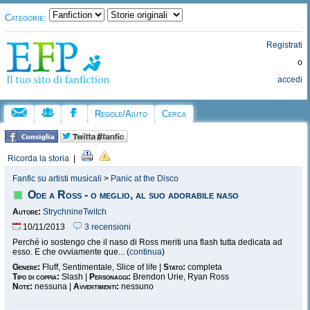
Categorie:
Registrati
o
accedi
Regole/Aiuto
Cerca
Ricorda la storia
|
Fanfic su artisti musicali
>
Panic at the Disco
Ode a Ross - o meglio, al suo adorabile naso
Autore:
StrychnineTwitch
10/11/2013
3 recensioni
Perché io sostengo che il naso di Ross meriti una flash tutta dedicata ad
esso. E che ovviamente que... (
continua
)
Genere:
Fluff, Sentimentale, Slice of life |
Stato:
completa
Tipo di coppia:
Slash |
Personaggi:
Brendon Urie, Ryan Ross
Note:
nessuna |
Avvertimenti:
nessuno