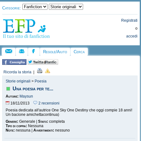
Categorie:
Registrati
o
accedi
Regole/Aiuto
Cerca
Ricorda la storia
|
Storie originali
>
Poesia
Una poesia per te...
Autore:
Maysun
18/11/2013
2 recensioni
Poesia dedicata all'autrice One Sky One Destiny che oggi compie 18 anni!
Un bacione amichetta
continua)
Genere:
Generale |
Stato:
completa
Tipo di coppia:
Nessuna
Note:
nessuna |
Avvertimenti:
nessuno