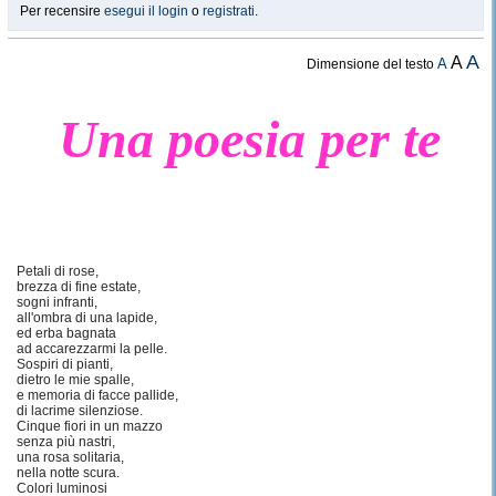
Per recensire
esegui il login
o
registrati
.
A
A
A
Dimensione del testo
Una poesia per te
Petali di rose,
brezza di fine estate,
sogni infranti,
all'ombra di una lapide,
ed erba bagnata
ad accarezzarmi la pelle.
Sospiri di pianti,
dietro le mie spalle,
e memoria di facce pallide,
di lacrime silenziose.
Cinque fiori in un mazzo
senza più nastri,
una rosa solitaria,
nella notte scura.
Colori luminosi