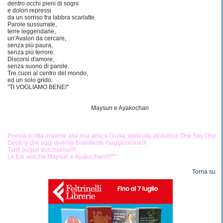
dentro occhi pieni di sogni
e dolori repressi
da un sorriso fra labbra scarlatte.
Parole sussurrate,
terre leggendarie,
un'Avalon da cercare,
senza più paura,
senza più terrore.
Discorsi d'amore,
senza suono di parole.
Tre cuori al centro del mondo,
ed un solo grido:
"TI VOGLIAMO BENE!"
Maysun e Ayakochan
Poesia scritta insieme alla mia amica Giulia, dedicata all'autrice One Sky One
Destiny che oggi diventa finalmente maggiorenne!!!
Tanti auguri dolcissima!!!!
Le tue amiche Maysun e Ayakochan!!!!^^
Torna su