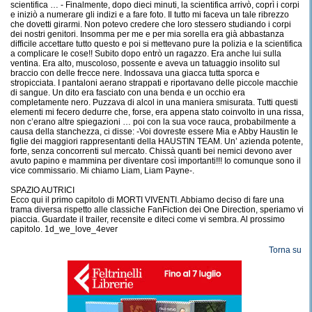
scientifica … - Finalmente, dopo dieci minuti, la scientifica arrivò, coprì i corpi
e iniziò a numerare gli indizi e a fare foto. Il tutto mi faceva un tale ribrezzo
che dovetti girarmi. Non potevo credere che loro stessero studiando i corpi
dei nostri genitori. Insomma per me e per mia sorella era già abbastanza
difficile accettare tutto questo e poi si mettevano pure la polizia e la scientifica
a complicare le cose!! Subito dopo entrò un ragazzo. Era anche lui sulla
ventina. Era alto, muscoloso, possente e aveva un tatuaggio insolito sul
braccio con delle frecce nere. Indossava una giacca tutta sporca e
stropicciata. I pantaloni aerano strappati e riportavano delle piccole macchie
di sangue. Un dito era fasciato con una benda e un occhio era
completamente nero. Puzzava di alcol in una maniera smisurata. Tutti questi
elementi mi fecero dedurre che, forse, era appena stato coinvolto in una rissa,
non c’erano altre spiegazioni … poi con la sua voce rauca, probabilmente a
causa della stanchezza, ci disse: -Voi dovreste essere Mia e Abby Haustin le
figlie dei maggiori rappresentanti della HAUSTIN TEAM. Un’ azienda potente,
forte, senza concorrenti sul mercato. Chissà quanti bei nemici devono aver
avuto papino e mammina per diventare così importanti!!! Io comunque sono il
vice commissario. Mi chiamo Liam, Liam Payne-.
SPAZIO AUTRICI
Ecco qui il primo capitolo di MORTI VIVENTI. Abbiamo deciso di fare una
trama diversa rispetto alle classiche FanFiction dei One Direction, speriamo vi
piaccia. Guardate il trailer, recensite e diteci come vi sembra. Al prossimo
capitolo. 1d_we_love_4ever
Torna su