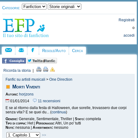
Categorie:
Registrati
o
accedi
Regole/Aiuto
Cerca
Ricorda la storia
|
Fanfic su artisti musicali
>
One Direction
Morti Viventi
Autore:
horjzons
01/01/2014
11 recensioni
E se al ritorno dalla festa di Halloween, due sorelle, trovassero due corpi
senza vita? E se quei du... (
continua
)
Genere:
Generale, Sentimentale, Thriller |
Stato:
completa
Tipo di coppia:
Het |
Personaggi:
Altri, Un po' tutti
Note:
nessuna |
Avvertimenti:
nessuno
>>