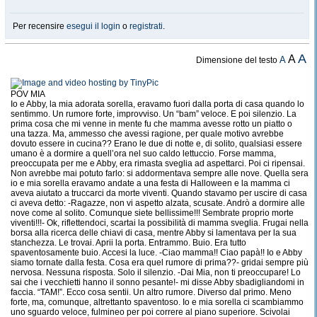
Per recensire
esegui il login
o
registrati
.
A
A
A
Dimensione del testo
POV MIA
Io e Abby, la mia adorata sorella, eravamo fuori dalla porta di casa quando lo
sentimmo. Un rumore forte, improvviso. Un “bam” veloce. E poi silenzio. La
prima cosa che mi venne in mente fu che mamma avesse rotto un piatto o
una tazza. Ma, ammesso che avessi ragione, per quale motivo avrebbe
dovuto essere in cucina?? Erano le due di notte e, di solito, qualsiasi essere
umano è a dormire a quell’ora nel suo caldo lettuccio. Forse mamma,
preoccupata per me e Abby, era rimasta sveglia ad aspettarci. Poi ci ripensai.
Non avrebbe mai potuto farlo: si addormentava sempre alle nove. Quella sera
io e mia sorella eravamo andate a una festa di Halloween e la mamma ci
aveva aiutato a truccarci da morte viventi. Quando stavamo per uscire di casa
ci aveva detto: -Ragazze, non vi aspetto alzata, scusate. Andrò a dormire alle
nove come al solito. Comunque siete bellissime!!! Sembrate proprio morte
viventi!!!- Ok, riflettendoci, scartai la possibilità di mamma sveglia. Frugai nella
borsa alla ricerca delle chiavi di casa, mentre Abby si lamentava per la sua
stanchezza. Le trovai. Aprii la porta. Entrammo. Buio. Era tutto
spaventosamente buio. Accesi la luce. -Ciao mamma!! Ciao papà!! Io e Abby
siamo tornate dalla festa. Cosa era quel rumore di prima??- gridai sempre più
nervosa. Nessuna risposta. Solo il silenzio. -Dai Mia, non ti preoccupare! Lo
sai che i vecchietti hanno il sonno pesante!- mi disse Abby sbadigliandomi in
faccia. “TAM!”. Ecco cosa sentii. Un altro rumore. Diverso dal primo. Meno
forte, ma, comunque, altrettanto spaventoso. Io e mia sorella ci scambiammo
uno sguardo veloce, fulmineo per poi correre al piano superiore. Scivolai