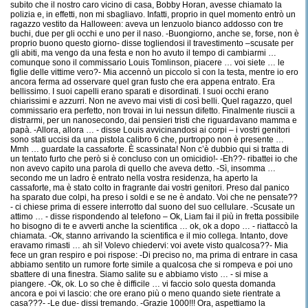
subito che il nostro caro vicino di casa, Bobby Horan, avesse chiamato la
polizia e, in effetti, non mi sbagliavo. Infatti, proprio in quel momento entrò un
ragazzo vestito da Halloween: aveva un lenzuolo bianco addosso con tre
buchi, due per gli occhi e uno per il naso. -Buongiorno, anche se, forse, non è
proprio buono questo giorno- disse togliendosi il travestimento –scusate per
gli abiti, ma vengo da una festa e non ho avuto il tempo di cambiarmi …
comunque sono il commissario Louis Tomlinson, piacere … voi siete … le
figlie delle vittime vero?- Mia accennò un piccolo sì con la testa, mentre io ero
ancora ferma ad osservare quel gran fusto che era appena entrato. Era
bellissimo. I suoi capelli erano sparati e disordinati. I suoi occhi erano
chiarissimi e azzurri. Non ne avevo mai visti di così belli. Quel ragazzo, quel
commissario era perfetto, non trovai in lui nessun difetto. Finalmente riuscii a
distrarmi, per un nanosecondo, dai pensieri tristi che riguardavano mamma e
papà. -Allora, allora … - disse Louis avvicinandosi ai corpi – i vostri genitori
sono stati uccisi da una pistola calibro 6 che, purtroppo non è presente …
Mmh … guardate la cassaforte. È scassinata! Non c’è dubbio qui si tratta di
un tentato furto che però si è concluso con un omicidio!- -Eh??- ribattei io che
non avevo capito una parola di quello che aveva detto. -Sì, insomma …
secondo me un ladro è entrato nella vostra residenza, ha aperto la
cassaforte, ma è stato colto in fragrante dai vostri genitori. Preso dal panico
ha sparato due colpi, ha preso i soldi e se ne è andato. Voi che ne pensate??
- ci chiese prima di essere interrotto dal suono del suo cellulare. -Scusate un
attimo … - disse rispondendo al telefono – Ok, Liam fai il più in fretta possibile
ho bisogno di te e avverti anche la scientifica … ok, ok a dopo … - riattaccò la
chiamata. -Ok, stanno arrivando la scientifica e il mio collega. Intanto, dove
eravamo rimasti … ah sì! Volevo chiedervi: voi avete visto qualcosa??- Mia
fece un gran respiro e poi rispose: -Di preciso no, ma prima di entrare in casa
abbiamo sentito un rumore forte simile a qualcosa che si rompeva e poi uno
sbattere di una finestra. Siamo salite su e abbiamo visto … - si mise a
piangere. -Ok, ok. Lo so che è difficile … vi faccio solo questa domanda
ancora e poi vi lascio: che ore erano più o meno quando siete rientrate a
casa???- -Le due- dissi tremando. -Grazie 1000!!! Ora, aspettiamo la