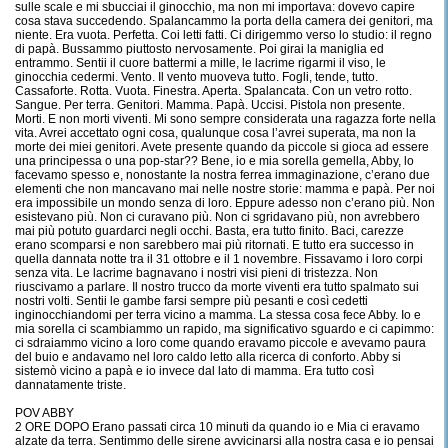
sulle scale e mi sbucciai il ginocchio, ma non mi importava: dovevo capire
cosa stava succedendo. Spalancammo la porta della camera dei genitori, ma
niente. Era vuota. Perfetta. Coi letti fatti. Ci dirigemmo verso lo studio: il regno
di papà. Bussammo piuttosto nervosamente. Poi girai la maniglia ed
entrammo. Sentii il cuore battermi a mille, le lacrime rigarmi il viso, le
ginocchia cedermi. Vento. Il vento muoveva tutto. Fogli, tende, tutto.
Cassaforte. Rotta. Vuota. Finestra. Aperta. Spalancata. Con un vetro rotto.
Sangue. Per terra. Genitori. Mamma. Papà. Uccisi. Pistola non presente.
Morti. E non morti viventi. Mi sono sempre considerata una ragazza forte nella
vita. Avrei accettato ogni cosa, qualunque cosa l’avrei superata, ma non la
morte dei miei genitori. Avete presente quando da piccole si gioca ad essere
una principessa o una pop-star?? Bene, io e mia sorella gemella, Abby, lo
facevamo spesso e, nonostante la nostra ferrea immaginazione, c’erano due
elementi che non mancavano mai nelle nostre storie: mamma e papà. Per noi
era impossibile un mondo senza di loro. Eppure adesso non c’erano più. Non
esistevano più. Non ci curavano più. Non ci sgridavano più, non avrebbero
mai più potuto guardarci negli occhi. Basta, era tutto finito. Baci, carezze
erano scomparsi e non sarebbero mai più ritornati. E tutto era successo in
quella dannata notte tra il 31 ottobre e il 1 novembre. Fissavamo i loro corpi
senza vita. Le lacrime bagnavano i nostri visi pieni di tristezza. Non
riuscivamo a parlare. Il nostro trucco da morte viventi era tutto spalmato sui
nostri volti. Sentii le gambe farsi sempre più pesanti e così cedetti
inginocchiandomi per terra vicino a mamma. La stessa cosa fece Abby. Io e
mia sorella ci scambiammo un rapido, ma significativo sguardo e ci capimmo:
ci sdraiammo vicino a loro come quando eravamo piccole e avevamo paura
del buio e andavamo nel loro caldo letto alla ricerca di conforto. Abby si
sistemò vicino a papà e io invece dal lato di mamma. Era tutto così
dannatamente triste.
POV ABBY
2 ORE DOPO Erano passati circa 10 minuti da quando io e Mia ci eravamo
alzate da terra. Sentimmo delle sirene avvicinarsi alla nostra casa e io pensai