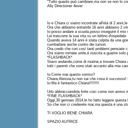
"Tutto quanto può cambiare,ma non se non lo cr
Ally Directioner 4ever
Io e Chiara ci siamo incontrate all'età di 2 anni,
Ora che abbiamo entrambi 16 anni abbiamo 2 vit
Io:posso andare a scuola,posso inseguire il mio 
Lei:trascorre la sua vita su un lettino d'ospedale.
Quando aveva 14 anni è stata colpita da una grave
combattere anche contro dei tumori.
Ora,credo che con così tanti problemi pensiate c
Ora siamo tornate unite,è riuscita a guarire solo 
*FLASHBACK*
Stavo andando,come di routine,a trovare Chiara a
tutti i parenti che sono stati accanto alla mia ca
Io:Come mai questo sorriso?
Chiara:Alessia,tu non sai che cosa è successo! 
Io:Ma è fantastico Chiara!!!!!!!!!
Urlo abbracciandola forte così come non avevo m
*FINE FLASHBACK*
Oggi,30 gennaio 2014,le ho fatto leggere questa l
So che non ci crederete mai,ma questa è una stori
TI VOGLIO BENE CHIARA
SPAZIO AUTRICE