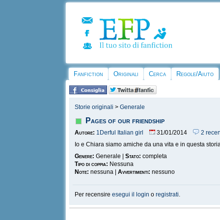
Fanfiction
Originali
Cerca
Regole/Aiuto
Storie originali
>
Generale
Pages of our friendship
Autore:
1Derful Italian girl
31/01/2014
2 recen
Io e Chiara siamo amiche da una vita e in questa storia
Genere:
Generale |
Stato:
completa
Tipo di coppia:
Nessuna
Note:
nessuna |
Avvertimenti:
nessuno
Per recensire
esegui il login
o
registrati
.