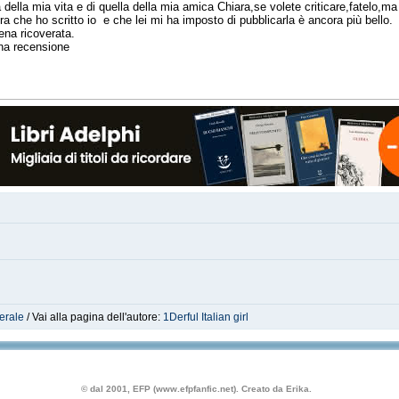
della mia vita e di quella della mia amica Chiara,se volete criticare,fatelo,ma
ra che ho scritto io e che lei mi ha imposto di pubblicarla è ancora più bello.
ena ricoverata.
una recensione
erale
/ Vai alla pagina dell'autore:
1Derful Italian girl
© dal 2001, EFP (www.efpfanfic.net). Creato da Erika.