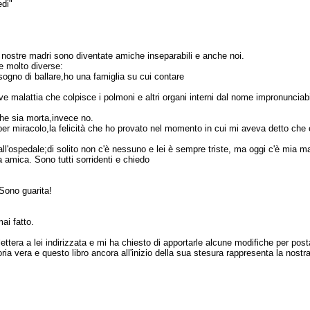
edi"
le nostre madri sono diventate amiche inseparabili e anche noi.
e molto diverse:
sogno di ballare,ho una famiglia su cui contare
 malattia che colpisce i polmoni e altri organi interni dal nome impronunciabi
he sia morta,invece no.
per miracolo,la felicità che ho provato nel momento in cui mi aveva detto che e
ll'ospedale;di solito non c'è nessuno e lei è sempre triste, ma oggi c'è mia 
ra amica. Sono tutti sorridenti e chiedo
Sono guarita!
ai fatto.
ettera a lei indirizzata e mi ha chiesto di apportarle alcune modifiche per post
a vera e questo libro ancora all'inizio della sua stesura rappresenta la nostr