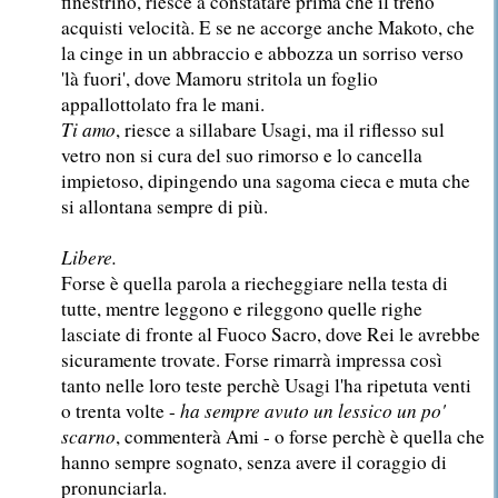
finestrino, riesce a constatare prima che il treno
acquisti velocità. E se ne accorge anche Makoto, che
la cinge in un abbraccio e abbozza un sorriso verso
'là fuori', dove Mamoru stritola un foglio
appallottolato fra le mani.
Ti amo
, riesce a sillabare Usagi, ma il riflesso sul
vetro non si cura del suo rimorso e lo cancella
impietoso, dipingendo una sagoma cieca e muta che
si allontana sempre di più.
Libere.
Forse è quella parola a riecheggiare nella testa di
tutte, mentre leggono e rileggono quelle righe
lasciate di fronte al Fuoco Sacro, dove Rei le avrebbe
sicuramente trovate. Forse rimarrà impressa così
tanto nelle loro teste perchè Usagi l'ha ripetuta venti
o trenta volte -
ha sempre avuto un lessico un po'
scarno
, commenterà Ami - o forse perchè è quella che
hanno sempre sognato, senza avere il coraggio di
pronunciarla.