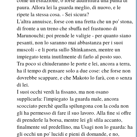
come un'esitazione, o forse addirittura una punta di
paura. Allora lei la guarda meglio, di nuovo, e le
ripete la stessa cosa.
- Sei sicura?
L'altra annuisce, forse con una fretta che un po' stona,
di fronte a un treno che sbuffa nel frastuono di
Marunouchi; poi prende le valigie - per quanto siano
pesanti, non lo saranno mai abbastanza per i suoi
muscoli - e li porta sullo Shinkansen, mentre un
impiegato tenta inutilmente di farlo al posto suo.
Tra poco si chiuderanno le porte e lei, ancora a terra,
ha il tempo di pensare solo a due cose: che forse non
dovrebbe scappare, e che Makoto lo farà, con o senza
di lei.
I suoi occhi verdi la fissano, ma non osano
supplicarla: l'impiegato la guarda male, ancora
scocciato perchè quella spilungona con la coda non
gli ha permesso di fare il suo lavoro. Alla fine si offre
di prenderle la borsa, mentre lei gli sfila accanto,
finalmente sul predellino, ma Usagi non lo guarda: ha
gli occhi un po' lucidi e pieni di domande, e no,