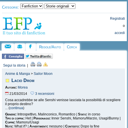
Categorie:
Registrati
o
accedi
Regole/Aiuto
Cerca
Segui la storia
|
Anime & Manga
>
Sailor Moon
Lacio Drom
Autore:
Morea
21/03/2014
3 recensioni
Cosa accadrebbe se alle Senshi venisse lasciata la possibilità di scegliere
il proprio destino?
... (
continua
)
Genere:
Introspettivo, Malinconico, Romantico |
Stato:
in corso
Tipo di coppia:
Het |
Personaggi:
Inner Senshi, Mamoru/Marzio, Usagi/Bunny |
Coppie:
Mamoru/Usagi
Note:
What if? |
Avvertimenti:
nessuno |
Contesto:
Dopo la fine