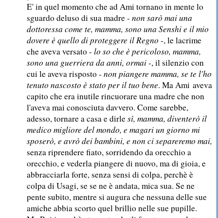
E' in quel momento che ad Ami tornano in mente lo
sguardo deluso di sua madre -
non sarò mai una
dottoressa come te, mamma, sono una Senshi e il mio
dovere è quello di proteggere il Regno
-, le lacrime
che aveva versato -
lo so che è pericoloso, mamma,
sono una guerriera da anni, ormai
-, il silenzio con
cui le aveva risposto -
non piangere mamma, se te l'ho
tenuto nascosto è stato per il tuo bene
. Ma Ami aveva
capito che era inutile rincuorare una madre che non
l'aveva mai conosciuta davvero. Come sarebbe,
adesso, tornare a casa e dirle
sì, mamma, diventerò il
medico migliore del mondo, e magari un giorno mi
sposerò, e avrò dei bambini, e non ci separeremo mai,
senza riprendere fiato, sorridendo da orecchio a
orecchio, e vederla piangere di nuovo, ma di gioia, e
abbracciarla forte, senza sensi di colpa, perchè è
colpa di Usagi, se se ne è andata, mica sua. Se ne
pente subito, mentre si augura che nessuna delle sue
amiche abbia scorto quel brillio nelle sue pupille.