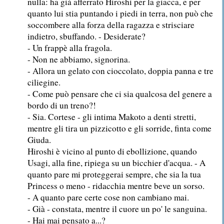
nulla: ha già afferrato Hiroshi per la giacca, e per
quanto lui stia puntando i piedi in terra, non può che
soccombere alla forza della ragazza e strisciare
indietro, sbuffando. - Desiderate?
- Un frappè alla fragola.
- Non ne abbiamo, signorina.
- Allora un gelato con cioccolato, doppia panna e tre
ciliegine.
- Come può pensare che ci sia qualcosa del genere a
bordo di un treno?!
- Sia. Cortese - gli intima Makoto a denti stretti,
mentre gli tira un pizzicotto e gli sorride, finta come
Giuda.
Hiroshi è vicino al punto di ebollizione, quando
Usagi, alla fine, ripiega su un bicchier d'acqua. - A
quanto pare mi proteggerai sempre, che sia la tua
Princess o meno - ridacchia mentre beve un sorso.
- A quanto pare certe cose non cambiano mai.
- Già - constata, mentre il cuore un po' le sanguina.
- Hai mai pensato a...?