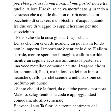
potrebbe portare la mia borsa al mio posto?
non è tra
quelle. Allora Hiroshi se ne va mortificato, giurando a
se stesso che a quelle due non offrirà neanche un
pacchetto di crackers o un bicchier d'acqua, quando
fra due ore di viaggio lo supplicheranno per uno
stuzzichino.
- Penso che sia la cosa giusta, Usagi-chan.
Lei sa che non ci crede neanche un po', ma in fondo
non le importa, l'importante è sentirselo dire. E allora
sorride, mentre spera per il meglio, e allora sorride,
mentre un segnale acustico annuncia la partenza e
una voce metallica comunica a tutto il vagone che si
fermeranno lì, lì e lì, ma in fondo a lei non importa
neanche quello, perchè scenderà nella stazione col
profumo più buono.
- Sento che lui è là fuori, da qualche parte - mormora
Makoto, sciogliendosi la coda e appoggiandosi
comodamente allo schienale.
E invece il suo 'là fuori' è a trenta centimetri dal