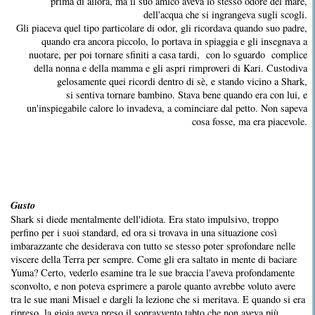
prima di allora, ma il suo amico aveva lo stesso odore del mare,
dell'acqua che si ingrangeva sugli scogli.
Gli piaceva quel tipo particolare di odor, gli ricordava quando suo padre,
quando era ancora piccolo, lo portava in spiaggia e gli insegnava a
nuotare, per poi tornare sfiniti a casa tardi, con lo sguardo complice
della nonna e della mamma e gli aspri rimproveri di Kari. Custodiva
gelosamente quei ricordi dentro di sè, e stando vicino a Shark,
si sentiva tornare bambino. Stava bene quando era con lui, e
un'inspiegabile calore lo invadeva, a cominciare dal petto. Non sapeva
cosa fosse, ma era piacevole.
Gusto
Shark si diede mentalmente dell'idiota. Era stato impulsivo, troppo
perfino per i suoi standard, ed ora si trovava in una situazione così
imbarazzante che desiderava con tutto se stesso poter sprofondare nelle
viscere della Terra per sempre. Come gli era saltato in mente di baciare
Yuma? Certo, vederlo esamine tra le sue braccia l'aveva profondamente
sconvolto, e non poteva esprimere a parole quanto avrebbe voluto avere
tra le sue mani Misael e dargli la lezione che si meritava. E quando si era
ripreso, la gioia aveva preso il sopravvento tabto che non aveva più