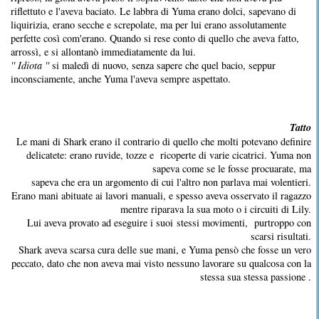
riflettuto e l'aveva baciato. Le labbra di Yuma erano dolci, sapevano di
liquirizia, erano secche e screpolate, ma per lui erano assolutamente
perfette così com'erano. Quando si rese conto di quello che aveva fatto,
arrossì, e si allontanò immediatamente da lui.
'' Idiota ''
si maledì di nuovo, senza sapere che quel bacio, seppur
inconsciamente, anche Yuma l'aveva sempre aspettato.
Tatto
Le mani di Shark erano il contrario di quello che molti potevano definire
delicatete: erano ruvide, tozze e ricoperte di varie cicatrici. Yuma non
sapeva come se le fosse procuarate, ma
sapeva che era un argomento di cui l'altro non parlava mai volentieri.
Erano mani abituate ai lavori manuali, e spesso aveva osservato il ragazzo
mentre riparava la sua moto o i circuiti di Lily.
Lui aveva provato ad eseguire i suoi stessi movimenti, purtroppo con
scarsi risultati.
Shark aveva scarsa cura delle sue mani, e Yuma pensò che fosse un vero
peccato, dato che non aveva mai visto nessuno lavorare su qualcosa con la
stessa sua stessa passione .