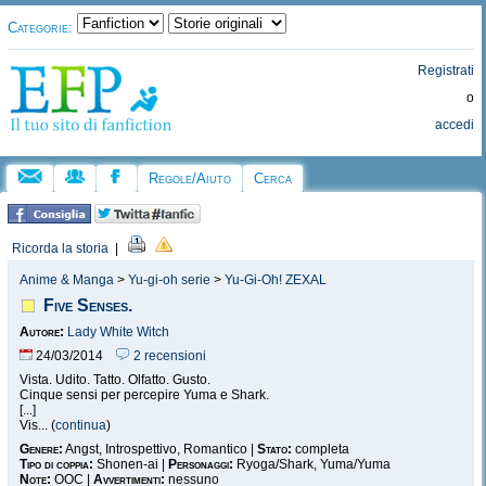
Categorie:
Registrati
o
accedi
Regole/Aiuto
Cerca
Ricorda la storia
|
Anime & Manga
>
Yu-gi-oh serie
>
Yu-Gi-Oh! ZEXAL
Five Senses.
Autore:
Lady White Witch
24/03/2014
2 recensioni
Vista. Udito. Tatto. Olfatto. Gusto.
Cinque sensi per percepire Yuma e Shark.
[...]
Vis... (
continua
)
Genere:
Angst, Introspettivo, Romantico |
Stato:
completa
Tipo di coppia:
Shonen-ai |
Personaggi:
Ryoga/Shark, Yuma/Yuma
Note:
OOC |
Avvertimenti:
nessuno