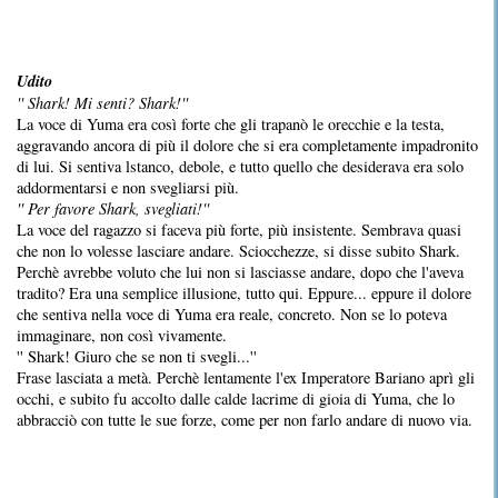
Udito
'' Shark! Mi senti? Shark!''
La voce di Yuma era così forte che gli trapanò le orecchie e la testa,
aggravando ancora di più il dolore che si era completamente impadronito
di lui. Si sentiva lstanco, debole, e tutto quello che desiderava era solo
addormentarsi e non svegliarsi più.
'' Per favore Shark, svegliati!''
La voce del ragazzo si faceva più forte, più insistente. Sembrava quasi
che non lo volesse lasciare andare. Sciocchezze, si disse subito Shark.
Perchè avrebbe voluto che lui non si lasciasse andare, dopo che l'aveva
tradito? Era una semplice illusione, tutto qui. Eppure... eppure il dolore
che sentiva nella voce di Yuma era reale, concreto. Non se lo poteva
immaginare, non così vivamente.
'' Shark! Giuro che se non ti svegli...''
Frase lasciata a metà. Perchè lentamente l'ex Imperatore Bariano aprì gli
occhi, e subito fu accolto dalle calde lacrime di gioia di Yuma, che lo
abbracciò con tutte le sue forze, come per non farlo andare di nuovo via.