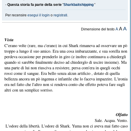
-
Questa storia fa parte della serie '
Sharkbaitshipping
'
Per recensire
esegui il login
o
registrati
.
A
A
A
Dimensione del testo
Vista
C'erano volte (rare, ma c'erano) in cui Shark rimaneva ad osservare un pò
troppo a lungo il suo amico. Era una cosa imbarazzante, e sua sorella non
perdeva occasione per prenderlo in giro (e inoltre continuava a chiedergli
quando si sarebbe finalmente deciso ad chiederglo di uscire insieme). Ma
una parte di lui non riusciva a resistere, persa com'era in quegli occhi
rossi come il sangue. Era bello senza alcun artificio , dotato di quella
bellezza ancora un pò ingenua e infantile che lo faceva impazzire. L'ironia
era nel fatto che l'altro non si rendeva conto che effetto poteva fare sugli
altri con un semplice sorriso.
Olfatto
Sale. Acqua. Vento.
L'odore della libertà. L'odore di Shark. Yuma non ci aveva mai fatto caso