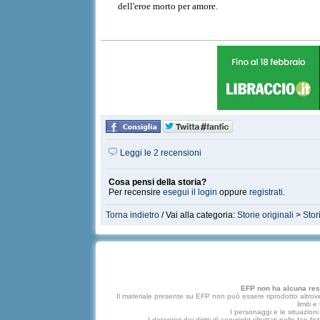
dell'eroe morto per amore.
Leggi le 2 recensioni
Cosa pensi della storia?
Per recensire
esegui il login
oppure
registrati
.
Torna indietro
/ Vai alla categoria:
Storie originali
>
Stor
EFP non ha alcuna respo
Il materiale presente su EFP non può essere riprodotto altrove
limiti 
I personaggi e le situazioni 
I detentori dei diritti di copyright sfruttati nelle f