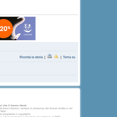
Ricorda la storia
|
|
Torna su
i che li hanno ideati.
 brevi citazioni, sempre in presenza dei dovuti credits e nei
ttizi.
vi proprietari e copyrights.
lazione adeguatamente supportata da inoltrare ad EFP.