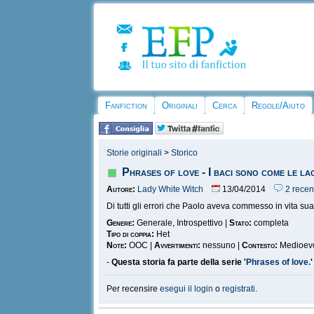
Fanfiction
Originali
Cerca
Regole/Aiuto
Storie originali
>
Storico
Phrases of love - I baci sono come le lac
Autore:
Lady White Witch
13/04/2014
2 recen
Di tutti gli errori che Paolo aveva commesso in vita sua 
Genere:
Generale, Introspettivo |
Stato:
completa
Tipo di coppia:
Het
Note:
OOC |
Avvertimenti:
nessuno |
Contesto:
Medioev
-
Questa storia fa parte della serie '
Phrases of love.
'
Per recensire
esegui il login
o
registrati
.