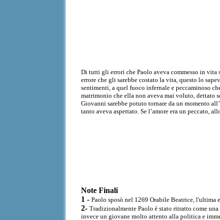
Di tutti gli errori che Paolo aveva commesso in vita 
errore che gli sarebbe costato la vita, questo lo sape
sentimenti, a quel fuoco infernale e peccaminoso che,
matrimonio che ella non aveva mai voluto, dettato so
Giovanni sarebbe potuto tornare da un momento all’al
tanto aveva aspettato. Se l’amore era un peccato, allo
Note Finali
1 -
Paolo sposò nel 1269 Orabile Beatrice, l'ultima 
2-
Tradizionalmente Paolo è stato ritratto come una f
invece un giovane molto attento alla politica e imme