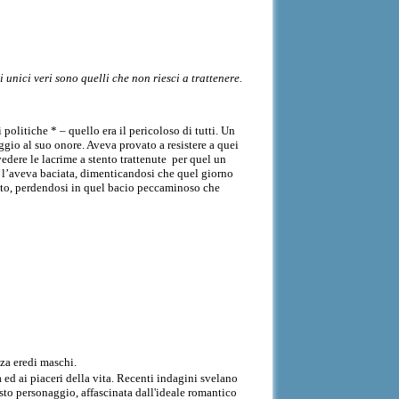
i unici veri sono quelli che non riesci a trattenere.
i politiche *
– quello era il pericoloso di tutti. Un
aggio al suo onore. Aveva provato a resistere a quei
edere le lacrime a stento trattenute
per quel un
e l’aveva baciata, dimenticandosi che quel giorno
utto, perdendosi in quel bacio peccaminoso che
nza eredi maschi.
 ed ai piaceri della vita. Recenti indagini svelano
sto personaggio, affascinata dall'ideale romantico