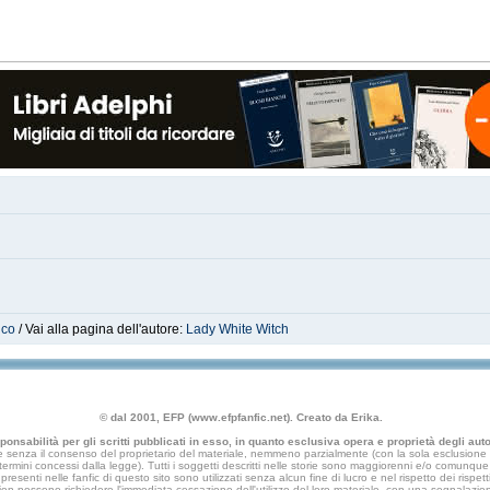
ico
/ Vai alla pagina dell'autore:
Lady White Witch
© dal 2001, EFP (www.efpfanfic.net). Creato da Erika.
nsabilità per gli scritti pubblicati in esso, in quanto esclusiva opera e proprietà degli autor
 senza il consenso del proprietario del materiale, nemmeno parzialmente (con la sola esclusione di
e termini concessi dalla legge). Tutti i soggetti descritti nelle storie sono maggiorenni e/o comunque fi
presenti nelle fanfic di questo sito sono utilizzati senza alcun fine di lucro e nel rispetto dei rispetti
an fiction possono richiedere l'immediata cessazione dell'utilizzo del loro materiale, con una segna