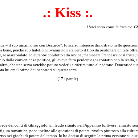
.: Kiss :.
I baci sono come le lacrime. Gl
sua – il suo matrimonio con Beatrice*, lo scarso interesse dimostrato nelle question
va bene, perché suo fratello Giovanni non era certo il tipo da perdonare un tale oltr
 se assecondato, lo avrebbe condotto alla rovina, ma vedere Francesca così triste, v
lo dalla convenienza politica, gli aveva fatto perdere ogni contatto con la realtà, 
tro, che una serva avrebbe potuto vederli e riferire tutto al padrone. Dimenticò t
ra lui era il primo dei peccatori su questa terra.
(171 parole)
erede dei conti di Ghiaggiòlo, un feudo situato nell'Appenino forlivese
, rimasto se
igura romantica, poco incline alle questioni di potere, rivolto piuttosto alla cultura
rso nei giochi di potere del tempo. Io ho deciso di seguire la prima versione su que