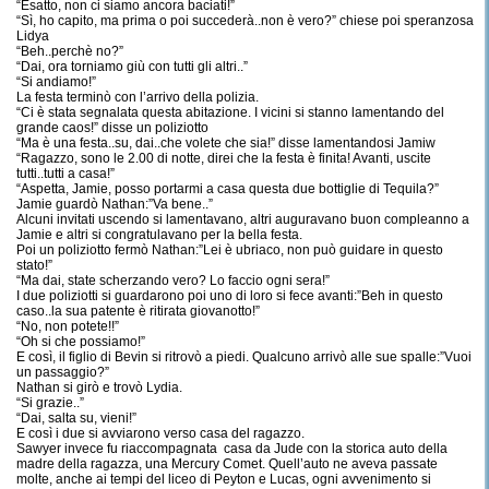
“Esatto, non ci siamo ancora baciati!”
“Sì, ho capito, ma prima o poi succederà..non è vero?” chiese poi speranzosa
Lidya
“Beh..perchè no?”
“Dai, ora torniamo giù con tutti gli altri..”
“Si andiamo!”
La festa terminò con l’arrivo della polizia.
“Ci è stata segnalata questa abitazione. I vicini si stanno lamentando del
grande caos!” disse un poliziotto
“Ma è una festa..su, dai..che volete che sia!” disse lamentandosi Jamiw
“Ragazzo, sono le 2.00 di notte, direi che la festa è finita! Avanti, uscite
tutti..tutti a casa!”
“Aspetta, Jamie, posso portarmi a casa questa due bottiglie di Tequila?”
Jamie guardò Nathan:”Va bene..”
Alcuni invitati uscendo si lamentavano, altri auguravano buon compleanno a
Jamie e altri si congratulavano per la bella festa.
Poi un poliziotto fermò Nathan:”Lei è ubriaco, non può guidare in questo
stato!”
“Ma dai, state scherzando vero? Lo faccio ogni sera!”
I due poliziotti si guardarono poi uno di loro si fece avanti:”Beh in questo
caso..la sua patente è ritirata giovanotto!”
“No, non potete!!”
“Oh si che possiamo!”
E così, il figlio di Bevin si ritrovò a piedi. Qualcuno arrivò alle sue spalle:”Vuoi
un passaggio?”
Nathan si girò e trovò Lydia.
“Si grazie..”
“Dai, salta su, vieni!”
E così i due si avviarono verso casa del ragazzo.
Sawyer invece fu riaccompagnata casa da Jude con la storica auto della
madre della ragazza, una Mercury Comet. Quell’auto ne aveva passate
molte, anche ai tempi del liceo di Peyton e Lucas, ogni avvenimento si