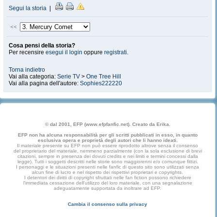
Segui la storia
|
<<
Cosa pensi della storia?
Per recensire
esegui il login
oppure
registrati
.
Torna indietro
Vai alla categoria:
Serie TV
>
One Tree Hill
Vai alla pagina dell'autore:
Sophies222220
© dal 2001, EFP (www.efpfanfic.net). Creato da Erika.
EFP non ha alcuna responsabilità per gli scritti pubblicati in esso, in quanto
esclusiva opera e proprietà degli autori che li hanno ideati.
Il materiale presente su EFP non può essere riprodotto altrove senza il consenso
del proprietario del materiale, nemmeno parzialmente (con la sola esclusione di brevi
citazioni, sempre in presenza dei dovuti credits e nei limiti e termini concessi dalla
legge). Tutti i soggetti descritti nelle storie sono maggiorenni e/o comunque fittizi.
I personaggi e le situazioni presenti nelle fanfic di questo sito sono utilizzati senza
alcun fine di lucro e nel rispetto dei rispettivi proprietari e copyrights.
I detentori dei diritti di copyright sfruttati nelle fan fiction possono richiedere
l'immediata cessazione dell'utilizzo del loro materiale, con una segnalazione
adeguatamente supportata da inoltrare ad EFP.
Cambia il consenso sulla privacy