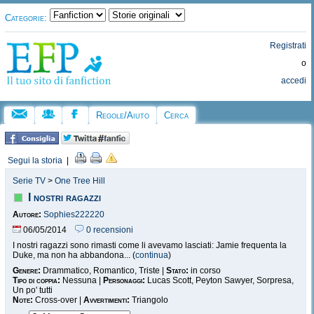
Categorie:
Registrati
o
accedi
Regole/Aiuto
Cerca
Segui la storia
|
Serie TV
>
One Tree Hill
I nostri ragazzi
Autore:
Sophies222220
06/05/2014
0 recensioni
I nostri ragazzi sono rimasti come li avevamo lasciati: Jamie frequenta la
Duke, ma non ha abbandona... (
continua
)
Genere:
Drammatico, Romantico, Triste |
Stato:
in corso
Tipo di coppia:
Nessuna |
Personaggi:
Lucas Scott, Peyton Sawyer, Sorpresa,
Un po' tutti
Note:
Cross-over |
Avvertimenti:
Triangolo