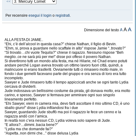
<<
Per recensire
esegui il login
o
registrati
.
A
A
A
Dimensione del testo
ALLA FESTA DI JAMIE..
“Ehi, c’è dell’alcool in questa casa?” chiese Nathan, il figlio di Bevin.
“Ehm, si, prova a guardare nello scaffale in alto” rispose Jamie “..trovato?”
“Sì trovato…chi vuole Tequila?” chiese il ragazzo. Nessuno rispose “Beh
meglio..ce ne sarà più per me!” disse poi offeso il povero Nathan.
Si divertirono tutti un mondo alla festa, ma né Hilarie, né Chad erano potuti
andare perché Logan aveva trovato un ottimo lavoro fuori città, quindi, a
malincuore si erano trasferiti. Ovviamente tutti ci rimasero molto male, in
fondo i due gemelli facevano parte del gruppo e ora senza di loro era tutto
incompleto.
Sawyer e Jude rimasero tutto il tempo appiccicati anche se ogni tanto Lydia
cercava di dividerli.
Jude indossava un bellissimo costume da pirata, gli donava molto, era molto
carino, e spesso, Sawyer si fermava per ammirare ogni suo singolo
lineamento perfetto.
“Ehi Sawyer, vieni in camera mia, devo farti ascoltare il mio ultimo CD, è uno
sballo giuro!” disse Lydia infilandosi fra i due
Sawyer, guardando Jude sbuffò ma poi il ragazzo le fece un cenno e la
ragazza andò con l’amica.
In realtà non c’era nessun CD, Lydia voleva solo sapere di Jude.
“E allora?....dimmi..bacia bene?”
“Lydia ma che domande fai?”
“Aspetta..non dirmi che...” disse delusa Lydia