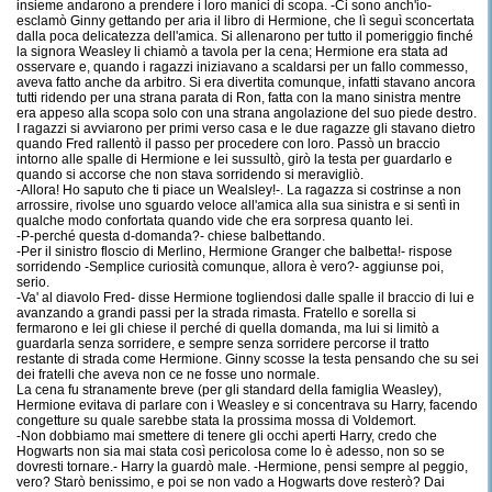
insieme andarono a prendere i loro manici di scopa. -Ci sono anch'io-
esclamò Ginny gettando per aria il libro di Hermione, che lì seguì sconcertata
dalla poca delicatezza dell'amica. Si allenarono per tutto il pomeriggio finché
la signora Weasley li chiamò a tavola per la cena; Hermione era stata ad
osservare e, quando i ragazzi iniziavano a scaldarsi per un fallo commesso,
aveva fatto anche da arbitro. Si era divertita comunque, infatti stavano ancora
tutti ridendo per una strana parata di Ron, fatta con la mano sinistra mentre
era appeso alla scopa solo con una strana angolazione del suo piede destro.
I ragazzi si avviarono per primi verso casa e le due ragazze gli stavano dietro
quando Fred rallentò il passo per procedere con loro. Passò un braccio
intorno alle spalle di Hermione e lei sussultò, girò la testa per guardarlo e
quando si accorse che non stava sorridendo si meravigliò.
-Allora! Ho saputo che ti piace un Wealsley!-. La ragazza si costrinse a non
arrossire, rivolse uno sguardo veloce all'amica alla sua sinistra e si sentì in
qualche modo confortata quando vide che era sorpresa quanto lei.
-P-perché questa d-domanda?- chiese balbettando.
-Per il sinistro floscio di Merlino, Hermione Granger che balbetta!- rispose
sorridendo -Semplice curiosità comunque, allora è vero?- aggiunse poi,
serio.
-Va' al diavolo Fred- disse Hermione togliendosi dalle spalle il braccio di lui e
avanzando a grandi passi per la strada rimasta. Fratello e sorella si
fermarono e lei gli chiese il perché di quella domanda, ma lui si limitò a
guardarla senza sorridere, e sempre senza sorridere percorse il tratto
restante di strada come Hermione. Ginny scosse la testa pensando che su sei
dei fratelli che aveva non ce ne fosse uno normale.
La cena fu stranamente breve (per gli standard della famiglia Weasley),
Hermione evitava di parlare con i Weasley e si concentrava su Harry, facendo
congetture su quale sarebbe stata la prossima mossa di Voldemort.
-Non dobbiamo mai smettere di tenere gli occhi aperti Harry, credo che
Hogwarts non sia mai stata così pericolosa come lo è adesso, non so se
dovresti tornare.- Harry la guardò male. -Hermione, pensi sempre al peggio,
vero? Starò benissimo, e poi se non vado a Hogwarts dove resterò? Dai