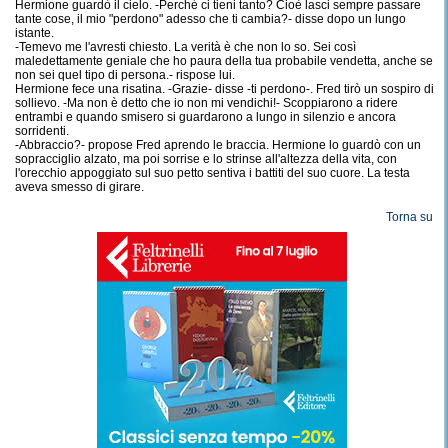
Hermione guardò il cielo. -Perché ci tieni tanto? Cioè lasci sempre passare
tante cose, il mio "perdono" adesso che ti cambia?- disse dopo un lungo
istante.
-Temevo me l'avresti chiesto. La verità è che non lo so. Sei così
maledettamente geniale che ho paura della tua probabile vendetta, anche se
non sei quel tipo di persona.- rispose lui.
Hermione fece una risatina. -Grazie- disse -ti perdono-. Fred tirò un sospiro di
sollievo. -Ma non è detto che io non mi vendichi!- Scoppiarono a ridere
entrambi e quando smisero si guardarono a lungo in silenzio e ancora
sorridenti.
-Abbraccio?- propose Fred aprendo le braccia. Hermione lo guardò con un
sopracciglio alzato, ma poi sorrise e lo strinse all'altezza della vita, con
l'orecchio appoggiato sul suo petto sentiva i battiti del suo cuore. La testa
aveva smesso di girare.
Torna su