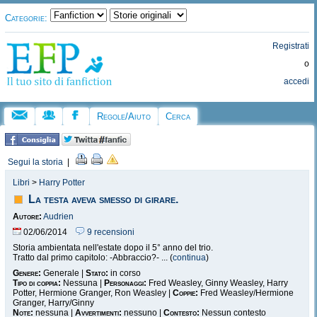
Categorie:
Registrati
o
accedi
Regole/Aiuto
Cerca
Segui la storia
|
Libri
>
Harry Potter
La testa aveva smesso di girare.
Autore:
Audrien
02/06/2014
9 recensioni
Storia ambientata nell'estate dopo il 5° anno del trio.
Tratto dal primo capitolo: -Abbraccio?- ... (
continua
)
Genere:
Generale |
Stato:
in corso
Tipo di coppia:
Nessuna |
Personaggi:
Fred Weasley, Ginny Weasley, Harry
Potter, Hermione Granger, Ron Weasley |
Coppie:
Fred Weasley/Hermione
Granger, Harry/Ginny
Note:
nessuna |
Avvertimenti:
nessuno |
Contesto:
Nessun contesto