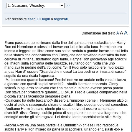
>>
Per recensire
esegui il login
o
registrati
.
A
A
A
Dimensione del testo
Erano passate due settimane dalla fine del quinto anno scolastico per Harry
Ron ed Hermione e adesso si trovavano tutti e tre alla tana. Hermione era
intenta a leggere un libro come suo solito, seduta a gambe incrociate sul letto
nella stanza che condivideva con Ginny, che non trovando nient'altro da fare
cercava di imitarla, sbuffando ogni tanto. Harry e Ron giocavano agli scacchi
dei maghi sulla scrivania delle ragazze, esultando ogni volta che uno
mangiava le pedine dell'altro, come: "Sììì!! Puoi solo raccogliere i tuoi pezzi
andati Harry!" oppure "Guarda che mossa! La tua pedina è rimasta di sasso"
seguito da una risata fragorosa.
-Ma insomma quanto baccano! Perché non ve ne andate nella vostra stanza
a giocare con questi stupidi scacchi?! - sbottò Hermione seccata. Ginny
sollevò lo sguardo sollevata che finalmente qualcuno avesse preso parola.
Ron stava per protestare quando... CRACK! Fred e George comparvero nella
piccola stanza facendola sembrare piena.
-Qualcuno ha detto baccano?- dissero all'unisono i gemelli. Hermione alzò gli
occhi al cielo e rassegnata chiuse di scatto il libro poggiandolo sul comodino.
-Andiamo Herm è estate, niente più studio dovresti essere contenta e
divertirti!- disse George subito prima di scoppiare in una risata fragorosa che
contagiò anche gli altri ragazzi. Lei rivolse loro un'occhiataccia stile Molly.
-Allora! A chi va una bella partitella a Quidditch?- chiese Fred radioso, e
subito Harry e Ron misero da parte la scacchiera urlando entusiasti -Io!- e