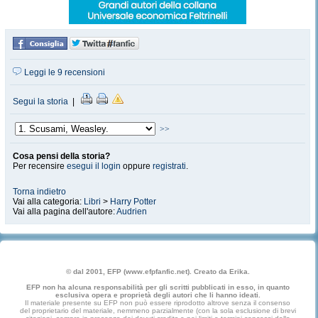
Leggi le 9 recensioni
Segui la storia
|
>>
Cosa pensi della storia?
Per recensire
esegui il login
oppure
registrati
.
Torna indietro
Vai alla categoria:
Libri
>
Harry Potter
Vai alla pagina dell'autore:
Audrien
© dal 2001, EFP (www.efpfanfic.net). Creato da Erika.
EFP non ha alcuna responsabilità per gli scritti pubblicati in esso, in quanto
esclusiva opera e proprietà degli autori che li hanno ideati.
Il materiale presente su EFP non può essere riprodotto altrove senza il consenso
del proprietario del materiale, nemmeno parzialmente (con la sola esclusione di brevi