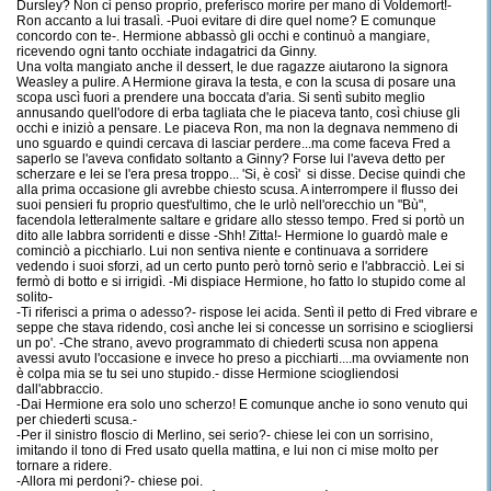
Dursley? Non ci penso proprio, preferisco morire per mano di Voldemort!-
Ron accanto a lui trasalì. -Puoi evitare di dire quel nome? E comunque
concordo con te-. Hermione abbassò gli occhi e continuò a mangiare,
ricevendo ogni tanto occhiate indagatrici da Ginny.
Una volta mangiato anche il dessert, le due ragazze aiutarono la signora
Weasley a pulire. A Hermione girava la testa, e con la scusa di posare una
scopa uscì fuori a prendere una boccata d'aria. Si sentì subito meglio
annusando quell'odore di erba tagliata che le piaceva tanto, così chiuse gli
occhi e iniziò a pensare. Le piaceva Ron, ma non la degnava nemmeno di
uno sguardo e quindi cercava di lasciar perdere...ma come faceva Fred a
saperlo se l'aveva confidato soltanto a Ginny? Forse lui l'aveva detto per
scherzare e lei se l'era presa troppo... 'Si, è così' si disse. Decise quindi che
alla prima occasione gli avrebbe chiesto scusa. A interrompere il flusso dei
suoi pensieri fu proprio quest'ultimo, che le urlò nell'orecchio un "Bù",
facendola letteralmente saltare e gridare allo stesso tempo. Fred si portò un
dito alle labbra sorridenti e disse -Shh! Zitta!- Hermione lo guardò male e
cominciò a picchiarlo. Lui non sentiva niente e continuava a sorridere
vedendo i suoi sforzi, ad un certo punto però tornò serio e l'abbracciò. Lei si
fermò di botto e si irrigidì. -Mi dispiace Hermione, ho fatto lo stupido come al
solito-
-Ti riferisci a prima o adesso?- rispose lei acida. Sentì il petto di Fred vibrare e
seppe che stava ridendo, così anche lei si concesse un sorrisino e sciogliersi
un po'. -Che strano, avevo programmato di chiederti scusa non appena
avessi avuto l'occasione e invece ho preso a picchiarti....ma ovviamente non
è colpa mia se tu sei uno stupido.- disse Hermione sciogliendosi
dall'abbraccio.
-Dai Hermione era solo uno scherzo! E comunque anche io sono venuto qui
per chiederti scusa.-
-Per il sinistro floscio di Merlino, sei serio?- chiese lei con un sorrisino,
imitando il tono di Fred usato quella mattina, e lui non ci mise molto per
tornare a ridere.
-Allora mi perdoni?- chiese poi.