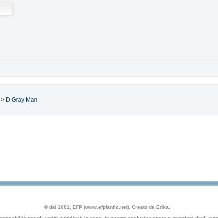
>
D.Gray Man
© dal 2001, EFP (www.efpfanfic.net). Creato da Erika.
nsabilità per gli scritti pubblicati in esso, in quanto esclusiva opera e proprietà degli autor