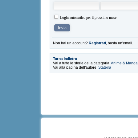
Login automatico per il prossimo mese
Non hai un account?
Registrati
, basta un'email.
Torna indietro
Vai a tutte le storie della categoria:
Anime & Manga
Vai alla pagina dell'autore:
Stateira
EFP non ha alcuna respo