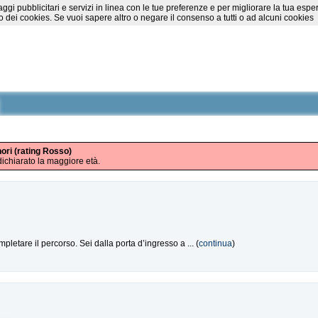
essaggi pubblicitari e servizi in linea con le tue preferenze e per migliorare la tu
 dei cookies. Se vuoi sapere altro o negare il consenso a tutti o ad alcuni cookies
nori (rating Rosso)
ichiarato la maggiore età.
etare il percorso. Sei dalla porta d’ingresso a ... (
continua
)