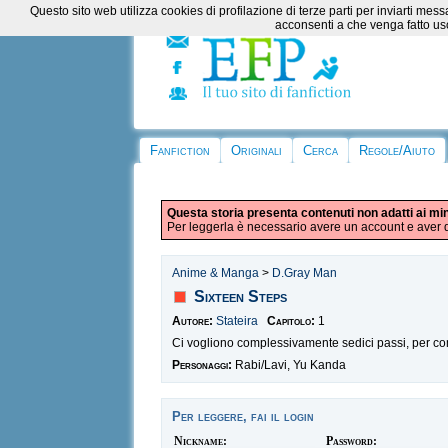
Questo sito web utilizza cookies di profilazione di terze parti per inviarti m
acconsenti a che venga fatto uso
Fanfiction
Originali
Cerca
Regole/Aiuto
Questa storia presenta contenuti non adatti ai mi
Per leggerla è necessario avere un account e aver d
Anime & Manga
>
D.Gray Man
Sixteen Steps
Autore:
Stateira
Capitolo:
1
Ci vogliono complessivamente sedici passi, per compl
Personaggi:
Rabi/Lavi, Yu Kanda
Per leggere, fai il login
Nickname:
Password: