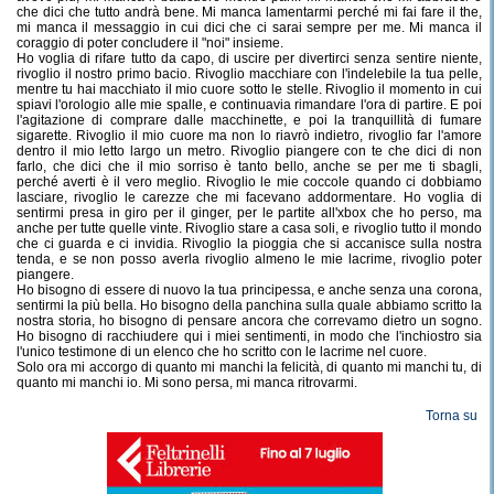
che dici che tutto andrà bene. Mi manca lamentarmi perché mi fai fare il the,
mi manca il messaggio in cui dici che ci sarai sempre per me. Mi manca il
coraggio di poter concludere il "noi" insieme.
Ho voglia di rifare tutto da capo, di uscire per divertirci senza sentire niente,
rivoglio il nostro primo bacio. Rivoglio macchiare con l'indelebile la tua pelle,
mentre tu hai macchiato il mio cuore sotto le stelle. Rivoglio il momento in cui
spiavi l'orologio alle mie spalle, e continuavia rimandare l'ora di partire. E poi
l'agitazione di comprare dalle macchinette, e poi la tranquillità di fumare
sigarette. Rivoglio il mio cuore ma non lo riavrò indietro, rivoglio far l'amore
dentro il mio letto largo un metro. Rivoglio piangere con te che dici di non
farlo, che dici che il mio sorriso è tanto bello, anche se per me ti sbagli,
perché averti è il vero meglio. Rivoglio le mie coccole quando ci dobbiamo
lasciare, rivoglio le carezze che mi facevano addormentare. Ho voglia di
sentirmi presa in giro per il ginger, per le partite all'xbox che ho perso, ma
anche per tutte quelle vinte. Rivoglio stare a casa soli, e rivoglio tutto il mondo
che ci guarda e ci invidia. Rivoglio la pioggia che si accanisce sulla nostra
tenda, e se non posso averla rivoglio almeno le mie lacrime, rivoglio poter
piangere.
Ho bisogno di essere di nuovo la tua principessa, e anche senza una corona,
sentirmi la più bella. Ho bisogno della panchina sulla quale abbiamo scritto la
nostra storia, ho bisogno di pensare ancora che correvamo dietro un sogno.
Ho bisogno di racchiudere qui i miei sentimenti, in modo che l'inchiostro sia
l'unico testimone di un elenco che ho scritto con le lacrime nel cuore.
Solo ora mi accorgo di quanto mi manchi la felicità, di quanto mi manchi tu, di
quanto mi manchi io. Mi sono persa, mi manca ritrovarmi.
Torna su