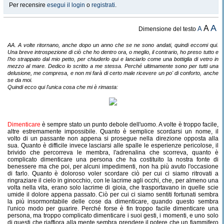
Per recensire
esegui il login
o
registrati
.
A
A
A
Dimensione del testo
AA. A volte ritornano, anche dopo un anno che se ne sono andati, quindi eccomi qui.
Una breve introspezione di ciò che ho dentro ora, o meglio, il contrario, ho preso tutto e
l'ho strappato dal mio petto, per chiuderlo qui e lanciarlo come una bottiglia di vetro in
mezzo al mare. Dedico lo scritto a me stessa. Perché ultimamente sono per tutti una
delusione, me compresa, e non mi farà di certo male ricevere un po' di conforto, anche
se da moi.
Quindi ecco qui l'unica cosa che mi è rimasta:
Dimenticare
è sempre stato un punto debole dell'uomo. A volte è troppo facile,
altre estremamente impossibile. Quanto è semplice scordarsi un nome, il
volto di un passante non appena si prosegue nella direzione opposta alla
sua. Quanto è difficile invece lasciarsi alle spalle le esperienze pericolose, il
brivido che percorreva le membra, l'adrenalina che scorreva, quanto è
complicato dimenticare una persona che ha costituito la nostra fonte di
benessere ma che poi, per alcuni impedimenti, non ha più avuto l'occasione
di farlo. Quanto è doloroso voler scordare ciò per cui ci siamo ritrovati a
ringraziare il cielo in ginocchio, con le lacrime agli occhi, che, per almeno una
volta nella vita, erano solo lacrime di gioia, che trasportavano in quelle scie
umide il dolore appena passato. Ciò per cui ci siamo sentiti fortunati sembra
la più insormontabile delle cose da dimenticare, quando questo sembra
l'unico modo per guarire. Perché forse è fin troppo facile dimenticare una
persona, ma troppo complicato dimenticare i suoi gesti, i momenti, e uno solo
di questi che riaffiora alla mente sembra prendere il potere che un fiammifero