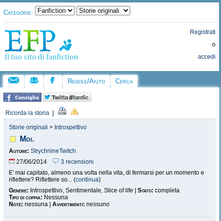
Categorie:
Registrati
o
accedi
Regole/Aiuto
Cerca
Ricorda la storia
|
Storie originali
>
Introspettivo
Moi.
Autore:
StrychnineTwitch
27/06/2014
3 recensioni
E' mai capitato, almeno una volta nella vita, di fermarsi per un momento e
riflettere? Riflettere so... (
continua
)
Genere:
Introspettivo, Sentimentale, Slice of life |
Stato:
completa
Tipo di coppia:
Nessuna
Note:
nessuna |
Avvertimenti:
nessuno