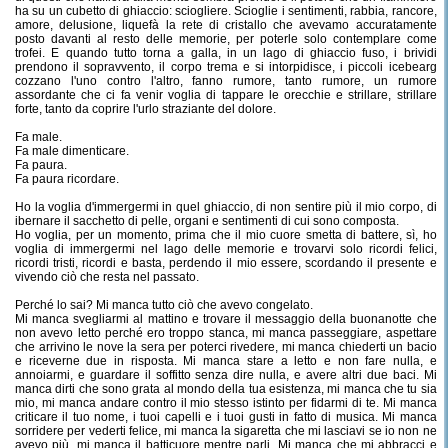
ha su un cubetto di ghiaccio: sciogliere. Scioglie i sentimenti, rabbia, rancore,
amore, delusione, liquefà la rete di cristallo che avevamo accuratamente
posto davanti al resto delle memorie, per poterle solo contemplare come
trofei. E quando tutto torna a galla, in un lago di ghiaccio fuso, i brividi
prendono il sopravvento, il corpo trema e si intorpidisce, i piccoli icebearg
cozzano l'uno contro l'altro, fanno rumore, tanto rumore, un rumore
assordante che ci fa venir voglia di tappare le orecchie e strillare, strillare
forte, tanto da coprire l'urlo straziante del dolore.
Fa male.
Fa male dimenticare.
Fa paura.
Fa paura ricordare.
Ho la voglia d'immergermi in quel ghiaccio, di non sentire più il mio corpo, di
ibernare il sacchetto di pelle, organi e sentimenti di cui sono composta.
Ho voglia, per un momento, prima che il mio cuore smetta di battere, sì, ho
voglia di immergermi nel lago delle memorie e trovarvi solo ricordi felici,
ricordi tristi, ricordi e basta, perdendo il mio essere, scordando il presente e
vivendo ciò che resta nel passato.
Perché lo sai? Mi manca tutto ciò che avevo congelato.
Mi manca svegliarmi al mattino e trovare il messaggio della buonanotte che
non avevo letto perché ero troppo stanca, mi manca passeggiare, aspettare
che arrivino le nove la sera per poterci rivedere, mi manca chiederti un bacio
e riceverne due in risposta. Mi manca stare a letto e non fare nulla, e
annoiarmi, e guardare il soffitto senza dire nulla, e avere altri due baci. Mi
manca dirti che sono grata al mondo della tua esistenza, mi manca che tu sia
mio, mi manca andare contro il mio stesso istinto per fidarmi di te. Mi manca
criticare il tuo nome, i tuoi capelli e i tuoi gusti in fatto di musica. Mi manca
sorridere per vederti felice, mi manca la sigaretta che mi lasciavi se io non ne
avevo più, mi manca il batticuore mentre parli. Mi manca che mi abbracci e