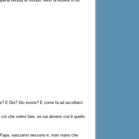
appena venuta al mondo, sentì di essere in un
iste? E Dio? Dio esiste? E come fa ad ascoltarci
ro ciò che volevi fare, se sai almeno cos’è quello
 il Papa, nasciamo
nessuno
e, man mano che