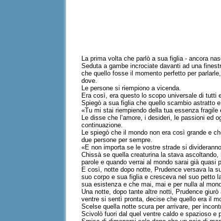
La prima volta che parlò a sua figlia - ancora na
Seduta a gambe incrociate davanti ad una finestr
che quello fosse il momento perfetto per parlarl
dove.
Le persone si riempiono a vicenda.
Era così, era questo lo scopo universale di tutti e
Spiegò a sua figlia che quello scambio astratto 
«Tu mi stai riempiendo della tua essenza fragile e
Le disse che l’amore, i desideri, le passioni ed
continuazione.
Le spiegò che il mondo non era così grande e ch
due persone per sempre.
«E non importa se le vostre strade si divideranno, 
Chissà se quella creaturina la stava ascoltando, l
parole e quando verrai al mondo sarai già quasi 
E così, notte dopo notte, Prudence versava la sua v
suo corpo e sua figlia e cresceva nel suo petto la
sua esistenza e che mai, mai e per nulla al mondo
Una notte, dopo tante altre notti, Prudence giurò 
ventre si sentì pronta, decise che quello era il 
Scelse quella notte scura per arrivare, per incont
Scivolò fuori dal quel ventre caldo e spazioso e 