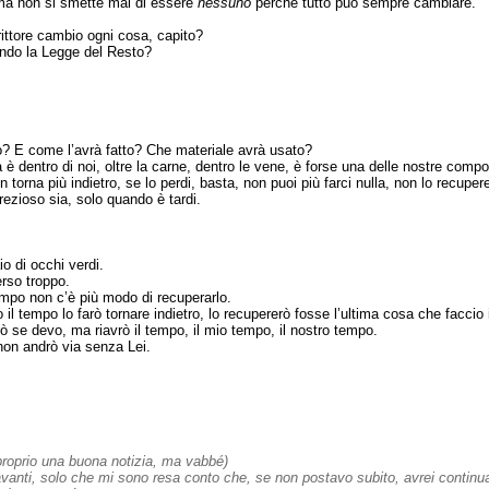
, ma non si smette mai di essere
nessuno
perché tutto può sempre cambiare.
ittore cambio ogni cosa, capito?
condo la Legge del Resto?
io? E come l’avrà fatto? Che materiale avrà usato?
 dentro di noi, oltre la carne, dentro le vene, è forse una delle nostre compo
torna più indietro, se lo perdi, basta, non puoi più farci nulla, non lo recuper
rezioso sia, solo quando è tardi.
o di occhi verdi.
rso troppo.
mpo non c’è più modo di recuperarlo.
il tempo lo farò tornare indietro, lo recupererò fosse l’ultima cosa che faccio 
erò se devo, ma riavrò il tempo, il mio tempo, il nostro tempo.
non andrò via senza Lei.
 proprio una buona notizia, ma vabbé)
anti, solo che mi sono resa conto che, se non postavo subito, avrei continuato