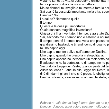
viviamo la nostra vita ci costruiamo un’identità
Io ora posso di dire che sono un attore.
Ma se domani mi sveglio e mi metto a fare lo scr
Sai qual è la cosa più importante nella vita, se
L’amore? No.
La salute? Nemmeno quella.
Il tempo.
Questa è la cosa più importante.
Quale dannata magnifica invenzione!
Chissà chi l’ha inventato, il tempo, sarà stato D
Sai, secondo me il tempo non è esterno a noi ma è
Il tempo, perché il tempo una volta che passa non 
grandissimo bastardo e ti rendi conto di quanto p
Io l’ho capito oggi.
L’ho capito mentre salivo sull’aereo per Dublino.
L’ho capito quando ho preso la metropolitana.
L’ho capito appena ho incrociato un maledetto pai
E adesso ne ho la certezza: io di tempo ne ho pe
Secondo la Legge del Resto, quando perdi del te
Allora sai cosa? ‘Fanculo alla Legge del Resto, io 
dirò di ridarmi gli anni che si è preso, lo obbligh
Perché stavolta, cascassero dal cielo le stelle, 
Ebbene sì, alla fine la long è nata! (non so se è
Dunque, dunque, avrei voluto postare molto più av