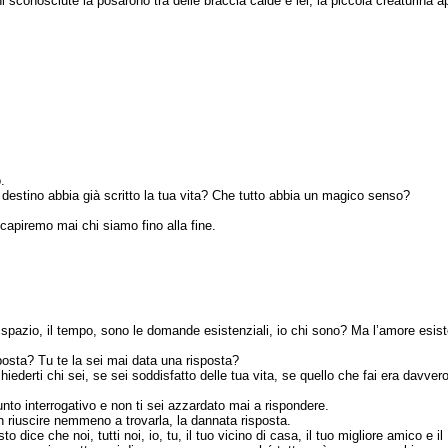
 sconosciute la posarono tra delle braccia calde e lei, la piccola creaturina 
.
l destino abbia già scritto la tua vita? Che tutto abbia un magico senso?
apiremo mai chi siamo fino alla fine.
è lo spazio, il tempo, sono le domande esistenziali, io chi sono? Ma l’amore es
osta? Tu te la sei mai data una risposta?
hiederti chi sei, se sei soddisfatto delle tua vita, se quello che fai era davve
to interrogativo e non ti sei azzardato mai a rispondere.
n riuscire nemmeno a trovarla, la dannata risposta.
dice che noi, tutti noi, io, tu, il tuo vicino di casa, il tuo migliore amico e