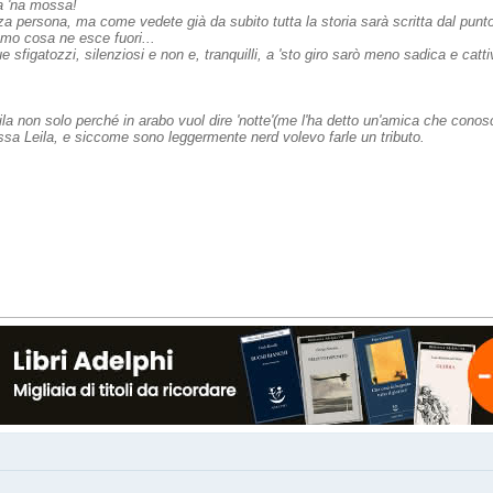
a 'na mossa!
terza persona, ma come vedete già da subito tutta la storia sarà scritta dal punt
mo cosa ne esce fuori...
e sfigatozzi, silenziosi e non e, tranquilli, a 'sto giro sarò meno sadica e catti
eila non solo perché in arabo vuol dire 'notte'(me l'ha detto un'amica che cono
essa Leila, e siccome sono leggermente nerd volevo farle un tributo.