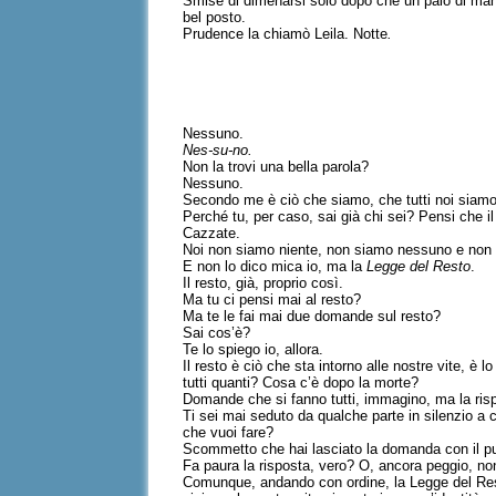
Smise di dimenarsi solo dopo che un paio di mani
bel posto.
Prudence la chiamò Leila. Notte
.
Nessuno.
Nes-su-no.
Non la trovi una bella parola?
Nessuno.
Secondo me è ciò che siamo, che tutti noi siamo
Perché tu, per caso, sai già chi sei? Pensi che i
Cazzate.
Noi non siamo niente, non siamo nessuno e non c
E non lo dico mica io, ma la
Legge del Resto
.
Il resto, già, proprio così.
Ma tu ci pensi mai al resto?
Ma te le fai mai due domande sul resto?
Sai cos’è?
Te lo spiego io, allora.
Il resto è ciò che sta intorno alle nostre vite, 
tutti quanti? Cosa c’è dopo la morte?
Domande che si fanno tutti, immagino, ma la risp
Ti sei mai seduto da qualche parte in silenzio a c
che vuoi fare?
Scommetto che hai lasciato la domanda con il pun
Fa paura la risposta, vero? O, ancora peggio, no
Comunque, andando con ordine, la Legge del Resto 