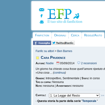
Fanfiction
Originali
Cerca
Regole/Aiuto
Fanfic su attori
>
Ben Barnes
Cara Prudence
Autore:
Nadie
05/09/2014
2 recensioni
Un giorno ha chiesto cosa fosse quell’amore ripetuto da
«Una cosa ... (
continua
)
Genere:
Introspettivo, Sentimentale |
Stato:
in corso
Tipo di coppia:
Nessuna
Note:
nessuna |
Avvertimenti:
nessuno
Capitoli:
>>
-
Questa storia fa parte della serie '
Temporale
'