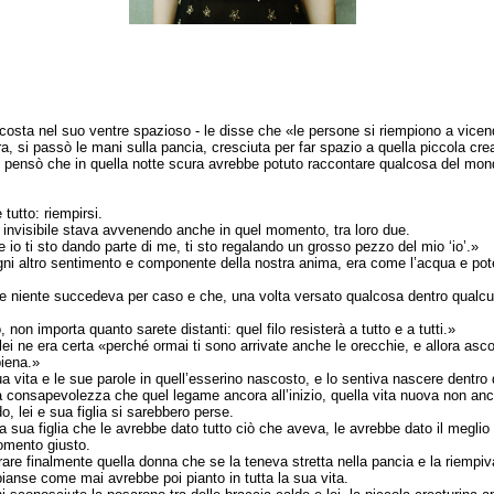
scosta nel suo ventre spazioso - le disse che «le persone si riempiono a vice
a, si passò le mani sulla pancia, cresciuta per far spazio a quella piccola cr
e, pensò che in quella notte scura avrebbe potuto raccontare qualcosa del mond
 tutto: riempirsi.
e invisibile stava avvenendo anche in quel momento, tra loro due.
 io ti sto dando parte di me, ti sto regalando un grosso pezzo del mio ‘io’.»
 ogni altro sentimento e componente della nostra anima, era come l’acqua e pot
e niente succedeva per caso e che, una volta versato qualcosa dentro qualcun
non importa quanto sarete distanti: quel filo resisterà a tutto e a tutti.»
ei ne era certa «perché ormai ti sono arrivate anche le orecchie, e allora ascol
piena.»
ita e le sue parole in quell’esserino nascosto, e lo sentiva nascere dentro di le
 consapevolezza che quel legame ancora all’inizio, quella vita nuova non ancora
, lei e sua figlia si sarebbero perse.
a sua figlia che le avrebbe dato tutto ciò che aveva, le avrebbe dato il meglio 
momento giusto.
rare finalmente quella donna che se la teneva stretta nella pancia e la riempiva 
pianse come mai avrebbe poi pianto in tutta la sua vita.