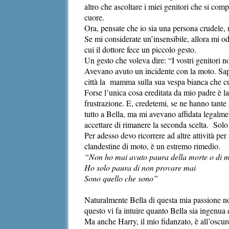
altro che ascoltare i miei genitori che si com
cuore.
Ora, pensate che io sia una persona crudele,
Se mi considerate un’insensibile, allora mi 
cui il dottore fece un piccolo gesto.
Un gesto che voleva dire: “I vostri genitori 
Avevano avuto un incidente con la moto. Sapet
città la mamma sulla sua vespa bianca che c
Forse l’unica cosa ereditata da mio padre è l
frustrazione. E, credetemi, se ne hanno tante s
tutto a Bella, ma mi avevano affidata legalmen
accettare di rimanere la seconda scelta. So
Per adesso devo ricorrere ad altre attività per
clandestine di moto, è un estremo rimedio.
“Non ho mai avuto paura della morte o di m
Ho solo paura di non provare mai
Sono quello che sono”
Naturalmente Bella di questa mia passione non
questo vi fa intuire quanto Bella sia ingenua
Ma anche Harry, il mio fidanzato, è all’oscuro