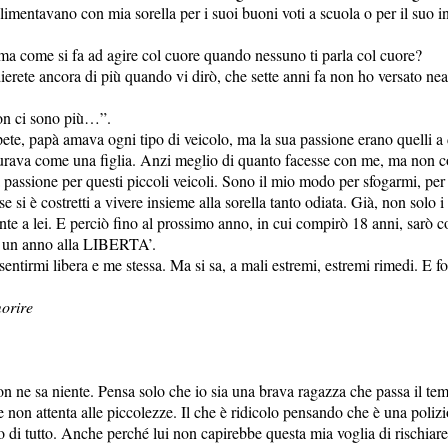
plimentavano con mia sorella per i suoi buoni voti a scuola o per il suo in
 ma come si fa ad agire col cuore quando nessuno ti parla col cuore?
odierete ancora di più quando vi dirò, che sette anni fa non ho versato
non ci sono più…”.
e, papà amava ogni tipo di veicolo, ma la sua passione erano quelli a d
urava come una figlia. Anzi meglio di quanto facesse con me, ma non co
a passione per questi piccoli veicoli. Sono il mio modo per sfogarmi, pe
e si è costretti a vivere insieme alla sorella tanto odiata. Già, non solo i
te a lei. E perciò fino al prossimo anno, in cui compirò 18 anni, sarò cost
lo un anno alla LIBERTA’.
 sentirmi libera e me stessa. Ma si sa, a mali estremi, estremi rimedi. E f
orire
 ne sa niente. Pensa solo che io sia una brava ragazza che passa il temp
 e non attenta alle piccolezze. Il che è ridicolo pensando che è una poli
 di tutto. Anche perché lui non capirebbe questa mia voglia di rischiare.