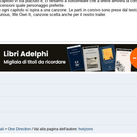
tolo vi sia piaciuto e, ci teniamo a sottolineare che a breve arriverà la co
ecensioni quale personaggio preferite.
 ogni capitolo si ispira a una canzone. Le parti in corsivo sono prese dal te
urious, We Own It, canzone scelta anche per il nostro trailer.
ali
>
One Direction
/ Vai alla pagina dell'autore:
horjzons