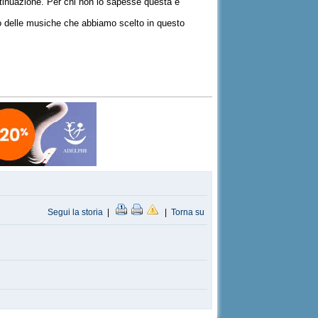
ntinuazione. Per chi non lo sapesse questa è
sto delle musiche che abbiamo scelto in questo
Segui la storia
|
|
Torna su