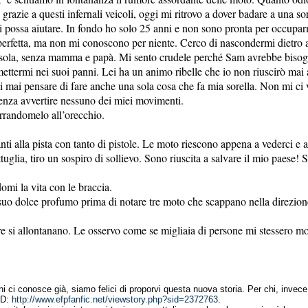
, grazie a questi infernali veicoli, oggi mi ritrovo a dover badare a una so
possa aiutare. In fondo ho solo 25 anni e non sono pronta per occuparmi
a perfetta, ma non mi conoscono per niente. Cerco di nascondermi die
o sola, senza mamma e papà. Mi sento crudele perché Sam avrebbe biso
ettermi nei suoi panni. Lei ha un animo ribelle che io non riuscirò mai 
mai pensare di fare anche una sola cosa che fa mia sorella. Non mi ci v
 senza avvertire nessuno dei miei movimenti.
rrandomelo all’orecchio.
nti alla pista con tanto di pistole. Le moto riescono appena a vederci e a
attuglia, tiro un sospiro di sollievo. Sono riuscita a salvare il mio paese
omi la vita con le braccia.
l suo dolce profumo prima di notare tre moto che scappano nella direzio
e si allontanano. Le osservo come se migliaia di persone mi stessero mo
 ci conosce già, siamo felici di proporvi questa nuova storia. Per chi, invece, 
 1D:
http://www.efpfanfic.net/viewstory.php?sid=2372763
.