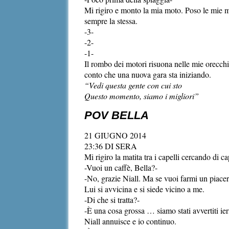
Mi rigiro e monto la mia moto. Poso le mie m
sempre la stessa.
-3-
-2-
-1-
Il rombo dei motori risuona nelle mie orecchi
conto che una nuova gara sta iniziando.
“Vedi questa gente con cui sto
Questo momento, siamo i migliori”
POV BELLA
21 GIUGNO 2014
23:36 DI SERA
Mi rigiro la matita tra i capelli cercando di 
-Vuoi un caffè, Bella?-
-No, grazie Niall. Ma se vuoi farmi un piacer
Lui si avvicina e si siede vicino a me.
-Di che si tratta?-
-È una cosa grossa … siamo stati avvertiti ie
Niall annuisce e io continuo.