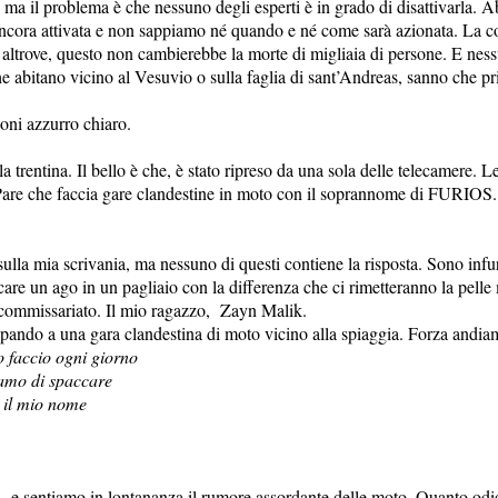
 ma il problema è che nessuno degli esperti è in grado di disattivarla. A
a ancora attivata e non sappiamo né quando e né come sarà azionata. La 
ia altrove, questo non cambierebbe la morte di migliaia di persone. E nes
 abitano vicino al Vesuvio o sulla faglia di sant’Andreas, sanno che p
ioni azzurro chiaro.
trentina. Il bello è che, è stato ripreso da una sola delle telecamere. Le
are che faccia gare clandestine in moto con il soprannome di FURIOS. L
ulla mia scrivania, ma nessuno di questi contiene la risposta. Sono infu
re un ago in un pagliaio con la differenza che ci rimetteranno la pelle 
l commissariato. Il mio ragazzo, Zayn Malik.
ando a una gara clandestina di moto vicino alla spiaggia. Forza andia
o faccio ogni giorno
iamo di spaccare
e il mio nome
ta e sentiamo in lontananza il rumore assordante delle moto. Quanto odi