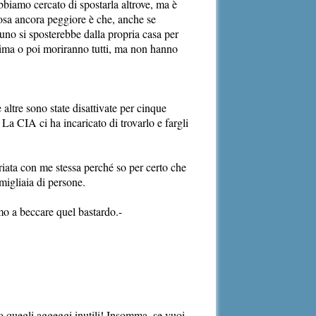
bbiamo cercato di spostarla altrove, ma è
cosa ancora peggiore è che, anche se
suno si sposterebbe dalla propria casa per
rima o poi moriranno tutti, ma non hanno
 altre sono state disattivate per cinque
a CIA ci ha incaricato di trovarlo e fargli
riata con me stessa perché so per certo che
migliaia di persone.
mo a beccare quel bastardo.-
o quegli aggeggi inutili! Insomma, se vuoi