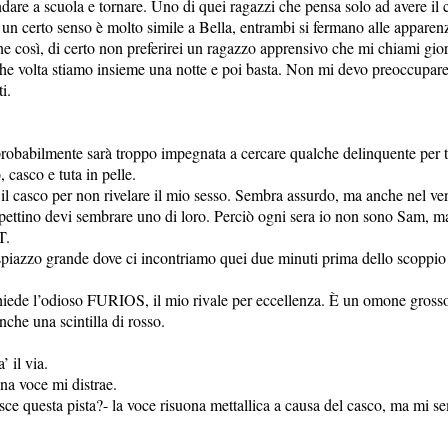
ndare a scuola e tornare. Uno di quei ragazzi che pensa solo ad avere il 
 un certo senso è molto simile a Bella, entrambi si fermano alle apparenz
così, di certo non preferirei un ragazzo apprensivo che mi chiami giorn
e volta stiamo insieme una notte e poi basta. Non mi devo preoccupare 
i.
probabilmente sarà troppo impegnata a cercare qualche delinquente per to
, casco e tuta in pelle.
o il casco per non rivelare il mio sesso. Sembra assurdo, ma anche nel 
 rispettino devi sembrare uno di loro. Perciò ogni sera io non sono S
T.
iazzo grande dove ci incontriamo quei due minuti prima dello scoppio de
e l’odioso FURIOS, il mio rivale per eccellenza. È un omone grosso 
nche una scintilla di rosso.
 il via.
na voce mi distrae.
sce questa pista?- la voce risuona mettallica a causa del casco, ma mi 