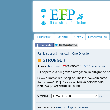
Fanfiction
Originali
Cerca
Regole/Aiuto
Fanfic su artisti musicali
>
One Direction
STRONGER
Autore:
horjzons
09/09/2014
7 recensioni
E il sapere è la più grande arroganza, la più grande p
Genere:
Romantico, Song-fic, Thriller |
Stato:
in corso
Tipo di coppia:
Het |
Personaggi:
Nuovo personaggio
Note:
AU |
Avvertimenti:
nessuno
Capitoli:
>>
Per recensire
esegui il login
o
registrati
.