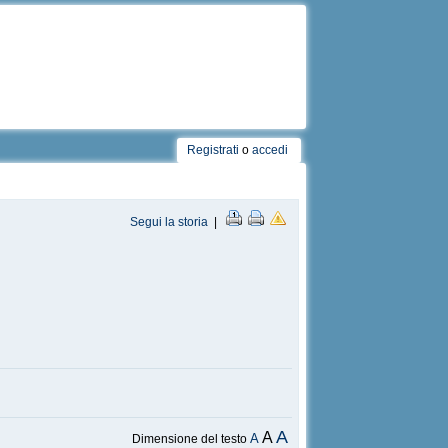
Registrati
o
accedi
Segui la storia
|
A
A
A
Dimensione del testo