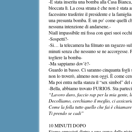
-È stata inserita una bomba alla Casa Bianca,
bloccata lì. La cosa strana è che non è stat
facessimo trasferire il presidente e la famigl
una presunta bomba. È un po’ come quelli che
nessuna intenzione di andarsene.-
Niall impassibile mi fissa con quei suoi occh
-Sospetti?-
-Si… la telecamera ha filmato un ragazzo sulla 
minuti senza che nessuno se ne accorgesse. P
togliere la bomba-
-Ma sappiamo dov’è?-
Guardo in basso. Ci saranno cinquanta fogli s
non lo troverò, almeno non oggi. È come cerca
Ma poi entra nella stanza il “sex simbol” de
-Bella, abbiamo trovato FURIOS. Sta partecip
“Lavoro duro, faccio rap per la mia gente, l
Decolliamo, cerchiamo il meglio, ci assicur
Come la folla tutto quello che fai è chiamar
Ti prendo se cadi”
10 MINUTI DOPO
Siamo appostati dietro a una curva della pis