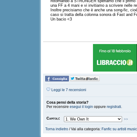
Ritornando a STRONGER speriamo che il primo capi
una FF a 4 mani e vi invitiamo a scrivere nelle r
Inoltre precisiamo che è anche una song-fic, cioè
caso si tratta della colonna sonora di Fast and F
Un bacio <3
Leggi le 7 recensioni
Cosa pensi della storia?
Per recensire
esegui il login
oppure
registrati
.
Capitoli:
>>
Torna indietro
/ Vai alla categoria:
Fanfic su artisti music