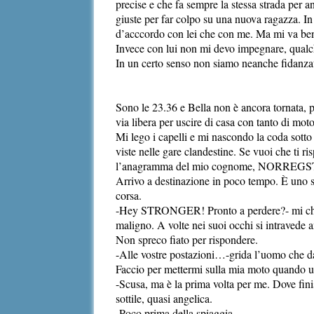
precise e che fa sempre la stessa strada per a
giuste per far colpo su una nuova ragazza. In
d’acccordo con lei che con me. Ma mi va bene 
Invece con lui non mi devo impegnare, qualch
In un certo senso non siamo neanche fidanzat
Sono le 23.36 e Bella non è ancora tornata, 
via libera per uscire di casa con tanto di moto
Mi lego i capelli e mi nascondo la coda sott
viste nelle gare clandestine. Se vuoi che ti
l’anagramma del mio cognome, NORREGS
Arrivo a destinazione in poco tempo. È uno sp
corsa.
-Hey STRONGER! Pronto a perdere?- mi chied
maligno. A volte nei suoi occhi si intravede a
Non spreco fiato per rispondere.
-Alle vostre postazioni…-grida l’uomo che da’
Faccio per mettermi sulla mia moto quando u
-Scusa, ma è la prima volta per me. Dove fini
sottile, quasi angelica.
-Poco prima della spiaggia-