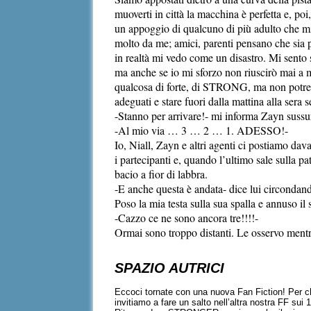
muoverti in città la macchina è perfetta e, poi
un appoggio di qualcuno di più adulto che mi 
molto da me; amici, parenti pensano che si
in realtà mi vedo come un disastro. Mi sent
ma anche se io mi sforzo non riuscirò mai a m
qualcosa di forte, di STRONG, ma non potrei 
adeguati e stare fuori dalla mattina alla sera
-Stanno per arrivare!- mi informa Zayn sussu
-Al mio via … 3 … 2 … 1. ADESSO!-
Io, Niall, Zayn e altri agenti ci postiamo dava
i partecipanti e, quando l’ultimo sale sulla p
bacio a fior di labbra.
-E anche questa è andata- dice lui circondand
Poso la mia testa sulla sua spalla e annuso i
-Cazzo ce ne sono ancora tre!!!!-
Ormai sono troppo distanti. Le osservo mentr
SPAZIO AUTRICI
Eccoci tornate con una nuova Fan Fiction! Per chi
invitiamo a fare un salto nell’altra nostra FF sui