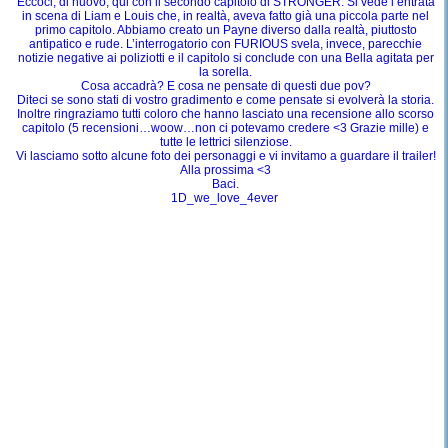
Eccoci, di nuovo, qui con il secondo capitolo di STRONGER. Si vede l’entrata
in scena di Liam e Louis che, in realtà, aveva fatto già una piccola parte nel
primo capitolo. Abbiamo creato un Payne diverso dalla realtà, piuttosto
antipatico e rude. L’interrogatorio con FURIOUS svela, invece, parecchie
notizie negative ai poliziotti e il capitolo si conclude con una Bella agitata per
la sorella.
Cosa accadrà? E cosa ne pensate di questi due pov?
Diteci se sono stati di vostro gradimento e come pensate si evolverà la storia.
Inoltre ringraziamo tutti coloro che hanno lasciato una recensione allo scorso
capitolo (5 recensioni…woow…non ci potevamo credere <3 Grazie mille) e
tutte le lettrici silenziose.
Vi lasciamo sotto alcune foto dei personaggi e vi invitamo a guardare il trailer!
Alla prossima <3
Baci.
1D_we_love_4ever