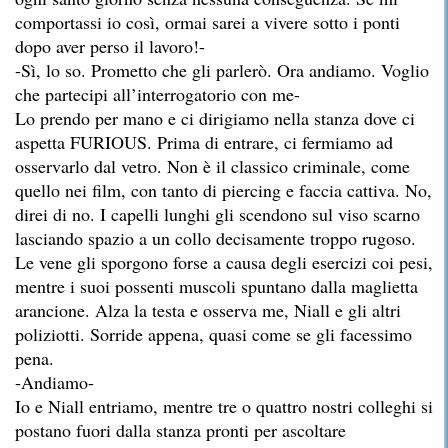
comportassi io così, ormai sarei a vivere sotto i ponti
dopo aver perso il lavoro!-
-Sì, lo so. Prometto che gli parlerò. Ora andiamo. Voglio
che partecipi all’interrogatorio con me-
Lo prendo per mano e ci dirigiamo nella stanza dove ci
aspetta FURIOUS. Prima di entrare, ci fermiamo ad
osservarlo dal vetro. Non è il classico criminale, come
quello nei film, con tanto di piercing e faccia cattiva. No,
direi di no. I capelli lunghi gli scendono sul viso scarno
lasciando spazio a un collo decisamente troppo rugoso.
Le vene gli sporgono forse a causa degli esercizi coi pesi,
mentre i suoi possenti muscoli spuntano dalla maglietta
arancione. Alza la testa e osserva me, Niall e gli altri
poliziotti. Sorride appena, quasi come se gli facessimo
pena.
-Andiamo-
Io e Niall entriamo, mentre tre o quattro nostri colleghi si
postano fuori dalla stanza pronti per ascoltare