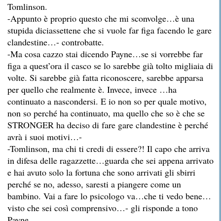
Tomlinson.
-Appunto è proprio questo che mi sconvolge…è una
stupida diciassettene che si vuole far figa facendo le gare
clandestine…- controbatte.
-Ma cosa cazzo stai dicendo Payne…se si vorrebbe far
figa a quest’ora il casco se lo sarebbe già tolto migliaia di
volte. Si sarebbe già fatta riconoscere, sarebbe apparsa
per quello che realmente è. Invece, invece …ha
continuato a nascondersi. E io non so per quale motivo,
non so perché ha continuato, ma quello che so è che se
STRONGER ha deciso di fare gare clandestine è perché
avrà i suoi motivi…-
-Tomlinson, ma chi ti credi di essere?! Il capo che arriva
in difesa delle ragazzette…guarda che sei appena arrivato
e hai avuto solo la fortuna che sono arrivati gli sbirri
perché se no, adesso, saresti a piangere come un
bambino. Vai a fare lo psicologo va…che ti vedo bene…
visto che sei così comprensivo…- gli risponde a tono
Payne.