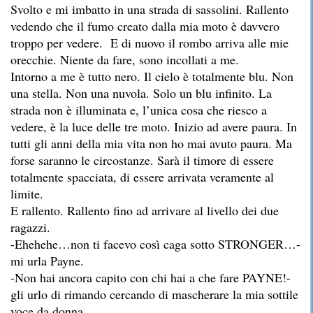
Svolto e mi imbatto in una strada di sassolini. Rallento
vedendo che il fumo creato dalla mia moto è davvero
troppo per vedere. E di nuovo il rombo arriva alle mie
orecchie. Niente da fare, sono incollati a me.
Intorno a me è tutto nero. Il cielo è totalmente blu. Non
una stella. Non una nuvola. Solo un blu infinito. La
strada non è illuminata e, l’unica cosa che riesco a
vedere, è la luce delle tre moto. Inizio ad avere paura. In
tutti gli anni della mia vita non ho mai avuto paura. Ma
forse saranno le circostanze. Sarà il timore di essere
totalmente spacciata, di essere arrivata veramente al
limite.
E rallento. Rallento fino ad arrivare al livello dei due
ragazzi.
-Ehehehe…non ti facevo così caga sotto STRONGER…-
mi urla Payne.
-Non hai ancora capito con chi hai a che fare PAYNE!-
gli urlo di rimando cercando di mascherare la mia sottile
voce da donna.