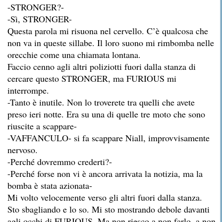
-STRONGER?-
-Sì, STRONGER-
Questa parola mi risuona nel cervello. C’è qualcosa che
non va in queste sillabe. Il loro suono mi rimbomba nelle
orecchie come una chiamata lontana.
Faccio cenno agli altri poliziotti fuori dalla stanza di
cercare questo STRONGER, ma FURIOUS mi
interrompe.
-Tanto è inutile. Non lo troverete tra quelli che avete
preso ieri notte. Era su una di quelle tre moto che sono
riuscite a scappare-
-VAFFANCULO- si fa scappare Niall, improvvisamente
nervoso.
-Perché dovremmo crederti?-
-Perché forse non vi è ancora arrivata la notizia, ma la
bomba è stata azionata-
Mi volto velocemente verso gli altri fuori dalla stanza.
Sto sbagliando e lo so. Mi sto mostrando debole davanti
agli occhi di FURIOUS. Ma non riesco a non farlo, a non