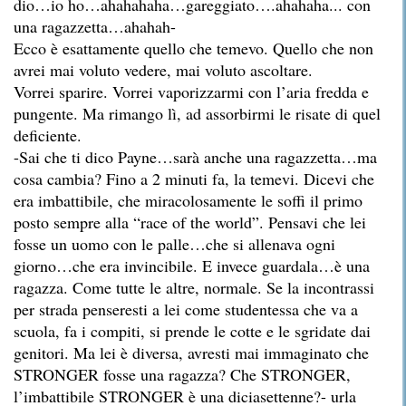
dio…io ho…ahahahaha…gareggiato….ahahaha... con
una ragazzetta…ahahah-
Ecco è esattamente quello che temevo. Quello che non
avrei mai voluto vedere, mai voluto ascoltare.
Vorrei sparire. Vorrei vaporizzarmi con l’aria fredda e
pungente. Ma rimango lì, ad assorbirmi le risate di quel
deficiente.
-Sai che ti dico Payne…sarà anche una ragazzetta…ma
cosa cambia? Fino a 2 minuti fa, la temevi. Dicevi che
era imbattibile, che miracolosamente le soffi il primo
posto sempre alla “race of the world”. Pensavi che lei
fosse un uomo con le palle…che si allenava ogni
giorno…che era invincibile. E invece guardala…è una
ragazza. Come tutte le altre, normale. Se la incontrassi
per strada penseresti a lei come studentessa che va a
scuola, fa i compiti, si prende le cotte e le sgridate dai
genitori. Ma lei è diversa, avresti mai immaginato che
STRONGER fosse una ragazza? Che STRONGER,
l’imbattibile STRONGER è una diciasettenne?- urla