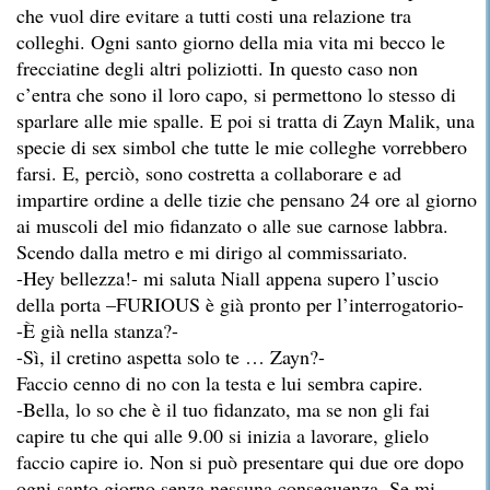
che vuol dire evitare a tutti costi una relazione tra
colleghi. Ogni santo giorno della mia vita mi becco le
frecciatine degli altri poliziotti. In questo caso non
c’entra che sono il loro capo, si permettono lo stesso di
sparlare alle mie spalle. E poi si tratta di Zayn Malik, una
specie di sex simbol che tutte le mie colleghe vorrebbero
farsi. E, perciò, sono costretta a collaborare e ad
impartire ordine a delle tizie che pensano 24 ore al giorno
ai muscoli del mio fidanzato o alle sue carnose labbra.
Scendo dalla metro e mi dirigo al commissariato.
-Hey bellezza!- mi saluta Niall appena supero l’uscio
della porta –FURIOUS è già pronto per l’interrogatorio-
-È già nella stanza?-
-Sì, il cretino aspetta solo te … Zayn?-
Faccio cenno di no con la testa e lui sembra capire.
-Bella, lo so che è il tuo fidanzato, ma se non gli fai
capire tu che qui alle 9.00 si inizia a lavorare, glielo
faccio capire io. Non si può presentare qui due ore dopo
ogni santo giorno senza nessuna conseguenza. Se mi