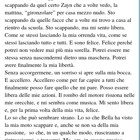
scappando da quel certo Zayn che a volte vedo, la
mattina, “gironzolare” per casa mezzo nudo. Sto
scappando da quelle facce che a volte mi trovo a casa al
rientro da scuola. Sto scappando, ma mi sento libera.
Come se stessi lasciando la mia orrenda vita, come se
stessi lasciando tutto e tutti. E sono felice. Felice perché
potrei non vedere mai più mia sorella. Potrei essere me
stessa senza nascondermi dietro una maschera. Potrei
avere finalmente la mia libertà.
Senza accorgermene, un sorriso si apre sulla mia bocca.
E accellero. Accellero come per far capire a tutti che
finalmente posso fare quello che mi pare. Posso essere
libera delle mie azioni. Il rombo del motore risuona nelle
mie orecchie, e mi sembra come musica. Mi sento libera
e, per la prima volta della mia vita, felice.
Lo so che può sembrare strano. Lo so che Bella ha visto
la mia moto scappare e, anche se non sa della mia
passione, so che, in un qualche modo, riusciranno a
rintracciarmi, a trovarmi. Ma, ora, in questo preciso