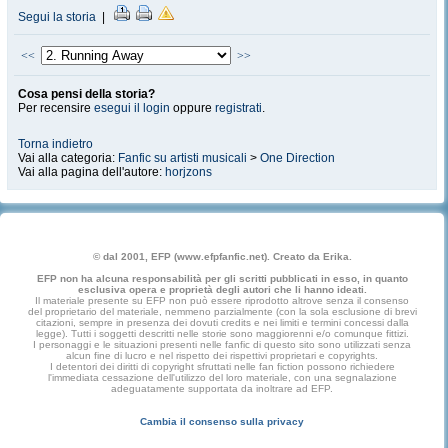
Segui la storia
|
<<
>>
Cosa pensi della storia?
Per recensire
esegui il login
oppure
registrati
.
Torna indietro
Vai alla categoria:
Fanfic su artisti musicali
>
One Direction
Vai alla pagina dell'autore:
horjzons
© dal 2001, EFP (www.efpfanfic.net). Creato da Erika.
EFP non ha alcuna responsabilità per gli scritti pubblicati in esso, in quanto
esclusiva opera e proprietà degli autori che li hanno ideati.
Il materiale presente su EFP non può essere riprodotto altrove senza il consenso
del proprietario del materiale, nemmeno parzialmente (con la sola esclusione di brevi
citazioni, sempre in presenza dei dovuti credits e nei limiti e termini concessi dalla
legge). Tutti i soggetti descritti nelle storie sono maggiorenni e/o comunque fittizi.
I personaggi e le situazioni presenti nelle fanfic di questo sito sono utilizzati senza
alcun fine di lucro e nel rispetto dei rispettivi proprietari e copyrights.
I detentori dei diritti di copyright sfruttati nelle fan fiction possono richiedere
l'immediata cessazione dell'utilizzo del loro materiale, con una segnalazione
adeguatamente supportata da inoltrare ad EFP.
Cambia il consenso sulla privacy