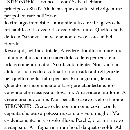
–STRONGER… oh no … com’è che ti chiami …
principessa Sissi? Ahahaha- questa volta si rivolge a me
per poi entrare nell’Hotel.
Io rimango immobile. Immobile a fissare il ragazzo che
mi ha difeso. Lo vedo. Lo vedo abbattutto. Quello che ha
detto lo “stronzo” mi sa che non deve essere un bel
ricordo.
Resto qui, nel buio totale. A vedere Tomlinson dare uno
spintone alla sua moto facendola cadere per terra e a
urlare come un matto. Non faccio niente. Non vado ad
aiutarlo, non vado a calmarlo, non vado a dirgli grazie
per quello che ha fatto per me. Rimango qui, ferma.
Quando ho incominciato a fare gare clandestine, ero
convinta che riuscissi a sfogarmi. A diventare più forte. A
creare una nuova me. Non per altro avevo scelto il nome
STRONGER. Credevo che con un nome così, con le
capicità che avevo potessi riuscire a vivere meglio. Ma
evidentemente mi ero solo illusa. Perché, ora, mi ritrovo
a scappare. A rifugiarmi in un hotel da quatto soldi. Ad