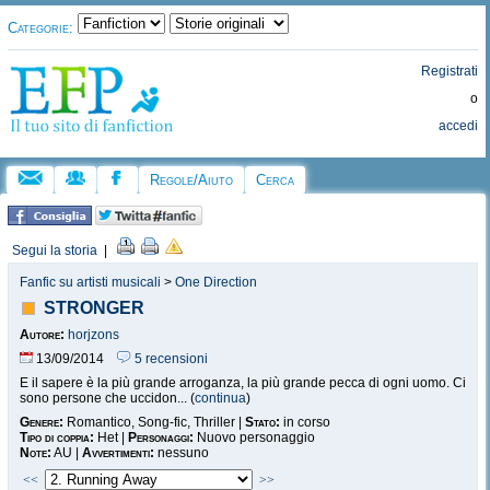
Categorie:
Registrati
o
accedi
Regole/Aiuto
Cerca
Segui la storia
|
Fanfic su artisti musicali
>
One Direction
STRONGER
Autore:
horjzons
13/09/2014
5 recensioni
E il sapere è la più grande arroganza, la più grande pecca di ogni uomo. Ci
sono persone che uccidon... (
continua
)
Genere:
Romantico, Song-fic, Thriller |
Stato:
in corso
Tipo di coppia:
Het |
Personaggi:
Nuovo personaggio
Note:
AU |
Avvertimenti:
nessuno
<<
>>