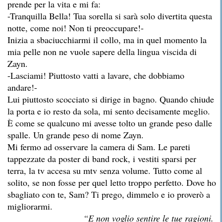
prende per la vita e mi fa:
-Tranquilla Bella! Tua sorella si sarà solo divertita questa
notte, come noi! Non ti preoccupare!-
Inizia a sbaciucchiarmi il collo, ma in quel momento la
mia pelle non ne vuole sapere della lingua viscida di
Zayn.
-Lasciami! Piuttosto vatti a lavare, che dobbiamo
andare!-
Lui piuttosto scocciato si dirige in bagno. Quando chiude
la porta e io resto da sola, mi sento decisamente meglio.
È come se qualcuno mi avesse tolto un grande peso dalle
spalle. Un grande peso di nome Zayn.
Mi fermo ad osservare la camera di Sam. Le pareti
tappezzate da poster di band rock, i vestiti sparsi per
terra, la tv accesa su mtv senza volume. Tutto come al
solito, se non fosse per quel letto troppo perfetto. Dove ho
sbagliato con te, Sam? Ti prego, dimmelo e io proverò a
migliorarmi.
“E non voglio sentire le tue ragioni.