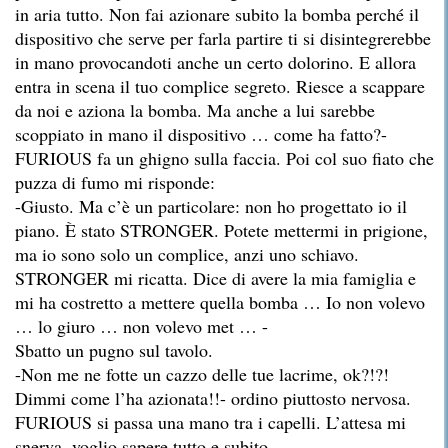
in aria tutto. Non fai azionare subito la bomba perché il
dispositivo che serve per farla partire ti si disintegrerebbe
in mano provocandoti anche un certo dolorino. E allora
entra in scena il tuo complice segreto. Riesce a scappare
da noi e aziona la bomba. Ma anche a lui sarebbe
scoppiato in mano il dispositivo … come ha fatto?-
FURIOUS fa un ghigno sulla faccia. Poi col suo fiato che
puzza di fumo mi risponde:
-Giusto. Ma c’è un particolare: non ho progettato io il
piano. È stato STRONGER. Potete mettermi in prigione,
ma io sono solo un complice, anzi uno schiavo.
STRONGER mi ricatta. Dice di avere la mia famiglia e
mi ha costretto a mettere quella bomba … Io non volevo
… lo giuro … non volevo met … -
Sbatto un pugno sul tavolo.
-Non me ne fotte un cazzo delle tue lacrime, ok?!?!
Dimmi come l’ha azionata!!- ordino piuttosto nervosa.
FURIOUS si passa una mano tra i capelli. L’attesa mi
snerva, voglio sapere tutto e subito.