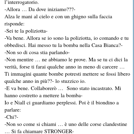
l’interrogatorio.
-Allora … Da dove iniziamo???-
Alza le mani al cielo e con un ghigno sulla faccia
risponde:
-Sei te la poliziotta-
-Va bene. Allora se io sono la poliziotta, io comando e tu
obbedisci. Hai messo tu la bomba nella Casa Bianca?-
-Non so di cosa stia parlando-
-Non mentire … ne abbiamo le prove. Ma se tu ci dici la
verità, forse ti farai qualche anno in meno di carcere …
Ti immagini quante bombe potresti mettere se fossi libero
qualche anno in più??- lo stuzzico io.
-E va bene. Collaborerò … Sono stato incastrato. Mi
hanno costretto a mettere la bomba-
Io e Niall ci guardiamo perplessi. Poi è il biondino a
parlare:
-Chi?-
-Non so come si chiami … è uno delle corse clandestine
… Si fa chiamare STRONGER-