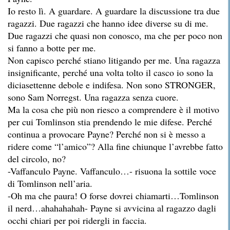
Io resto lì. A guardare. A guardare la discussione tra due
ragazzi. Due ragazzi che hanno idee diverse su di me.
Due ragazzi che quasi non conosco, ma che per poco non
si fanno a botte per me.
Non capisco perché stiano litigando per me. Una ragazza
insignificante, perché una volta tolto il casco io sono la
diciasettenne debole e indifesa. Non sono STRONGER,
sono Sam Norregst. Una ragazza senza cuore.
Ma la cosa che più non riesco a comprendere è il motivo
per cui Tomlinson stia prendendo le mie difese. Perché
continua a provocare Payne? Perché non si è messo a
ridere come “l’amico”? Alla fine chiunque l’avrebbe fatto
del circolo, no?
-Vaffanculo Payne. Vaffanculo…- risuona la sottile voce
di Tomlinson nell’aria.
-Oh ma che paura! O forse dovrei chiamarti…Tomlinson
il nerd…ahahahahah- Payne si avvicina al ragazzo dagli
occhi chiari per poi ridergli in faccia.