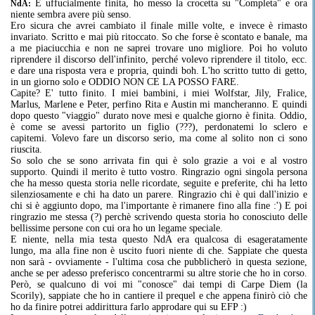
È uffucialmente finita, ho messo la crocetta su "Completa" e ora
NdA:
niente sembra avere più senso.
Ero sicura che avrei cambiato il finale mille volte, e invece è rimasto
invariato. Scritto e mai più ritoccato. So che forse è scontato e banale, ma
a me piaciucchia e non ne saprei trovare uno migliore. Poi ho voluto
riprendere il discorso dell'infinito, perché volevo riprendere il titolo, ecc.
e dare una risposta vera e propria, quindi boh. L'ho scritto tutto di getto,
in un giorno solo e ODDIO NON CE LA POSSO FARE.
Capite? E' tutto finito. I miei bambini, i miei Wolfstar, Jily, Fralice,
Marlus, Marlene e Peter, perfino Rita e Austin mi mancheranno. E quindi
dopo questo "viaggio" durato nove mesi e qualche giorno è finita. Oddio,
è come se avessi partorito un figlio (???), perdonatemi lo sclero e
capitemi. Volevo fare un discorso serio, ma come al solito non ci sono
riuscita.
So solo che se sono arrivata fin qui è solo grazie a voi e al vostro
supporto. Quindi il merito è tutto vostro. Ringrazio ogni singola persona
che ha messo questa storia nelle ricordate, seguite e preferite, chi ha letto
silenziosamente e chi ha dato un parere. Ringrazio chi è qui dall'inizio e
chi si è aggiunto dopo, ma l'importante è rimanere fino alla fine :') E poi
ringrazio me stessa (?) perchè scrivendo questa storia ho conosciuto delle
bellissime persone con cui ora ho un legame speciale.
E niente, nella mia testa questo NdA era qualcosa di esageratamente
lungo, ma alla fine non è uscito fuori niente di che. Sappiate che questa
non sarà - ovviamente - l'ultima cosa che pubblicherò in questa sezione,
anche se per adesso preferisco concentrarmi su altre storie che ho in corso.
Però, se qualcuno di voi mi "conosce" dai tempi di Carpe Diem (la
Scorily), sappiate che ho in cantiere il prequel e che appena finirò ciò che
ho da finire potrei addirittura farlo approdare qui su EFP :)