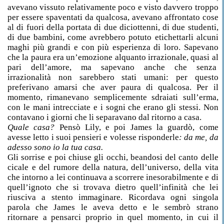
avevano vissuto relativamente poco e visto davvero troppo
per essere spaventati da qualcosa, avevano affrontato cose
al di fuori della portata di due diciottenni, di due studenti,
di due bambini, come avrebbero potuto etichettarli alcuni
maghi più grandi e con più esperienza di loro. Sapevano
che la paura era un’emozione alquanto irrazionale, quasi al
pari dell’amore, ma sapevano anche che senza
irrazionalità non sarebbero stati umani: per questo
preferivano amarsi che aver paura di qualcosa. Per il
momento, rimanevano semplicemente sdraiati sull’erma,
con le mani intrecciate e i sogni che erano gli stessi. Non
contavano i giorni che li separavano dal ritorno a casa.
Quale casa?
Pensò Lily, e poi James la guardò, come
avesse letto i suoi pensieri e volesse risponderle
: da me, da
adesso sono io la tua casa.
Gli sorrise e poi chiuse gli occhi, beandosi del canto delle
cicale e del rumore della natura, dell’universo, della vita
che intorno a lei continuava a scorrere inesorabilmente e di
quell’ignoto che si trovava dietro quell’infinità che lei
riusciva a stento immaginare. Ricordava ogni singola
parola che James le aveva detto e le sembrò strano
ritornare a pensarci proprio in quel momento, in cui il