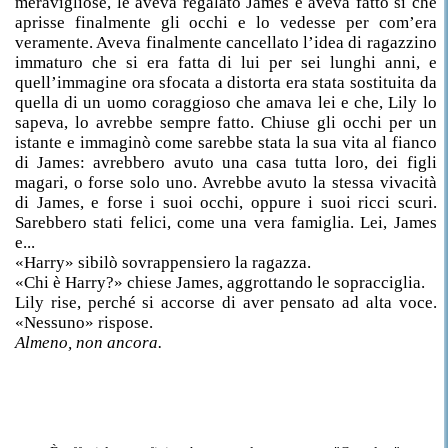
meravigliose, le aveva regalato James e aveva fatto sì che
aprisse finalmente gli occhi e lo vedesse per com’era
veramente. Aveva finalmente cancellato l’idea di ragazzino
immaturo che si era fatta di lui per sei lunghi anni, e
quell’immagine ora sfocata a distorta era stata sostituita da
quella di un uomo coraggioso che amava lei e che, Lily lo
sapeva, lo avrebbe sempre fatto. Chiuse gli occhi per un
istante e immaginò come sarebbe stata la sua vita al fianco
di James: avrebbero avuto una casa tutta loro, dei figli
magari, o forse solo uno. Avrebbe avuto la stessa vivacità
di James, e forse i suoi occhi, oppure i suoi ricci scuri.
Sarebbero stati felici, come una vera famiglia. Lei, James
e...
«Harry» sibilò sovrappensiero la ragazza.
«Chi è Harry?» chiese James, aggrottando le sopracciglia.
Lily rise, perché si accorse di aver pensato ad alta voce.
«Nessuno» rispose.
Almeno, non ancora.