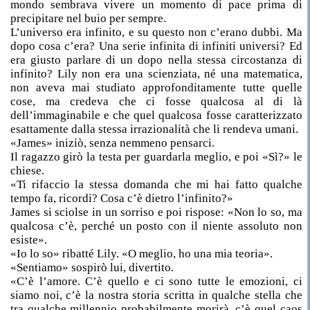
mondo sembrava vivere un momento di pace prima di
precipitare nel buio per sempre.
L’universo era infinito, e su questo non c’erano dubbi. Ma
dopo cosa c’era? Una serie infinita di infiniti universi? Ed
era giusto parlare di un dopo nella stessa circostanza di
infinito? Lily non era una scienziata, né una matematica,
non aveva mai studiato approfonditamente tutte quelle
cose, ma credeva che ci fosse qualcosa al di là
dell’immaginabile e che quel qualcosa fosse caratterizzato
esattamente dalla stessa irrazionalità che li rendeva umani.
«James» iniziò, senza nemmeno pensarci.
Il ragazzo girò la testa per guardarla meglio, e poi «Sì?» le
chiese.
«Ti rifaccio la stessa domanda che mi hai fatto qualche
tempo fa, ricordi? Cosa c’è dietro l’infinito?»
James si sciolse in un sorriso e poi rispose: «Non lo so, ma
qualcosa c’è, perché un posto con il niente assoluto non
esiste».
«Io lo so» ribatté Lily. «O meglio, ho una mia teoria».
«Sentiamo» sospirò lui, divertito.
«C’è l’amore. C’è quello e ci sono tutte le emozioni, ci
siamo noi, c’è la nostra storia scritta in qualche stella che
tra qualche millennio probabilmente morirà, c’è quel caos