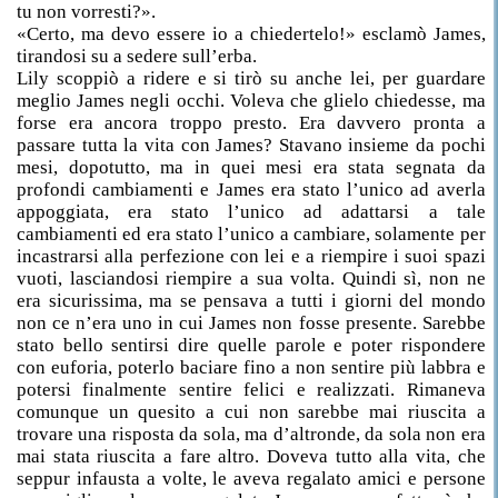
tu non vorresti?».
«Certo, ma devo essere io a chiedertelo!» esclamò James,
tirandosi su a sedere sull’erba.
Lily scoppiò a ridere e si tirò su anche lei, per guardare
meglio James negli occhi. Voleva che glielo chiedesse, ma
forse era ancora troppo presto. Era davvero pronta a
passare tutta la vita con James? Stavano insieme da pochi
mesi, dopotutto, ma in quei mesi era stata segnata da
profondi cambiamenti e James era stato l’unico ad averla
appoggiata, era stato l’unico ad adattarsi a tale
cambiamenti ed era stato l’unico a cambiare, solamente per
incastrarsi alla perfezione con lei e a riempire i suoi spazi
vuoti, lasciandosi riempire a sua volta. Quindi sì, non ne
era sicurissima, ma se pensava a tutti i giorni del mondo
non ce n’era uno in cui James non fosse presente. Sarebbe
stato bello sentirsi dire quelle parole e poter rispondere
con euforia, poterlo baciare fino a non sentire più labbra e
potersi finalmente sentire felici e realizzati. Rimaneva
comunque un quesito a cui non sarebbe mai riuscita a
trovare una risposta da sola, ma d’altronde, da sola non era
mai stata riuscita a fare altro. Doveva tutto alla vita, che
seppur infausta a volte, le aveva regalato amici e persone