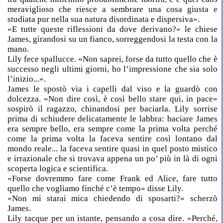
meraviglioso che riesce a sembrare una cosa giusta e
studiata pur nella sua natura disordinata e dispersiva».
«E tutte queste riflessioni da dove derivano?» le chiese
James, girandosi su un fianco, sorreggendosi la testa con la
mano.
Lily fece spallucce. «Non saprei, forse da tutto quello che è
successo negli ultimi giorni, ho l’impressione che sia solo
l’inizio...».
James le spostò via i capelli dal viso e la guardò con
dolcezza. «Non dire così, è così bello stare qui, in pace»
sospirò il ragazzo, chinandosi per baciarla. Lily sorrise
prima di schiudere delicatamente le labbra: baciare James
era sempre bello, era sempre come la prima volta perché
come la prima volta la faceva sentire così lontano dal
mondo reale... la faceva sentire quasi in quel posto mistico
e irrazionale che si trovava appena un po’ più in là di ogni
scoperta logica e scientifica.
«Forse dovremmo fare come Frank ed Alice, fare tutto
quello che vogliamo finché c’è tempo» disse Lily.
«Non mi starai mica chiedendo di sposarti?» scherzò
James.
Lily tacque per un istante, pensando a cosa dire. «Perché,