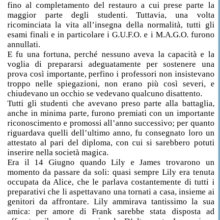
fino al completamento del restauro a cui prese parte la
maggior parte degli studenti. Tuttavia, una volta
ricominciata la vita all’insegna della normalità, tutti gli
esami finali e in particolare i G.U.F.O. e i M.A.G.O. furono
annullati.
E fu una fortuna, perché nessuno aveva la capacità e la
voglia di prepararsi adeguatamente per sostenere una
prova così importante, perfino i professori non insistevano
troppo nelle spiegazioni, non erano più così severi, e
chiudevano un occhio se vedevano qualcuno disattento.
Tutti gli studenti che avevano preso parte alla battaglia,
anche in minima parte, furono premiati con un importante
riconoscimento e promossi all’anno successivo; per quanto
riguardava quelli dell’ultimo anno, fu consegnato loro un
attestato al pari del diploma, con cui si sarebbero potuti
inserire nella società magica.
Era il 14 Giugno quando Lily e James trovarono un
momento da passare da soli: quasi sempre Lily era tenuta
occupata da Alice, che le parlava costantemente di tutti i
preparativi che li aspettavano una tornati a casa, insieme ai
genitori da affrontare. Lily ammirava tantissimo la sua
amica: per amore di Frank sarebbe stata disposta ad