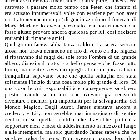
affrontare il mondo a mani nude. D’altra parte, James si era
ritrovato a passare molto tempo con Peter, che intanto si
era scusato innumerevoli volte con Marlene per non aver
mostrato nemmeno un po’ di gentilezza dopo il funerale di
Mary. Marlene lo aveva perdonato, ma non riteneva che
fosse giusto provare ancora qualcosa per lui, così decisero
entrambi di rimanere amici.
Quel giorno faceva abbastanza caldo e l’aria era secca e
afosa, non tirava nemmeno un filo di vento e i due ragazzi
si riparavano dai raggi del sole sotto l’ombra di un grande
albero, distesi sul prato. Era bello pensare che fosse tutto
finito, ma mentre vivevano quegli attimi di pura calma e
tranquillità, sapevano bene che quella battaglia era stata
solamente l’inizio di una cosa molto più grande di loro. Di
una cosa le cui responsabilità e conseguenze sarebbero
presto ricadute su di loro, che avevano già deciso di
diventare i membri più importanti per la salvaguardia del
Mondo Magico. Degli Auror. James stentava ancora a
crederci, e Lily non avrebbe mai immaginato di sentire
dentro di sé quella scintilla che l’avrebbe portata a
sopportare mesi e mesi di addestramento in mezzo al fango
e alle intemperie, ma solo guardando James sapeva che ne
sarebbe valsa la pena. Non avevano paura, loro due,