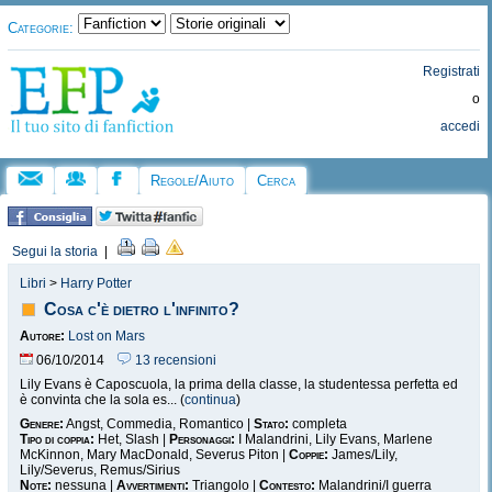
Categorie:
Registrati
o
accedi
Regole/Aiuto
Cerca
Segui la storia
|
Libri
>
Harry Potter
Cosa c'è dietro l'infinito?
Autore:
Lost on Mars
06/10/2014
13 recensioni
Lily Evans è Caposcuola, la prima della classe, la studentessa perfetta ed
è convinta che la sola es... (
continua
)
Genere:
Angst, Commedia, Romantico |
Stato:
completa
Tipo di coppia:
Het, Slash |
Personaggi:
I Malandrini, Lily Evans, Marlene
McKinnon, Mary MacDonald, Severus Piton |
Coppie:
James/Lily,
Lily/Severus, Remus/Sirius
Note:
nessuna |
Avvertimenti:
Triangolo |
Contesto:
Malandrini/I guerra