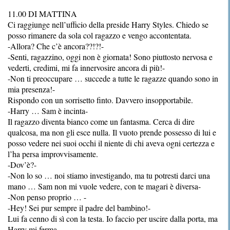
11.00 DI MATTINA
Ci raggiunge nell’ufficio della preside Harry Styles. Chiedo se
posso rimanere da sola col ragazzo e vengo accontentata.
-Allora? Che c’è ancora??!?!-
-Senti, ragazzino, oggi non è giornata! Sono piuttosto nervosa e
vederti, credimi, mi fa innervosire ancora di più!-
-Non ti preoccupare … succede a tutte le ragazze quando sono in
mia presenza!-
Rispondo con un sorrisetto finto. Davvero insopportabile.
-Harry … Sam è incinta-
Il ragazzo diventa bianco come un fantasma. Cerca di dire
qualcosa, ma non gli esce nulla. Il vuoto prende possesso di lui e
posso vedere nei suoi occhi il niente di chi aveva ogni certezza e
l’ha persa improvvisamente.
-Dov’è?-
-Non lo so … noi stiamo investigando, ma tu potresti darci una
mano … Sam non mi vuole vedere, con te magari è diversa-
-Non penso proprio … -
-Hey! Sei pur sempre il padre del bambino!-
Lui fa cenno di sì con la testa. Io faccio per uscire dalla porta, ma
Harry mi ferma.