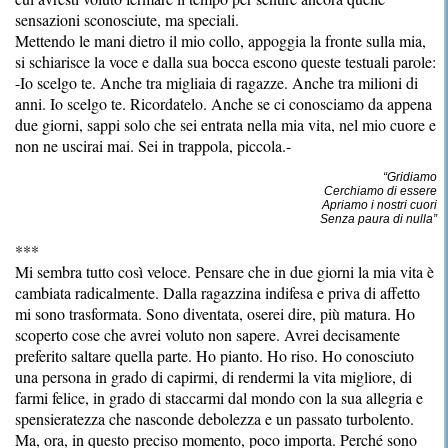
sensazioni sconosciute, ma speciali.
Mettendo le mani dietro il mio collo, appoggia la fronte sulla mia,
si schiarisce la voce e dalla sua bocca escono queste testuali parole:
-Io scelgo te. Anche tra migliaia di ragazze. Anche tra milioni di
anni. Io scelgo te. Ricordatelo. Anche se ci conosciamo da appena
due giorni, sappi solo che sei entrata nella mia vita, nel mio cuore e
non ne uscirai mai. Sei in trappola, piccola.-
“Gridiamo
Cerchiamo di essere
Apriamo i nostri cuori
Senza paura di nulla
”
***
Mi sembra tutto così veloce. Pensare che in due giorni la mia vita è
cambiata radicalmente. Dalla ragazzina indifesa e priva di affetto
mi sono trasformata. Sono diventata, oserei dire, più matura. Ho
scoperto cose che avrei voluto non sapere. Avrei decisamente
preferito saltare quella parte. Ho pianto. Ho riso. Ho conosciuto
una persona in grado di capirmi, di rendermi la vita migliore, di
farmi felice, in grado di staccarmi dal mondo con la sua allegria e
spensieratezza che nasconde debolezza e un passato turbolento.
Ma, ora, in questo preciso momento, poco importa. Perché sono