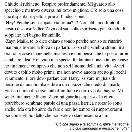
Chiudo il rubinetto. Respiro profondamente. Mi guardo allo
specchio e mi trovo diversa, mi trovo migliore. C’è solo una cosa
che è sparita, rispetto a prima: l’indecisione.
-Hey! Perché sei scappata via prima?!?! Non abbiamo finito il
nostro discorso!- dice Zayn col suo solito sorrisetto penetrando di
soppiatto nel bagno femminile.
-Zayn Malik, te lo dico chiaro e tondo perché non so se riuscirò
mai più a trovare la forza di parlarti. Lo so che sembra strano, ma
ora ho le cose chiare nella mia testa e non penso che tu possa farmi
cambiare idea. Ho avuto una specie di illuminazione e in ogni caso
ho finalmente compreso che non sei l’uomo della mia vita. Avrei
dovuto capirlo molto prima, ma non avevo ancora aperto gli occhi
veramente. E ora devo parlare con Harry, salvare migliaia di
persone da una bomba e dire a un ragazzo che credo di amarlo!-
Finisco il mio discorso tutto d’un fiato e corro via dal bagno. Mi
sento finalmente libera. Zayn mi guarda perplesso. In effetti
potrebbero sembrare parole di una pazza isterica e forse lo sono
anche. Ma ora ho altro da fare e non ho tempo di rimproverarmi
per come gli ho detto che non volevo stare insieme a lui.
“
Ciò che siamo è la somma di mille menzogne
ciò che sappiamo è pressochè nulla”