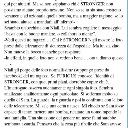
qui per aiutarti. Ma se non sappiamo chi è STRONGER non
possiamo aiutare proprio nessuno. Non so se tu sia stato costretto
veramente ad azionarla quella bomba, ma a maggior ragione, se lo
sei stato, aiutaci a mandarli all’inferno!-
Scambio un’occhiata con Niall. Lui sembra cogliere il messaggio:
“basta con le buone maniere, o collabora o niente”.
-Vedi questi tre ragazzi … Chi è STRONGER?- gli mostro le foto
prese dalle telecamere di sicurezza dell’ospedale. Ma lui sta zitto.
Non muove la bocca neanche per respirare.
-In effetti, in quelle foto non si vedono bene … ora ti diamo queste
… -
Niall gli porge delle foto normalissime (suppongo prese da
facebook) dei tre ragazzi. Se FURIOUS conosce l’identità di
STRONGER, con quei primi piani, dovrebbe capire chi è.
L’interrogato osserva attentamente ogni singola foto. Sembra
analizzare analiticamente ogni particolare. Si sofferma molto su
quella di Sam. La guarda, la riguarda e poi la confronta con le foto
delle telecamere. Mi sale una certa nausea. Mi chiedo se Sam fosse
capace di tanto: mettere una bomba, ricattare un uomo rapendo la
sua famiglia. Una situazione del genere un mese fa mi sarebbe
sembrata assurda. Pensavo che la cosa più ribelle che Sam avesse