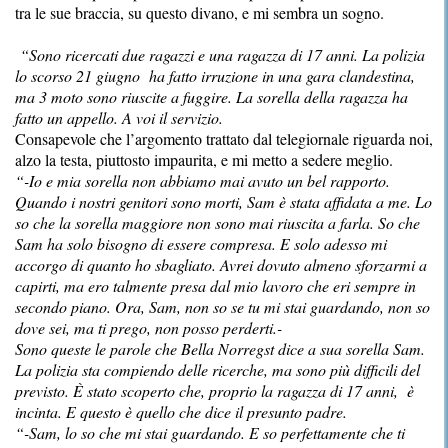
tra le sue braccia, su questo divano, e mi sembra un sogno.
“Sono ricercati due ragazzi e una ragazza di 17 anni. La polizia
lo scorso 21 giugno ha fatto irruzione in una gara clandestina,
ma 3 moto sono riuscite a fuggire. La sorella della ragazza ha
fatto un appello. A voi il servizio.
Consapevole che l’argomento trattato dal telegiornale riguarda noi,
alzo la testa, piuttosto impaurita, e mi metto a sedere meglio.
“-Io e mia sorella non abbiamo mai avuto un bel rapporto.
Quando i nostri genitori sono morti, Sam è stata affidata a me. Lo
so che la sorella maggiore non sono mai riuscita a farla. So che
Sam ha solo bisogno di essere compresa. E solo adesso mi
accorgo di quanto ho sbagliato. Avrei dovuto almeno sforzarmi a
capirti, ma ero talmente presa dal mio lavoro che eri sempre in
secondo piano. Ora, Sam, non so se tu mi stai guardando, non so
dove sei, ma ti prego, non posso perderti.-
Sono queste le parole che Bella Norregst dice a sua sorella Sam.
La polizia sta compiendo delle ricerche, ma sono più difficili del
previsto. È stato scoperto che, proprio la ragazza di 17 anni, è
incinta. E questo è quello che dice il presunto padre.
“-Sam, lo so che mi stai guardando. E so perfettamente che ti