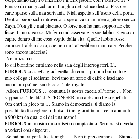
Finisco di mangiucchiarmi l’unghia del pollice destro. Fisso le
carte sparse sulla mia scrivania. Niall aspetta sull’uscio della porta.
Dentro i suoi occhi intravedo la speranza di un interrogatorio senza
Zayn. Non gli è mai piaciuto. O forse non ha mai sopportato che
fosse il mio ragazzo. Mi fermo ad osservare le sue labbra. Cerco di
capire dentro di me cosa voglio dalla vita. Quelle labbra rosse,
carnose. Labbra dolci, che non mi tratterebbero mai male. Perché
sono ancora indecisa?
-No, iniziamo-
Io e il biondino entriamo nella sala degli interrogatori. Lì,
FURIOUS ci aspetta giocherellando con la propria barba. Io e il
mio collega ci sediamo, beviamo un sorso di caffè e lasciamo
ancora un po’ nel suo brodo l’interrogato.
-Allora FURIOUS … continua la nostra caccia all’uomo … Non
sappiamo l’identità di STRONGER, ma abbiamo tre sospettati.
Ora entri in gioco tu … Siamo in democrazia, ti diamo la
possibilità di scegliere: o finisci i tuoi giorni in una cella ammuffita
a 900 km da qua, o ci dai una mano!-
FURIOUS mi mostra un sorrisetto compiaciuto. Sembra si diverta
a vederci così disperati.
-Se hai paura per la tua famiglia … Non ti preoccupare … Siamo