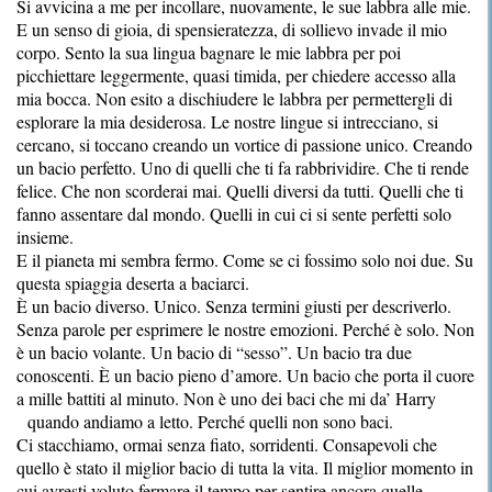
Si avvicina a me per incollare, nuovamente, le sue labbra alle mie.
E un senso di gioia, di spensieratezza, di sollievo invade il mio
corpo. Sento la sua lingua bagnare le mie labbra per poi
picchiettare leggermente, quasi timida, per chiedere accesso alla
mia bocca. Non esito a dischiudere le labbra per permettergli di
esplorare la mia desiderosa. Le nostre lingue si intrecciano, si
cercano, si toccano creando un vortice di passione unico. Creando
un bacio perfetto. Uno di quelli che ti fa rabbrividire. Che ti rende
felice. Che non scorderai mai. Quelli diversi da tutti. Quelli che ti
fanno assentare dal mondo. Quelli in cui ci si sente perfetti solo
insieme.
E il pianeta mi sembra fermo. Come se ci fossimo solo noi due. Su
questa spiaggia deserta a baciarci.
È un bacio diverso. Unico. Senza termini giusti per descriverlo.
Senza parole per esprimere le nostre emozioni. Perché è solo. Non
è un bacio volante. Un bacio di “sesso”. Un bacio tra due
conoscenti. È un bacio pieno d’amore. Un bacio che porta il cuore
a mille battiti al minuto. Non è uno dei baci che mi da’ Harry
quando andiamo a letto. Perché quelli non sono baci.
Ci stacchiamo, ormai senza fiato, sorridenti. Consapevoli che
quello è stato il miglior bacio di tutta la vita. Il miglior momento in
cui avresti voluto fermare il tempo per sentire ancora quelle