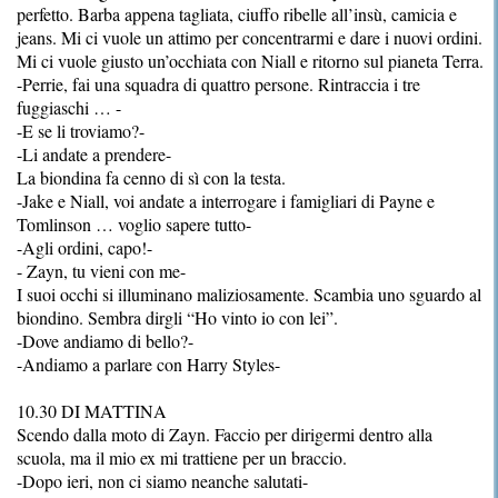
perfetto. Barba appena tagliata, ciuffo ribelle all’insù, camicia e
jeans. Mi ci vuole un attimo per concentrarmi e dare i nuovi ordini.
Mi ci vuole giusto un’occhiata con Niall e ritorno sul pianeta Terra.
-Perrie, fai una squadra di quattro persone. Rintraccia i tre
fuggiaschi … -
-E se li troviamo?-
-Li andate a prendere-
La biondina fa cenno di sì con la testa.
-Jake e Niall, voi andate a interrogare i famigliari di Payne e
Tomlinson … voglio sapere tutto-
-Agli ordini, capo!-
- Zayn, tu vieni con me-
I suoi occhi si illuminano maliziosamente. Scambia uno sguardo al
biondino. Sembra dirgli “Ho vinto io con lei”.
-Dove andiamo di bello?-
-Andiamo a parlare con Harry Styles-
10.30 DI MATTINA
Scendo dalla moto di Zayn. Faccio per dirigermi dentro alla
scuola, ma il mio ex mi trattiene per un braccio.
-Dopo ieri, non ci siamo neanche salutati-