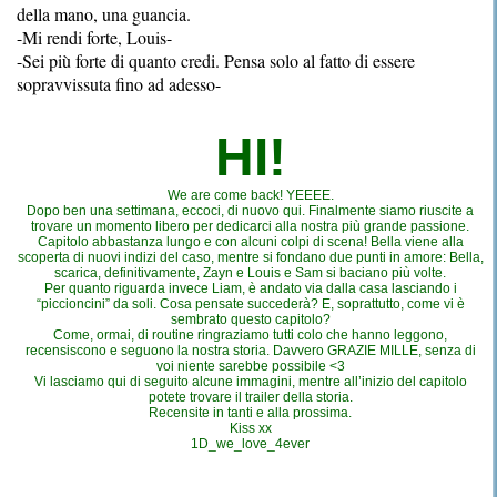
della mano, una guancia.
-Mi rendi forte, Louis-
-Sei più forte di quanto credi. Pensa solo al fatto di essere
sopravvissuta fino ad adesso-
HI!
We are come back! YEEEE.
Dopo ben una settimana, eccoci, di nuovo qui. Finalmente siamo riuscite a
trovare un momento libero per dedicarci alla nostra più grande passione.
Capitolo abbastanza lungo e con alcuni colpi di scena! Bella viene alla
scoperta di nuovi indizi del caso, mentre si fondano due punti in amore: Bella,
scarica, definitivamente, Zayn e Louis e Sam si baciano più volte.
Per quanto riguarda invece Liam, è andato via dalla casa lasciando i
“piccioncini” da soli. Cosa pensate succederà? E, soprattutto, come vi è
sembrato questo capitolo?
Come, ormai, di routine ringraziamo tutti colo che hanno leggono,
recensiscono e seguono la nostra storia. Davvero GRAZIE MILLE, senza di
voi niente sarebbe possibile <3
Vi lasciamo qui di seguito alcune immagini, mentre all’inizio del capitolo
potete trovare il trailer della storia.
Recensite in tanti e alla prossima.
Kiss xx
1D_we_love_4ever