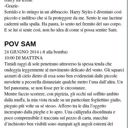
-Grazie-
Sorrido e lo stringo in un abbraccio. Harry Styles è diventato così
piccolo e indifeso che si fa proteggere da me. Sento le sue lacrime
cadermi sulla spalla. Ha paura, lo sento nel fremito del suo corpo.
E se lui si sente così, non ho idea di come si possa sentire Sam.
POV SAM
24 GIUGNO 2014 (-8 alla bomba)
10:00 DI MATTINA
Timidi raggi di sole penetrano attraverso la spessa tenda che
ondeggia leggermente al movimento delicato del vento. Gli squarci
azzurri di cielo dietro di essa sono ben evidenziati dalle piccole
nuvolette a pecorella distanziate qualche metro l’una dall’altra. Un
bel panorama, se non fosse per le circostanze.
Mentre faccio scorrere, con pigrizia, gli occhi sul soffitto ambito
dalla muffa, la mia vista ricade su un particolare fogliettino giallo,
piegato più volte su sé stesso. Afferro tra le dita l’oggetto
increspato dalla pieghe e lo apro. Una calligrafia disordinata e
poco comprensibile è tracciata sul pezzo di carta, macchie
d’inchiostro ben visibili sono stampati agli angoli estremi del