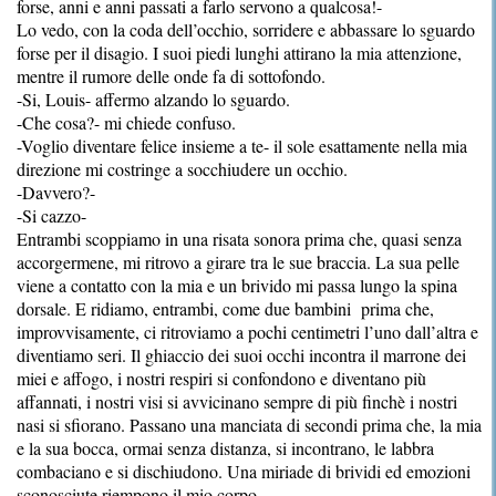
forse, anni e anni passati a farlo servono a qualcosa!-
Lo vedo, con la coda dell’occhio, sorridere e abbassare lo sguardo
forse per il disagio. I suoi piedi lunghi attirano la mia attenzione,
mentre il rumore delle onde fa di sottofondo.
-Si, Louis- affermo alzando lo sguardo.
-Che cosa?- mi chiede confuso.
-Voglio diventare felice insieme a te- il sole esattamente nella mia
direzione mi costringe a socchiudere un occhio.
-Davvero?-
-Si cazzo-
Entrambi scoppiamo in una risata sonora prima che, quasi senza
accorgermene, mi ritrovo a girare tra le sue braccia. La sua pelle
viene a contatto con la mia e un brivido mi passa lungo la spina
dorsale. E ridiamo, entrambi, come due bambini prima che,
improvvisamente, ci ritroviamo a pochi centimetri l’uno dall’altra e
diventiamo seri. Il ghiaccio dei suoi occhi incontra il marrone dei
miei e affogo, i nostri respiri si confondono e diventano più
affannati, i nostri visi si avvicinano sempre di più finchè i nostri
nasi si sfiorano. Passano una manciata di secondi prima che, la mia
e la sua bocca, ormai senza distanza, si incontrano, le labbra
combaciano e si dischiudono. Una miriade di brividi ed emozioni
sconosciute riempono il mio corpo.