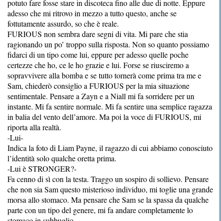
potuto fare fosse stare in discoteca fino alle due di notte. Eppure
adesso che mi ritrovo in mezzo a tutto questo, anche se
fottutamente assurdo, so che è reale.
FURIOUS non sembra dare segni di vita. Mi pare che stia
ragionando un po’ troppo sulla risposta. Non so quanto possiamo
fidarci di un tipo come lui, eppure per adesso quelle poche
certezze che ho, ce le ho grazie e lui. Forse se riusciremo a
sopravvivere alla bomba e se tutto tornerà come prima tra me e
Sam, chiederò consiglio a FURIOUS per la mia situazione
sentimentale. Pensare a Zayn e a Niall mi fa sorridere per un
instante. Mi fa sentire normale. Mi fa sentire una semplice ragazza
in balia del vento dell’amore. Ma poi la voce di FURIOUS, mi
riporta alla realtà.
-Lui-
Indica la foto di Liam Payne, il ragazzo di cui abbiamo conosciuto
l’identità solo qualche oretta prima.
-Lui è STRONGER?-
Fa cenno di sì con la testa. Traggo un sospiro di sollievo. Pensare
che non sia Sam questo misterioso individuo, mi toglie una grande
morsa allo stomaco. Ma pensare che Sam se la spassa da qualche
parte con un tipo del genere, mi fa andare completamente lo
stomaco in subbuglio.