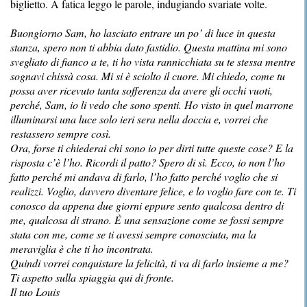
biglietto. A fatica leggo le parole, indugiando svariate volte.
Buongiorno Sam, ho lasciato entrare un po’ di luce in questa
stanza, spero non ti abbia dato fastidio. Questa mattina mi sono
svegliato di fianco a te, ti ho vista rannicchiata su te stessa mentre
sognavi chissà cosa. Mi si è sciolto il cuore. Mi chiedo, come tu
possa aver ricevuto tanta sofferenza da avere gli occhi vuoti,
perché, Sam, io li vedo che sono spenti. Ho visto in quel marrone
illuminarsi una luce solo ieri sera nella doccia e, vorrei che
restassero sempre così.
Ora, forse ti chiederai chi sono io per dirti tutte queste cose? E la
risposta c’è l’ho. Ricordi il patto? Spero di sì. Ecco, io non l’ho
fatto perché mi andava di farlo, l’ho fatto perché voglio che si
realizzi. Voglio, davvero diventare felice, e lo voglio fare con te. Ti
conosco da appena due giorni eppure sento qualcosa dentro di
me, qualcosa di strano. È una sensazione come se fossi sempre
stata con me, come se ti avessi sempre conosciuta, ma la
meraviglia è che ti ho incontrata.
Quindi vorrei conquistare la felicità, ti va di farlo insieme a me?
Ti aspetto sulla spiaggia qui di fronte.
Il tuo Louis