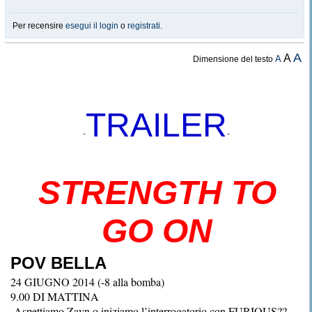
Per recensire
esegui il login
o
registrati
.
A
A
A
Dimensione del testo
TRAILER
-
-
STRENGTH TO
GO ON
POV BELLA
24 GIUGNO 2014 (-8 alla bomba)
9.00 DI MATTINA
-Aspettiamo Zayn o iniziamo l’interrogatorio con FURIOUS??-