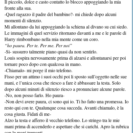
Il piccolo, dolce e casto contatto lo blocco appoggiando la mia
fronte alla sua.
-Quel ragazzo il padre del bambino?- mi chiede dopo alcuni
momenti di silenzio.
Mi allontano da lui appoggiando la schiena al divano su cui siedo.
Le immagini di quel servizio ritornano davanti a me e le parole di
Harry rimbombano nella mia mente come un coro.
“ho paura. Per te. Per me. Per noi”
-
Si- sussurro talmente piano quasi da non sentirlo.
Louis sospira nervosamente prima di alzarsi e allontanarsi per poi
tornare poco dopo con qualcosa in mano.
-Chiamalo- mi porge il mio telefono.
Fisso per un attimo i suoi occhi poi li sposto sull’oggetto nelle sue
mani, e l’unica cosa che riesco a fare è abbassare la testa. Solo
dopo alcuni minuti di silenzio riesco a pronunciare alcune parole.
-No, non posso farlo. Ho paura-
-Non devi avere paura, ci sono qui io. Ti ho fatto una promessa. Io
resto qui con te. Qualunque cosa succeda. Avanti chiamalo, è la
cosa giusta. Fidati di me-
Alzo la testa e afferro il vecchio telefono. Lo stringo tra le mie
mani prima di accenderlo e aspettare che si carichi. Apro la rubrica
con le mani tremanti.