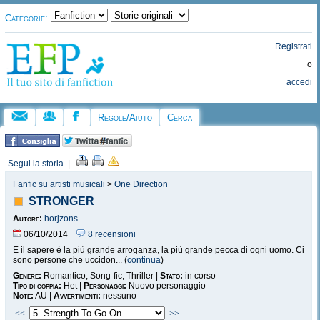
Categorie:
Registrati
o
accedi
Regole/Aiuto
Cerca
Segui la storia
|
Fanfic su artisti musicali
>
One Direction
STRONGER
Autore:
horjzons
06/10/2014
8 recensioni
E il sapere è la più grande arroganza, la più grande pecca di ogni uomo. Ci
sono persone che uccidon... (
continua
)
Genere:
Romantico, Song-fic, Thriller |
Stato:
in corso
Tipo di coppia:
Het |
Personaggi:
Nuovo personaggio
Note:
AU |
Avvertimenti:
nessuno
<<
>>