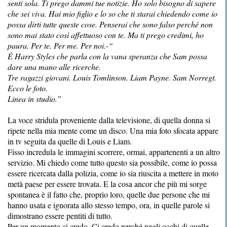
senti sola. Ti prego dammi tue notizie. Ho solo bisogno di sapere
che sei viva. Hai mio figlio e lo so che ti starai chiedendo come io
possa dirti tutte queste cose. Penserai che sono falso perché non
sono mai stato così affettuoso con te. Ma ti prego credimi, ho
paura. Per te. Per me. Per noi.-“
È Harry Styles che parla con la vana speranza che Sam possa
dare una mano alle ricerche.
Tre ragazzi giovani. Louis Tomlinson. Liam Payne. Sam Norregt.
Ecco le foto.
Linea in studio.”
La voce stridula proveniente dalla televisione, di quella donna si
ripete nella mia mente come un disco. Una mia foto sfocata appare
in tv seguita da quelle di Louis e Liam.
Fisso incredula le immagini scorrere, ormai, appartenenti a un altro
servizio. Mi chiedo come tutto questo sia possibile, come io possa
essere ricercata dalla polizia, come io sia riuscita a mettere in moto
metà paese per essere trovata. E la cosa ancor che più mi sorge
spontanea è il fatto che, proprio loro, quelle due persone che mi
hanno usata e ignorata allo stesso tempo, ora, in quelle parole si
dimostrano essere pentiti di tutto.
Per un momento ci credo. Ci credo perché negli occhi di quelle