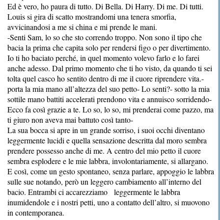
Ed è vero, ho paura di tutto. Di Bella. Di Harry. Di me. Di tutti.
Louis si gira di scatto mostrandomi una tenera smorfia,
avvicinandosi a me si china e mi prende le mani.
-Senti Sam, lo so che sto correndo troppo. Non sono il tipo che
bacia la prima che capita solo per rendersi figo o per divertimento.
Io ti ho baciato perché, in quel momento volevo farlo e lo farei
anche adesso. Dal primo momento che ti ho visto, da quando ti sei
tolta quel casco ho sentito dentro di me il cuore riprendere vita.-
porta la mia mano all’altezza del suo petto- Lo senti?- sotto la mia
sottile mano battiti accelerati prendono vita e annuisco sorridendo-
Ecco fa così grazie a te. Lo so, lo so, mi prenderai come pazzo, ma
ti giuro non aveva mai battuto così tanto-
La sua bocca si apre in un grande sorriso, i suoi occhi diventano
leggermente lucidi e quella sensazione descritta dal moro sembra
prendere possesso anche di me. A centro del mio petto il cuore
sembra esplodere e le mie labbra, involontariamente, si allargano.
E così, come un gesto spontaneo, senza parlare, appoggio le labbra
sulle sue notando, però un leggero cambiamento all’interno del
bacio. Entrambi ci accarezziamo leggermente le labbra
inumidendole e i nostri petti, uno a contatto dell’altro, si muovono
in contemporanea.