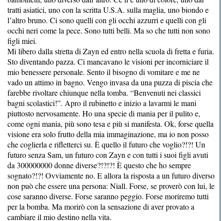
tratti asiatici, uno con la scritta U.S.A. sulla maglia, uno biondo e
l’altro bruno. Ci sono quelli con gli occhi azzurri e quelli con gli
occhi neri come la pece. Sono tutti belli. Ma so che tutti non sono
figli miei.
Mi libero dalla stretta di Zayn ed entro nella scuola di fretta e furia.
Sto diventando pazza. Ci mancavano le visioni per incorniciare il
mio benessere personale. Sento il bisogno di vomitare e me ne
vado un attimo in bagno. Vengo invasa da una puzza di piscia che
farebbe rivoltare chiunque nella tomba. “Benvenuti nei classici
bagni scolastici!”. Apro il rubinetto e inizio a lavarmi le mani
piuttosto nervosamente. Ho una specie di mania per il pulito e,
come ogni mania, più sono tesa e più si manifesta. Ok, forse quella
visione era solo frutto della mia immaginazione, ma io non posso
che coglierla e rifletterci su. È quello il futuro che voglio?!?! Un
futuro senza Sam, un futuro con Zayn e con tutti i suoi figli avuti
da 300000000 donne diverse?!?!?! È questo che ho sempre
sognato?!?! Ovviamente no. E allora la risposta a un futuro diverso
non può che essere una persona: Niall. Forse, se proverò con lui, le
cose saranno diverse. Forse saranno peggio. Forse moriremo tutti
per la bomba. Ma morirò con la sensazione di aver provato a
cambiare il mio destino nella vita.