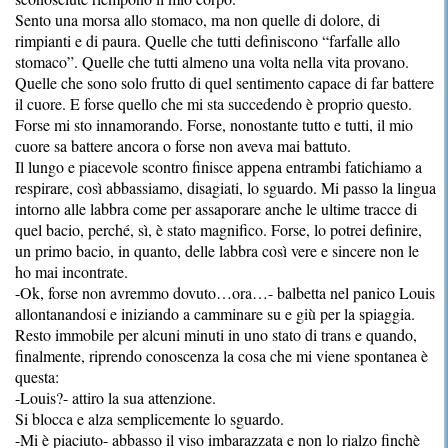
Sento una morsa allo stomaco, ma non quelle di dolore, di
rimpianti e di paura. Quelle che tutti definiscono “farfalle allo
stomaco”. Quelle che tutti almeno una volta nella vita provano.
Quelle che sono solo frutto di quel sentimento capace di far battere
il cuore. E forse quello che mi sta succedendo è proprio questo.
Forse mi sto innamorando. Forse, nonostante tutto e tutti, il mio
cuore sa battere ancora o forse non aveva mai battuto.
Il lungo e piacevole scontro finisce appena entrambi fatichiamo a
respirare, così abbassiamo, disagiati, lo sguardo. Mi passo la lingua
intorno alle labbra come per assaporare anche le ultime tracce di
quel bacio, perché, sì, è stato magnifico. Forse, lo potrei definire,
un primo bacio, in quanto, delle labbra così vere e sincere non le
ho mai incontrate.
-Ok, forse non avremmo dovuto…ora…- balbetta nel panico Louis
allontanandosi e iniziando a camminare su e giù per la spiaggia.
Resto immobile per alcuni minuti in uno stato di trans e quando,
finalmente, riprendo conoscenza la cosa che mi viene spontanea è
questa:
-Louis?- attiro la sua attenzione.
Si blocca e alza semplicemente lo sguardo.
-Mi è piaciuto- abbasso il viso imbarazzata e non lo rialzo finchè