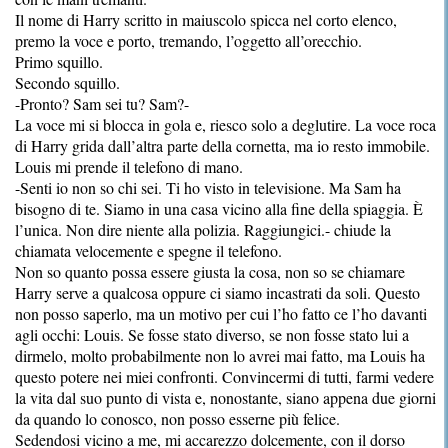
Il nome di Harry scritto in maiuscolo spicca nel corto elenco,
premo la voce e porto, tremando, l’oggetto all’orecchio.
Primo squillo.
Secondo squillo.
-Pronto? Sam sei tu? Sam?-
La voce mi si blocca in gola e, riesco solo a deglutire. La voce roca
di Harry grida dall’altra parte della cornetta, ma io resto immobile.
Louis mi prende il telefono di mano.
-Senti io non so chi sei. Ti ho visto in televisione. Ma Sam ha
bisogno di te. Siamo in una casa vicino alla fine della spiaggia. È
l’unica. Non dire niente alla polizia. Raggiungici.- chiude la
chiamata velocemente e spegne il telefono.
Non so quanto possa essere giusta la cosa, non so se chiamare
Harry serve a qualcosa oppure ci siamo incastrati da soli. Questo
non posso saperlo, ma un motivo per cui l’ho fatto ce l’ho davanti
agli occhi: Louis. Se fosse stato diverso, se non fosse stato lui a
dirmelo, molto probabilmente non lo avrei mai fatto, ma Louis ha
questo potere nei miei confronti. Convincermi di tutti, farmi vedere
la vita dal suo punto di vista e, nonostante, siano appena due giorni
da quando lo conosco, non posso esserne più felice.
Sedendosi vicino a me, mi accarezzo dolcemente, con il dorso