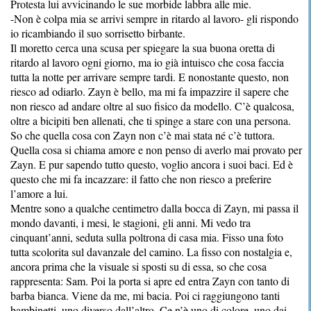
Protesta lui avvicinando le sue morbide labbra alle mie.
-Non è colpa mia se arrivi sempre in ritardo al lavoro- gli rispondo
io ricambiando il suo sorrisetto birbante.
Il moretto cerca una scusa per spiegare la sua buona oretta di
ritardo al lavoro ogni giorno, ma io già intuisco che cosa faccia
tutta la notte per arrivare sempre tardi. E nonostante questo, non
riesco ad odiarlo. Zayn è bello, ma mi fa impazzire il sapere che
non riesco ad andare oltre al suo fisico da modello. C’è qualcosa,
oltre a bicipiti ben allenati, che ti spinge a stare con una persona.
So che quella cosa con Zayn non c’è mai stata né c’è tuttora.
Quella cosa si chiama amore e non penso di averlo mai provato per
Zayn. E pur sapendo tutto questo, voglio ancora i suoi baci. Ed è
questo che mi fa incazzare: il fatto che non riesco a preferire
l’amore a lui.
Mentre sono a qualche centimetro dalla bocca di Zayn, mi passa il
mondo davanti, i mesi, le stagioni, gli anni. Mi vedo tra
cinquant’anni, seduta sulla poltrona di casa mia. Fisso una foto
tutta scolorita sul davanzale del camino. La fisso con nostalgia e,
ancora prima che la visuale si sposti su di essa, so che cosa
rappresenta: Sam. Poi la porta si apre ed entra Zayn con tanto di
barba bianca. Viene da me, mi bacia. Poi ci raggiungono tanti
bambinetti, uno diverso dall’altro. Ce n’è uno di colore, uno dai