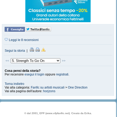
Leggi le 8 recensioni
Segui la storia
|
<<
>>
Cosa pensi della storia?
Per recensire
esegui il login
oppure
registrati
.
Torna indietro
Vai alla categoria:
Fanfic su artisti musicali
>
One Direction
Vai alla pagina dell'autore:
horjzons
© dal 2001, EFP (www.efpfanfic.net). Creato da Erika.