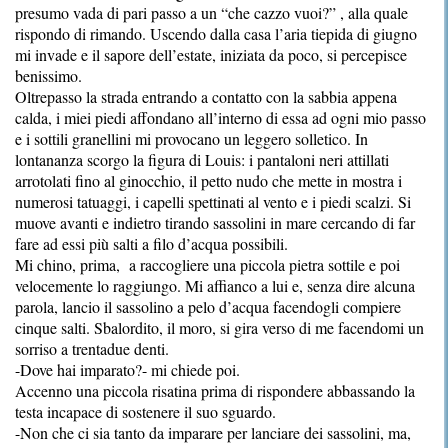
presumo vada di pari passo a un “che cazzo vuoi?” , alla quale
rispondo di rimando. Uscendo dalla casa l’aria tiepida di giugno
mi invade e il sapore dell’estate, iniziata da poco, si percepisce
benissimo.
Oltrepasso la strada entrando a contatto con la sabbia appena
calda, i miei piedi affondano all’interno di essa ad ogni mio passo
e i sottili granellini mi provocano un leggero solletico. In
lontananza scorgo la figura di Louis: i pantaloni neri attillati
arrotolati fino al ginocchio, il petto nudo che mette in mostra i
numerosi tatuaggi, i capelli spettinati al vento e i piedi scalzi. Si
muove avanti e indietro tirando sassolini in mare cercando di far
fare ad essi più salti a filo d’acqua possibili.
Mi chino, prima, a raccogliere una piccola pietra sottile e poi
velocemente lo raggiungo. Mi affianco a lui e, senza dire alcuna
parola, lancio il sassolino a pelo d’acqua facendogli compiere
cinque salti. Sbalordito, il moro, si gira verso di me facendomi un
sorriso a trentadue denti.
-Dove hai imparato?- mi chiede poi.
Accenno una piccola risatina prima di rispondere abbassando la
testa incapace di sostenere il suo sguardo.
-Non che ci sia tanto da imparare per lanciare dei sassolini, ma,