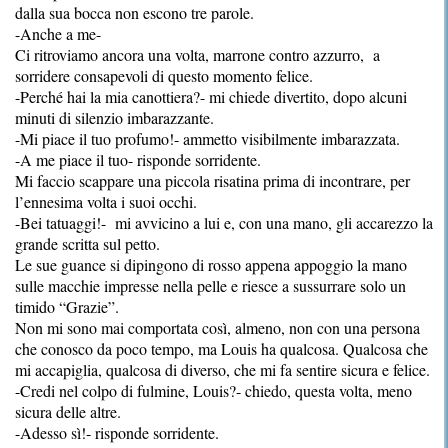
dalla sua bocca non escono tre parole.
-Anche a me-
Ci ritroviamo ancora una volta, marrone contro azzurro, a
sorridere consapevoli di questo momento felice.
-Perché hai la mia canottiera?- mi chiede divertito, dopo alcuni
minuti di silenzio imbarazzante.
-Mi piace il tuo profumo!- ammetto visibilmente imbarazzata.
-A me piace il tuo- risponde sorridente.
Mi faccio scappare una piccola risatina prima di incontrare, per
l’ennesima volta i suoi occhi.
-Bei tatuaggi!- mi avvicino a lui e, con una mano, gli accarezzo la
grande scritta sul petto.
Le sue guance si dipingono di rosso appena appoggio la mano
sulle macchie impresse nella pelle e riesce a sussurrare solo un
timido “Grazie”.
Non mi sono mai comportata così, almeno, non con una persona
che conosco da poco tempo, ma Louis ha qualcosa. Qualcosa che
mi accapiglia, qualcosa di diverso, che mi fa sentire sicura e felice.
-Credi nel colpo di fulmine, Louis?- chiedo, questa volta, meno
sicura delle altre.
-Adesso sì!- risponde sorridente.