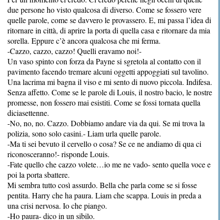
due persone ho visto qualcosa di diverso. Come se fossero vere
quelle parole, come se davvero le provassero. E, mi passa l’idea di
ritornare in città, di aprire la porta di quella casa e ritornare da mia
sorella. Eppure c’è ancora qualcosa che mi ferma.
-Cazzo, cazzo, cazzo! Quelli eravamo noi!-
Un vaso spinto con forza da Payne si sgretola al contatto con il
pavimento facendo tremare alcuni oggetti appoggiati sul tavolino.
Una lacrima mi bagna il viso e mi sento di nuovo piccola. Indifesa.
Senza affetto. Come se le parole di Louis, il nostro bacio, le nostre
promesse, non fossero mai esistiti. Come se fossi tornata quella
diciasettenne.
-No, no, no. Cazzo. Dobbiamo andare via da qui. Se mi trova la
polizia, sono solo casini.- Liam urla quelle parole.
-Ma ti sei bevuto il cervello o cosa? Se ce ne andiamo di qua ci
riconosceranno!- risponde Louis.
-Fate quello che cazzo volete…io me ne vado- sento quella voce e
poi la porta sbattere.
Mi sembra tutto così assurdo. Bella che parla come se si fosse
pentita. Harry che ha paura. Liam che scappa. Louis in preda a
una crisi nervosa. Io che piango.
-Ho paura- dico in un sibilo.