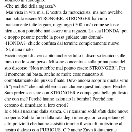
-Che mi dici della ragazza?-
-Mai vista in vita mia. È vestita da motociclista, ma non avrebbe
mai potuto essere STRONGER. STRONGER ha vinto
praticamente tutte le gare, raggiunge i 500 km/h come se fosse
niente, non potrebbe mai essere una ragazza. La sua HONDA, poi
è troppo pesante perché la possa guidare una donna!-
-HONDA?- chiedo confusa dal termine completamente nuovo.
-Sì, è una moto-
Faccio segno di aver capito anche se tutto il discorso tecnico sulle
moto me lo sono perso. Mi sono concentrata sulla prima parte del
suo discorso “Non avrebbe mai potuto essere STRONGER”. Per
il momento mi basta, anche se molte cose mancano al
completamento del puzzle finale. Devo ancora scoprire quella serie
di “perché?” che andrebbero a concludere quest’indagine. Perché
Sam preferisce stare con STRONGER e compagnia bella piuttosto
che con me? Perché hanno azionato la bomba? Perché non
cercano di rimediare ai loro errori?
Io e Niall usciamo dalla stanza. Ci riteniamo soddisfatti delle nuove
scoperte. Subito fuori dalla sala degli interrogatori ci aspettano gli
altri poliziotti che hanno assistito tramite il vetro di protezione al
nostro dialogo con FURIOUS. C’è anche Zayn fottutamente