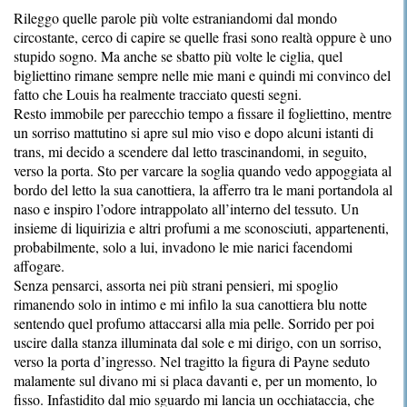
Rileggo quelle parole più volte estraniandomi dal mondo
circostante, cerco di capire se quelle frasi sono realtà oppure è uno
stupido sogno. Ma anche se sbatto più volte le ciglia, quel
bigliettino rimane sempre nelle mie mani e quindi mi convinco del
fatto che Louis ha realmente tracciato questi segni.
Resto immobile per parecchio tempo a fissare il fogliettino, mentre
un sorriso mattutino si apre sul mio viso e dopo alcuni istanti di
trans, mi decido a scendere dal letto trascinandomi, in seguito,
verso la porta. Sto per varcare la soglia quando vedo appoggiata al
bordo del letto la sua canottiera, la afferro tra le mani portandola al
naso e inspiro l’odore intrappolato all’interno del tessuto. Un
insieme di liquirizia e altri profumi a me sconosciuti, appartenenti,
probabilmente, solo a lui, invadono le mie narici facendomi
affogare.
Senza pensarci, assorta nei più strani pensieri, mi spoglio
rimanendo solo in intimo e mi infilo la sua canottiera blu notte
sentendo quel profumo attaccarsi alla mia pelle. Sorrido per poi
uscire dalla stanza illuminata dal sole e mi dirigo, con un sorriso,
verso la porta d’ingresso. Nel tragitto la figura di Payne seduto
malamente sul divano mi si placa davanti e, per un momento, lo
fisso. Infastidito dal mio sguardo mi lancia un occhiataccia, che