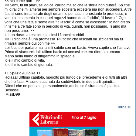
<< Ma come non... >>
<< Senti, tu mi piaci, sei dolce, carino ma so che la storia non durerà. So che
mi dirai che mi amerai per sempre eccetera eccetera ma non succederà. Altre
fate si sono innamorate degli umani, e per tutte, nonostante le promesse, è
venuto il momento in cui quei ragazzi hanno detto “addio”, “ti lascio “. Ogni
volta che una fata si sente dire “ ti lascio” è come se dicessero “ io non credo
in te “ e altre fate sono in pericolo di vita, quindi, non possiamo. Ti amo ma
non possiamo. >>
Io non riuscii a resistere, le cinsi i fianchi morbidi.
<< Ti dico che è una promessa. Piuttosto che lasciarti mi ucciderei ma tu
rimarrai sempre qui con me >>
Lei fece per parlare ma la zitti subito con un bacio. Aveva capito che l' amavo.
Prima di staccarci dall' ultimo bacio mi accorsi che era ritornata umana.
Mano nella mano ci dirigemmo in spiaggia.
Io e il mio cambio di vita.
Io e il mio cambio di giornata.
++ SpAzIo AuToRe ++
Holaaa! Ulttimo capitolo, mooolto più lungo del precedente e di tutti gli altri
che ho fatto. Mi sono trattenuta da suddividerlo in due parti quindi...
Ditemi che ne pensate, personalmente,anche se è strano mi è piaciuto.
Besosss!
MissD99
Torna su