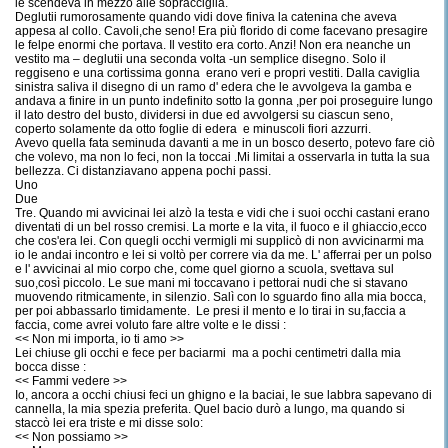
le scendeva in mezzo alle sopracciglia.
Deglutii rumorosamente quando vidi dove finiva la catenina che aveva
appesa al collo. Cavoli,che seno! Era più florido di come facevano presagire
le felpe enormi che portava. Il vestito era corto. Anzi! Non era neanche un
vestito ma – deglutii una seconda volta -un semplice disegno. Solo il
reggiseno e una cortissima gonna erano veri e propri vestiti. Dalla caviglia
sinistra saliva il disegno di un ramo d' edera che le avvolgeva la gamba e
andava a finire in un punto indefinito sotto la gonna ,per poi proseguire lungo
il lato destro del busto, dividersi in due ed avvolgersi su ciascun seno,
coperto solamente da otto foglie di edera e minuscoli fiori azzurri.
Avevo quella fata seminuda davanti a me in un bosco deserto, potevo fare ciò
che volevo, ma non lo feci, non la toccai .Mi limitai a osservarla in tutta la sua
bellezza. Ci distanziavano appena pochi passi.
Uno
Due
Tre. Quando mi avvicinai lei alzò la testa e vidi che i suoi occhi castani erano
diventati di un bel rosso cremisi. La morte e la vita, il fuoco e il ghiaccio,ecco
che cos'era lei. Con quegli occhi vermigli mi supplicò di non avvicinarmi ma
io le andai incontro e lei si voltò per correre via da me. L' afferrai per un polso
e l' avvicinai al mio corpo che, come quel giorno a scuola, svettava sul
suo,così piccolo. Le sue mani mi toccavano i pettorai nudi che si stavano
muovendo ritmicamente, in silenzio. Salì con lo sguardo fino alla mia bocca,
per poi abbassarlo timidamente. Le presi il mento e lo tirai in su,faccia a
faccia, come avrei voluto fare altre volte e le dissi :
<< Non mi importa, io ti amo >>
Lei chiuse gli occhi e fece per baciarmi ma a pochi centimetri dalla mia
bocca disse :
<< Fammi vedere >>
Io, ancora a occhi chiusi feci un ghigno e la baciai, le sue labbra sapevano di
cannella, la mia spezia preferita. Quel bacio durò a lungo, ma quando si
staccò lei era triste e mi disse solo:
<< Non possiamo >>