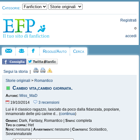
Categorie:
Registrati
o
accedi
Regole/Aiuto
Cerca
Segui la storia
|
Storie originali
>
Romantico
Cambio vita,cambio giornata.
Autore:
Miss_MaD
19/10/2014
3 recensioni
Lui è il classico ragazzo, lasciato da poco dalla fidanzata, popolare,
innamorato delle più carine d... (
continua
)
Genere:
Dark, Fantasy, Romantico |
Stato:
completa
Tipo di coppia:
Het
Note:
nessuna |
Avvertimenti:
nessuno |
Contesto:
Scolastico,
Sovrannaturale