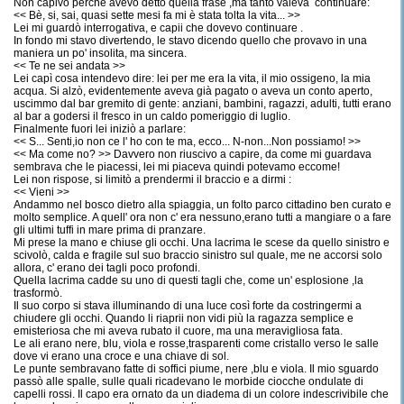
Non capivo perchè avevo detto quella frase ,ma tanto valeva continuare:
<< Bè, si, sai, quasi sette mesi fa mi è stata tolta la vita... >>
Lei mi guardò interrogativa, e capii che dovevo continuare .
In fondo mi stavo divertendo, le stavo dicendo quello che provavo in una
maniera un po' insolita, ma sincera.
<< Te ne sei andata >>
Lei capì cosa intendevo dire: lei per me era la vita, il mio ossigeno, la mia
acqua. Si alzò, evidentemente aveva già pagato o aveva un conto aperto,
uscimmo dal bar gremito di gente: anziani, bambini, ragazzi, adulti, tutti erano
al bar a godersi il fresco in un caldo pomeriggio di luglio.
Finalmente fuori lei iniziò a parlare:
<< S... Senti,io non ce l' ho con te ma, ecco... N-non...Non possiamo! >>
<< Ma come no? >> Davvero non riuscivo a capire, da come mi guardava
sembrava che le piacessi, lei mi piaceva quindi potevamo eccome!
Lei non rispose, si limitò a prendermi il braccio e a dirmi :
<< Vieni >>
Andammo nel bosco dietro alla spiaggia, un folto parco cittadino ben curato e
molto semplice. A quell' ora non c' era nessuno,erano tutti a mangiare o a fare
gli ultimi tuffi in mare prima di pranzare.
Mi prese la mano e chiuse gli occhi. Una lacrima le scese da quello sinistro e
scivolò, calda e fragile sul suo braccio sinistro sul quale, me ne accorsi solo
allora, c' erano dei tagli poco profondi.
Quella lacrima cadde su uno di questi tagli che, come un' esplosione ,la
trasformò.
Il suo corpo si stava illuminando di una luce così forte da costringermi a
chiudere gli occhi. Quando li riaprii non vidi più la ragazza semplice e
emisteriosa che mi aveva rubato il cuore, ma una meravigliosa fata.
Le ali erano nere, blu, viola e rosse,trasparenti come cristallo verso le salle
dove vi erano una croce e una chiave di sol.
Le punte sembravano fatte di soffici piume, nere ,blu e viola. Il mio sguardo
passò alle spalle, sulle quali ricadevano le morbide ciocche ondulate di
capelli rossi. Il capo era ornato da un diadema di un colore indescrivibile che