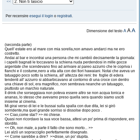
<<
Per recensire
esegui il login
o
registrati
.
A
A
A
Dimensione del testo
(seconda parte)
Quell' estate ero al mare con mia sorella,non amavo andarci ma ne ero
costretto.
Andai al bar e incontrai una persona che mi cambiò decisamente la giornata:
i capelli bagnati le toccavano la schiena nuda perdendosi in mille gocce
argentate che scendevano fino ad arrivare al pareo azzurro che le copriva i
fianchi e il costume,nero a vita alta con dei fiori hawaiani. Notai che aveva un
tatuaggio poco sotto la schiena, all' altezza dei reni: tre foglie di edera
tendenti all' azzurro si abbarbicavano al contorno di una croce con dentro
una chiave di sol, era magnifico, non sembrava neanche un tatuaggio,
piuttosto un marchio naturale.
Il drink che sorseggiava non poteva essere altro se non acqua tonica e
ananas, lo stesso che avevamo preso quella sera quando siamo usciti
insieme al cinema.
Mi girai verso di lei e le bussai sulla spalla con due dita, lei si girò
sorridente,ma quel grande sorriso si dissolse dopo poco .
<< Ciao,come stai? >> mi chiese.
Quasi non ricordavo la sua voce bassa, attesi un po' prima di rispondere, ero
stordito.
<< Oh, non male, a parte il fatto che sono morto... >>
Lei alzò un sopracciglio perfettamente disegnato.
<< Come sarebbe a dire? >>disse, un po' stupita.