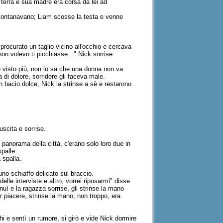
 terra e sua madre era corsa da lei ad
llontanavano; Liam scosse la testa e venne
 procurato un taglio vicino all'occhio e cercava
 non volevo ti picchiasse..." Nick sorrise
o visto più, non lo sa che una donna non va
a di dolore, sorridere gli faceva male.
 un bacio dolce, Nick la strinse a sè e restarono
uscita e sorrise.
panorama della città, c'erano solo loro due in
spalle.
a spalla.
ì.
uno schiaffo delicato sul braccio.
lle interviste e altro, vorrei riposarmi" disse
uì e la ragazza sorrise, gli strinse la mano
far piacere, strinse la mano, non troppo, era
i e sentì un rumore, si girò e vide Nick dormire