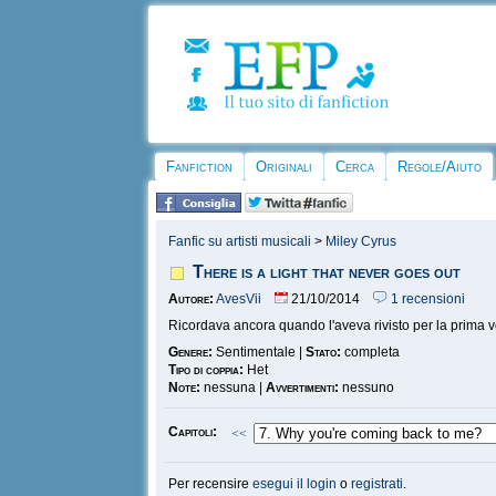
Fanfiction
Originali
Cerca
Regole/Aiuto
Fanfic su artisti musicali
>
Miley Cyrus
There is a light that never goes out
Autore:
AvesVii
21/10/2014
1 recensioni
Ricordava ancora quando l'aveva rivisto per la prima vo
Genere:
Sentimentale |
Stato:
completa
Tipo di coppia:
Het
Note:
nessuna |
Avvertimenti:
nessuno
Capitoli:
<<
Per recensire
esegui il login
o
registrati
.