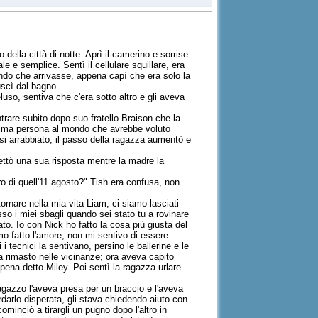
 della città di notte. Aprì il camerino e sorrise.
le e semplice. Sentì il cellulare squillare, era
ando che arrivasse, appena capì che era solo la
uscì dal bagno.
o, sentiva che c'era sotto altro e gli aveva
trare subito dopo suo fratello Braison che la
ltima persona al mondo che avrebbe voluto
 arrabbiato, il passo della ragazza aumentò e
ettò una sua risposta mentre la madre la
ro di quell'11 agosto?" Tish era confusa, non
tornare nella mia vita Liam, ci siamo lasciati
sso i miei sbagli quando sei stato tu a rovinare
to. Io con Nick ho fatto la cosa più giusta del
fatto l'amore, non mi sentivo di essere
 tecnici la sentivano, persino le ballerine e le
a rimasto nelle vicinanze; ora aveva capito
ena detto Miley. Poi sentì la ragazza urlare
ragazzo l'aveva presa per un braccio e l'aveva
rdarlo disperata, gli stava chiedendo aiuto con
ominciò a tirargli un pugno dopo l'altro in