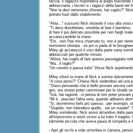
faccia; il ragazzo rispondeva ai pugni riuscendo 
abbracciarla, i tecnici e i ragazzi della band nel
"Non la devi nemmeno sfiorare, hai capito?" Nic
portato fuori dallo stabilimento.
"Ahia..." sussurrò Nick ritirando il viso alla vist
"Ti devo disinfettare, smettila di fare il bambino
di fare il più delicato possibile per non fargli ma
accarezzandole la mano.
"Ehi...non l'hai mica chiamato tu, non è per nie
nemmeno sfiorata...se poi si parla di te bisognere
Miley gli accarezzò il viso dalla parte sana sorrid
abbracciati per qualche minuto.
"Allora, hai voglia di fare questa passeggiata no
"Ma...il taglio?"
"Un cerotto e passa tutto" Disse Nick aspettando 
Miley sfiorò la mano di Nick e sorrise dolcemente
"A cosa pensi?" Chiese Nick sedendosi ad una pan
"Stavo pensando che è bello provare ancora certe 
giro, era strano poter camminare per le strade se
"Già, hai ragione...si pensa di non poter provare 
"Mi è...piaciuto l'altra sera, quando abbiamo dor
"Si, dovremmo farlo più spesso...per esempio, sta
"Stupido, non intendevo quello...sei un maiale!" S
Miley sorridendo, Nick annuì alzandosi dalla panc
all'improvviso e restò vicino a lui tutto il tragit
talmente piccola che aveva paura di romperla e l
- Aprì gli occhi e vide un'ombra in camera, pens