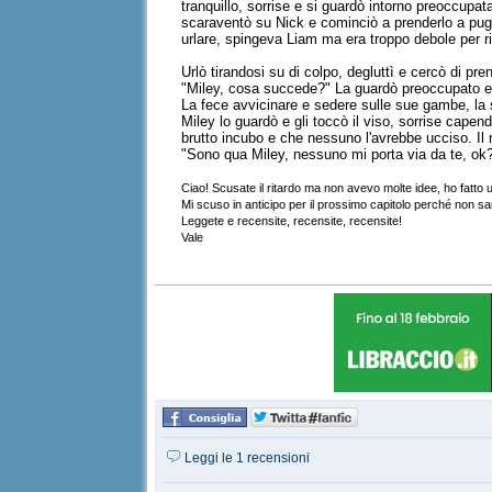
tranquillo, sorrise e si guardò intorno preoccup
scaraventò su Nick e cominciò a prenderlo a pugni 
urlare, spingeva Liam ma era troppo debole per ri
Urlò tirandosi su di colpo, degluttì e cercò di pr
"Miley, cosa succede?" La guardò preoccupato e v
La fece avvicinare e sedere sulle sue gambe, la s
Miley lo guardò e gli toccò il viso, sorrise cape
brutto incubo e che nessuno l'avrebbe ucciso. Il 
"Sono qua Miley, nessuno mi porta via da te, ok?
Ciao! Scusate il ritardo ma non avevo molte idee, ho fatto
Mi scuso in anticipo per il prossimo capitolo perché non sar
Leggete e recensite, recensite, recensite!
Vale
Leggi le 1 recensioni