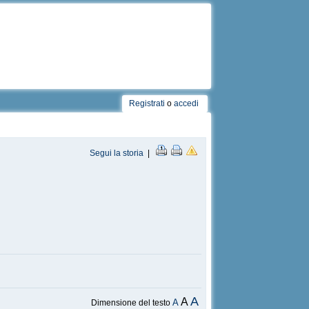
Registrati
o
accedi
Segui la storia
|
A
A
A
Dimensione del testo