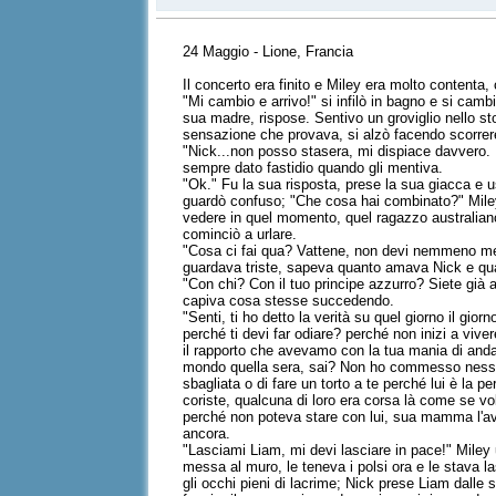
24 Maggio - Lione, Francia
Il concerto era finito e Miley era molto contenta,
"Mi cambio e arrivo!" si infilò in bagno e si cambi
sua madre, rispose. Sentivo un groviglio nello st
sensazione che provava, si alzò facendo scorrere
"Nick...non posso stasera, mi dispiace davvero.
sempre dato fastidio quando gli mentiva.
"Ok." Fu la sua risposta, prese la sua giacca e u
guardò confuso; "Che cosa hai combinato?" Miley
vedere in quel momento, quel ragazzo australian
cominciò a urlare.
"Cosa ci fai qua? Vattene, non devi nemmeno met
guardava triste, sapeva quanto amava Nick e qua
"Con chi? Con il tuo principe azzurro? Siete già 
capiva cosa stesse succedendo.
"Senti, ti ho detto la verità su quel giorno il gi
perché ti devi far odiare? perché non inizi a vive
il rapporto che avevamo con la tua mania di andar
mondo quella sera, sai? Non ho commesso nessun
sbagliata o di fare un torto a te perché lui è la 
coriste, qualcuna di loro era corsa là come se v
perché non poteva stare con lui, sua mamma l'ave
ancora.
"Lasciami Liam, mi devi lasciare in pace!" Miley u
messa al muro, le teneva i polsi ora e le stava l
gli occhi pieni di lacrime; Nick prese Liam dalle s