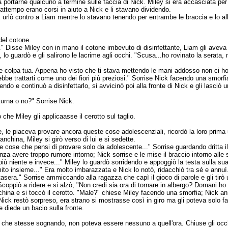
a portarne qualcuno a termine sulle faccia di Nick. Miley si era accasciata per
 frattempo erano corsi in aiuto a Nick e li stavano dividendo.
k urlò contro a Liam mentre lo stavano tenendo per entrambe le braccia e lo a
a del cotone.
..." Disse Miley con in mano il cotone imbevuto di disinfettante, Liam gli aveva
le, lo guardò e gli salirono le lacrime agli occhi. "Scusa...ho rovinato la serata,
nte colpa tua. Appena ho visto che ti stava mettendo le mani addosso non ci h
bbe trattarti come uno dei fiori più preziosi." Sorrise Nick facendo una smorfi
endo e continuò a disinfettarlo, si avvicinò poi alla fronte di Nick e gli lasciò
tturna o no?" Sorrise Nick.
che Miley gli applicaasse il cerotto sul taglio.
, le piaceva provare ancora queste cose adolescenziali, ricordò la loro prima 
china, Miley si girò verso di lui e si sedette.
cose che pensi di provare solo da adolescente..." Sorrise guardando dritta il 
nza avere troppo rumore intorno; Nick sorrise e le mise il braccio intorno alle 
più niente e invece..." Miley lo guardò sorridendo e appoggiò la testa sulla su
mito insieme..." Era molto imbarazzata e Nick lo notò, ridacchiò tra sé e annu
sera." Sorrise ammiccando alla ragazza che capì il gioco di parole e gli tirò 
coppiò a ridere e si alzò; "Non credi sia ora di tornare in albergo? Domani ho de
hina e si toccò il cerotto. "Male?" chiese Miley facendo una smorfia; Nick ann
to; Nick restò sorpreso, era strano si mostrasse così in giro ma gli poteva solo 
e diede un bacio sulla fronte.
ò che stesse sognando, non poteva essere nessuno a quell'ora. Chiuse gli occh