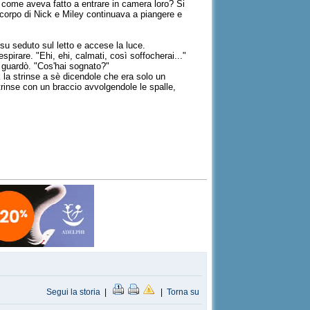
, come aveva fatto a entrare in camera loro? Si
el corpo di Nick e Miley continuava a piangere e
ò su seduto sul letto e accese la luce.
irare. "Ehi, ehi, calmati, così soffocherai..."
la guardò. "Cos'hai sognato?"
 la strinse a sè dicendole che era solo un
trinse con un braccio avvolgendole le spalle,
Segui la storia
|
|
Torna su