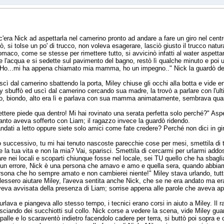
 c'era Nick ad aspettarla nel camerino pronto ad andare a fare un giro nel centro
ò, si tolse un po' di trucco, non voleva esagerare, lasciò giusto il trucco natura
omaco, come se stesse per rimettere tutto, si avvicinò infatti al water aspett
 l'acqua e si sedette sul pavimento del bagno, restò lì qualche minuto e poi 
 Ho...mi ha appena chiamato mia mamma, ho un impegno.." Nick la guardò delus
scì dal camerino sbattendo la porta, Miley chiuse gli occhi alla botta e vide en
 sbuffò ed uscì dal camerino cercando sua madre, la trovò a parlare con l'u
o, biondo, alto era lì e parlava con sua mamma animatamente, sembrava quasi
tere piede qua dentro! Mi hai rovinato una serata perfetta solo perché?" Asp
nto aveva sofferto con Liam; il ragazzo invece la guardò ridendo.
andati a letto oppure siete solo amici come fate credere? Perché non dici in gi
orno successivo, tu mi hai tenuto nascoste parecchie cose per mesi, smettila di 
re la tua vita e non la mia? Vai, sparisci. Smettila di cercarmi per urlarmi addo
e nei locali e scoparti chiunque fosse nel locale, sei TU quello che ha sbaglia
 errore, Nick è una persona che amavo e amo e quella sera, quando abbiamo 
persona che ho sempre amato e non cambierei niente!" Miley stava urlando, tutti i
olessero aiutare Miley, l'aveva sentita anche Nick, che se ne era andato ma er
va avvisata della presenza di Liam; sorrise appena alle parole che aveva app
rlava e piangeva allo stesso tempo, i tecnici erano corsi in aiuto a Miley. Il 
asciando dei succhiotti sul collo. Nick corse a vedere la scena, vide Miley gua
palle e lo scaraventò indietro facendolo cadere per terra, si buttò poi sopra e c