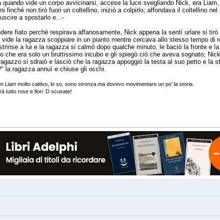
ata quando vide un corpo avvicinarsi, accese la luce svegliando Nick, era Liam
finché non tirò fuori un coltellino, iniziò a colpirlo; affondava il coltellino n
uscire a spostarlo e...-
endere fiato perché respirava affanosamente, Nick appena la sentì urlare si tir
ide la ragazza scoppiare in un pianto mentre cercava allo stesso tempo di resp
trinse a lui e la ragazza si calmò dopo qualche minuto, le baciò la fronte e 
ndo che era solo un bruttissimo incubo e gli spiegò ciò che aveva sognato; Nick
ragazzo si sdraiò e lasciò che la ragazza appoggiò la testa al suo petto e la s
" la ragazza annuì e chiuse gli occhi.
 un Liam molto cattivo, lo so, sono stronza ma dovevo movimentare un po' la storia.
à tutto rose e fiori :D scusate!