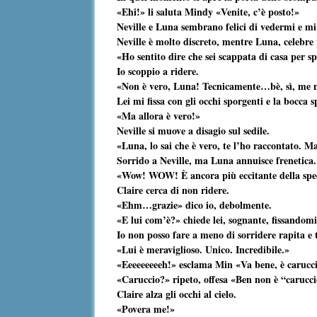
«Ehi!» li saluta Mindy «Venite, c’è posto!»
Neville e Luna sembrano felici di vedermi e mi
Neville è molto discreto, mentre Luna, celebre p
«Ho sentito dire che sei scappata di casa per 
Io scoppio a ridere.
«Non è vero, Luna! Tecnicamente…bè, sì, me n
Lei mi fissa con gli occhi sporgenti e la bocca 
«Ma allora è vero!»
Neville si muove a disagio sul sedile.
«Luna, lo sai che è vero, te l’ho raccontato. M
Sorrido a Neville, ma Luna annuisce frenetica.
«Wow! WOW! È ancora più eccitante della spedi
Claire cerca di non ridere.
«Ehm…grazie» dico io, debolmente.
«E lui com’è?» chiede lei, sognante, fissandomi 
Io non posso fare a meno di sorridere rapita e
«Lui è meraviglioso. Unico. Incredibile.»
«Eeeeeeeeeh!» esclama Min «Va bene, è caru
«Caruccio?» ripeto, offesa «Ben non è “carucc
Claire alza gli occhi al cielo.
«Povera me!»