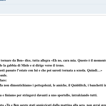
tornare da Ben» dice, tutta allegra «Eh no, cara mia. Questo è il moment
la gabbia di Miele e si dirige verso il treno.
ti passato l’estate con lui e che poi saresti tornata a scuola. Quindi…»
baule.
lare:
Ma non dimentichiamo i pettegolezzi, le amiche, il Quidditch, i banchetti 
 e finiamo per stringerci davanti a uno sportello, intralciando tutti.
a «Tu e Ben sarete stati appiccicati dalla mattina alla sera, non avrai a