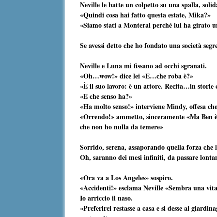
Neville le batte un colpetto su una spalla, solid
«Quindi cosa hai fatto questa estate, Mika?»
«Siamo stati a Monteral perché lui ha girato un
Se avessi detto che ho fondato una società segr
Neville e Luna mi fissano ad occhi sgranati.
«Oh…wow!» dice lei «E…che roba è?»
«È il suo lavoro: è un attore. Recita…in storie
«E che senso ha?»
«Ha molto senso!» interviene Mindy, offesa ch
«Orrendo!» ammetto, sinceramente «Ma Ben è 
che non ho nulla da temere»
Sorrido, serena, assaporando quella forza che l
Oh, saranno dei mesi infiniti, da passare lonta
«Ora va a Los Angeles» sospiro.
«Accidenti!» esclama Neville «Sembra una vita
Io arriccio il naso.
«Preferirei restasse a casa e si desse al giard