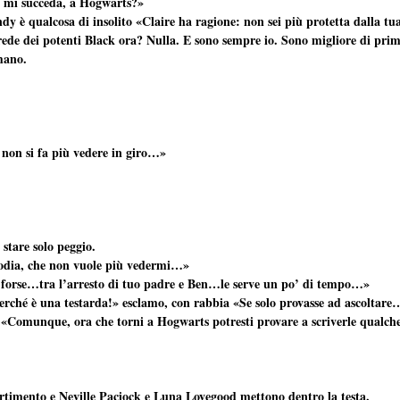
e mi succeda, a Hogwarts?»
indy è qualcosa di insolito «Claire ha ragione: non sei più protetta dalla t
ede dei potenti Black ora? Nulla. E sono sempre io. Sono migliore di prim
mano.
he non si fa più vedere in giro…»
stare solo peggio.
odia, che non vuole più vedermi…»
 forse…tra l’arresto di tuo padre e Ben…le serve un po’ di tempo…»
erché è una testarda!» esclamo, con rabbia «Se solo provasse ad ascoltar
Comunque, ora che torni a Hogwarts potresti provare a scriverle qualche l
rtimento e Neville Paciock e Luna Lovegood mettono dentro la testa.