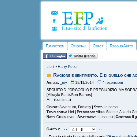
Fanfiction
Originali
Cerca
Regole/Aiuto
Libri
>
Harry Potter
Ragione e sentimento. E di quello che a
Autore:
_joy
19/11/2014
4 recensioni
SEGUITO DI "ORGOGLIO E PREGIUDIZIO. MA SOPR
[Mikayla Black/Ben Barnes]
Mi... (
continua
)
Genere:
Avventura, Fantasy |
Stato:
in corso
Tipo di coppia:
Het |
Personaggi:
Albus Silente, Astoria Gre
Note:
Cross-over |
Avvertimenti:
nessuno |
Contesto:
II 
Capitoli:
<<
>>
-
Questa storia fa parte della serie '
Di magia e di ba