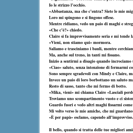
Io le strizzo l’occhio.
«Abbastanza, ma che c’entra? Siete le mie mig
Loro mi spingono e si fingono offese.
Mentre ridiamo, vedo un paio di maghi e streg
«Che c’è?» chiedo.
Claire si fa improvvisamente seria e mi tende 
«Vieni, non stiamo qui» mormora.
Saliamo e trasciniamo i bauli, mentre cerchi
Ma, anche sul treno, in tanti mi fissano.
Inizio a sentirmi a disagio quando incrociamo
«Ciao» saluto, senza intenzione di fermarmi co
Sono sempre sgradevoli con Mindy e Claire, m
Invece un paio di loro borbottano un saluto m
Resto di sasso, tanto che mi fermo di botto.
«Mika, vieni» mi chiama Claire «Lasciali perd
Troviamo uno scompartimento vuoto e ci sist
Guardo fuori e vedo altri maghi fissarmi come s
Mi volto verso le mie amiche, che mi guardano
«È per papà» esclamo, capendo all’improvviso
Il bello, quando si tratta delle tue migliori am