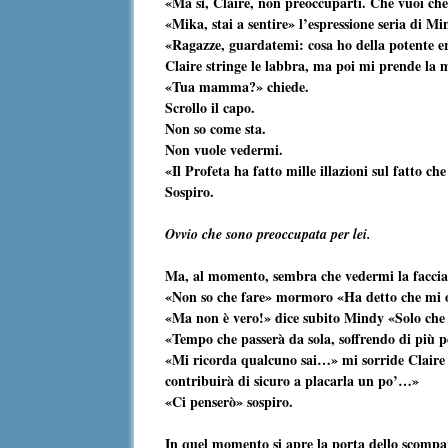
«Ma sì, Claire, non preoccuparti. Che vuoi ch
«Mika, stai a sentire» l’espressione seria di M
«Ragazze, guardatemi: cosa ho della potente er
Claire stringe le labbra, ma poi mi prende la 
«Tua mamma?» chiede.
Scrollo il capo.
Non so come sta.
Non vuole vedermi.
«Il Profeta ha fatto mille illazioni sul fatto c
Sospiro.
Ovvio che sono preoccupata per lei.
Ma, al momento, sembra che vedermi la faccia 
«Non so che fare» mormoro «Ha detto che mi 
«Ma non è vero!» dice subito Mindy «Solo che
«Tempo che passerà da sola, soffrendo di più p
«Mi ricorda qualcuno sai…» mi sorride Claire «
contribuirà di sicuro a placarla un po’…»
«Ci penserò» sospiro.
In quel momento si apre la porta dello scompa