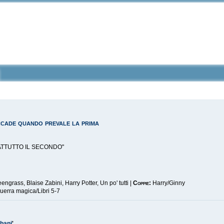
ccade quando prevale la prima
ATTUTTO IL SECONDO"
engrass, Blaise Zabini, Harry Potter, Un po' tutti |
Coppie:
Harry/Ginny
guerra magica/Libri 5-7
bbani
'