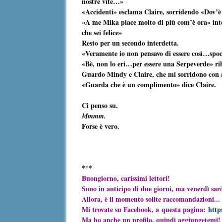
nostre vite…»
«Accidenti» esclama Claire, sorridendo «Dov’è f
«A me Mika piace molto di più com’è ora» inter
che sei felice»
Resto per un secondo interdetta.
«Veramente io non pensavo di essere così…spoc
«Bè, non lo eri…per essere una Serpeverde» rib
Guardo Mindy e Claire, che mi sorridono con a
«Guarda che è un complimento» dice Claire.
Ci penso su.
Mmmm.
Forse è vero.
***
Buongiorno, carissimi lettori!
Sono in anticipo di due giorni, ma venerdì sarò 
Allora, è il momento solite raccomandazioni...
Mi trovate su Facebook, a questa pagina:
http
Ma ho anche un profilo, quindi aggiungetemi!