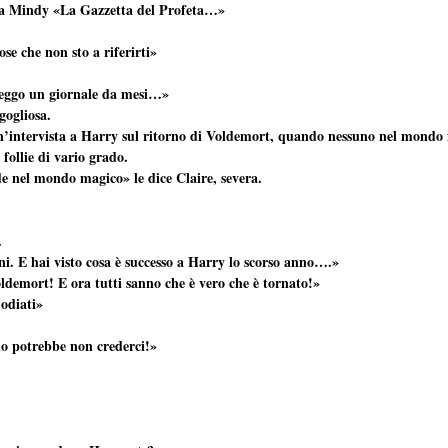
ra Mindy «La Gazzetta del Profeta…»
ose che non sto a riferirti»
eggo un giornale da mesi…»
gogliosa.
un’intervista a Harry sul ritorno di Voldemort, quando nessuno nel mondo 
 follie di vario grado.
de nel mondo magico» le dice Claire, severa.
.
i. E hai visto cosa è successo a Harry lo scorso anno….»
ldemort! E ora tutti sanno che è vero che è tornato!»
odiati»
no potrebbe non crederci!»