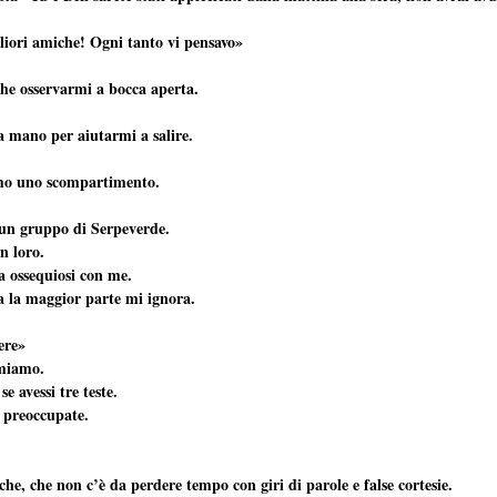
liori amiche! Ogni tanto vi pensavo»
he osservarmi a bocca aperta.
la mano per aiutarmi a salire.
amo uno scompartimento.
 un gruppo di Serpeverde.
n loro.
a ossequiosi con me.
a la maggior parte mi ignora.
ere»
emiamo.
e avessi tre teste.
 preoccupate.
.
iche, che non c’è da perdere tempo con giri di parole e false cortesie.