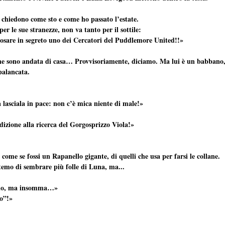
 chiedono come sto e come ho passato l’estate.
er le sue stranezze, non va tanto per il sottile:
sposare in segreto uno dei Cercatori del Puddlemore United!!»
e sono andata di casa… Provvisoriamente, diciamo. Ma lui è un babbano,
spalancata.
a lasciala in pace: non c’è mica niente di male!»
zione alla ricerca del Gorgosprizzo Viola!»
come se fossi un Rapanello gigante, di quelli che usa per farsi le collane.
 temo di sembrare più folle di Luna, ma...
ccio, ma insomma…»
io”!»