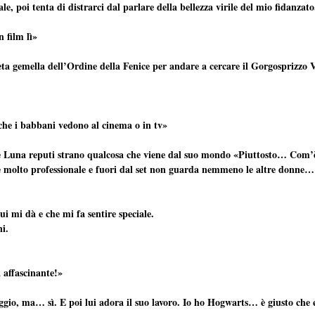
ale, poi tenta di distrarci dal parlare della bellezza virile del mio fidanzato
 film lì»
eta gemella dell’Ordine della Fenice per andare a cercare il Gorgosprizzo 
 che i babbani vedono al cinema o in tv»
e Luna reputi strano qualcosa che viene dal suo mondo «Piuttosto… Com’è
molto professionale e fuori dal set non guarda nemmeno le altre donne…
ui mi dà e che mi fa sentire speciale.
ni.
 affascinante!»
inaggio, ma… sì. E poi lui adora il suo lavoro. Io ho Hogwarts… è giusto ch