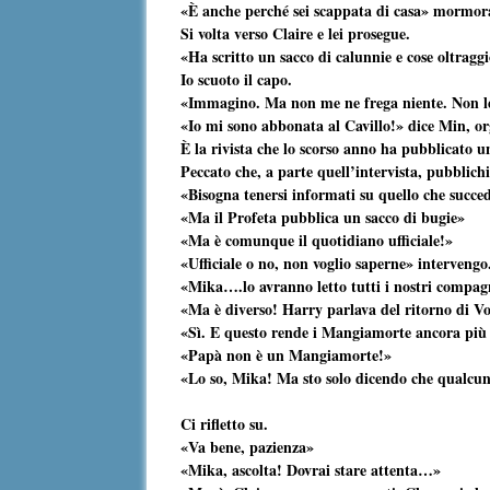
«È anche perché sei scappata di casa» mormo
Si volta verso Claire e lei prosegue.
«Ha scritto un sacco di calunnie e cose oltraggi
Io scuoto il capo.
«Immagino. Ma non me ne frega niente. Non l
«Io mi sono abbonata al Cavillo!» dice Min, or
È la rivista che lo scorso anno ha pubblicato 
Peccato che, a parte quell’intervista, pubblichi
«Bisogna tenersi informati su quello che succe
«Ma il Profeta pubblica un sacco di bugie»
«Ma è comunque il quotidiano ufficiale!»
«Ufficiale o no, non voglio saperne» intervengo
«Mika….lo avranno letto tutti i nostri compagn
«Ma è diverso! Harry parlava del ritorno di Vo
«Sì. E questo rende i Mangiamorte ancora più 
«Papà non è un Mangiamorte!»
«Lo so, Mika! Ma sto solo dicendo che qualcu
Ci rifletto su.
«Va bene, pazienza»
«Mika, ascolta! Dovrai stare attenta…»