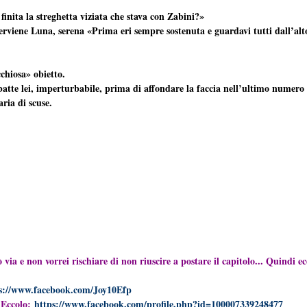
inita la streghetta viziata che stava con Zabini?»
viene Luna, serena «Prima eri sempre sostenuta e guardavi tutti dall’alto 
chiosa» obietto.
atte lei, imperturbabile, prima di affondare la faccia nell’ultimo numero 
ria di scuse.
via e non vorrei rischiare di non riuscire a postare il capitolo... Quindi e
s://www.facebook.com/Joy10Efp
 Eccolo:
https://www.facebook.com/profile.php?id=100007339248477