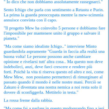
" Io dico che non dobbiamo assolutamente rassegnarci."
Sento Ichigo che parla con sentimento a Retastu e Purin.
La prima la guarda preoccupata mentre la mew-scimmia
annuisce convinta con il capo.
"Il progetto Mew ha coinvolto 5 persone e dobbiamo fare
l'impossibile per mantenere unito il gruppo e salvare il
pianeta."
"Ma come siamo idealiste Ichigo.." interviene Minto
guardandola aspramente "Guarda in faccia alla realtà una
buona volta! Le persone possono anche cambiare
opinione e rivelarsi tutt' altra cosa.. Ma questo non deve
indebolirci, anzi, deve farci crescere e rendere più
forti. Poichè la vita ti riserva questo ed altro e noi, come
Mew Mew, non possiamo permetterci di rimurginare al
passato quando il mondo è nelle nostre mani. Perciò se
Zakuro è diventata una nostra nemica a noi resta solo il
dovere di sconfiggerla. Mettitelo in testa."
La rossa freme dalla rabbia.
"Ma come fai a parlare in questo modoquando fino a ieri