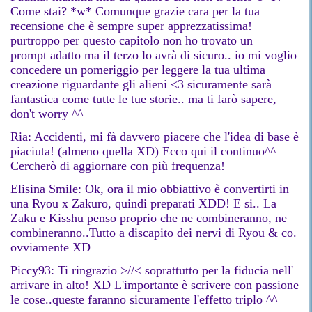
Come stai? *w* Comunque grazie cara per la tua
recensione che è sempre super apprezzatissima!
purtroppo per questo capitolo non ho trovato un
prompt adatto ma il terzo lo avrà di sicuro.. io mi voglio
concedere un pomeriggio per leggere la tua ultima
creazione riguardante gli alieni <3 sicuramente sarà
fantastica come tutte le tue storie.. ma ti farò sapere,
don't worry ^^
Ria: Accidenti, mi fà davvero piacere che l'idea di base è
piaciuta! (almeno quella XD) Ecco qui il continuo^^
Cercherò di aggiornare con più frequenza!
Elisina Smile: Ok, ora il mio obbiattivo è convertirti in
una Ryou x Zakuro, quindi preparati XDD! E si.. La
Zaku e Kisshu penso proprio che ne combineranno, ne
combineranno..Tutto a discapito dei nervi di Ryou & co.
ovviamente XD
Piccy93: Ti ringrazio >//< soprattutto per la fiducia nell'
arrivare in alto! XD L'importante è scrivere con passione
le cose..queste faranno sicuramente l'effetto triplo ^^