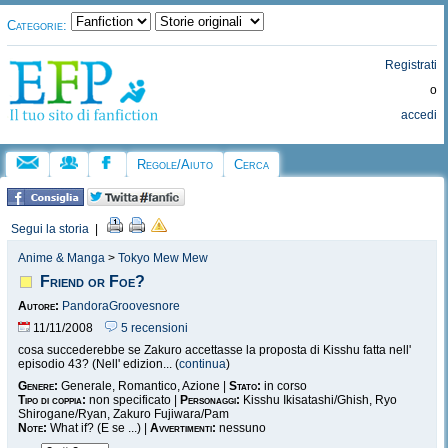
Categorie:
Registrati
o
accedi
Regole/Aiuto
Cerca
Segui la storia
|
Anime & Manga
>
Tokyo Mew Mew
Friend or Foe?
Autore:
PandoraGroovesnore
11/11/2008
5 recensioni
cosa succederebbe se Zakuro accettasse la proposta di Kisshu fatta nell'
episodio 43? (Nell' edizion... (
continua
)
Genere:
Generale, Romantico, Azione |
Stato:
in corso
Tipo di coppia:
non specificato |
Personaggi:
Kisshu Ikisatashi/Ghish, Ryo
Shirogane/Ryan, Zakuro Fujiwara/Pam
Note:
What if? (E se ...) |
Avvertimenti:
nessuno