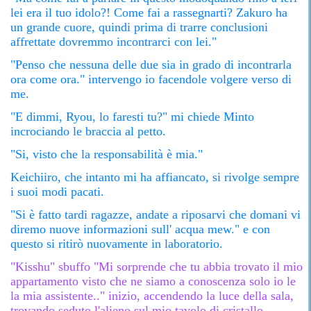
lei era il tuo idolo?! Come fai a rassegnarti? Zakuro ha
un grande cuore, quindi prima di trarre conclusioni
affrettate dovremmo incontrarci con lei."
"Penso che nessuna delle due sia in grado di incontrarla
ora come ora." intervengo io facendole volgere verso di
me.
"E dimmi, Ryou, lo faresti tu?" mi chiede Minto
incrociando le braccia al petto.
"Si, visto che la responsabilità è mia."
Keichiiro, che intanto mi ha affiancato, si rivolge sempre
i suoi modi pacati.
"Si è fatto tardi ragazze, andate a riposarvi che domani vi
diremo nuove informazioni sull' acqua mew." e con
questo si ritirò nuovamente in laboratorio.
"Kisshu" sbuffo "Mi sorprende che tu abbia trovato il mio
appartamento visto che ne siamo a conoscenza solo io le
la mia assistente.." inizio, accendendo la luce della sala,
trovando seduto l'alieno sul mio tavolo di cristallo.