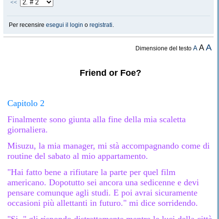
<<
Per recensire
esegui il login
o
registrati
.
A
A
A
Dimensione del testo
Friend or Foe?
Capitolo 2
Finalmente sono giunta alla fine della mia scaletta
giornaliera.
Misuzu, la mia manager, mi stà accompagnando come di
routine del sabato al mio appartamento.
"Hai fatto bene a rifiutare la parte per quel film
americano. Dopotutto sei ancora una sedicenne e devi
pensare comunque agli studi. E poi avrai sicuramente
occasioni più allettanti in futuro." mi dice sorridendo.
"Si.." gli rispondo distrattamente mentre le luci della città