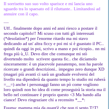
Il sorrisetto suo suo volto sparisce e mi lancia uno
sguardo tra lo spaesato ed il riluttante.. Limitandosi ad
annuire con il capo.
___
Uff.. finalmente dopo anni ed anni riesco a postare il
secondo capitolo!! Mi scuso con tutti gli interessati
(*desolation*) per l'enorme ritardo ma mi stavo
dedicando ad un' altra ficcy e poi mi si è guastato il PC..
quindi da oggi in poi, scrivo a mano e poi ricopio.. nn mi
frega più ù_U. Devo dire che comunque mi stò
divertendo molto scrivere questa fic.. che diciamolo
sinceramente: è un piacevole passatempo, non ha parole
ricercate o grandi descrizioni.. impegno zero dunque XD
(magari più avanti ci sarà un graduale evolversi del
livello ma dipenderà da quanto tempo lo studio mi ruberà
=__=) anche i personaggi fanno un pò come vogliono
loro quindi non ho idea di come proseguirà la storia ma il
bello nel continuare è proprio questo <3 Ma bando alla
ciance! Devo ringraziare chi a recensito *__*:
Fuuma: mamma mia da quant'è che non ti sento T^T!