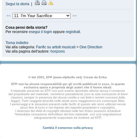
Segui la storia
|
<<
>>
Cosa pensi della storia?
Per recensire
esegui il login
oppure
registrati
.
Torna indietro
Vai alla categoria:
Fanfic su artisti musicali
>
One Direction
Vai alla pagina dell'autore:
horjzons
© dal 2001, EFP (www.efpfanfic.net). Creato da Erika.
EFP non ha alcuna responsabilità per gli scritti pubblicati in esso, in quanto
esclusiva opera e proprietà degli autori che li hanno ideati.
Il materiale presente su EFP non può essere riprodotto altrove senza il consenso
del proprietario del materiale, nemmeno parzialmente (con la sola esclusione di brevi
citazioni, sempre in presenza dei dovuti credits e nei limiti e termini concessi dalla
legge). Tutti i soggetti descritti nelle storie sono maggiorenni e/o comunque fittizi.
I personaggi e le situazioni presenti nelle fanfic di questo sito sono utilizzati senza
alcun fine di lucro e nel rispetto dei rispettivi proprietari e copyrights.
I detentori dei diritti di copyright sfruttati nelle fan fiction possono richiedere
l'immediata cessazione dell'utilizzo del loro materiale, con una segnalazione
adeguatamente supportata da inoltrare ad EFP.
Cambia il consenso sulla privacy