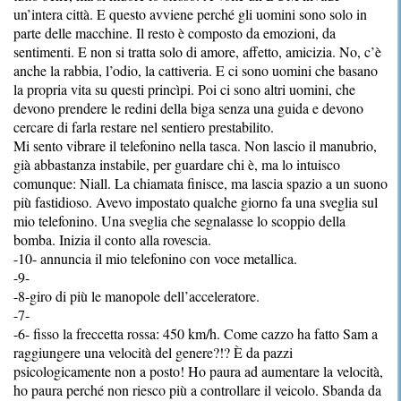
un’intera città. E questo avviene perché gli uomini sono solo in
parte delle macchine. Il resto è composto da emozioni, da
sentimenti. E non si tratta solo di amore, affetto, amicizia. No, c’è
anche la rabbia, l’odio, la cattiveria. E ci sono uomini che basano
la propria vita su questi princìpi. Poi ci sono altri uomini, che
devono prendere le redini della biga senza una guida e devono
cercare di farla restare nel sentiero prestabilito.
Mi sento vibrare il telefonino nella tasca. Non lascio il manubrio,
già abbastanza instabile, per guardare chi è, ma lo intuisco
comunque: Niall. La chiamata finisce, ma lascia spazio a un suono
più fastidioso. Avevo impostato qualche giorno fa una sveglia sul
mio telefonino. Una sveglia che segnalasse lo scoppio della
bomba. Inizia il conto alla rovescia.
-10- annuncia il mio telefonino con voce metallica.
-9-
-8-giro di più le manopole dell’acceleratore.
-7-
-6- fisso la freccetta rossa: 450 km/h. Come cazzo ha fatto Sam a
raggiungere una velocità del genere?!? È da pazzi
psicologicamente non a posto! Ho paura ad aumentare la velocità,
ho paura perché non riesco più a controllare il veicolo. Sbanda da