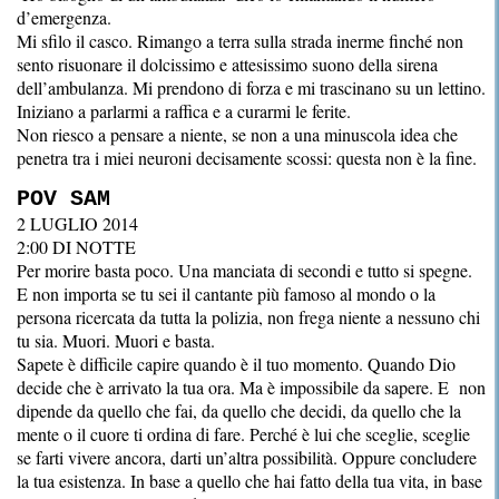
d’emergenza.
Mi sfilo il casco. Rimango a terra sulla strada inerme finché non
sento risuonare il dolcissimo e attesissimo suono della sirena
dell’ambulanza. Mi prendono di forza e mi trascinano su un lettino.
Iniziano a parlarmi a raffica e a curarmi le ferite.
Non riesco a pensare a niente, se non a una minuscola idea che
penetra tra i miei neuroni decisamente scossi: questa non è la fine.
POV SAM
2 LUGLIO 2014
2:00 DI NOTTE
Per morire basta poco. Una manciata di secondi e tutto si spegne.
E non importa se tu sei il cantante più famoso al mondo o la
persona ricercata da tutta la polizia, non frega niente a nessuno chi
tu sia. Muori. Muori e basta.
Sapete è difficile capire quando è il tuo momento. Quando Dio
decide che è arrivato la tua ora. Ma è impossibile da sapere. E non
dipende da quello che fai, da quello che decidi, da quello che la
mente o il cuore ti ordina di fare. Perché è lui che sceglie, sceglie
se farti vivere ancora, darti un’altra possibilità. Oppure concludere
la tua esistenza. In base a quello che hai fatto della tua vita, in base