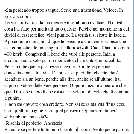
-Sta perdendo troppo sangue. Serve una trasfusione. Veloce. In
sala operatoria-
Le voci arrivano alla tua mente e ti sembrano ovattate. Ti chiedi
cosa hai fatto per meritarti tutto questo. Perché nel momento in cui
decidi di essere felice, vieni punito. La verità ti si sbatte in faccia.
Appaiono le immagini di quelle persone a cui tieni e capisci che
stai commettendo un sbaglio. E allora scivoli. Cadi. Sbatti a terra a
400 km/h. Comprendi il bene che vuoi alle persone. Inizi a
credere, anche solo per un momento, che niente è impossibile.
Pensi a tutte quelle promesse ricevute. A tutte le persone
conosciute nella tua vita. E non sai se puoi dire che ciò che è
accaduto sia un bene, perché alla fine, anche se all’ultimo, hai
capito il valore delle vere persone. Oppure iniziare a pensare che
quel Dio, che tu credi che esista, sia solo un diavolo che ti continua
a punire.
E non sai davvero cosa credere. Non sai se la tua vita finirà così.
Con quell’immagine. Con quel pensiero. Oppure continuerà.
-Il bambino come sta?-
-Rischia di perderlo. Anestesia.-
E anche se per te è tutto buio li senti i discorsi. Senti quelle parole.