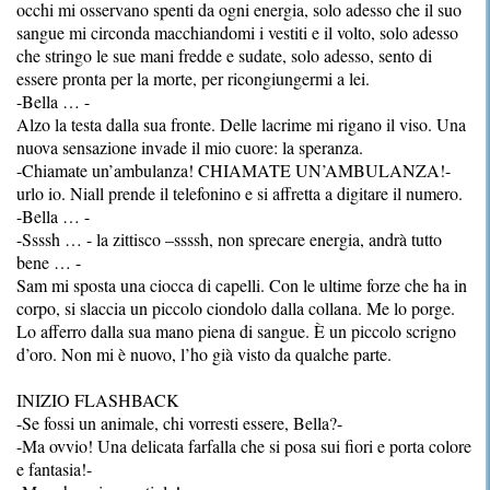
occhi mi osservano spenti da ogni energia, solo adesso che il suo
sangue mi circonda macchiandomi i vestiti e il volto, solo adesso
che stringo le sue mani fredde e sudate, solo adesso, sento di
essere pronta per la morte, per ricongiungermi a lei.
-Bella … -
Alzo la testa dalla sua fronte. Delle lacrime mi rigano il viso. Una
nuova sensazione invade il mio cuore: la speranza.
-Chiamate un’ambulanza! CHIAMATE UN’AMBULANZA!-
urlo io. Niall prende il telefonino e si affretta a digitare il numero.
-Bella … -
-Ssssh … - la zittisco –ssssh, non sprecare energia, andrà tutto
bene … -
Sam mi sposta una ciocca di capelli. Con le ultime forze che ha in
corpo, si slaccia un piccolo ciondolo dalla collana. Me lo porge.
Lo afferro dalla sua mano piena di sangue. È un piccolo scrigno
d’oro. Non mi è nuovo, l’ho già visto da qualche parte.
INIZIO FLASHBACK
-Se fossi un animale, chi vorresti essere, Bella?-
-Ma ovvio! Una delicata farfalla che si posa sui fiori e porta colore
e fantasia!-