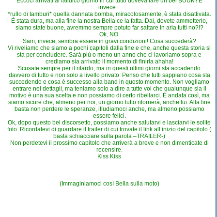
Eccoci arrivati al fatidico giorno in cui tutto doveva fare un bel BUUM! E
invece...
*rullo di tamburi* quella dannata bomba, miracolosamente, è stata disattivata.
É stata dura, ma alla fine la nostra Bella ce la fatta. Dai, dovete ammetterlo,
siamo state buone, avremmo sempre potuto far saltare in aria tutti no?!?
Ok, NO.
Sam, invece, sembra essere in gravi condizioni! Cosa succederà?
Vi riveliamo che siamo a pochi capitoli dalla fine e che, anche questa storia si
sta per concludere. Sarà più o meno un anno che ci lavoriamo sopra e
crediamo sia arrivato il momento di finirla ahaha!
Scusate sempre per il ritardo, ma in questi ultimi giorni sta accadendo
davvero di tutto e non solo a livello privato. Penso che tutti sappiano cosa sta
succedendo e cosa è successo alla band in questo momento. Non vogliamo
entrare nei dettagli, ma teniamo solo a dire a tutte voi che qualunque sia il
motivo è una sua scelta e non possiamo di certo ribellarci. É andata così, ma
siamo sicure che, almeno per noi, un giorno tutto ritornerà, anche lui. Alla fine
basta non perdere le speranze, illudiamoci anche, ma almeno possiamo
essere felici.
Ok, dopo questo bel discorsetto, possiamo anche salutarvi e lasciarvi le solite
foto. Ricordatevi di guardare il trailer di cui trovate il link all’inizio del capitolo (
basta schiacciare sulla parola –TRAILER-)
Non perdetevi il prossimo capitolo che arriverà a breve e non dimenticate di
recensire.
Kiss Kiss
(Immaginiamoci così Bella sulla moto)