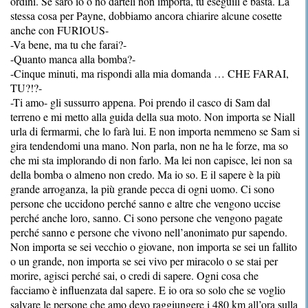
ordini. Se sarò io o no darteli non importa, tu eseguili e basta. La
stessa cosa per Payne, dobbiamo ancora chiarire alcune cosette
anche con FURIOUS-
-Va bene, ma tu che farai?-
-Quanto manca alla bomba?-
-Cinque minuti, ma rispondi alla mia domanda … CHE FARAI,
TU?!?-
-Ti amo- gli sussurro appena. Poi prendo il casco di Sam dal
terreno e mi metto alla guida della sua moto. Non importa se Niall
urla di fermarmi, che lo farà lui. E non importa nemmeno se Sam si
gira tendendomi una mano. Non parla, non ne ha le forze, ma so
che mi sta implorando di non farlo. Ma lei non capisce, lei non sa
della bomba o almeno non credo. Ma io so. E il sapere è la più
grande arroganza, la più grande pecca di ogni uomo. Ci sono
persone che uccidono perché sanno e altre che vengono uccise
perché anche loro, sanno. Ci sono persone che vengono pagate
perché sanno e persone che vivono nell’anonimato pur sapendo.
Non importa se sei vecchio o giovane, non importa se sei un fallito
o un grande, non importa se sei vivo per miracolo o se stai per
morire, agisci perché sai, o credi di sapere. Ogni cosa che
facciamo è influenzata dal sapere. E io ora so solo che se voglio
salvare le persone che amo devo raggiungere i 480 km all’ora sulla