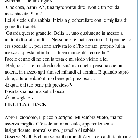
-Mmmh … io una tigle!-
-Che cosa, Sam? Ah, una tigre vorrai dire! Non è un po’ da
maschiaccio, Sam?-
Lei si siede sulla sabbia. Inizia a giocherellare con le migliaia di
granelli di sabbia.
-Guarda questo granello, Bella … uno qualunque in mezzo a
milioni di suoi simili … Nessuno si è mai accorto di lui perché non
era speciale … poi sono arrivata io e l’ho notato, proprio lui in
mezzo a questa infinità … ti sei mai sentita come lui?-
Faccio cenno di no con la testa e mi siedo vicino a lei.
-Beh, io sì … e mi chiedo chi sarà mai quella persona che mi
noterà, in mezzo agli altri sei miliardi di uomini. E quando saprò
chi è, allora le darò il mio bene più prezioso … -
-E qual è il tuo bene più prezioso?-
Posa la sua manina sulla bocca.
-È un segleto!-
FINE FLASHBACK
Apro il ciondolo, il piccolo scrigno. Mi sembra vuoto, ma poi
osservo meglio. C’è solo un minuscolo, apparentemente
insignificante, normalissimo, granello di sabbia.
Osservo Niall. È chino sopra il corpo di Zayn, cerca di rianimarlo.