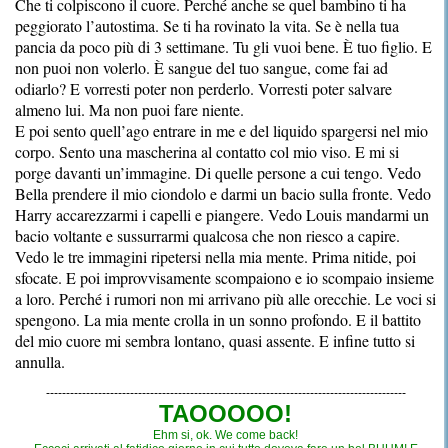
Che ti colpiscono il cuore. Perché anche se quel bambino ti ha
peggiorato l’autostima. Se ti ha rovinato la vita. Se è nella tua
pancia da poco più di 3 settimane. Tu gli vuoi bene. È tuo figlio. E
non puoi non volerlo. È sangue del tuo sangue, come fai ad
odiarlo? E vorresti poter non perderlo. Vorresti poter salvare
almeno lui. Ma non puoi fare niente.
E poi sento quell’ago entrare in me e del liquido spargersi nel mio
corpo. Sento una mascherina al contatto col mio viso. E mi si
porge davanti un’immagine. Di quelle persone a cui tengo. Vedo
Bella prendere il mio ciondolo e darmi un bacio sulla fronte. Vedo
Harry accarezzarmi i capelli e piangere. Vedo Louis mandarmi un
bacio voltante e sussurrarmi qualcosa che non riesco a capire.
Vedo le tre immagini ripetersi nella mia mente. Prima nitide, poi
sfocate. E poi improvvisamente scompaiono e io scompaio insieme
a loro. Perché i rumori non mi arrivano più alle orecchie. Le voci si
spengono. La mia mente crolla in un sonno profondo. E il battito
del mio cuore mi sembra lontano, quasi assente. E infine tutto si
annulla.
------------------------------------------------------------------------------------------
TAOOOOO!
Ehm si, ok. We come back!