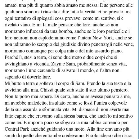
amato, una più di quanto abbia amato me stessa. Due persone alle
quali non sono mai riuscita a dire tutta la verità, ci ho provato, ma
ogni tentativo di spiegarli cosa provavo, come mi sentivo, si è
rivelato vano. E mi fa male pensare che loro, anche se non
moriranno infuocati da una bomba, anche se le loro particelle e i
loro neuroni non esploderanno come l’intera New York, anche se
non udiranno lo scoppio del giudizio divino penetrargli nelle vene,
moriranno comunque per colpa mia e del mio assurdo piano.
Perché lì, stesi a terra, ci sono due moto e due corpi che si
avvinghiano a vicenda. Zayn e Sam, probabilmente senza vita,
moriranno l’uno cercando di salvare il mondo, e l’altra non
sapendo di doverlo fare.
Mi butto a terra e sollevo il corpo di Sam. Prendo la sua testa e la
avvicino alla mia. Chissà quale sarà stato il suo ultimo pensiero.
Non lo potrò mai sapere. Di certo, anche se avesse pensato a me,
mi avrebbe maledetto, insultato come se fossi l’unica colpevole
della sua assurda e sfortunata vita. Mi dispiace di non averle mai
fatto capire che eravamo sulla stessa barca, che anch’io mi sentivo
come lei. E importa poco se sfogavo la mia rabbia correndo per
Central Park anziché guidando una moto. Alla fine eravamo più
simili di quello che entrambe credevamo. E solo adesso che i suoi