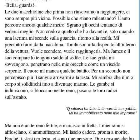
-Bella, guarda!-
Le due macchioline che prima non riuscivamo a raggiungere, ci
sono sempre più vicine. Possibile che stiano rallentando? L’auto
percorre ancora qualche metro. Sgrano gli occhi tentando di
vederci meglio. Non credo a quello che ho davanti e, solo quando
una lacrima mi scende sulla guancia, ritorno alla realtà. Mi
precipito fuori dalla macchina. Tomlinson urla disperato all’interno
della vettura. Vuole scendere, vuole raggiungerla. Ma James e il
suo compare lo tengono saldo al sedile. Le sue grida mi
sovvengono, penetrano nelle mie orecchie come un viscido
serpente. Il cuore mi manca qualche battito. Per un secondo non
percepisco più il sangue arrivarmi alla testa. Mi sembra che il mio
corpo si solidifichi fino a diventare marmo. Le gambe si
induriscono, si bloccano nel terreno, posano le loro radici
sull’asfalto.
“Qualcosa ha fatto tintinnare la tua gabbia
Mi ha immobilizzato nelle mie impronte”
Ma non è un terreno fertile, e marcisco in fretta. I miei rami si
afflosciano, si ammuffiscano. Mi lascio cadere, pronta a morire.
Perché lì, stesi per terra, ci sono due persone. Due persone che ho