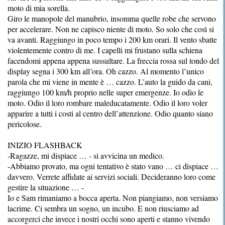
moto di mia sorella.
Giro le manopole del manubrio, insomma quelle robe che servono
per accelerare. Non ne capisco niente di moto. So solo che così si
va avanti. Raggiungo in poco tempo i 200 km orari. Il vento sbatte
violentemente contro di me. I capelli mi frustano sulla schiena
facendomi appena appena sussultare. La freccia rossa sul tondo del
display segna i 300 km all’ora. Oh cazzo. Al momento l’unico
parola che mi viene in mente è … cazzo. L’auto la guido da cani,
raggiungo 100 km/h proprio nelle super emergenze. Io odio le
moto. Odio il loro rombare maleducatamente. Odio il loro voler
apparire a tutti i costi al centro dell’attenzione. Odio quanto siano
pericolose.
INIZIO FLASHBACK
-Ragazze, mi dispiace … - si avvicina un medico.
-Abbiamo provato, ma ogni tentativo è stato vano … ci dispiace …
davvero. Verrete affidate ai servizi sociali. Decideranno loro come
gestire la situazione … -
Io e Sam rimaniamo a bocca aperta. Non piangiamo, non versiamo
lacrime. Ci sembra un sogno, un incubo. E non riusciamo ad
accorgerci che invece i nostri occhi sono aperti e stanno vivendo