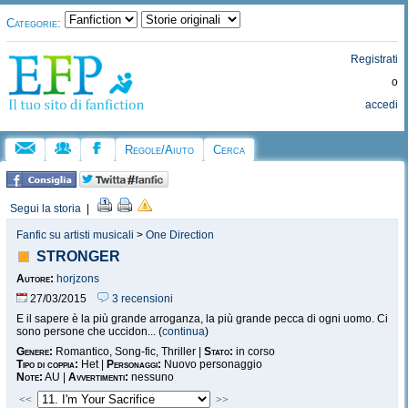
Categorie:
Registrati
o
accedi
Regole/Aiuto
Cerca
Segui la storia
|
Fanfic su artisti musicali
>
One Direction
STRONGER
Autore:
horjzons
27/03/2015
3 recensioni
E il sapere è la più grande arroganza, la più grande pecca di ogni uomo. Ci
sono persone che uccidon... (
continua
)
Genere:
Romantico, Song-fic, Thriller |
Stato:
in corso
Tipo di coppia:
Het |
Personaggi:
Nuovo personaggio
Note:
AU |
Avvertimenti:
nessuno
<<
>>