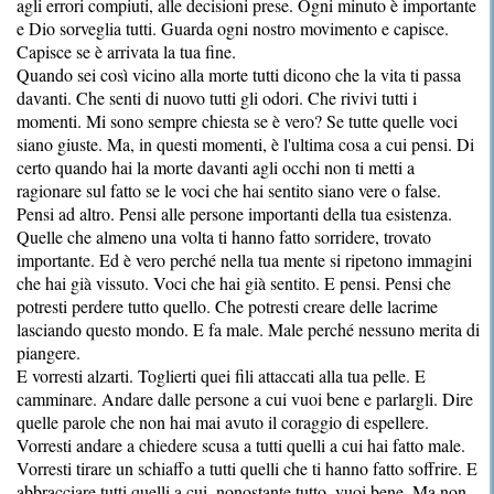
agli errori compiuti, alle decisioni prese. Ogni minuto è importante
e Dio sorveglia tutti. Guarda ogni nostro movimento e capisce.
Capisce se è arrivata la tua fine.
Quando sei così vicino alla morte tutti dicono che la vita ti passa
davanti. Che senti di nuovo tutti gli odori. Che rivivi tutti i
momenti. Mi sono sempre chiesta se è vero? Se tutte quelle voci
siano giuste. Ma, in questi momenti, è l'ultima cosa a cui pensi. Di
certo quando hai la morte davanti agli occhi non ti metti a
ragionare sul fatto se le voci che hai sentito siano vere o false.
Pensi ad altro. Pensi alle persone importanti della tua esistenza.
Quelle che almeno una volta ti hanno fatto sorridere, trovato
importante. Ed è vero perché nella tua mente si ripetono immagini
che hai già vissuto. Voci che hai già sentito. E pensi. Pensi che
potresti perdere tutto quello. Che potresti creare delle lacrime
lasciando questo mondo. E fa male. Male perché nessuno merita di
piangere.
E vorresti alzarti. Toglierti quei fili attaccati alla tua pelle. E
camminare. Andare dalle persone a cui vuoi bene e parlargli. Dire
quelle parole che non hai mai avuto il coraggio di espellere.
Vorresti andare a chiedere scusa a tutti quelli a cui hai fatto male.
Vorresti tirare un schiaffo a tutti quelli che ti hanno fatto soffrire. E
abbracciare tutti quelli a cui, nonostante tutto, vuoi bene. Ma non