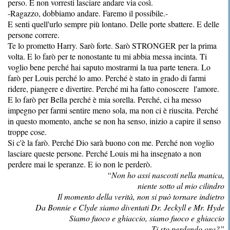
perso. E non vorresti lasciare andare via così.
-Ragazzo, dobbiamo andare. Faremo il possibile.-
E senti quell'urlo sempre più lontano. Delle porte sbattere. E delle
persone correre.
Te lo prometto Harry. Sarò forte. Sarò STRONGER per la prima
volta. E lo farò per te nonostante tu mi abbia messa incinta. Ti
voglio bene perché hai saputo mostrarmi la tua parte tenera. Lo
farò per Louis perché lo amo. Perché è stato in grado di farmi
ridere, piangere e divertire. Perché mi ha fatto conoscere l'amore.
E lo farò per Bella perché è mia sorella. Perché, ci ha messo
impegno per farmi sentire meno sola, ma non ci è riuscita. Perché
in questo momento, anche se non ha senso, inizio a capire il senso
troppe cose.
Si c'è la farò. Perché Dio sarà buono con me. Perché non voglio
lasciare queste persone. Perché Louis mi ha insegnato a non
perdere mai le speranze. E io non le perderò.
“Non ho assi nascosti nella manica,
niente sotto al mio cilindro
Il momento della verità, non si può tornare indietro
Da Bonnie e Clyde siamo diventati Dr. Jeckyll e Mr. Hyde
Siamo fuoco e ghiaccio, siamo fuoco e ghiaccio
Ti sto perdendo ora?”