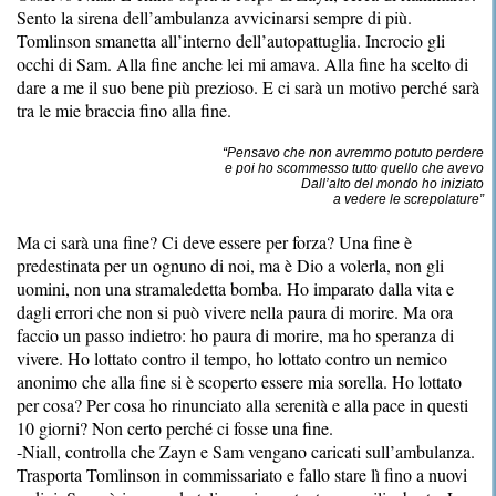
Sento la sirena dell’ambulanza avvicinarsi sempre di più.
Tomlinson smanetta all’interno dell’autopattuglia. Incrocio gli
occhi di Sam. Alla fine anche lei mi amava. Alla fine ha scelto di
dare a me il suo bene più prezioso. E ci sarà un motivo perché sarà
tra le mie braccia fino alla fine.
“Pensavo che non avremmo potuto perdere
e poi ho scommesso tutto quello che avevo
Dall’alto del mondo ho iniziato
a vedere le screpolature”
Ma ci sarà una fine? Ci deve essere per forza? Una fine è
predestinata per un ognuno di noi, ma è Dio a volerla, non gli
uomini, non una stramaledetta bomba. Ho imparato dalla vita e
dagli errori che non si può vivere nella paura di morire. Ma ora
faccio un passo indietro: ho paura di morire, ma ho speranza di
vivere. Ho lottato contro il tempo, ho lottato contro un nemico
anonimo che alla fine si è scoperto essere mia sorella. Ho lottato
per cosa? Per cosa ho rinunciato alla serenità e alla pace in questi
10 giorni? Non certo perché ci fosse una fine.
-Niall, controlla che Zayn e Sam vengano caricati sull’ambulanza.
Trasporta Tomlinson in commissariato e fallo stare lì fino a nuovi