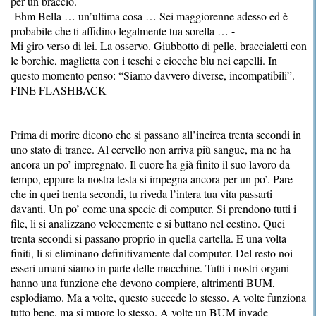
per un braccio.
-Ehm Bella … un’ultima cosa … Sei maggiorenne adesso ed è
probabile che ti affidino legalmente tua sorella … -
Mi giro verso di lei. La osservo. Giubbotto di pelle, braccialetti con
le borchie, maglietta con i teschi e ciocche blu nei capelli. In
questo momento penso: “Siamo davvero diverse, incompatibili”.
FINE FLASHBACK
Prima di morire dicono che si passano all’incirca trenta secondi in
uno stato di trance. Al cervello non arriva più sangue, ma ne ha
ancora un po’ impregnato. Il cuore ha già finito il suo lavoro da
tempo, eppure la nostra testa si impegna ancora per un po’. Pare
che in quei trenta secondi, tu riveda l’intera tua vita passarti
davanti. Un po’ come una specie di computer. Si prendono tutti i
file, li si analizzano velocemente e si buttano nel cestino. Quei
trenta secondi si passano proprio in quella cartella. E una volta
finiti, li si eliminano definitivamente dal computer. Del resto noi
esseri umani siamo in parte delle macchine. Tutti i nostri organi
hanno una funzione che devono compiere, altrimenti BUM,
esplodiamo. Ma a volte, questo succede lo stesso. A volte funziona
tutto bene, ma si muore lo stesso. A volte un BUM invade