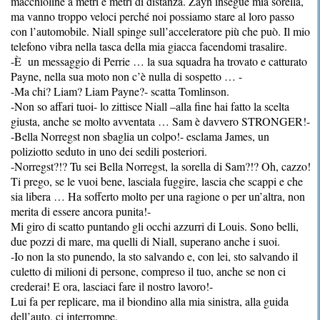
macchioline a metri e metri di distanza. Zayn insegue mia sorella,
ma vanno troppo veloci perché noi possiamo stare al loro passo
con l’automobile. Niall spinge sull’acceleratore più che può. Il mio
telefono vibra nella tasca della mia giacca facendomi trasalire.
-È un messaggio di Perrie … la sua squadra ha trovato e catturato
Payne, nella sua moto non c’è nulla di sospetto … -
-Ma chi? Liam? Liam Payne?- scatta Tomlinson.
-Non so affari tuoi- lo zittisce Niall –alla fine hai fatto la scelta
giusta, anche se molto avventata … Sam è davvero STRONGER!-
-Bella Norregst non sbaglia un colpo!- esclama James, un
poliziotto seduto in uno dei sedili posteriori.
-Norregst?!? Tu sei Bella Norregst, la sorella di Sam?!? Oh, cazzo!
Ti prego, se le vuoi bene, lasciala fuggire, lascia che scappi e che
sia libera … Ha sofferto molto per una ragione o per un’altra, non
merita di essere ancora punita!-
Mi giro di scatto puntando gli occhi azzurri di Louis. Sono belli,
due pozzi di mare, ma quelli di Niall, superano anche i suoi.
-Io non la sto punendo, la sto salvando e, con lei, sto salvando il
culetto di milioni di persone, compreso il tuo, anche se non ci
crederai! E ora, lasciaci fare il nostro lavoro!-
Lui fa per replicare, ma il biondino alla mia sinistra, alla guida
dell’auto, ci interrompe.