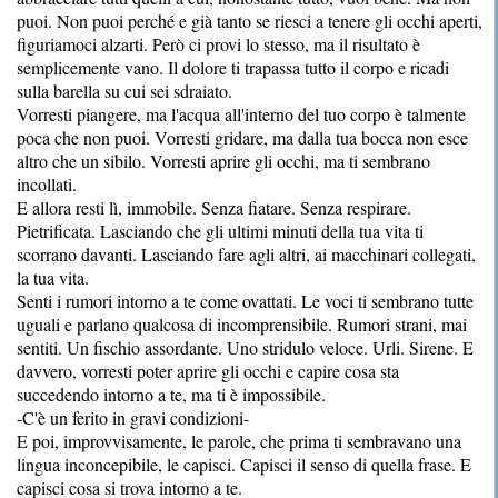
puoi. Non puoi perché e già tanto se riesci a tenere gli occhi aperti,
figuriamoci alzarti. Però ci provi lo stesso, ma il risultato è
semplicemente vano. Il dolore ti trapassa tutto il corpo e ricadi
sulla barella su cui sei sdraiato.
Vorresti piangere, ma l'acqua all'interno del tuo corpo è talmente
poca che non puoi. Vorresti gridare, ma dalla tua bocca non esce
altro che un sibilo. Vorresti aprire gli occhi, ma ti sembrano
incollati.
E allora resti lì, immobile. Senza fiatare. Senza respirare.
Pietrificata. Lasciando che gli ultimi minuti della tua vita ti
scorrano davanti. Lasciando fare agli altri, ai macchinari collegati,
la tua vita.
Senti i rumori intorno a te come ovattati. Le voci ti sembrano tutte
uguali e parlano qualcosa di incomprensibile. Rumori strani, mai
sentiti. Un fischio assordante. Uno stridulo veloce. Urli. Sirene. E
davvero, vorresti poter aprire gli occhi e capire cosa sta
succedendo intorno a te, ma ti è impossibile.
-C'è un ferito in gravi condizioni-
E poi, improvvisamente, le parole, che prima ti sembravano una
lingua inconcepibile, le capisci. Capisci il senso di quella frase. E
capisci cosa si trova intorno a te.