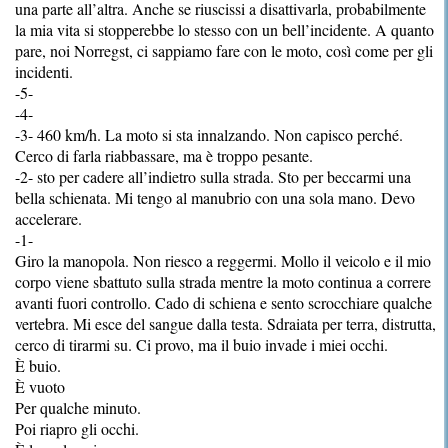
una parte all’altra. Anche se riuscissi a disattivarla, probabilmente
la mia vita si stopperebbe lo stesso con un bell’incidente. A quanto
pare, noi Norregst, ci sappiamo fare con le moto, così come per gli
incidenti.
-5-
-4-
-3- 460 km/h. La moto si sta innalzando. Non capisco perché.
Cerco di farla riabbassare, ma è troppo pesante.
-2- sto per cadere all’indietro sulla strada. Sto per beccarmi una
bella schienata. Mi tengo al manubrio con una sola mano. Devo
accelerare.
-1-
Giro la manopola. Non riesco a reggermi. Mollo il veicolo e il mio
corpo viene sbattuto sulla strada mentre la moto continua a correre
avanti fuori controllo. Cado di schiena e sento scrocchiare qualche
vertebra. Mi esce del sangue dalla testa. Sdraiata per terra, distrutta,
cerco di tirarmi su. Ci provo, ma il buio invade i miei occhi.
È buio.
È vuoto
Per qualche minuto.
Poi riapro gli occhi.