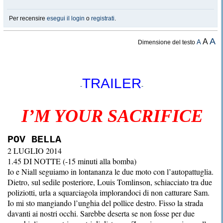
Per recensire
esegui il login
o
registrati
.
A
A
A
Dimensione del testo
TRAILER
-
-
I’M YOUR SACRIFIC
E
POV BELLA
2 LUGLIO 2014
1.45 DI NOTTE (-15 minuti alla bomba)
Io e Niall seguiamo in lontananza le due moto con l’autopattuglia.
Dietro, sul sedile posteriore, Louis Tomlinson, schiacciato tra due
poliziotti, urla a squarciagola implorandoci di non catturare Sam.
Io mi sto mangiando l’unghia del pollice destro. Fisso la strada
davanti ai nostri occhi. Sarebbe deserta se non fosse per due