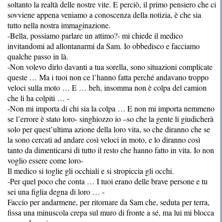
soltanto la realtà delle nostre vite. E perciò, il primo pensiero che ci
sovviene appena veniamo a conoscenza della notizia, è che sia
tutto nella nostra immaginazione.
-Bella, possiamo parlare un attimo?- mi chiede il medico
invitandomi ad allontanarmi da Sam. Io obbedisco e facciamo
qualche passo in là.
-Non volevo dirlo davanti a tua sorella, sono situazioni complicate
queste … Ma i tuoi non ce l’hanno fatta perché andavano troppo
veloci sulla moto … E … beh, insomma non è colpa del camion
che li ha colpiti … -
-Non mi importa di chi sia la colpa … E non mi importa nemmeno
se l’errore è stato loro- singhiozzo io –so che la gente li giudicherà
solo per quest’ultima azione della loro vita, so che diranno che se
la sono cercati ad andare così veloci in moto, e lo diranno così
tanto da dimenticarsi di tutto il resto che hanno fatto in vita. Io non
voglio essere come loro-
Il medico si toglie gli occhiali e si stropiccia gli occhi.
-Per quel poco che conta … I tuoi erano delle brave persone e tu
sei una figlia degna di loro … -
Faccio per andarmene, per ritornare da Sam che, seduta per terra,
fissa una minuscola crepa sul muro di fronte a sé, ma lui mi blocca