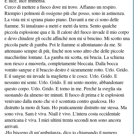
È luce, luce immensa.
Cerco di mettere a fuoco dove mi trovo. Affanno un respiro.
Riempio i polmoni di ossigeno più che posso, sono in astinenza.
La vista mi si sgrana piano piano. Davanti a me ci sono delle
fiamme. Si innalzano a metri e metri da terra. Sento qualche
piccola esplosione qua e là. Il calore del fuoco invade il mio corpo
e devo chiudere gli occhi affinché non mi si brucino. Mi scotto una
piccola parte di gamba. Poi le fiamme si allontanano da me. Si
attenuano sempre di più, finché non sono altro che delle piccole
macchioline lontane. La gamba mi scotta, mi brucia. La schiena
non riesco a muoverla, completamente bloccata. Dalla bocca
vomito sangue e il braccio destro è sicuramente rotto. Urlo. Grido.
E il sangue mi invade la maglietta e le cosce. Urlo. Grido. E
nessuno mi sente. Urlo. Grido. E mi sento morire, abbandonare
questo corpo. Urlo. Grido. E torno in me. Perché la sveglia sta
suonando da almeno tre minuti. Il fuoco di prima e le esplosioni
venivano dalla moto che si è scontrata contro qualcosa. Ho
distrutto la moto di Sam. Ho praticamente distrutto me stessa. Ma
sono viva. Sam è viva. Niall è vivo. L’intera costa occidentale
americana è viva. I miei ultimi trenta secondi non sono ancora
arrivati.
-Ho bisogno di un’ambulanza- dico io chiamando il numero