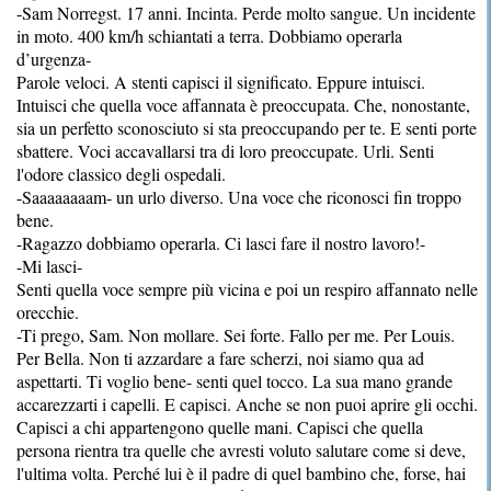
-Sam Norregst. 17 anni. Incinta. Perde molto sangue. Un incidente
in moto. 400 km/h schiantati a terra. Dobbiamo operarla
d’urgenza-
Parole veloci. A stenti capisci il significato. Eppure intuisci.
Intuisci che quella voce affannata è preoccupata. Che, nonostante,
sia un perfetto sconosciuto si sta preoccupando per te. E senti porte
sbattere. Voci accavallarsi tra di loro preoccupate. Urli. Senti
l'odore classico degli ospedali.
-Saaaaaaaam- un urlo diverso. Una voce che riconosci fin troppo
bene.
-Ragazzo dobbiamo operarla. Ci lasci fare il nostro lavoro!-
-Mi lasci-
Senti quella voce sempre più vicina e poi un respiro affannato nelle
orecchie.
-Ti prego, Sam. Non mollare. Sei forte. Fallo per me. Per Louis.
Per Bella. Non ti azzardare a fare scherzi, noi siamo qua ad
aspettarti. Ti voglio bene- senti quel tocco. La sua mano grande
accarezzarti i capelli. E capisci. Anche se non puoi aprire gli occhi.
Capisci a chi appartengono quelle mani. Capisci che quella
persona rientra tra quelle che avresti voluto salutare come si deve,
l'ultima volta. Perché lui è il padre di quel bambino che, forse, hai