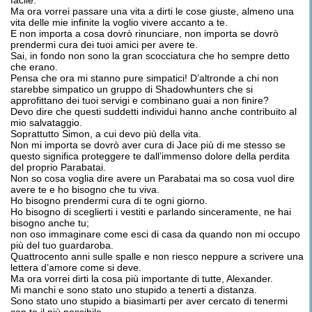
facile.
Ma ora vorrei passare una vita a dirti le cose giuste, almeno una
vita delle mie infinite la voglio vivere accanto a te.
E non importa a cosa dovrò rinunciare, non importa se dovrò
prendermi cura dei tuoi amici per avere te.
Sai, in fondo non sono la gran scocciatura che ho sempre detto
che erano.
Pensa che ora mi stanno pure simpatici! D’altronde a chi non
starebbe simpatico un gruppo di Shadowhunters che si
approfittano dei tuoi servigi e combinano guai a non finire?
Devo dire che questi suddetti individui hanno anche contribuito al
mio salvataggio.
Soprattutto Simon, a cui devo più della vita.
Non mi importa se dovrò aver cura di Jace più di me stesso se
questo significa proteggere te dall’immenso dolore della perdita
del proprio Parabatai.
Non so cosa voglia dire avere un Parabatai ma so cosa vuol dire
avere te e ho bisogno che tu viva.
Ho bisogno prendermi cura di te ogni giorno.
Ho bisogno di sceglierti i vestiti e parlando sinceramente, ne hai
bisogno anche tu;
non oso immaginare come esci di casa da quando non mi occupo
più del tuo guardaroba.
Quattrocento anni sulle spalle e non riesco neppure a scrivere una
lettera d’amore come si deve.
Ma ora vorrei dirti la cosa più importante di tutte, Alexander.
Mi manchi e sono stato uno stupido a tenerti a distanza.
Sono stato uno stupido a biasimarti per aver cercato di tenermi