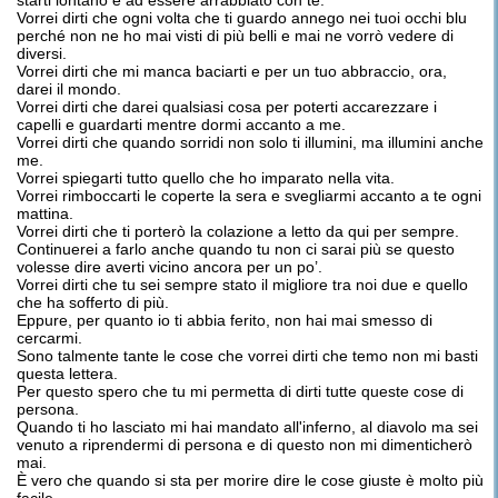
starti lontano e ad essere arrabbiato con te.
Vorrei dirti che ogni volta che ti guardo annego nei tuoi occhi blu
perché non ne ho mai visti di più belli e mai ne vorrò vedere di
diversi.
Vorrei dirti che mi manca baciarti e per un tuo abbraccio, ora,
darei il mondo.
Vorrei dirti che darei qualsiasi cosa per poterti accarezzare i
capelli e guardarti mentre dormi accanto a me.
Vorrei dirti che quando sorridi non solo ti illumini, ma illumini anche
me.
Vorrei spiegarti tutto quello che ho imparato nella vita.
Vorrei rimboccarti le coperte la sera e svegliarmi accanto a te ogni
mattina.
Vorrei dirti che ti porterò la colazione a letto da qui per sempre.
Continuerei a farlo anche quando tu non ci sarai più se questo
volesse dire averti vicino ancora per un po’.
Vorrei dirti che tu sei sempre stato il migliore tra noi due e quello
che ha sofferto di più.
Eppure, per quanto io ti abbia ferito, non hai mai smesso di
cercarmi.
Sono talmente tante le cose che vorrei dirti che temo non mi basti
questa lettera.
Per questo spero che tu mi permetta di dirti tutte queste cose di
persona.
Quando ti ho lasciato mi hai mandato all'inferno, al diavolo ma sei
venuto a riprendermi di persona e di questo non mi dimenticherò
mai.
È vero che quando si sta per morire dire le cose giuste è molto più