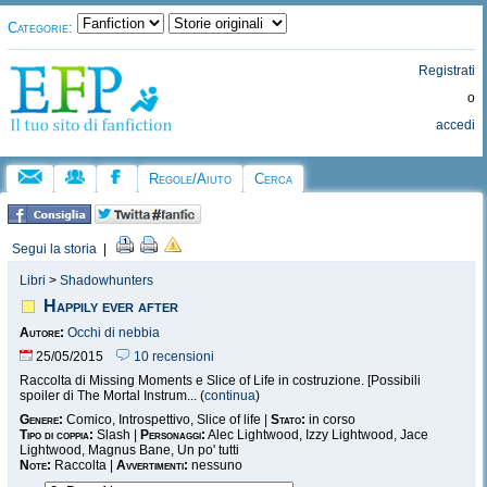
Categorie:
Registrati
o
accedi
Regole/Aiuto
Cerca
Segui la storia
|
Libri
>
Shadowhunters
Happily ever after
Autore:
Occhi di nebbia
25/05/2015
10 recensioni
Raccolta di Missing Moments e Slice of Life in costruzione. [Possibili
spoiler di The Mortal Instrum... (
continua
)
Genere:
Comico, Introspettivo, Slice of life |
Stato:
in corso
Tipo di coppia:
Slash |
Personaggi:
Alec Lightwood, Izzy Lightwood, Jace
Lightwood, Magnus Bane, Un po' tutti
Note:
Raccolta |
Avvertimenti:
nessuno