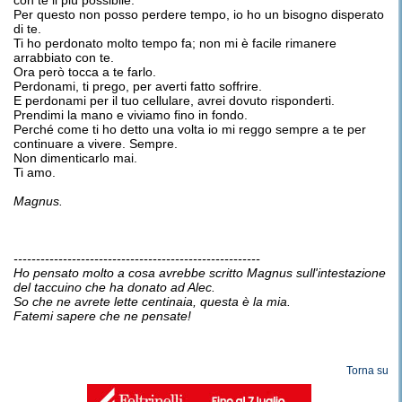
con te il più possibile.
Per questo non posso perdere tempo, io ho un bisogno disperato
di te.
Ti ho perdonato molto tempo fa; non mi è facile rimanere
arrabbiato con te.
Ora però tocca a te farlo.
Perdonami, ti prego, per averti fatto soffrire.
E perdonami per il tuo cellulare, avrei dovuto risponderti.
Prendimi la mano e viviamo fino in fondo.
Perché come ti ho detto una volta io mi reggo sempre a te per
continuare a vivere. Sempre.
Non dimenticarlo mai.
Ti amo.
Magnus.
-------------------------------------------------------
Ho pensato molto a cosa avrebbe scritto Magnus sull'intestazione
del taccuino che ha donato ad Alec.
So che ne avrete lette centinaia, questa è la mia.
Fatemi sapere che ne pensate!
Torna su