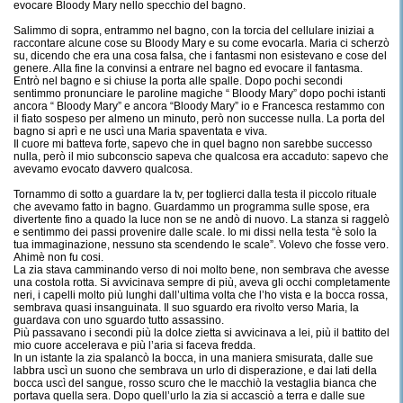
evocare Bloody Mary nello specchio del bagno.
Salimmo di sopra, entrammo nel bagno, con la torcia del cellulare iniziai a
raccontare alcune cose su Bloody Mary e su come evocarla. Maria ci scherzò
su, dicendo che era una cosa falsa, che i fantasmi non esistevano e cose del
genere. Alla fine la convinsi a entrare nel bagno ed evocare il fantasma.
Entrò nel bagno e si chiuse la porta alle spalle. Dopo pochi secondi
sentimmo pronunciare le paroline magiche “ Bloody Mary” dopo pochi istanti
ancora “ Bloody Mary” e ancora “Bloody Mary” io e Francesca restammo con
il fiato sospeso per almeno un minuto, però non successe nulla. La porta del
bagno si aprì e ne uscì una Maria spaventata e viva.
Il cuore mi batteva forte, sapevo che in quel bagno non sarebbe successo
nulla, però il mio subconscio sapeva che qualcosa era accaduto: sapevo che
avevamo evocato davvero qualcosa.
Tornammo di sotto a guardare la tv, per toglierci dalla testa il piccolo rituale
che avevamo fatto in bagno. Guardammo un programma sulle spose, era
divertente fino a quado la luce non se ne andò di nuovo. La stanza si raggelò
e sentimmo dei passi provenire dalle scale. Io mi dissi nella testa “è solo la
tua immaginazione, nessuno sta scendendo le scale”. Volevo che fosse vero.
Ahimè non fu cosi.
La zia stava camminando verso di noi molto bene, non sembrava che avesse
una costola rotta. Si avvicinava sempre di più, aveva gli occhi completamente
neri, i capelli molto più lunghi dall’ultima volta che l’ho vista e la bocca rossa,
sembrava quasi insanguinata. Il suo sguardo era rivolto verso Maria, la
guardava con uno sguardo tutto assassino.
Più passavano i secondi più la dolce zietta si avvicinava a lei, più il battito del
mio cuore accelerava e più l’aria si faceva fredda.
In un istante la zia spalancò la bocca, in una maniera smisurata, dalle sue
labbra uscì un suono che sembrava un urlo di disperazione, e dai lati della
bocca uscì del sangue, rosso scuro che le macchiò la vestaglia bianca che
portava quella sera. Dopo quell’urlo la zia si accasciò a terra e dalle sue