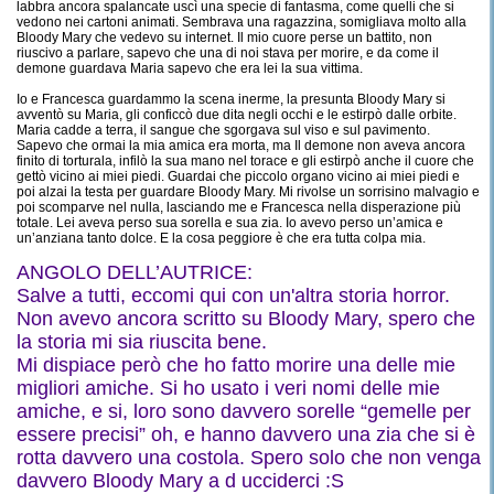
labbra ancora spalancate uscì una specie di fantasma, come quelli che si
vedono nei cartoni animati. Sembrava una ragazzina, somigliava molto alla
Bloody Mary che vedevo su internet. Il mio cuore perse un battito, non
riuscivo a parlare, sapevo che una di noi stava per morire, e da come il
demone guardava Maria sapevo che era lei la sua vittima.
Io e Francesca guardammo la scena inerme, la presunta Bloody Mary si
avventò su Maria, gli conficcò due dita negli occhi e le estirpò dalle orbite.
Maria cadde a terra, il sangue che sgorgava sul viso e sul pavimento.
Sapevo che ormai la mia amica era morta, ma Il demone non aveva ancora
finito di torturala, infilò la sua mano nel torace e gli estirpò anche il cuore che
gettò vicino ai miei piedi. Guardai che piccolo organo vicino ai miei piedi e
poi alzai la testa per guardare Bloody Mary. Mi rivolse un sorrisino malvagio e
poi scomparve nel nulla, lasciando me e Francesca nella disperazione più
totale. Lei aveva perso sua sorella e sua zia. Io avevo perso un’amica e
un’anziana tanto dolce. E la cosa peggiore è che era tutta colpa mia.
ANGOLO DELL’AUTRICE:
Salve a tutti, eccomi qui con un'altra storia horror.
Non avevo ancora scritto su Bloody Mary, spero che
la storia mi sia riuscita bene.
Mi dispiace però che ho fatto morire una delle mie
migliori amiche. Si ho usato i veri nomi delle mie
amiche, e si, loro sono davvero sorelle “gemelle per
essere precisi” oh, e hanno davvero una zia che si è
rotta davvero una costola. Spero solo che non venga
davvero Bloody Mary a d ucciderci :S