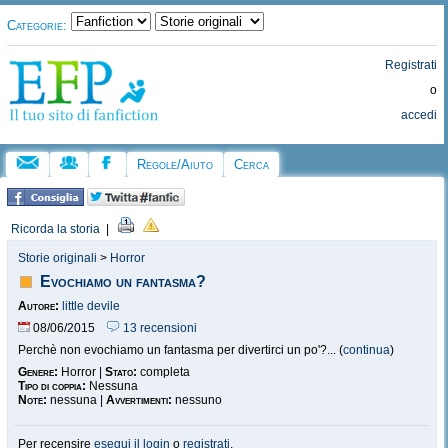
Categorie:
Registrati
o
accedi
Regole/Aiuto
Cerca
Ricorda la storia
|
Storie originali
>
Horror
Evochiamo un fantasma?
Autore:
little devile
08/06/2015
13 recensioni
Perchè non evochiamo un fantasma per divertirci un po'?... (
continua
)
Genere:
Horror |
Stato:
completa
Tipo di coppia:
Nessuna
Note:
nessuna |
Avvertimenti:
nessuno
Per recensire
esegui il login
o
registrati
.