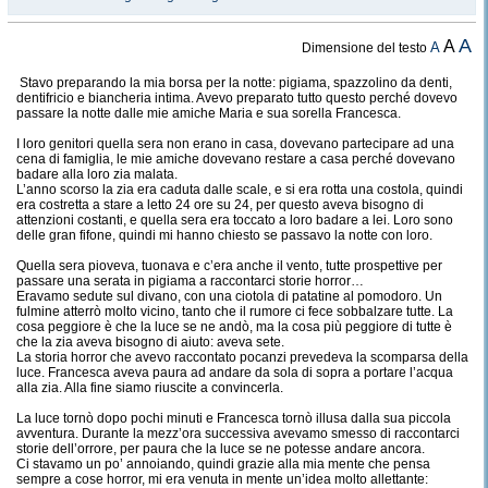
A
A
A
Dimensione del testo
Stavo preparando la mia borsa per la notte: pigiama, spazzolino da denti,
dentifricio e biancheria intima. Avevo preparato tutto questo perché dovevo
passare la notte dalle mie amiche Maria e sua sorella Francesca.
I loro genitori quella sera non erano in casa, dovevano partecipare ad una
cena di famiglia, le mie amiche dovevano restare a casa perché dovevano
badare alla loro zia malata.
L’anno scorso la zia era caduta dalle scale, e si era rotta una costola, quindi
era costretta a stare a letto 24 ore su 24, per questo aveva bisogno di
attenzioni costanti, e quella sera era toccato a loro badare a lei. Loro sono
delle gran fifone, quindi mi hanno chiesto se passavo la notte con loro.
Quella sera pioveva, tuonava e c’era anche il vento, tutte prospettive per
passare una serata in pigiama a raccontarci storie horror…
Eravamo sedute sul divano, con una ciotola di patatine al pomodoro. Un
fulmine atterrò molto vicino, tanto che il rumore ci fece sobbalzare tutte. La
cosa peggiore è che la luce se ne andò, ma la cosa più peggiore di tutte è
che la zia aveva bisogno di aiuto: aveva sete.
La storia horror che avevo raccontato pocanzi prevedeva la scomparsa della
luce. Francesca aveva paura ad andare da sola di sopra a portare l’acqua
alla zia. Alla fine siamo riuscite a convincerla.
La luce tornò dopo pochi minuti e Francesca tornò illusa dalla sua piccola
avventura. Durante la mezz’ora successiva avevamo smesso di raccontarci
storie dell’orrore, per paura che la luce se ne potesse andare ancora.
Ci stavamo un po’ annoiando, quindi grazie alla mia mente che pensa
sempre a cose horror, mi era venuta in mente un’idea molto allettante: