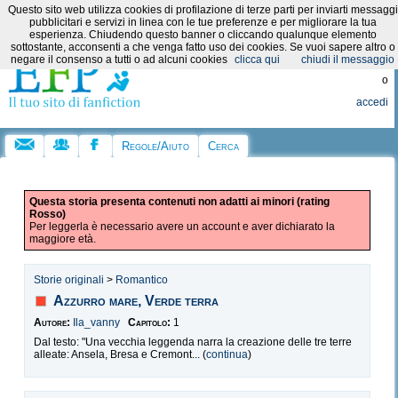
Questo sito web utilizza cookies di profilazione di terze parti per inviarti messaggi
Categorie:
pubblicitari e servizi in linea con le tue preferenze e per migliorare la tua
esperienza. Chiudendo questo banner o cliccando qualunque elemento
sottostante, acconsenti a che venga fatto uso dei cookies. Se vuoi sapere altro o
Registrati
negare il consenso a tutti o ad alcuni cookies
clicca qui
chiudi il messaggio
o
accedi
Regole/Aiuto
Cerca
Questa storia presenta contenuti non adatti ai minori (rating
Rosso)
Per leggerla è necessario avere un account e aver dichiarato la
maggiore età.
Storie originali
>
Romantico
Azzurro mare, Verde terra
Autore:
Ila_vanny
Capitolo:
1
Dal testo: "Una vecchia leggenda narra la creazione delle tre terre
alleate: Ansela, Bresa e Cremont... (
continua
)