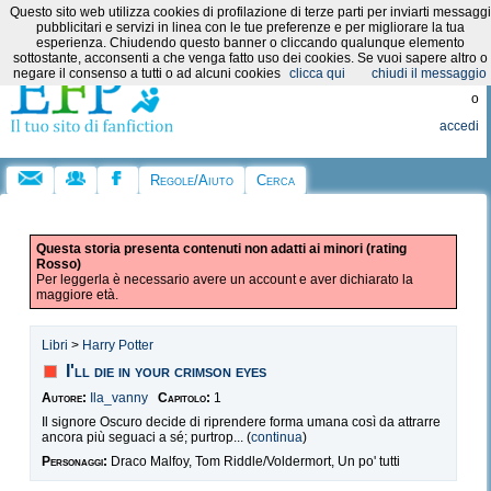
Questo sito web utilizza cookies di profilazione di terze parti per inviarti messaggi
Categorie:
pubblicitari e servizi in linea con le tue preferenze e per migliorare la tua
esperienza. Chiudendo questo banner o cliccando qualunque elemento
sottostante, acconsenti a che venga fatto uso dei cookies. Se vuoi sapere altro o
Registrati
negare il consenso a tutti o ad alcuni cookies
clicca qui
chiudi il messaggio
o
accedi
Regole/Aiuto
Cerca
Questa storia presenta contenuti non adatti ai minori (rating
Rosso)
Per leggerla è necessario avere un account e aver dichiarato la
maggiore età.
Libri
>
Harry Potter
I'll die in your crimson eyes
Autore:
Ila_vanny
Capitolo:
1
Il signore Oscuro decide di riprendere forma umana così da attrarre
ancora più seguaci a sé; purtrop... (
continua
)
Personaggi:
Draco Malfoy, Tom Riddle/Voldermort, Un po' tutti