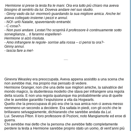
Hermione si prese la testa fra le mani. Ora era tutto più chiaro ma aveva
bisogno di sentirlo da lui. Doveva andare nel suo studio.
- Ginny vado da lui- mormorò guardando la sua migliore amica. Anche lei
aveva collegato insieme i pezzi e annuì.
- NO!- urlò Natalie, spaventando entrambi.
- C-cosa?-
- Non puoi andare. Lestat l’ho scoprirà il professore è continuamente sotto
sorveglianza… ti faranno espellere!-
Hermione si alzò risoluta.
- Amo infrangere le regole- sorrise alla rossa – ci pensi tu ora?-
Ginny annuì.
- lascia fare a me!-
….
Ginevra Weasley era preoccupata. Aveva appena assistito a una scena che
non avrebbe mai, ma proprio mai pensato di vedere.
Hermione Granger, non che una delle sue migliori amiche, la salvatrice del
mondo magico, la studentessa modello che stava per infrangere una regola
della scuola. E non una regola qualunque ma probabilmente una di quelle
che le avrebbe garantito l’espulsione a vita da Hogwarts.
Quello che la preoccupava di più era che la sua amica non ci aveva messo
nemmeno un secondo a decidere. Era saltata in piedi, con gli occhi che le
brillavano selvaggiamente, dichiarando che sarebbe andata da
Lui
.
Lui. Severus Piton. Il loro professore di Pozioni, noto Mangiamorte ed eroe di
guerra.
Chi avrebbe mai detto che la persona che avrebbe fatto completamente
perdere la testa a Hermione sarebbe proprio stato un uomo, di vent’anni più