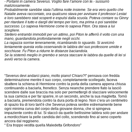
- Portami in camera Severus. Voglio fare l’amore con te.- sussurrò
maliziosamente.
Probabilmente sarebbe stata l’ultima notte insieme. Se era vero quello che
Natalie aveva raccontato, ora qualcuno stava per avvisare il professor Lestat
e loro sarebbero stati scoperti e espulsi dalla scuola. Poteva contare su Ginny
per ritardare il tutto e dargli del tempo per loro, ma prima o poi sarebbe
successo. Lo sapeva Hermione come lo sapeva Piton. Ora stava a lui
scegliere.
Stettero entrambi immobili per un attimo, poi Piton le afferrò il volto con una
mano, guardandola profondamente negli occhi.
La ragazza sorrise teneramente, ricambiando lo sguardo. Si avvicinò
lentamente questa volta osservando le labbra del suo professore umide e
socchiuse. Fu Piton a ridurre le distanze baciandola.
Se la sistemò meglio in grembo e senza staccare le labbra da quelle di lei si
avviò verso la camera.
“Severus devi andarci piano, molto piano! Chiaro?!” pensava con fredda
determinazione mentre il suo corpo, completamente scollegato, faceva
sbattere la schiena di Hermione contro la porta della camera appena chiusa
continuando a baciarla, frenetico. Senza neanche prendere fiato la lasciò
scendere dalle sue braccia ma solo per permettergli di slacciare velocemente
la sua camicia e per far sparire, in un secondo, anche la sua maglietta. Tornò
a baciarla, premendola contro la dura porta di legno. Non c’era un centimetro
di spazio tra di loro tant’è che Severus poteva sentire estremamente bene
ogni minima curva del corpo della giovane donna, che si spingeva
impaziente contro di lui. Si staccò da quelle bellissime labbra solo per andare
a mordicchiare la pelle candida del collo, scendendo fino al seno coperto
ancora dal reggiseno.
“ Era troppo vestita quella Maledetta Grifondoro”