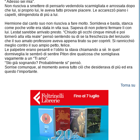
“ Adesso sei mia”.
Non riusciva a smettere di pensarlo vedendola scarmigliata e arrossata dopo
che lui, si proprio lui, le aveva fatto provare piacere. Le accarezzò piano i
capelli, stringendola di più a lui.
Hermione dal canto suo non riusciva a fare molto. Sorrideva e basta, stanca
come poche volte era stata in vita sua. Sapeva di non potersi fermare lì con
lui. Lestat sarebbe arrivato presto. “Chiudo gli occhi cinque minuti e poi
tornerò alla vita reale” pensò sentendo su di se la freschezza del lenzuolo
che il suo amato professore aveva appena tirato su per coprirli. Si rannicchiò
meglio contro il suo ampio petto, felice.
Le palpebre erano pesanti e l’oblio la stava chiamando a sè. In quel
dormiveglia le sembrò di sentire Piton dire qualcosa che somigliava
vagamente a un “Ti amo”.
“Sto già sognando? Probabilmente si” pensò.
Sorrise comunque, al momento aveva tutto ciò che desiderava di più ed era
questo l’importante.
Torna su