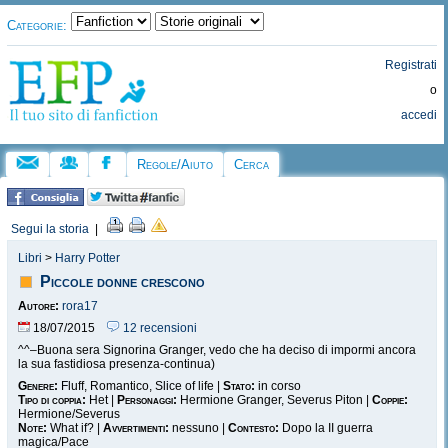
Categorie:
Registrati
o
accedi
Regole/Aiuto
Cerca
Segui la storia
|
Libri
>
Harry Potter
Piccole donne crescono
Autore:
rora17
18/07/2015
12 recensioni
^^–Buona sera Signorina Granger, vedo che ha deciso di impormi ancora
la sua fastidiosa presenza-
continua)
Genere:
Fluff, Romantico, Slice of life |
Stato:
in corso
Tipo di coppia:
Het |
Personaggi:
Hermione Granger, Severus Piton |
Coppie:
Hermione/Severus
Note:
What if? |
Avvertimenti:
nessuno |
Contesto:
Dopo la II guerra
magica/Pace