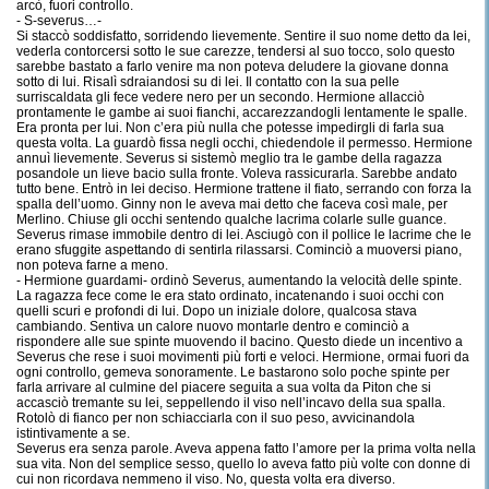
arcò, fuori controllo.
- S-severus…-
Si staccò soddisfatto, sorridendo lievemente. Sentire il suo nome detto da lei,
vederla contorcersi sotto le sue carezze, tendersi al suo tocco, solo questo
sarebbe bastato a farlo venire ma non poteva deludere la giovane donna
sotto di lui. Risalì sdraiandosi su di lei. Il contatto con la sua pelle
surriscaldata gli fece vedere nero per un secondo. Hermione allacciò
prontamente le gambe ai suoi fianchi, accarezzandogli lentamente le spalle.
Era pronta per lui. Non c’era più nulla che potesse impedirgli di farla sua
questa volta. La guardò fissa negli occhi, chiedendole il permesso. Hermione
annuì lievemente. Severus si sistemò meglio tra le gambe della ragazza
posandole un lieve bacio sulla fronte. Voleva rassicurarla. Sarebbe andato
tutto bene. Entrò in lei deciso. Hermione trattene il fiato, serrando con forza la
spalla dell’uomo. Ginny non le aveva mai detto che faceva così male, per
Merlino. Chiuse gli occhi sentendo qualche lacrima colarle sulle guance.
Severus rimase immobile dentro di lei. Asciugò con il pollice le lacrime che le
erano sfuggite aspettando di sentirla rilassarsi. Cominciò a muoversi piano,
non poteva farne a meno.
- Hermione guardami- ordinò Severus, aumentando la velocità delle spinte.
La ragazza fece come le era stato ordinato, incatenando i suoi occhi con
quelli scuri e profondi di lui. Dopo un iniziale dolore, qualcosa stava
cambiando. Sentiva un calore nuovo montarle dentro e cominciò a
rispondere alle sue spinte muovendo il bacino. Questo diede un incentivo a
Severus che rese i suoi movimenti più forti e veloci. Hermione, ormai fuori da
ogni controllo, gemeva sonoramente. Le bastarono solo poche spinte per
farla arrivare al culmine del piacere seguita a sua volta da Piton che si
accasciò tremante su lei, seppellendo il viso nell’incavo della sua spalla.
Rotolò di fianco per non schiacciarla con il suo peso, avvicinandola
istintivamente a se.
Severus era senza parole. Aveva appena fatto l’amore per la prima volta nella
sua vita. Non del semplice sesso, quello lo aveva fatto più volte con donne di
cui non ricordava nemmeno il viso. No, questa volta era diverso.