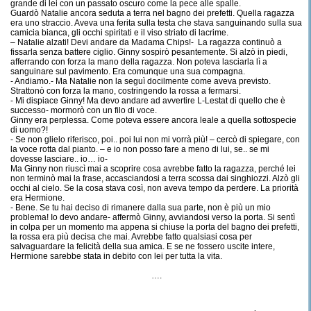
grande di lei con un passato oscuro come la pece alle spalle.
Guardò Natalie ancora seduta a terra nel bagno dei prefetti. Quella ragazza
era uno straccio. Aveva una ferita sulla testa che stava sanguinando sulla sua
camicia bianca, gli occhi spiritati e il viso striato di lacrime.
– Natalie alzati! Devi andare da Madama Chips!- La ragazza continuò a
fissarla senza battere ciglio. Ginny sospirò pesantemente. Si alzò in piedi,
afferrando con forza la mano della ragazza. Non poteva lasciarla lì a
sanguinare sul pavimento. Era comunque una sua compagna.
- Andiamo.- Ma Natalie non la seguì docilmente come aveva previsto.
Strattonò con forza la mano, costringendo la rossa a fermarsi.
- Mi dispiace Ginny! Ma devo andare ad avvertire L-Lestat di quello che è
successo- mormorò con un filo di voce.
Ginny era perplessa. Come poteva essere ancora leale a quella sottospecie
di uomo?!
- Se non glielo riferisco, poi.. poi lui non mi vorrà più! – cercò di spiegare, con
la voce rotta dal pianto. – e io non posso fare a meno di lui, se.. se mi
dovesse lasciare.. io… io-
Ma Ginny non riuscì mai a scoprire cosa avrebbe fatto la ragazza, perché lei
non terminò mai la frase, accasciandosi a terra scossa dai singhiozzi. Alzò gli
occhi al cielo. Se la cosa stava così, non aveva tempo da perdere. La priorità
era Hermione.
- Bene. Se tu hai deciso di rimanere dalla sua parte, non è più un mio
problema! Io devo andare- affermò Ginny, avviandosi verso la porta. Si sentì
in colpa per un momento ma appena si chiuse la porta del bagno dei prefetti,
la rossa era più decisa che mai. Avrebbe fatto qualsiasi cosa per
salvaguardare la felicità della sua amica. E se ne fossero uscite intere,
Hermione sarebbe stata in debito con lei per tutta la vita.
….