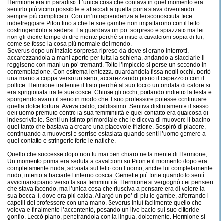
Hermione era in paradiso. L’unica cosa che contava in quel momento era
sentirlo più vicino possibile e attaccati a quella porta stava diventando
sempre più complicato. Con un’intraprendenza a lei sconosciuta fece
indietreggiare Piton fino a che le sue gambe non impattarono con il letto
costringendolo a sedersi. La guardava un po’ sorpreso e spiazzato ma lei
non gli diede tempo di dire niente perché si mise a cavalcioni sopra di lui,
come se fosse la cosa più normale del mondo.
Severus dopo un’inziale sorpresa riprese da dove si erano interrotti,
accarezzandola a mani aperte per tutta la schiena, andando a slacciarle il
reggiseno con mani un po’ tremanti. Tolto l’impiccio si perse un secondo in
contemplazione. Con estrema lentezza, guardandola fissa negli occhi, portò
una mano a coppa verso un seno, accarezzando piano il capezzolo con il
pollice. Hermione trattenne il fiato perché al suo tocco un’ondata di calore si
era sprigionata tra le sue cosce. Chiuse gli occhi, portando indietro la testa e
sporgendo avanti il seno in modo che il suo professore potesse continuare
quella dolce tortura. Aveva caldo, caldissimo. Sentiva distintamente il sesso
dell’uomo premuto contro la sua femminilità e quel contatto era qualcosa di
indescrivibile. Sentì un istinto primordiale che le diceva di muovere il bacino
quel tanto che bastava a creare una piacevole frizione. Sospirò di piacere,
continuando a muoversi e sorrise estasiata quando sentì l’uomo gemere a
quel contatto e stringerle forte le natiche.
Quello che successe dopo non fu mai ben chiaro nella mente di Hermione;
Un momento prima era seduta a cavalcioni su Piton e il momento dopo era
completamente nuda, sdraiata sul letto con l’uomo, anche lui completamente
nudo, intento a baciarle l’interno coscia. Gemette più forte quando lo sentì
avvicinarsi piano verso la sua femminilità. Hermione si vergognò dei pensieri
che stava facendo, ma l’unica cosa che riusciva a pensare era di volere la
sua bocca lì, dove era più calda. Allargò un po’ di più le gambe, afferrando i
capelli del professore con una mano. Severus intuì facilmente quello che
voleva e finalmente l’accontentò, posando un live bacio sul suo clitoride
gonfio. Leccò piano, penetrandola con la lingua, dolcemente. Hermione si