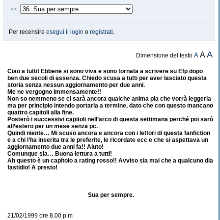
<<
Per recensire
esegui il login
o
registrati
.
A
A
A
Dimensione del testo
Ciao a tutti! Ebbene si sono viva e sono tornata a scrivere su Efp dopo
ben due secoli di assenza. Chiedo scusa a tutti per aver lasciato questa
storia senza nessun aggiornamento per due anni.
Me ne vergogno immensamente!!
Non so nemmeno se ci sarà ancora qualche anima pia che vorrà leggerla
ma per principio intendo portarla a termine, dato che con questo mancano
quattro capitoli alla fine.
Posterò i successivi capitoli nell’arco di questa settimana perché poi sarò
all’estero per un mese senza pc.
Quindi niente… Mi scuso ancora e ancora con i lettori di questa fanfiction
e a chi l’ha inserita tra le preferite, le ricordate ecc e che si aspettava un
aggiornamento due anni fa!! Aiuto!
Comunque sia… Buona lettura a tutti!
Ah questo è un capitolo a rating rosso!! Avviso sia mai che a qualcuno dia
fastidio! A presto!
Sua per sempre.
21/02/1999 ore 8.00 p.m