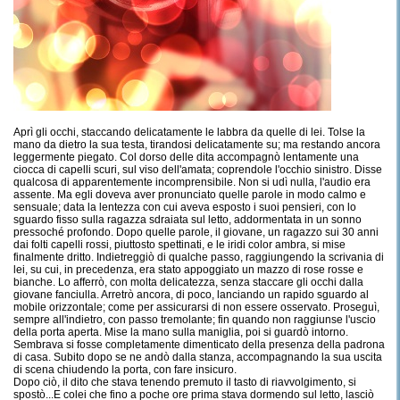
Aprì gli occhi, staccando delicatamente le labbra da quelle di lei. Tolse la
mano da dietro la sua testa, tirandosi delicatamente su; ma restando ancora
leggermente piegato. Col dorso delle dita accompagnò lentamente una
ciocca di capelli scuri, sul viso dell'amata; coprendole l'occhio sinistro. Disse
qualcosa di apparentemente incomprensibile. Non si udì nulla, l'audio era
assente. Ma egli doveva aver pronunciato quelle parole in modo calmo e
sensuale; data la lentezza con cui aveva esposto i suoi pensieri, con lo
sguardo fisso sulla ragazza sdraiata sul letto, addormentata in un sonno
pressoché profondo. Dopo quelle parole, il giovane, un ragazzo sui 30 anni
dai folti capelli rossi, piuttosto spettinati, e le iridi color ambra, si mise
finalmente dritto. Indietreggiò di qualche passo, raggiungendo la scrivania di
lei, su cui, in precedenza, era stato appoggiato un mazzo di rose rosse e
bianche. Lo afferrò, con molta delicatezza, senza staccare gli occhi dalla
giovane fanciulla. Arretrò ancora, di poco, lanciando un rapido sguardo al
mobile orizzontale; come per assicurarsi di non essere osservato. Proseguì,
sempre all'indietro, con passo tremolante; fin quando non raggiunse l'uscio
della porta aperta. Mise la mano sulla maniglia, poi si guardò intorno.
Sembrava si fosse completamente dimenticato della presenza della padrona
di casa. Subito dopo se ne andò dalla stanza, accompagnando la sua uscita
di scena chiudendo la porta, con fare insicuro.
Dopo ciò, il dito che stava tenendo premuto il tasto di riavvolgimento, si
spostò...E colei che fino a poche ore prima stava dormendo sul letto, lasciò