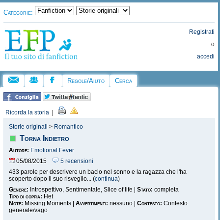
Categorie:
Registrati
o
accedi
Regole/Aiuto
Cerca
Ricorda la storia
|
Storie originali
>
Romantico
Torna Indietro
Autore:
Emotional Fever
05/08/2015
5 recensioni
433 parole per descrivere un bacio nel sonno e la ragazza che l'ha
scoperto dopo il suo risveglio... (
continua
)
Genere:
Introspettivo, Sentimentale, Slice of life |
Stato:
completa
Tipo di coppia:
Het
Note:
Missing Moments |
Avvertimenti:
nessuno |
Contesto:
Contesto
generale/vago