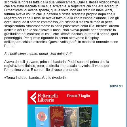
scorrere la ripresa fatta dalla sua videocamera. Quella stessa videocamera
che era stata lasciata sulla sua scrivania, a registrare ciò che era accaduto.
Dimenticarsi di averla spenta, quella volta, non era stato un male. Anzi,
fortuna aveva voluto che la batteria si fosse scaricata proprio dopo che il
ragazzo coi capelli rossi le aveva fatto quella confessione d'amore. Con gli
occhi lucidi ed il sorriso commosso, Aril strinse il mazzo di rose al petto,
stropicciando rumorosamente la carta plastificata color lilla; mentre l'aroma
delicato dei fiori le solleticava il naso. Non aveva parole per esprimere la
gratitudine nei confronti di colui che l'aveva baciata, durante il sonno, quel
pomeriggio. Per questo riguardò la scena attraverso il display
dell'apparecchio elettronico. Questa volta, però, in modalità normale e con
l'audio.
Sei bellissima, mentre dormi...Mia dolce Aril
Aveva detto il giovane, prima di baciarla. Pochi secondi prima che la
registrazione finisse, però, la diretta interessata riavvolse il video per
l'ennesima volta. E con un filo di voce pronunciò:
«Torna Indietro, Lando...Voglio rivederti»
Torna su