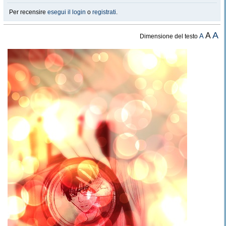
Per recensire
esegui il login
o
registrati
.
A
A
A
Dimensione del testo