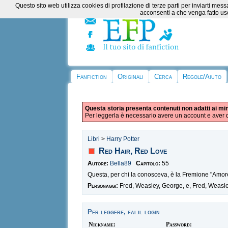
Questo sito web utilizza cookies di profilazione di terze parti per inviarti m
acconsenti a che venga fatto uso
Fanfiction
Originali
Cerca
Regole/Aiuto
Questa storia presenta contenuti non adatti ai mi
Per leggerla è necessario avere un account e aver d
Libri
>
Harry Potter
Red Hair, Red Love
Autore:
Bella89
Capitolo:
55
Questa, per chi la conosceva, è la Fremione "Amore Ro
Personaggi:
Fred, Weasley, George, e, Fred, Weasle
Per leggere, fai il login
Nickname:
Password: