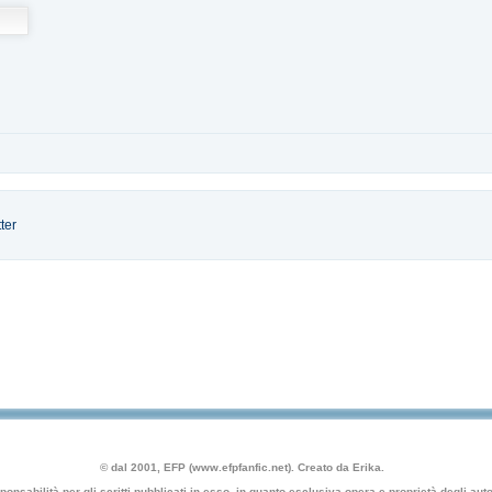
ter
© dal 2001, EFP (www.efpfanfic.net). Creato da Erika.
nsabilità per gli scritti pubblicati in esso, in quanto esclusiva opera e proprietà degli autor