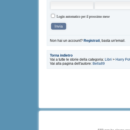
Login automatico per il prossimo mese
Non hai un account?
Registrati
, basta un'email.
Torna indietro
Vai a tutte le storie della categoria:
Libri
>
Harry Pot
Vai alla pagina dell'autore:
Bella89
EFP non ha alcuna respo