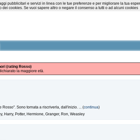
essaggi pubblicitari e servizi in linea con le tue preferenze e per migliorare la tu
 dei cookies. Se vuoi sapere altro o negare il consenso a tutti o ad alcuni cookies
nori (rating Rosso)
ichiarato la maggiore età.
sso". Sono tornata a riscriverla, dall'inizio. ... (
continua
)
y, Harry, Potter, Hermione, Granger, Ron, Weasley